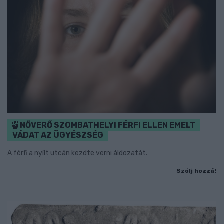
NŐVERŐ SZOMBATHELYI FÉRFI ELLEN EMELT
VÁDAT AZ ÜGYÉSZSÉG
A férfi a nyílt utcán kezdte verni áldozatát.
Szólj hozzá!