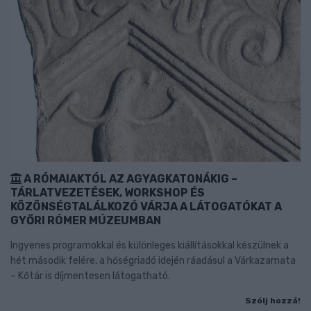
A RÓMAIAKTÓL AZ AGYAGKATONÁKIG –
TÁRLATVEZETÉSEK, WORKSHOP ÉS
KÖZÖNSÉGTALÁLKOZÓ VÁRJA A LÁTOGATÓKAT A
GYŐRI RÓMER MÚZEUMBAN
Ingyenes programokkal és különleges kiállításokkal készülnek a
hét második felére, a hőségriadó idején ráadásul a Várkazamata
– Kőtár is díjmentesen látogatható.
Szólj hozzá!