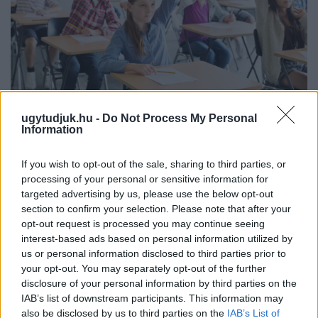
ugytudjuk.hu -
Do Not Process My Personal
KÉT RÉSZLETBEN ÉRKEZIK A 100 EZER FORINTOS
Information
ISKOLAKEZDÉSI TÁMOGATÁS, AMIT NEM KELL KÜLÖN
IGÉNYELNI
If you wish to opt-out of the sale, sharing to third parties, or
Az első 50 ezer forintot még a tanévkezdés előtt folyósítja a
processing of your personal or sensitive information for
Magyar Államkincstár, a második részlet novemberben, utalvány
targeted advertising by us, please use the below opt-out
formájában érkezik.
section to confirm your selection. Please note that after your
opt-out request is processed you may continue seeing
1 hozzászólás
interest-based ads based on personal information utilized by
us or personal information disclosed to third parties prior to
your opt-out. You may separately opt-out of the further
disclosure of your personal information by third parties on the
IAB’s list of downstream participants. This information may
also be disclosed by us to third parties on the
IAB’s List of