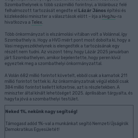
Szombathelynek is több százmillió forintnyi, a Volánbusz felé
felhalmozott tartozását engedte el
Lázár János
építési és
közlekedési miniszter a választások előtt – írja a
Hvg.hu
-ra
hivatkozva a
Telex
.
Több önkormányzat is elszámolási vitában volt a Volánnal, így
Szombathely is. Hogy a HVG miért pont most dobolta ki, hogy a
Vasi megyeszékhelynek is elengedték a tartozásának egy
részét nem tudni. Az viszont tény, hogy Lázár 2025 januárban
járt Szombathelyen, amikor bejelentette, hogy peren kívül
egyeztek meg a szombathelyi önkormányzattal.
A Volán 682 millió forintot követelt, ebből csak a kamatok 211
millió forintot tettek ki. Az önkormányzatnak végül ebből csak
384 millió forintot kellett kifizetnie, azt is részletekben. A
miniszter által kínált lehetőséget 2025. áprilisában tárgyalta, és
hagyta jóvá a szombathelyi testület.
Neked 1%, nekünk nagy segítség!
Támogasd adód 1%-val a munkánkat segítő Nemzeti Újságírók
Demokratikus Egyesületét!