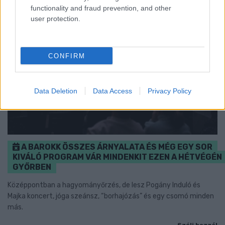
functionality and fraud prevention, and other
user protection.
CONFIRM
Data Deletion
Data Access
Privacy Policy
A BAROKK ÖSSZES ÁRNYALATA ÉS MÉG EGY SOR
KIVÁLÓ PROGRAM VÁR MINDENKIT EZEN A HÉTVÉGÉN
GYŐRBEN
Középpontban a hagyományőrzés, de lesz Pogány Induló és
Majka koncert, jóga szeánsz, “borhajózás” és egy csomó minden
más.
Szólj hozzá!