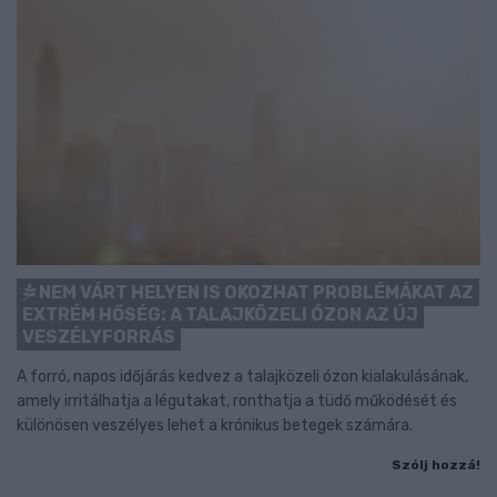
NEM VÁRT HELYEN IS OKOZHAT PROBLÉMÁKAT AZ
EXTRÉM HŐSÉG: A TALAJKÖZELI ÓZON AZ ÚJ
VESZÉLYFORRÁS
A forró, napos időjárás kedvez a talajközeli ózon kialakulásának,
amely irritálhatja a légutakat, ronthatja a tüdő működését és
különösen veszélyes lehet a krónikus betegek számára.
Szólj hozzá!