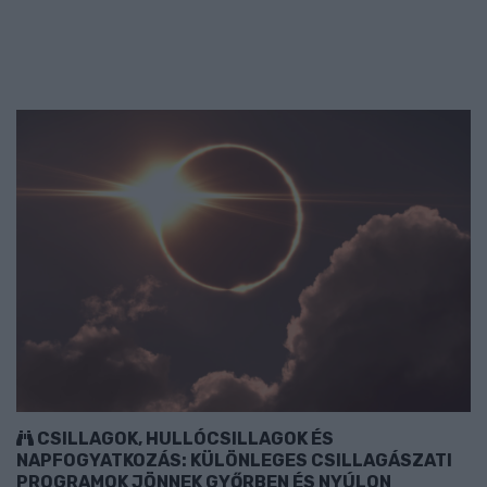
CSILLAGOK, HULLÓCSILLAGOK ÉS
NAPFOGYATKOZÁS: KÜLÖNLEGES CSILLAGÁSZATI
PROGRAMOK JÖNNEK GYŐRBEN ÉS NYÚLON