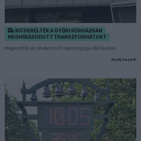
KICSERÉLTÉK A GYŐRI KÓRHÁZBAN
MEGHIBÁSODOTT TRANSZFORMÁTORT
Megkezdték az elhalasztott egészségügyi ellátásokat.
Szólj hozzá!