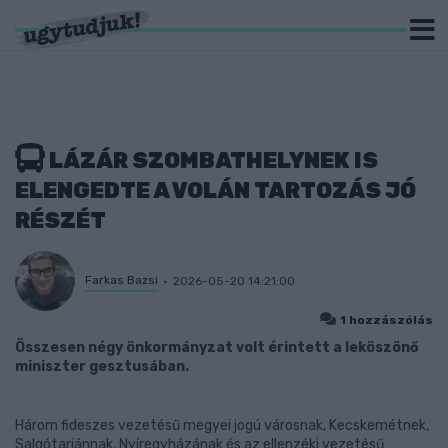
LÁZÁR SZOMBATHELYNEK IS
ELENGEDTE A VOLÁN TARTOZÁS JÓ
RÉSZÉT
Farkas Bazsi
2026-05-20 14:21:00
1 hozzászólás
Összesen négy önkormányzat volt érintett a leköszönő
miniszter gesztusában.
Három fideszes vezetésű megyei jogú városnak, Kecskemétnek,
Salgótarjánnak, Nyíregyházának és az ellenzéki vezetésű