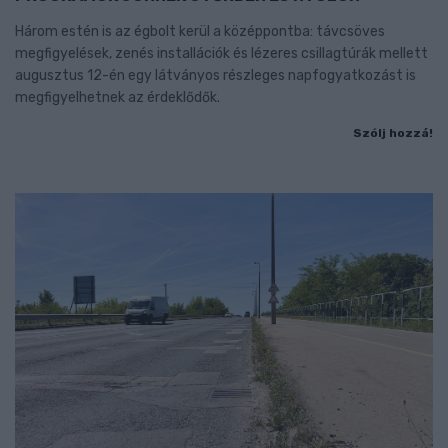
Három estén is az égbolt kerül a középpontba: távcsöves
megfigyelések, zenés installációk és lézeres csillagtúrák mellett
augusztus 12-én egy látványos részleges napfogyatkozást is
megfigyelhetnek az érdeklődők.
Szólj hozzá!