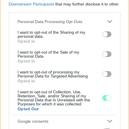
Downstream Participants
that may further disclose it to other
third parties.
Please note that this website/app uses one or more Google
Personal Data Processing Opt Outs
services and may gather and store information including but
not limited to your visit or usage behaviour. You may click to
I want to opt-out of the Sharing of my
personal data.
grant or deny consent to Google and its third-party tags to
Opted In
use your data for below specified purposes in below Google
consent section.
I want to opt-out of the Sale of my
Personal Data.
Opted In
PIKNIK ITALOK: ÍZEK ÉS ÉLMÉNYEK A SZABADBAN
I want to opt-out of processing my
Personal Data for Targeted Advertising.
Ahogy tavaszodik és a nap egyre tovább marad velünk, sokaknak
Opted In
támad kedve kirándulni a természetbe.
I want to opt-out of Collection, Use,
Retention, Sale, and/or Sharing of my
Szólj hozzá!
Personal Data that Is Unrelated with the
Purposes for which it was collected.
Opted Out
Google consents