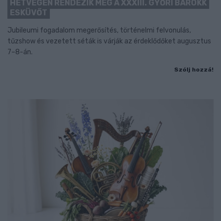
HÉTVÉGÉN RENDEZIK MEG A XXXIII. GYŐRI BAROKK
ESKÜVŐT
Jubileumi fogadalom megerősítés, történelmi felvonulás,
tűzshow és vezetett séták is várják az érdeklődőket augusztus
7–8-án.
Szólj hozzá!