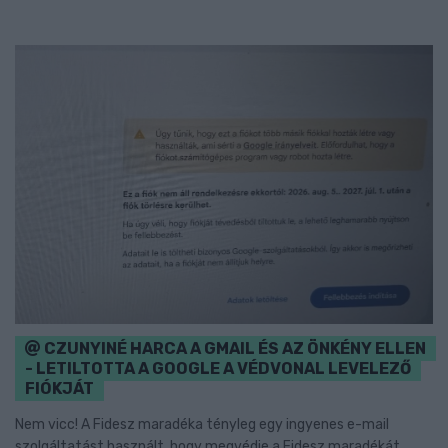
CZUNYINÉ HARCA A GMAIL ÉS AZ ÖNKÉNY ELLEN
- LETILTOTTA A GOOGLE A VÉDVONAL LEVELEZŐ
FIÓKJÁT
Nem vicc! A Fidesz maradéka tényleg egy ingyenes e-mail
szolgáltatást használt, hogy megvédje a Fidesz maradékát.