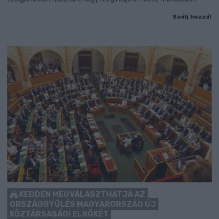
Szólj hozzá!
KEDDEN MEGVÁLASZTHATJA AZ
ORSZÁGGYŰLÉS MAGYARORSZÁG ÚJ
KÖZTÁRSASÁGI ELNÖKÉT