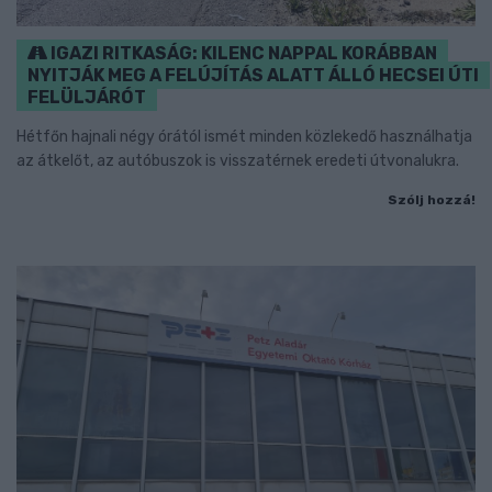
IGAZI RITKASÁG: KILENC NAPPAL KORÁBBAN
NYITJÁK MEG A FELÚJÍTÁS ALATT ÁLLÓ HECSEI ÚTI
FELÜLJÁRÓT
Hétfőn hajnali négy órától ismét minden közlekedő használhatja
az átkelőt, az autóbuszok is visszatérnek eredeti útvonalukra.
Szólj hozzá!