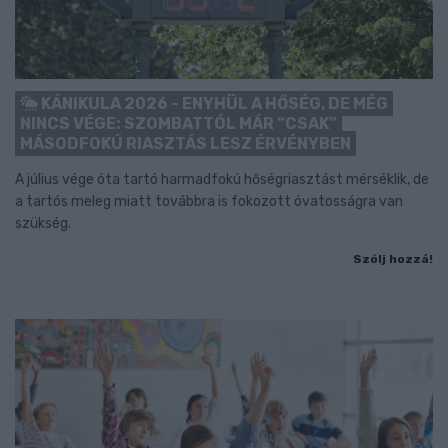
KÁNIKULA 2026 - ENYHÜL A HŐSÉG, DE MÉG
NINCS VÉGE: SZOMBATTÓL MÁR “CSAK”
MÁSODFOKÚ RIASZTÁS LESZ ÉRVÉNYBEN
A július vége óta tartó harmadfokú hőségriasztást mérséklik, de
a tartós meleg miatt továbbra is fokozott óvatosságra van
szükség.
Szólj hozzá!