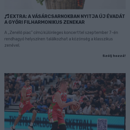
EXTRA: A VÁSÁRCSARNOKBAN NYITJA ÚJ ÉVADÁT
A GYŐRI FILHARMONIKUS ZENEKAR
A „Zenélő piac” című különleges koncerttel szeptember 7-én
rendhagyó helyszínen találkozhat a közönség a klasszikus
zenével.
Szólj hozzá!