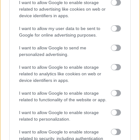
I want to allow Google to enable storage
related to advertising like cookies on web or
device identifiers in apps.
I want to allow my user data to be sent to
Google for online advertising purposes.
I want to allow Google to send me
personalized advertising.
I want to allow Google to enable storage
related to analytics like cookies on web or
ÖRÖMHÍR: TÍZ ÉVE NEM VOLT ILYEN ALACSONY AZ
device identifiers in apps.
INFLÁCIÓ MAGYARORSZÁGON
Júliusban mindössze 1,2 százalékkal emelkedtek éves
I want to allow Google to enable storage
összevetésben a fogyasztói árak, miközben az élelmiszerek ára
related to functionality of the website or app.
már csökkent.
I want to allow Google to enable storage
Szólj hozzá!
related to personalization.
I want to allow Google to enable storage
related to security, including authentication