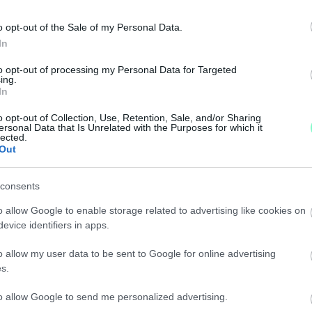
T BE SZLOVÁKIA
o opt-out of the Sale of my Personal Data.
In
atárátkelőhelyeken lehet majd a határon átlépni.
to opt-out of processing my Personal Data for Targeted
ing.
In
ET VEZET BE SCHENGENI HATÁRAIN
o opt-out of Collection, Use, Retention, Sale, and/or Sharing
ersonal Data that Is Unrelated with the Purposes for which it
lected.
Out
-MAGYAR DROGCSEMPÉSZBANDÁT KAPCSOLTAK LE 
consents
o allow Google to enable storage related to advertising like cookies on
evice identifiers in apps.
szlovák és magyar rendőrök.
o allow my user data to be sent to Google for online advertising
TŐL A LEGNAGYOBB SZLOVÁKIAI ALUMÍNIUMFELD
s.
to allow Google to send me personalized advertising.