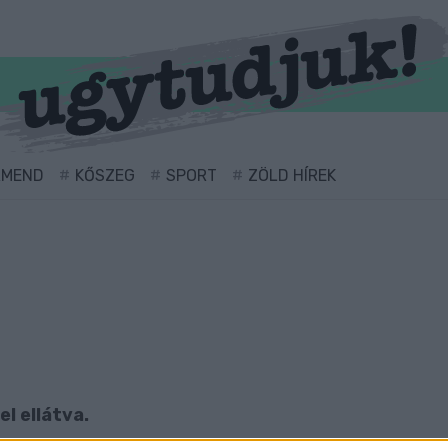
RMEND
KŐSZEG
SPORT
ZÖLD HÍREK
el ellátva.