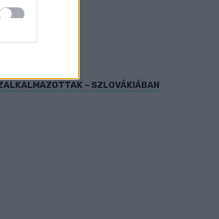
ől.
ORMÁNY
KÖZALKALMAZOTTAK – SZLOVÁKIÁBAN