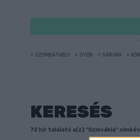
SZOMBATHELY
GYŐR
SÁRVÁR
KÖ
KERESÉS
72 hír találató a(z) "Szlovákia" cimkév