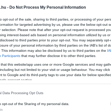
 EL A KÖZÉLETBŐL, VAGY NYILVÁNOSAN KÉRJEN 
.hu -
Do Not Process My Personal Information
ISELŐJELÖLTJÉT!
to opt-out of the sale, sharing to third parties, or processing of your per
formation for targeted advertising by us, please use the below opt-out s
r selection. Please note that after your opt-out request is processed y
di vértanúk? Mádl Ferenc elég magyar volt neked? - tes
eing interest-based ads based on personal information utilized by us or
disclosed to third parties prior to your opt-out. You may separately opt-
losure of your personal information by third parties on the IAB’s list of
ÖNBÜNTETÉS IS KISZABHATÓ AZOKRA, AKIK MEGK
. This information may also be disclosed by us to third parties on the
IA
Participants
that may further disclose it to other third parties.
 that this website/app uses one or more Google services and may gath
including but not limited to your visit or usage behaviour. You may click 
yarok kollektív bűnösségét kimondó jogszabálycsomag
 to Google and its third-party tags to use your data for below specifi
ogle consent section.
ÍTJA AZ ELLENŐRZÉSEKET A MAGYAR HATÁRON
l Data Processing Opt Outs
o opt-out of the Sharing of my personal data.
hatályos.
In