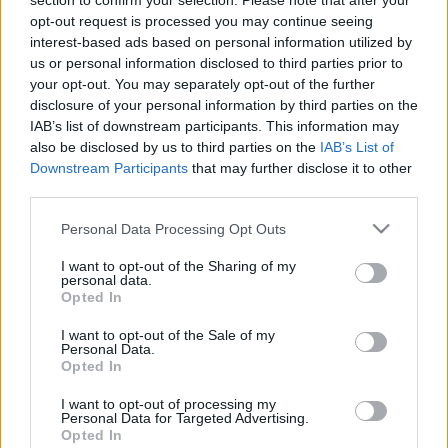
section to confirm your selection. Please note that after your
művészeti kara is helyet kapna benne.
opt-out request is processed you may continue seeing
ELMARAD IDÉN A SZIGET
interest-based ads based on personal information utilized by
us or personal information disclosed to third parties prior to
2021. május. 06. 12:05
your opt-out. You may separately opt-out of the further
Európa egyik legnagyobb fesztiválja, amely Magyarország
legfontosabb turisztikai rendezvénye is egyben, nagy
disclosure of your personal information by third parties on the
visszatérést tervez 2022-ben.
IAB’s list of downstream participants. This information may
also be disclosed by us to third parties on the
IAB’s List of
EGYELŐRE NEM TUDNI, LESZ-E IDÉN SZIGET
Downstream Participants
that may further disclose it to other
FESZTIVÁL
third parties.
2021. Április. 09. 15:25
Április végéig adtak időt maguknak a szervezők.
Please note that this website/app uses one or more Google
Personal Data Processing Opt Outs
services and may gather and store information including but
ÍGY ÁLMODNÁ ÚJRA A GYŐRI KEKSZGYÁR
not limited to your visit or usage behaviour. You may click to
I want to opt-out of the Sharing of my
MEGMARADT BETONKOCKÁJÁT AZ EGYETEM
personal data.
grant or deny consent to Google and its third-party tags to
Opted In
2021. március. 04. 09:31
use your data for below specified purposes in below Google
Kiírták a közbeszerzést az új Tudományos és Innovációs Park
consent section.
I want to opt-out of the Sale of my
első épületére.
Personal Data.
EGY HATALMAS S.O.S. FELIRAT MENTETT MEG
Opted In
HÁROM HAJÓTÖRÖTT TENGERÉSZT
I want to opt-out of processing my
2020. augusztus. 05. 06:34
Personal Data for Targeted Advertising.
Opted In
Amikor azt hinnéd, hogy ilyen tényleg csak a filmekben létezik.