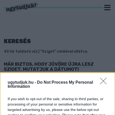
KERESÉS
45 hír találató a(z) "Sziget" cimkével ellátva.
MÁR BIZTOS, HOGY JÖVŐRE ÚJRA LESZ
SZIGET, MUTATJUK A DÁTUMOT!
2021. augusztus. 03. 10:23
2022-ben visszatér a Sziget Fesztivál.
ugytudjuk.hu -
Do Not Process My Personal
Information
KEVÉS A 3,5 MILLIÁRD FORINT: EGYELŐRE NEM
ÁLMODJÁK ÚJRA A GYŐRI KEKSZGYÁR
BETONKOCKÁJÁT
If you wish to opt-out of the sale, sharing to third parties, or
processing of your personal or sensitive information for
2021. június. 08. 11:53
targeted advertising by us, please use the below opt-out
Közösségi és oktatási terek mellett az Széchenyi Egyetem új