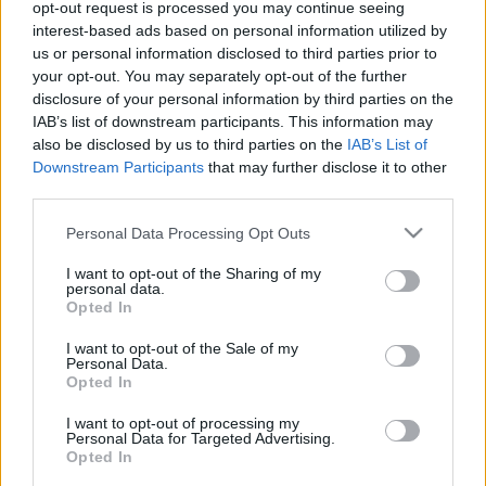
2022. július. 19. 14:09
opt-out request is processed you may continue seeing
Az énekes júniusban egy arcbénulással járó betegség miatt több
interest-based ads based on personal information utilized by
koncertjét lemondta, most bejelentette: visszatér a színpadra.
us or personal information disclosed to third parties prior to
your opt-out. You may separately opt-out of the further
ELKÉPESZTŐ SOK MAGYAR FELLÉPŐT
JELENTETTEK BE A SZIGET SZERVEZŐI
disclosure of your personal information by third parties on the
IAB’s list of downstream participants. This information may
2022. június. 09. 17:21
also be disclosed by us to third parties on the
IAB’s List of
Megújítják a fesztivál magyar zenei koncepcióját és kínálatát.
Downstream Participants
that may further disclose it to other
ÚJABB ELŐADÓK NEVEI KERÜLTEK
third parties.
NAPVILÁGRA A SZIGET IDEI FELHOZATALÁBÓL
Please note that this website/app uses one or more Google
Personal Data Processing Opt Outs
2022. május. 24. 17:24
services and may gather and store information including but
Ezúttal a Ticketswap Party Aréna fellépőiből jelentettek be
not limited to your visit or usage behaviour. You may click to
I want to opt-out of the Sharing of my
újakat a szervezők.
personal data.
grant or deny consent to Google and its third-party tags to
Opted In
A SZIGET SZERVEZŐI ELÍTÉLIK AZ OROSZ
use your data for below specified purposes in below Google
HÁBORÚS AGRESSZIÓT, UGYANAKKOR OROSZ
consent section.
I want to opt-out of the Sale of my
ÉS UKRÁN FELLÉPŐK IS LESZNEK A
Personal Data.
FESZTIVÁLON
Opted In
2022. május. 06. 14:13
I want to opt-out of processing my
Kádár Tamásék nem hisznek a kulturális embargóban.
Personal Data for Targeted Advertising.
Opted In
ÚJRA INDUL A GYEREK SZIGET