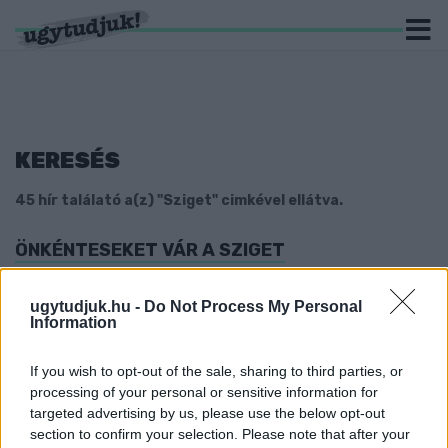
KERESÉS
45 hír találató a(z) "Sziget" cimkével ellátva.
ÖNKÉNTESEKET VÁR A SZIGET
2022. július. 22. 11:06
A segítségért cserébe jár a fesztiválra szóló bérlet, elkülönített
ugytudjuk.hu -
Do Not Process My Personal
sátorhely, önkéntes póló és napi egyszeri étkezés.
Information
A SZIGET NEM CSAK NAGYSZÍNPAD
If you wish to opt-out of the sale, sharing to third parties, or
2022. július. 21. 11:07
processing of your personal or sensitive information for
A kisebb helyszínek között is van nézni- és hallgatnivaló bőven.
targeted advertising by us, please use the below opt-out
JUSTIN BIEBER BIZTOSAN JÖN A SZIGETRE
section to confirm your selection. Please note that after your