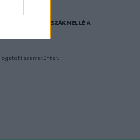
Z EMBEREK? LEB@SSZÁK MELLÉ A
válogatott szemetünket.