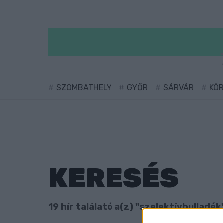
SZOMBATHELY
GYŐR
SÁRVÁR
KÖ
KERESÉS
19 hír találató a(z) "szelektívhulladék