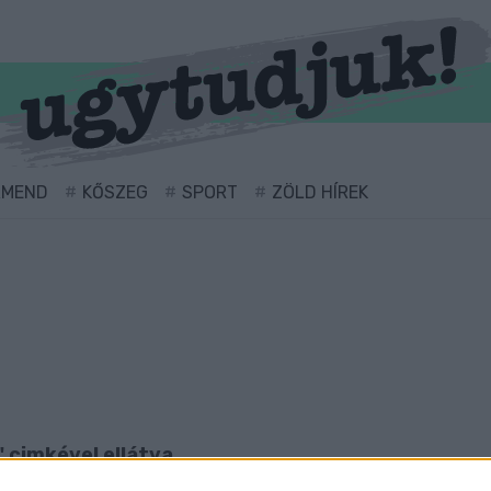
RMEND
KŐSZEG
SPORT
ZÖLD HÍREK
" cimkével ellátva.