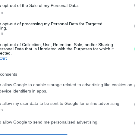
SÉGÉBEN NEM MOSTANÁBAN LESZ HÁZHOZ MENŐ S
o opt-out of the Sale of my Personal Data.
In
to opt-out of processing my Personal Data for Targeted
kgyűjtés Győr környékén, ha elkészülne az optikai vál
ing.
In
a GYHG-nál.
o opt-out of Collection, Use, Retention, Sale, and/or Sharing
B SZELEKTÍV SZIGETET KAMERÁZNAK BE
ersonal Data that Is Unrelated with the Purposes for which it
lected.
Out
het a jövőben lomtalanításra használni a szelektív ku
consents
ÉTÜGYBEN A GYŐRI POLGÁRMESTER
o allow Google to enable storage related to advertising like cookies on
evice identifiers in apps.
o allow my user data to be sent to Google for online advertising
hagy a szelektív szigetek mellett.
s.
LYZET TARTHATATLAN
to allow Google to send me personalized advertising.