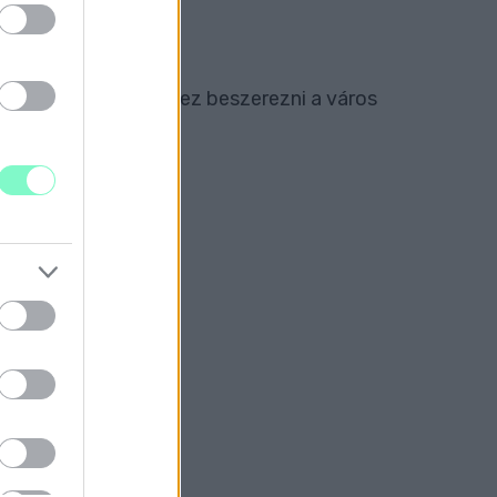
ZELEKTÍV
ogató, amit nem tervez beszerezni a város
kákat.