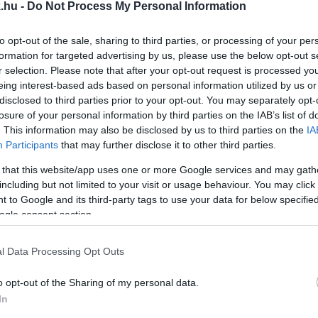
.hu -
Do Not Process My Personal Information
ATALMASAT KASZÁLT, MIKÖZBEN A GYŐRI KUKÁS C
to opt-out of the sale, sharing to third parties, or processing of your per
formation for targeted advertising by us, please use the below opt-out s
 Győri Hulladékgazdálkodási Nonprofit Kft., eközben a 
r selection. Please note that after your opt-out request is processed y
eing interest-based ads based on personal information utilized by us or
kormányzati tulajdonban lévő vállalkozást, és tavaly n
disclosed to third parties prior to your opt-out. You may separately opt-
losure of your personal information by third parties on the IAB’s list of
. This information may also be disclosed by us to third parties on the
IA
S EZ A CÉL GYŐR KÖRNYÉKÉN, DE MÉG NEM TUDJÁ
Participants
that may further disclose it to other third parties.
 that this website/app uses one or more Google services and may gath
including but not limited to your visit or usage behaviour. You may click 
s rendszer bővítését a környéken nemrég az optikai v
 to Google and its third-party tags to use your data for below specifi
ogle consent section.
EZTEK KI SÁRVÁRON
l Data Processing Opt Outs
o opt-out of the Sharing of my personal data.
 rend, így megszűnt az üveghulladék házhoz menő zsá
In