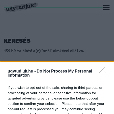
KERESÉS
139 hír találató a(z) "szél" cimkével ellátva.
A VIHAROS SZÉL FELDÖNTÖTTE
SZOMBATHELY 9 MÉTERES KARÁCSONYFÁJÁT
ugytudjuk.hu -
Do Not Process My Personal
Information
2024. január. 07. 21:00
A tervek szerint holnap szedték volna le az ünnep Fő téri díszét.
If you wish to opt-out of the sale, sharing to third parties, or
VIHAROS SZÉLRE ÉS PORÁTFÚVÁSOKRA
FIGYELMEZTET AZ ÚTINFORM
processing of your personal or sensitive information for
targeted advertising by us, please use the below opt-out
2023. Április. 04. 12:10
section to confirm your selection. Please note that after your
A közlekedőknek ajánlott még indulás előtt tájékozódniuk az
opt-out request is processed you may continue seeing
aktuális út- és látási viszonyokról.