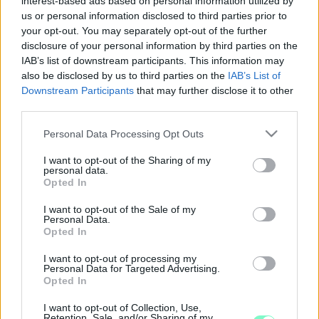
interest-based ads based on personal information utilized by
VIHAROS SZÉL MIATT RIASZTÁS VAN
us or personal information disclosed to third parties prior to
ÉRVÉNYBEN GYŐR-MOSON-SOPRON ÉS VAS
your opt-out. You may separately opt-out of the further
MEGYÉBEN
disclosure of your personal information by third parties on the
IAB’s list of downstream participants. This information may
2023. március. 27. 15:12
Kedden is fújni fog.
also be disclosed by us to third parties on the
IAB’s List of
Downstream Participants
that may further disclose it to other
A SAVARIA KARNEVÁL SZERVEZŐSÉGE ERŐS
third parties.
SZÉLRE FIGYELMEZTET
Please note that this website/app uses one or more Google
2022. augusztus. 27. 17:27
Personal Data Processing Opt Outs
Az időjárás veszélyeit felsoroló szórólapot osztogatnak a
services and may gather and store information including but
vásározóknak.
not limited to your visit or usage behaviour. You may click to
I want to opt-out of the Sharing of my
personal data.
grant or deny consent to Google and its third-party tags to
LEHET, HOGY HAMAROSAN FELOLDJÁK A
Opted In
use your data for below specified purposes in below Google
SZÉLERŐMŰÉPÍTÉSI TILALMAT
consent section.
MAGYARORSZÁGON
I want to opt-out of the Sale of my
Personal Data.
2022. augusztus. 18. 10:09
Opted In
Jelenleg ugyanis gyakorlatilag tilos ilyent építeni itthon.
I want to opt-out of processing my
NAPSÜTÉS ÉS ZIVATAR EGYARÁNT LESZ
Personal Data for Targeted Advertising.
Opted In
2022. augusztus. 01. 06:00
Erős, viharos szél is várható.
I want to opt-out of Collection, Use,
Retention, Sale, and/or Sharing of my