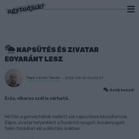
NAPSÜTÉS ÉS ZIVATAR
EGYARÁNT LESZ
Papp László Tamás
2022-08-01 06:00:57
Szólj hozzá!
Erős, viharos szél is várható.
Hétfőn a gomolyfelhők mellett sok napsütésre készülhetünk.
Zápor, zivatar helyenként a Dunántúl nyugati, északnyugati
felén fordulhat elő a délutáni órákban