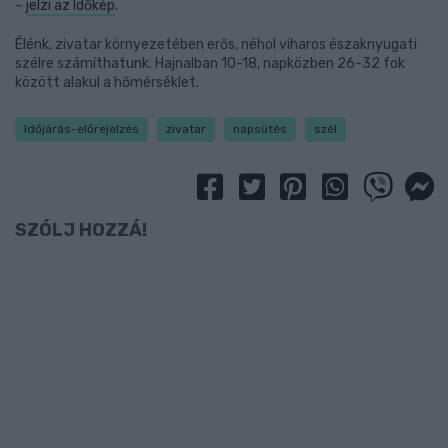
–
jelzi az Időkép
.
Élénk, zivatar környezetében erős, néhol viharos északnyugati
szélre számíthatunk. Hajnalban 10-18, napközben 26-32 fok
között alakul a hőmérséklet.
Időjárás-előrejelzés
zivatar
napsütés
szél
SZÓLJ HOZZÁ!