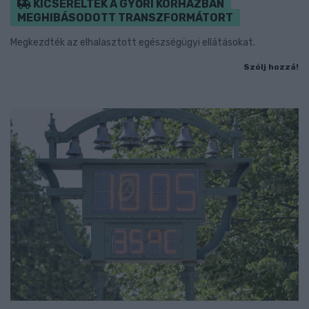
KICSERÉLTÉK A GYŐRI KÓRHÁZBAN
MEGHIBÁSODOTT TRANSZFORMÁTORT
Megkezdték az elhalasztott egészségügyi ellátásokat.
Szólj hozzá!