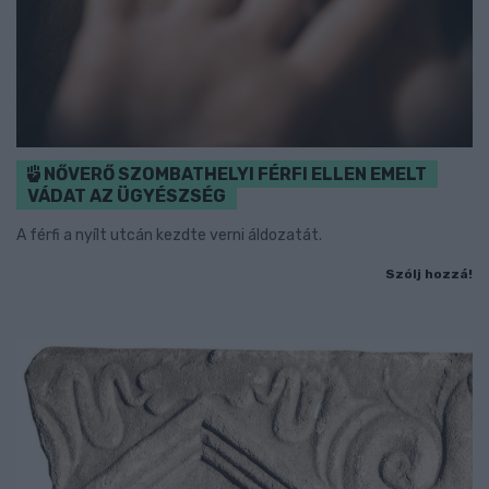
NŐVERŐ SZOMBATHELYI FÉRFI ELLEN EMELT
VÁDAT AZ ÜGYÉSZSÉG
A férfi a nyílt utcán kezdte verni áldozatát.
Szólj hozzá!