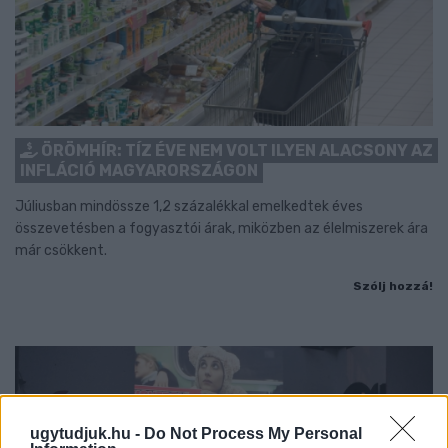
ÖRÖMHÍR: TÍZ ÉVE NEM VOLT ILYEN ALACSONY AZ
INFLÁCIÓ MAGYARORSZÁGON
Júliusban mindössze 1,2 százalékkal emelkedtek éves
összevetésben a fogyasztói árak, miközben az élelmiszerek ára
már csökkent.
Szólj hozzá!
ugytudjuk.hu -
Do Not Process My Personal