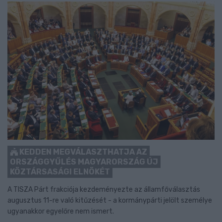
KEDDEN MEGVÁLASZTHATJA AZ
ORSZÁGGYŰLÉS MAGYARORSZÁG ÚJ
KÖZTÁRSASÁGI ELNÖKÉT
A TISZA Párt frakciója kezdeményezte az államfőválasztás
augusztus 11-re való kitűzését - a kormánypárti jelölt személye
ugyanakkor egyelőre nem ismert.