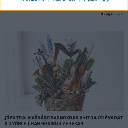
Data Deletion
Data Access
Privacy Policy
7–8-án.
Szólj hozzá!
EXTRA: A VÁSÁRCSARNOKBAN NYITJA ÚJ ÉVADÁT
A GYŐRI FILHARMONIKUS ZENEKAR