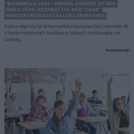
KÁNIKULA 2026 - ENYHÜL A HŐSÉG, DE MÉG
NINCS VÉGE: SZOMBATTÓL MÁR “CSAK”
MÁSODFOKÚ RIASZTÁS LESZ ÉRVÉNYBEN
A július vége óta tartó harmadfokú hőségriasztást mérséklik, de
a tartós meleg miatt továbbra is fokozott óvatosságra van
szükség.
Szólj hozzá!