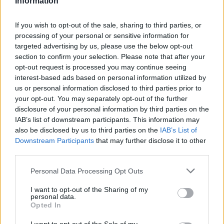
Information
If you wish to opt-out of the sale, sharing to third parties, or
processing of your personal or sensitive information for
targeted advertising by us, please use the below opt-out
section to confirm your selection. Please note that after your
opt-out request is processed you may continue seeing
interest-based ads based on personal information utilized by
us or personal information disclosed to third parties prior to
your opt-out. You may separately opt-out of the further
A BAROKK ÖSSZES ÁRNYALATA ÉS MÉG EGY SOR
disclosure of your personal information by third parties on the
KIVÁLÓ PROGRAM VÁR MINDENKIT EZEN A HÉTVÉGÉN
IAB’s list of downstream participants. This information may
GYŐRBEN
also be disclosed by us to third parties on the
IAB’s List of
Középpontban a hagyományőrzés, de lesz Pogány Induló és
Downstream Participants
that may further disclose it to other
Majka koncert, jóga szeánsz, “borhajózás” és egy csomó minden
third parties.
más.
Please note that this website/app uses one or more Google
Personal Data Processing Opt Outs
Szólj hozzá!
services and may gather and store information including but
not limited to your visit or usage behaviour. You may click to
I want to opt-out of the Sharing of my
personal data.
grant or deny consent to Google and its third-party tags to
Opted In
use your data for below specified purposes in below Google
consent section.