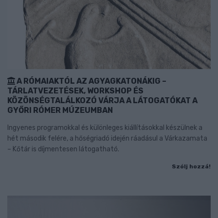
A RÓMAIAKTÓL AZ AGYAGKATONÁKIG –
TÁRLATVEZETÉSEK, WORKSHOP ÉS
KÖZÖNSÉGTALÁLKOZÓ VÁRJA A LÁTOGATÓKAT A
GYŐRI RÓMER MÚZEUMBAN
Ingyenes programokkal és különleges kiállításokkal készülnek a
hét második felére, a hőségriadó idején ráadásul a Várkazamata
– Kőtár is díjmentesen látogatható.
Szólj hozzá!