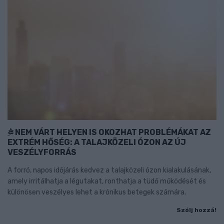
NEM VÁRT HELYEN IS OKOZHAT PROBLÉMÁKAT AZ
EXTRÉM HŐSÉG: A TALAJKÖZELI ÓZON AZ ÚJ
VESZÉLYFORRÁS
A forró, napos időjárás kedvez a talajközeli ózon kialakulásának,
amely irritálhatja a légutakat, ronthatja a tüdő működését és
különösen veszélyes lehet a krónikus betegek számára.
Szólj hozzá!