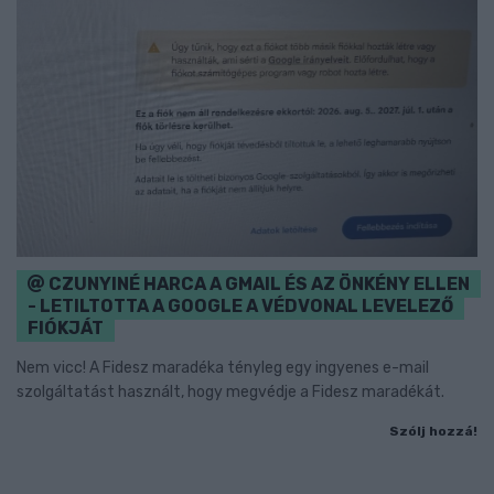
CZUNYINÉ HARCA A GMAIL ÉS AZ ÖNKÉNY ELLEN
- LETILTOTTA A GOOGLE A VÉDVONAL LEVELEZŐ
FIÓKJÁT
Nem vicc! A Fidesz maradéka tényleg egy ingyenes e-mail
szolgáltatást használt, hogy megvédje a Fidesz maradékát.
Szólj hozzá!