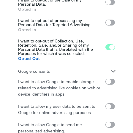
I want to opt-out of the Sale of my
Personal Data.
Opted In
I want to opt-out of processing my
Personal Data for Targeted Advertising.
Opted In
I want to opt-out of Collection, Use,
Retention, Sale, and/or Sharing of my
Personal Data that Is Unrelated with the
Purposes for which it was collected.
Opted Out
Google consents
ENERGIATAKARÉKOSSÁG: KORÁBBAN KEZDŐDIK
I want to allow Google to enable storage
A GYŐRI AUDI ETO KC PÉNTEKI FELKÉSZÜLÉSI
related to advertising like cookies on web or
MÉRKŐZÉSE
device identifiers in apps.
Az energiaellátás tehermentesítése érdekében másfél órával
I want to allow my user data to be sent to
előrébb hozták a Brest Bretagne Handball elleni találkozó
Google for online advertising purposes.
kezdését.
I want to allow Google to send me
1 hozzászólás
personalized advertising.