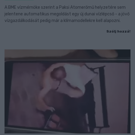
A BME vízmérnöke szerint a Paksi Atomerőmű helyzetére sem
jelentene automatikus megoldást egy új dunai vízlépcső - a jövő
vízgazdálkodását pedig már a klímamodellekre kell alapozni.
Szólj hozzá!