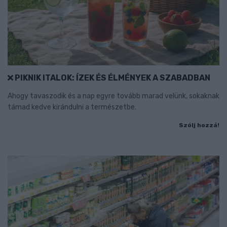
PIKNIK ITALOK: ÍZEK ÉS ÉLMÉNYEK A SZABADBAN
Ahogy tavaszodik és a nap egyre tovább marad velünk, sokaknak
támad kedve kirándulni a természetbe.
Szólj hozzá!