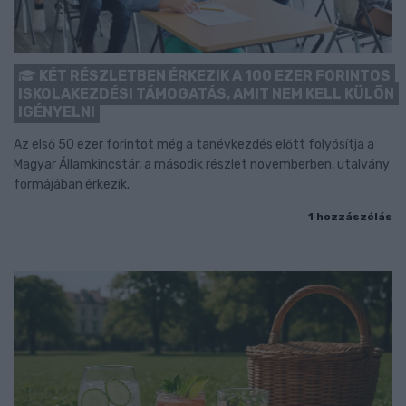
KÉT RÉSZLETBEN ÉRKEZIK A 100 EZER FORINTOS
ISKOLAKEZDÉSI TÁMOGATÁS, AMIT NEM KELL KÜLÖN
IGÉNYELNI
Az első 50 ezer forintot még a tanévkezdés előtt folyósítja a
Magyar Államkincstár, a második részlet novemberben, utalvány
formájában érkezik.
1 hozzászólás