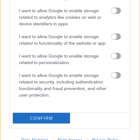
I want to allow Google to enable storage
related to analytics like cookies on web or
device identifiers in apps.
I want to allow Google to enable storage
related to functionality of the website or app.
I want to allow Google to enable storage
related to personalization.
I want to allow Google to enable storage
related to security, including authentication
functionality and fraud prevention, and other
user protection.
BAROKK POMPÁBA ÖLTÖZIK A BELVÁROS:
HÉTVÉGÉN RENDEZIK MEG A XXXIII. GYŐRI BAROKK
CONFIRM
ESKÜVŐT
Jubileumi fogadalom megerősítés, történelmi felvonulás,
tűzshow és vezetett séták is várják az érdeklődőket augusztus