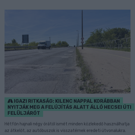
IGAZI RITKASÁG: KILENC NAPPAL KORÁBBAN
NYITJÁK MEG A FELÚJÍTÁS ALATT ÁLLÓ HECSEI ÚTI
FELÜLJÁRÓT
Hétfőn hajnali négy órától ismét minden közlekedő használhatja
az átkelőt, az autóbuszok is visszatérnek eredeti útvonalukra.