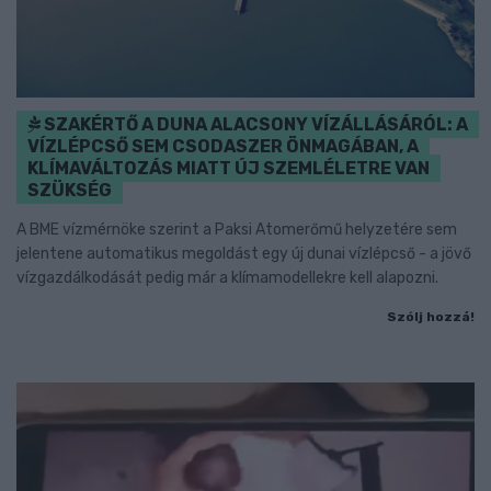
SZAKÉRTŐ A DUNA ALACSONY VÍZÁLLÁSÁRÓL: A
VÍZLÉPCSŐ SEM CSODASZER ÖNMAGÁBAN, A
KLÍMAVÁLTOZÁS MIATT ÚJ SZEMLÉLETRE VAN
SZÜKSÉG
A BME vízmérnöke szerint a Paksi Atomerőmű helyzetére sem
jelentene automatikus megoldást egy új dunai vízlépcső - a jövő
vízgazdálkodását pedig már a klímamodellekre kell alapozni.
Szólj hozzá!