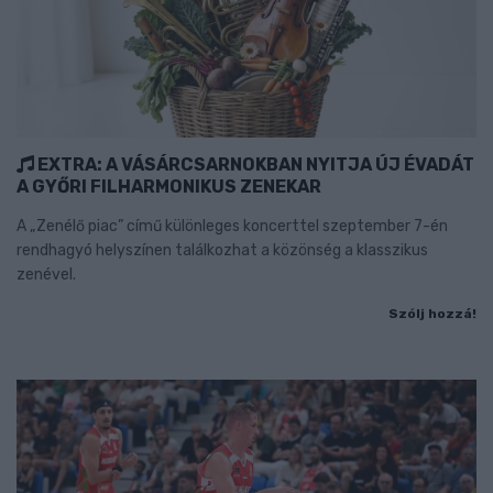
EXTRA: A VÁSÁRCSARNOKBAN NYITJA ÚJ ÉVADÁT
A GYŐRI FILHARMONIKUS ZENEKAR
A „Zenélő piac” című különleges koncerttel szeptember 7-én
rendhagyó helyszínen találkozhat a közönség a klasszikus
zenével.
Szólj hozzá!