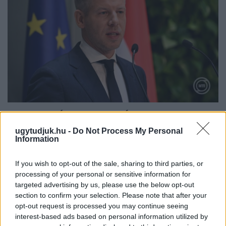
MAGYAR PÉTER: 868 MILLIÁRD FORINTOS
BERUHÁZÁSI CSOMAGGAL ERŐSÍTIK
ugytudjuk.hu -
Do Not Process My Personal
MAGYARORSZÁG ENERGIAELLÁTÁSÁT, MIKÖZBEN
Information
TOVÁBBRA IS KRITIKUS NAPOK ELÉ NÉZ AZ ORSZÁG
Átfogó energetikai fejlesztési programot fogadott el a
If you wish to opt-out of the sale, sharing to third parties, or
processing of your personal or sensitive information for
kormány.
targeted advertising by us, please use the below opt-out
Szólj hozzá!
section to confirm your selection. Please note that after your
opt-out request is processed you may continue seeing
interest-based ads based on personal information utilized by