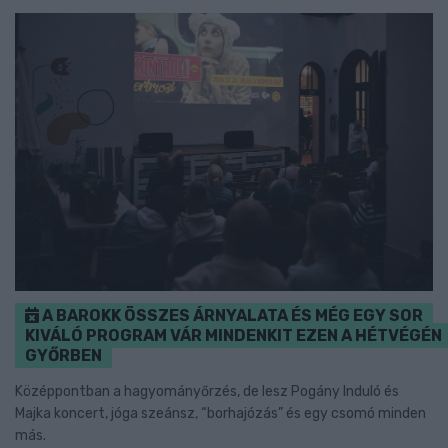
A BAROKK ÖSSZES ÁRNYALATA ÉS MÉG EGY SOR
KIVÁLÓ PROGRAM VÁR MINDENKIT EZEN A HÉTVÉGÉN
GYŐRBEN
Középpontban a hagyományőrzés, de lesz Pogány Induló és
Majka koncert, jóga szeánsz, “borhajózás” és egy csomó minden
más.