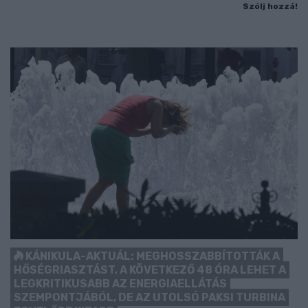
Szólj hozzá!
KÁNIKULA-AKTUÁL: MEGHOSSZABBÍTOTTÁK A
HŐSÉGRIASZTÁST, A KÖVETKEZŐ 48 ÓRA LEHET A
LEGKRITIKUSABB AZ ENERGIAELLÁTÁS
SZEMPONTJÁBÓL, DE AZ UTOLSÓ PAKSI TURBINA