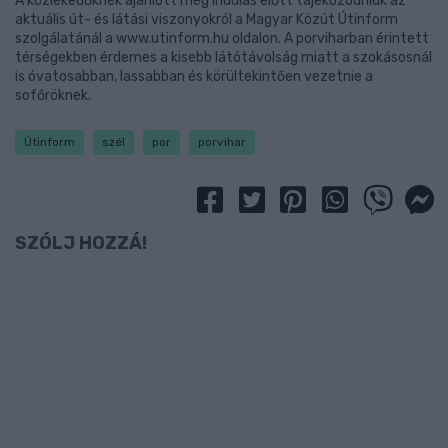
A közlekedőknek ajánlott még indulás előtt tájékozódniuk az
aktuális út- és látási viszonyokról a Magyar Közút Útinform
szolgálatánál a www.utinform.hu oldalon. A porviharban érintett
térségekben érdemes a kisebb látótávolság miatt a szokásosnál
is óvatosabban, lassabban és körültekintően vezetnie a
sofőröknek.
Útinform
szél
por
porvihar
SZÓLJ HOZZÁ!