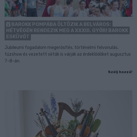
BAROKK POMPÁBA ÖLTÖZIK A BELVÁROS:
HÉTVÉGÉN RENDEZIK MEG A XXXIII. GYŐRI BAROKK
ESKÜVŐT
Jubileumi fogadalom megerősítés, történelmi felvonulás,
tűzshow és vezetett séták is várják az érdeklődőket augusztus
7–8-án.
Szólj hozzá!