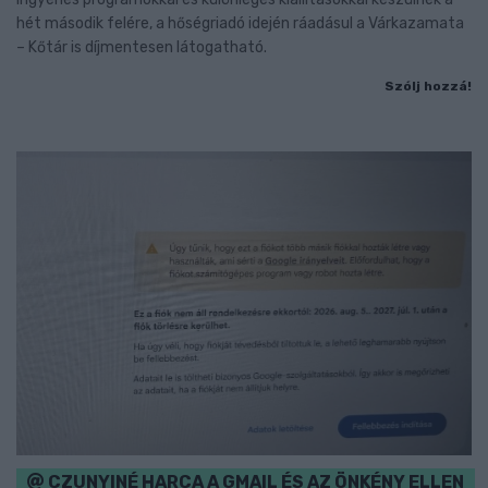
hét második felére, a hőségriadó idején ráadásul a Várkazamata
– Kőtár is díjmentesen látogatható.
Szólj hozzá!
CZUNYINÉ HARCA A GMAIL ÉS AZ ÖNKÉNY ELLEN