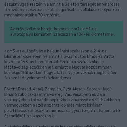
északnyugati részén, valamint a Balaton térségében viharossá
fokozódik az északias szél, a legerősebb széllökések helyenként
meghaladhatják a 70 km/órát.
Az erős szél már hordja, kavarja a port az M1-es
autótópálya komáromi szakaszán a 104-es kilométernél,
az M3-as autópályán a hajdúnánási szakaszon a 214-es
kilométer közelében, valamint a 3-as főúton Emőd és Vatta
között a 163-as kilométernél. Ezeken a szakaszokon a
látótávolság lecsökkenhet, emiatt a Magyar Közút minden
közlekedőtől azt kéri, hogy a látási viszonyoknak megfelelően,
fokozott figyelemmel közlekedjenek.
Főként Borsod-Abaúj-Zemplén, Győr-Moson-Sopron, Hajdú-
Bihar, Szabolcs-Szatmár-Bereg, Vas, Veszprém és Zala
vármegyében fokozódik napközben viharossá a szél. Ezekben a
vármegyékben a szél a száraz időjárás miatt lokálisan
porátfúvásokat okozhat nemcsak a gyorsforgalmi, hanem a fő-
és mellékúti szakaszokon is.