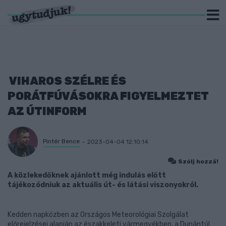
VIHAROS SZÉLRE ÉS
PORÁTFÚVÁSOKRA FIGYELMEZTET
AZ ÚTINFORM
Pintér Bence
2023-04-04 12:10:14
Szólj hozzá!
A közlekedőknek ajánlott még indulás előtt
tájékozódniuk az aktuális út- és látási viszonyokról.
Kedden napközben az Országos Meteorológiai Szolgálat
előrejelzései alapján az északkeleti vármegyékben, a Dunántúl