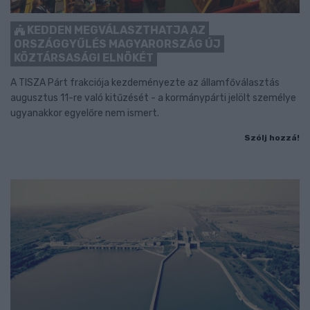
KEDDEN MEGVÁLASZTHATJA AZ
ORSZÁGGYŰLÉS MAGYARORSZÁG ÚJ
KÖZTÁRSASÁGI ELNÖKÉT
A TISZA Párt frakciója kezdeményezte az államfőválasztás
augusztus 11-re való kitűzését - a kormánypárti jelölt személye
ugyanakkor egyelőre nem ismert.
Szólj hozzá!