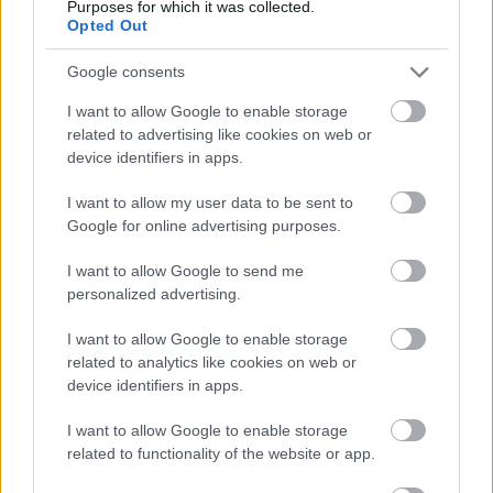
Purposes for which it was collected.
Opted Out
Google consents
I want to allow Google to enable storage
related to advertising like cookies on web or
device identifiers in apps.
I want to allow my user data to be sent to
Google for online advertising purposes.
I want to allow Google to send me
personalized advertising.
I want to allow Google to enable storage
related to analytics like cookies on web or
NŐVERŐ SZOMBATHELYI FÉRFI ELLEN EMELT
device identifiers in apps.
VÁDAT AZ ÜGYÉSZSÉG
I want to allow Google to enable storage
A férfi a nyílt utcán kezdte verni áldozatát.
related to functionality of the website or app.
Szólj hozzá!