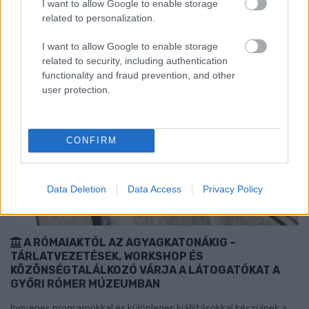
I want to allow Google to enable storage
related to personalization.
I want to allow Google to enable storage
related to security, including authentication
functionality and fraud prevention, and other
user protection.
CONFIRM
Data Deletion
Data Access
Privacy Policy
A RÓMAIAKTÓL AZ AGYAGKATONÁKIG –
TÁRLATVEZETÉSEK, WORKSHOP ÉS
KÖZÖNSÉGTALÁLKOZÓ VÁRJA A LÁTOGATÓKAT A
GYŐRI RÓMER MÚZEUMBAN
Ingyenes programokkal és különleges kiállításokkal készülnek a