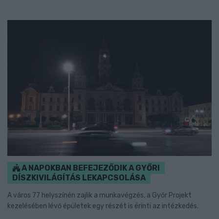
A NAPOKBAN BEFEJEZŐDIK A GYŐRI
DÍSZKIVILÁGÍTÁS LEKAPCSOLÁSA
A város 77 helyszínén zajlik a munkavégzés, a Győr Projekt
kezelésében lévő épületek egy részét is érinti az intézkedés.