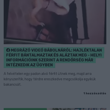
MEGRÁZÓ VIDEÓ BÁBOLNÁRÓL: HAJLÉKTALAN
FÉRFIT BÁNTALMAZTAK ÉS ALÁZTAK MEG - HELYI
INFORMÁCIÓINK SZERINT A RENDŐRSÉG MÁR
INTÉZKEDIK AZ ÜGYBEN
A felvételen egy padon alvó férfit ütnek meg, majd arra
kényszerítik, hogy térdre ereszkedve megcsókolja egyikük
bakancsát.
1 hozzászólás