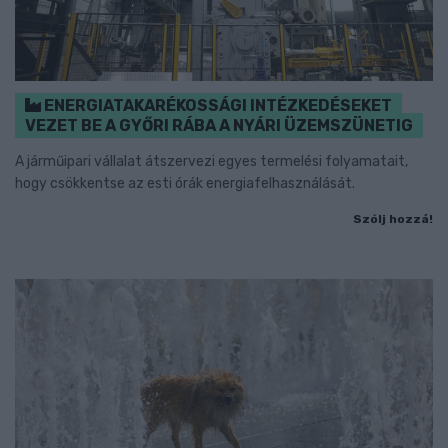
ENERGIATAKARÉKOSSÁGI INTÉZKEDÉSEKET
VEZET BE A GYŐRI RÁBA A NYÁRI ÜZEMSZÜNETIG
A járműipari vállalat átszervezi egyes termelési folyamatait,
hogy csökkentse az esti órák energiafelhasználását.
Szólj hozzá!