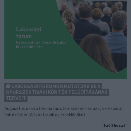
LAKOSSÁGI FÓRUMON MUTATJÁK BE A
GYŐRSZENTIVÁNI KÖR TÉR FELÚJÍTÁSÁNAK
TERVEIT
Augusztus 6-án a beruházás ütemezéséről és az új kerékpárút
építéséről is tájékoztatják az érdeklődőket.
Szólj hozzá!