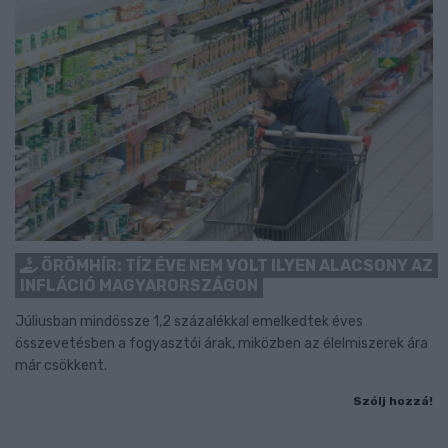
ÖRÖMHÍR: TÍZ ÉVE NEM VOLT ILYEN ALACSONY AZ
INFLÁCIÓ MAGYARORSZÁGON
Júliusban mindössze 1,2 százalékkal emelkedtek éves
összevetésben a fogyasztói árak, miközben az élelmiszerek ára
már csökkent.
Szólj hozzá!