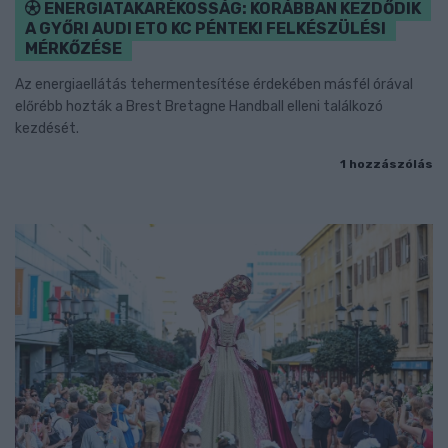
ENERGIATAKARÉKOSSÁG: KORÁBBAN KEZDŐDIK
A GYŐRI AUDI ETO KC PÉNTEKI FELKÉSZÜLÉSI
MÉRKŐZÉSE
Az energiaellátás tehermentesítése érdekében másfél órával
előrébb hozták a Brest Bretagne Handball elleni találkozó
kezdését.
1 hozzászólás