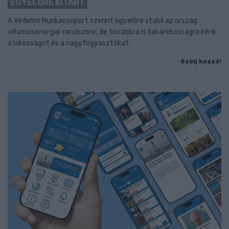
EGYELŐRE KITART
A Védelmi Munkacsoport szerint egyelőre stabil az ország
villamosenergia-rendszere, de továbbra is takarékosságra kérik
a lakosságot és a nagyfogyasztókat.
Szólj hozzá!