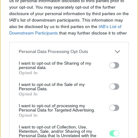
us or personal information disclosed to third parties prior to
your opt-out. You may separately opt-out of the further
disclosure of your personal information by third parties on the
IAB’s list of downstream participants. This information may
also be disclosed by us to third parties on the
IAB’s List of
Downstream Participants
that may further disclose it to other
third parties.
Please note that this website/app uses one or more Google
Personal Data Processing Opt Outs
services and may gather and store information including but
not limited to your visit or usage behaviour. You may click to
I want to opt-out of the Sharing of my
personal data.
grant or deny consent to Google and its third-party tags to
Opted In
use your data for below specified purposes in below Google
consent section.
I want to opt-out of the Sale of my
Personal Data.
ÁTADJÁK A MEGÚJULT ERZSÉBET LIGETI
Opted In
KRESZ-PARKOT GYŐRBEN – CSALÁDI
PROGRAMOKKAL ÜNNEPLIK A FELÚJÍTÁST
I want to opt-out of processing my
Personal Data for Targeted Advertising.
Ügyességi versenyek, KRESZ-kvíz, ingyenes kerékpár- és e-
Opted In
rollerjelölés is várja a családokat augusztus 8-án.
I want to opt-out of Collection, Use,
Retention, Sale, and/or Sharing of my
Szólj hozzá!
Personal Data that Is Unrelated with the