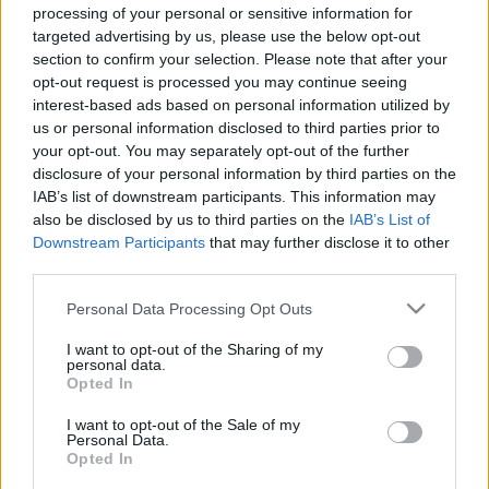
A NATO-főtitkár felszólította Magyarországot, hogy lépjen
processing of your personal or sensitive information for
targeted advertising by us, please use the below opt-out
LMP: MIHAMARABB RATIFIKÁLNI KELL A SVÉD
NATO-CSATLAKOZÁST
section to confirm your selection. Please note that after your
opt-out request is processed you may continue seeing
2023. július. 31. 17:14
interest-based ads based on personal information utilized by
Csárdi Antal, a párt frakcióvezető-helyettese arról beszélt:
us or personal information disclosed to third parties prior to
nincs rá józan indok, miért gátolja a kormányoldal a svéd
your opt-out. You may separately opt-out of the further
belépést.
disclosure of your personal information by third parties on the
HENDE CSABA: NEM ÉRTEM A KÉRDÉST!
IAB’s list of downstream participants. This information may
also be disclosed by us to third parties on the
IAB’s List of
2023. március. 08. 16:35
A magyar képviselő beszélt svéd és finn politikusok
Downstream Participants
that may further disclose it to other
hazugságairól, a finn korrupcióról, ám amikor az újságírók azt
third parties.
kérdezték ennek mi köze országuk NATO csatlakozásához,
Hende éretlenkedéssel hárított.
Please note that this website/app uses one or more Google
Personal Data Processing Opt Outs
services and may gather and store information including but
MI ÉRTELME VOLT HENDE CSABA ÉS TÁRSAI
not limited to your visit or usage behaviour. You may click to
I want to opt-out of the Sharing of my
SKANDINÁV ZSÍROSKENYÉRTÚRÁJÁNAK?
personal data.
grant or deny consent to Google and its third-party tags to
Opted In
2023. március. 08. 11:47
use your data for below specified purposes in below Google
Svédország és Finnország csatlakozna a NATO-hoz, Putyin
consent section.
I want to opt-out of the Sale of my
utolsó EU-s csatlósai húzzák-halasztják a döntést: most épp
Personal Data.
egy tét nélküli skandináv kirándulással.
Opted In
PUTYINNAK ÜZENTEK A MOST VÉGET ÉRT