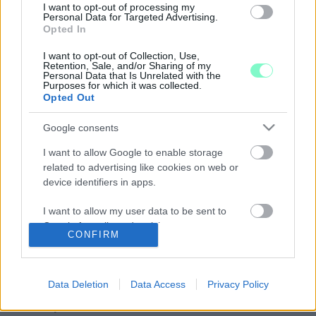
I want to opt-out of processing my
NATO HADGYAKORLATTAL
Personal Data for Targeted Advertising.
Opted In
2022. május. 31. 17:01
A jelek szerint a NATO célja az, hogy az ukránokat olyan
I want to opt-out of Collection, Use,
fegyverekkel is ellássák, melyek nemcsak Ukrajna területi
Retention, Sale, and/or Sharing of my
integritásának visszaállításához járulnak hozzá, de a NATO
Personal Data that Is Unrelated with the
közvetlen, külső határán csökkenti is az orosz jelenlétet.
Purposes for which it was collected.
Opted Out
VILÁGREKORDOT DÖNTÖTT EJTŐERNYŐS
UGRÁSÁVAL EGY 103 ÉVES SVÉD ASSZONY
Google consents
2022. május. 30. 19:34
I want to allow Google to enable storage
Rut Larsson nem izgult túlságosan, mivel 2019-ben már egyszer
related to advertising like cookies on web or
részt vett egy tandemugrásban.
device identifiers in apps.
SVÉDORSZÁG BEJELENTETTE, CSATLAKOZNA
A NATO-HOZ
I want to allow my user data to be sent to
2022. május. 16. 17:34
Google for online advertising purposes.
CONFIRM
A napokban be is nyújtják a csatlakozási kérelmet.
I want to allow Google to send me
PUTYIN: MOSZKVA VÁLASZOLNI FOG A NATO-
personalized advertising.
INFRASTRUKTÚRA FINNORSZÁGI ÉS
Data Deletion
Data Access
Privacy Policy
SVÉDORSZÁGI KITERJESZTÉSÉRE
I want to allow Google to enable storage
2022. május. 16. 15:30
related to analytics like cookies on web or