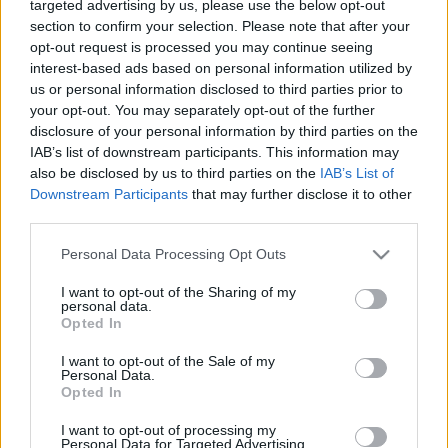
targeted advertising by us, please use the below opt-out
2021. március. 04. 07:37
A szennyvíz pedig már 2000 évvel ezelőtt is egy fedett
section to confirm your selection. Please note that after your
rendszeren át távozott.
opt-out request is processed you may continue seeing
interest-based ads based on personal information utilized by
HAMAROSAN ÚJRA MEGCSODÁLHATÓ
us or personal information disclosed to third parties prior to
SZOMBATHELYEN A LEGNAGYOBB HAZAI
your opt-out. You may separately opt-out of the further
MOZAIK
disclosure of your personal information by third parties on the
2020. november. 30. 11:45
IAB’s list of downstream participants. This information may
A végéhez közeledik Magyarország legnagyobb, egybefüggő
also be disclosed by us to third parties on the
IAB’s List of
római kori mozaikjának restaurálása. Az értékes műtárgyat a
Downstream Participants
that may further disclose it to other
fővárosba szállították, de a felújítást követően ismét hazatér,
third parties.
és Szombathelyen állítják ki.
NEGYVEN ÉVE SZOLGÁL ÚGY EGY BEKÖTŐÚT
Please note that this website/app uses one or more Google
Personal Data Processing Opt Outs
VASBAN, HOGY EGY GÖDÖR SEM VOLT MÉG
services and may gather and store information including but
RAJTA
not limited to your visit or usage behaviour. You may click to
I want to opt-out of the Sharing of my
personal data.
grant or deny consent to Google and its third-party tags to
2020. november. 25. 09:31
Opted In
use your data for below specified purposes in below Google
Közhely a velünk élő múlt, de azért mégis megbizserget, ha
consent section.
szembe jön velünk. Pontosabban „fut" alattunk.
I want to opt-out of the Sale of my
Personal Data.
CSÜTÖRTÖKTŐL ÚJRA MOZIZHATUNK A
Opted In
SZOMBATHELYI BELVÁROSBAN
I want to opt-out of processing my
2020. június. 23. 16:46
Personal Data for Targeted Advertising.