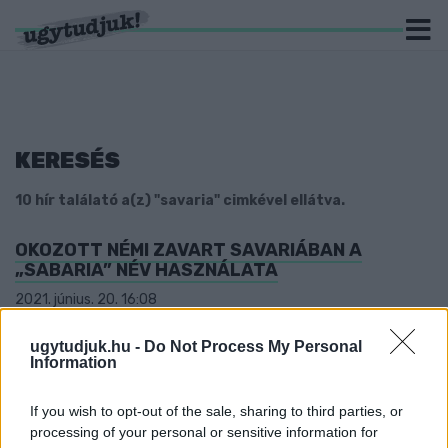
KERESÉS
10 hír találató a(z) "savaria" cimkével ellátva.
OKOZOTT NÉMI ZAVART SAVARIÁBAN A
„SABARIA” NÉV HASZNÁLATA
2021. június. 20. 16:08
Savaria vagy Sabaria? Mindkettő helyes és alkalmazható, bár az
utóbbi már-már kikopni látszik a köztudatból. De volt egy
ugytudjuk.hu -
Do Not Process My Personal
időszak, amikor a város kettős elnevezése még vitákat is
Information
gerjesztett.
25 KILOMÉTERRŐL VEZETTÉK BE AZ IVÓVIZET
If you wish to opt-out of the sale, sharing to third parties, or
AZ ÓKORI SAVÁRIÁBA
processing of your personal or sensitive information for