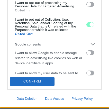
I want to opt-out of processing my
UNGÁR PÉTER: FÖLDGÁZKÚT HELYETT
Personal Data for Targeted Advertising.
TOVÁBBRA IS MADÁRCSICSERGÉS MARAD AZ
Opted In
ŐRSÉGBEN
I want to opt-out of Collection, Use,
2021. augusztus. 19. 14:27
Retention, Sale, and/or Sharing of my
A Vas Megyei LMP üdvözli a hírt, miszerint a MOL elállt attól a
Personal Data that Is Unrelated with the
Purposes for which it was collected.
szándékától, hogy egy Natura 2000-es területen földgázkutat
Opted Out
létesítene.
ERDŐ RECEPTRE – KALANDTERÁPIÁS TÁBOR
Google consents
AZ ŐRSÉGBEN
I want to allow Google to enable storage
2021. június. 28. 20:03
related to advertising like cookies on web or
Kiscsoportos erdőjáró expedíciós túrával segít a kamaszoknak
device identifiers in apps.
az Élet-Labor csapata kiszakadni a digitális túlterhelésből. Két
turnusban járják be az Őrség és Vendvidék védett területeit.
I want to allow my user data to be sent to
MEGVISELTE AZ EMBEREKET AZ ELHÚZÓDÓ
Google for online advertising purposes.
JÁRVÁNY AZ ŐRSÉGBEN IS
CONFIRM
2021. május. 29. 14:33
I want to allow Google to send me
Az őrségi vásár évfordulóját csak jövőre ünneplik. Riport.
personalized advertising.
Data Deletion
Data Access
Privacy Policy
SZÉP SZÓ HELYETT FAKANÁLLAL NEVELTE 9
I want to allow Google to enable storage
ÉVES FIÁT EGY FÉRFI AZ ŐRSÉGBEN
related to analytics like cookies on web or