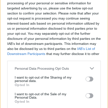
és lepkék felmérésének egy egyszerűsített módszerét.
processing of your personal or sensitive information for
NAGYON KELL MAJD VIGYÁZNI A
targeted advertising by us, please use the below opt-out
TERMÉSZETRE AZ ŐRISZENTPÉTER ÉS
section to confirm your selection. Please note that after your
ZALALÖVŐ KÖZÉ TERVEZETT KERÉKPÁRÚT
opt-out request is processed you may continue seeing
ÉPÍTŐINEK
interest-based ads based on personal information utilized by
us or personal information disclosed to third parties prior to
2022. június. 20. 06:25
your opt-out. You may separately opt-out of the further
Elfogadták az Őriszentpéter és Felsőjánosfa közti szakasz
disclosure of your personal information by third parties on the
előzetes vizsgálati dokumentációját, szigorúak lesznek a
IAB’s list of downstream participants. This information may
környezetvédelmi megkötések.
also be disclosed by us to third parties on the
IAB’s List of
400 MILLIÓ FORINTOT ADOTT AZ EU, HOGY AZ
Downstream Participants
that may further disclose it to other
ŐRSÉGBEN HELYREÁLLÍTSANAK 26 HEKTÁR
third parties.
PUSZTULÓ ERDŐSÉGET
Please note that this website/app uses one or more Google
2021. szeptember. 29. 15:21
Personal Data Processing Opt Outs
services and may gather and store information including but
Remek élőhelyük lesz a védett állatoknak és növényeknek.
not limited to your visit or usage behaviour. You may click to
I want to opt-out of the Sharing of my
VÁLTOZATOS PROGRAMOKON KERESZTÜL
personal data.
grant or deny consent to Google and its third-party tags to
MUTATJÁK BE AZ ŐRSÉGI NEMZETI PARK
Opted In
use your data for below specified purposes in below Google
KÍNÁLATA
consent section.
I want to opt-out of the Sale of my
2021. augusztus. 21. 10:40
Personal Data.
Magyarország legfiatalabb nemzeti parkjában különleges
Opted In
természeti, kultúrtörténeti és néprajzi értékeket őriznek.