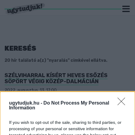
KERESÉS
20 hír találató a(z) "nyaralás" cimkével ellátva.
SZÉLVIHARRAL KÍSÉRT HEVES ESŐZÉS
SÖPÖRT VÉGIG KÖZÉP-DALMÁCIÁN
2022. augusztus. 13. 17:00
Splitben 14 óráig 40 liter csapadék esett egy négyzetméteren.
ugytudjuk.hu -
Do Not Process My Personal
OLASZORSZÁGBAN A NYÁRI SZEZON
Information
CSÚCSNAPJAIT ÉLIK A MOSTANI HÉTVÉGÉN
2022. augusztus. 13. 15:03
If you wish to opt-out of the sale, sharing to third parties, or
A meteorológiai előrejelzések szerint viszont heves viharok
processing of your personal or sensitive information for
várhatóak a térségben.