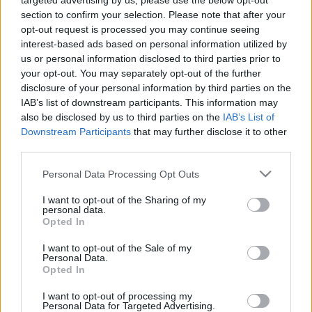
targeted advertising by us, please use the below opt-out
SZABADSÁGRA MEGY ORBÁN VIKTOR
section to confirm your selection. Please note that after your
opt-out request is processed you may continue seeing
2022. július. 30. 12:51
interest-based ads based on personal information utilized by
Hétfőtől nem dolgozik a miniszterelnök, Horvátországba
készülhet.
us or personal information disclosed to third parties prior to
your opt-out. You may separately opt-out of the further
ROSSZUL ÍRTA LE AZ OLTÁSA NEVÉT,
disclosure of your personal information by third parties on the
LETARTÓZTATÁSSAL VÉGZŐDÖTT A HAWAII
IAB’s list of downstream participants. This information may
NYARALÁSA EGY AMERIKAI NŐNEK
also be disclosed by us to third parties on the
IAB’s List of
2021. október. 31. 19:20
Downstream Participants
that may further disclose it to other
Hamisítani is tudni kell, neki most éppen nem ment.
third parties.
KÉTMILLIÓNÁL IS TÖBBEN UTAZTAK IDÉN
Please note that this website/app uses one or more Google
NYÁRON VONATTAL A BALATONHOZ
Personal Data Processing Opt Outs
services and may gather and store information including but
2021. szeptember. 19. 15:39
not limited to your visit or usage behaviour. You may click to
I want to opt-out of the Sharing of my
Az utószezonban sem lankadt az utazási kedv.
personal data.
grant or deny consent to Google and its third-party tags to
Opted In
RODOSZI NYARALÁSÁN ÍRTA LEJÁRATÓ
use your data for below specified purposes in below Google
POSZTJÁT ÚJSÁGÍRÓNKRÓL A GYŐRI
consent section.
I want to opt-out of the Sale of my
POLGÁRMESTER
Personal Data.
Opted In
2021. augusztus. 09. 16:49
Kék habok, fehér falak, gyűlölködés.
I want to opt-out of processing my
Personal Data for Targeted Advertising.