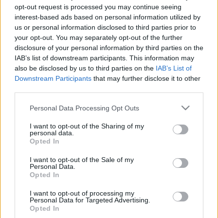
OLASZ VÁLOGATOTT ÁTLÖVŐ ÉRKEZETT AZ
opt-out request is processed you may continue seeing
SZKKA-HOZ
interest-based ads based on personal information utilized by
us or personal information disclosed to third parties prior to
2021. november. 05. 12:05
your opt-out. You may separately opt-out of the further
A 35 éves Cristina Gheorghe már a mai, Alba elleni bajnokin
disclosure of your personal information by third parties on the
bemutatkozhat.
IAB’s list of downstream participants. This information may
AZ SZKKA HÁROM IFISTÁJA IS A KISVÁRDA
also be disclosed by us to third parties on the
IAB’s List of
ELLEN SZEREZTE MEG ÉLETE ELSŐ GÓLJÁT AZ
Downstream Participants
that may further disclose it to other
ÉLVONALBAN
third parties.
2021. november. 03. 14:18
Please note that this website/app uses one or more Google
Personal Data Processing Opt Outs
Győri Viktória tavaly már játszott az első osztályban, a nyáron a
services and may gather and store information including but
klubhoz érkező Zsákovics Sára és Gabnai Alexandra pedig most
not limited to your visit or usage behaviour. You may click to
I want to opt-out of the Sharing of my
mutatkoztak be a felnőttek között.
personal data.
grant or deny consent to Google and its third-party tags to
EGY POZITÍV KORONAVÍRUS TESZT MIATT
Opted In
use your data for below specified purposes in below Google
ELMARAD A GYŐRI AUDI ETO MAI BAJNOKIJA
consent section.
I want to opt-out of the Sale of my
2021. november. 02. 17:12
Personal Data.
Érden játszottak volna a győriek.
Opted In
A DUNAÚJVÁROS LESZ AZ SZKKA ELLENFELE
I want to opt-out of processing my
A MAGYAR KUPÁBAN
Personal Data for Targeted Advertising.
Opted In
2021. október. 19. 19:31