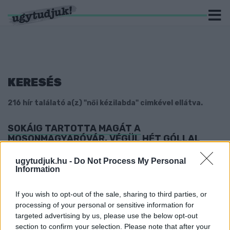
KERESÉS
216 hír találató a(z) "női kézilabda" cimkével ellátva.
SOKÁIG TARTOTTA MAGÁT A
MOSONMAGYARÓVÁR, VÉGÜL HÉT GÓLLAL
NYERT A GYŐR A MEGYEI KÉZIRANGADÓN
ugytudjuk.hu -
Do Not Process My Personal
2021. november. 10. 20:47
Information
Jó tempójú meccs volt.
KIESETT A MAGYAR KUPÁBÓL AZ SZKKA
If you wish to opt-out of the sale, sharing to third parties, or
2021. november. 09. 18:29
processing of your personal or sensitive information for
Pedig a félidőben még vezettek a Dunaújváros ellen a
targeted advertising by us, please use the below opt-out
szombathelyi lányok.
section to confirm your selection. Please note that after your