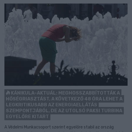
KÁNIKULA-AKTUÁL: MEGHOSSZABBÍTOTTÁK A
HŐSÉGRIASZTÁST, A KÖVETKEZŐ 48 ÓRA LEHET A
LEGKRITIKUSABB AZ ENERGIAELLÁTÁS
SZEMPONTJÁBÓL, DE AZ UTOLSÓ PAKSI TURBINA
EGYELŐRE KITART
A Védelmi Munkacsoport szerint egyelőre stabil az ország