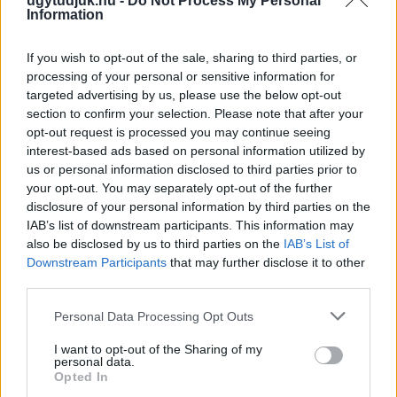
ugytudjuk.hu -
Do Not Process My Personal
Information
If you wish to opt-out of the sale, sharing to third parties, or
processing of your personal or sensitive information for
targeted advertising by us, please use the below opt-out
section to confirm your selection. Please note that after your
opt-out request is processed you may continue seeing
interest-based ads based on personal information utilized by
us or personal information disclosed to third parties prior to
your opt-out. You may separately opt-out of the further
disclosure of your personal information by third parties on the
IAB’s list of downstream participants. This information may
also be disclosed by us to third parties on the
IAB’s List of
A RÓMAIAKTÓL AZ AGYAGKATONÁKIG –
Downstream Participants
that may further disclose it to other
TÁRLATVEZETÉSEK, WORKSHOP ÉS
third parties.
KÖZÖNSÉGTALÁLKOZÓ VÁRJA A LÁTOGATÓKAT A
Please note that this website/app uses one or more Google
GYŐRI RÓMER MÚZEUMBAN
Personal Data Processing Opt Outs
services and may gather and store information including but
Ingyenes programokkal és különleges kiállításokkal készülnek a
not limited to your visit or usage behaviour. You may click to
I want to opt-out of the Sharing of my
personal data.
hét második felére, a hőségriadó idején ráadásul a Várkazamata
grant or deny consent to Google and its third-party tags to
Opted In
– Kőtár is díjmentesen látogatható.
use your data for below specified purposes in below Google