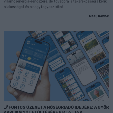
villamosenergia-rendszere, de továbbra is takarékosságra kérik
a lakosságot és a nagyfogyasztókat.
Szólj hozzá!
FONTOS ÜZENET A HŐSÉGRIADÓ IDEJÉRE: A GYŐR
APPLIKÁCIÓ LETÖLTÉSÉRE BIZTATJA A