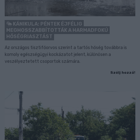
KÁNIKULA: PÉNTEK ÉJFÉLIG
MEGHOSSZABBÍTOTTÁK A HARMADFOKÚ
HŐSÉGRIASZTÁST
Az országos tisztifőorvos szerint a tartós hőség továbbra is
komoly egészségügyi kockázatot jelent, különösen a
veszélyeztetett csoportok számára.
Szólj hozzá!