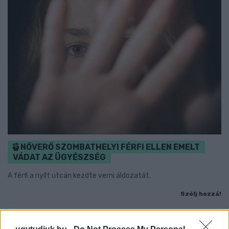
NŐVERŐ SZOMBATHELYI FÉRFI ELLEN EMELT
VÁDAT AZ ÜGYÉSZSÉG
A férfi a nyílt utcán kezdte verni áldozatát.
Szólj hozzá!