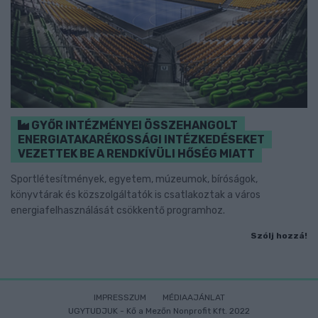
GYŐR INTÉZMÉNYEI ÖSSZEHANGOLT
ENERGIATAKARÉKOSSÁGI INTÉZKEDÉSEKET
VEZETTEK BE A RENDKÍVÜLI HŐSÉG MIATT
Sportlétesítmények, egyetem, múzeumok, bíróságok,
könyvtárak és közszolgáltatók is csatlakoztak a város
energiafelhasználását csökkentő programhoz.
Szólj hozzá!
IMPRESSZUM
MÉDIAAJÁNLAT
UGYTUDJUK - Kő a Mezőn Nonprofit Kft. 2022