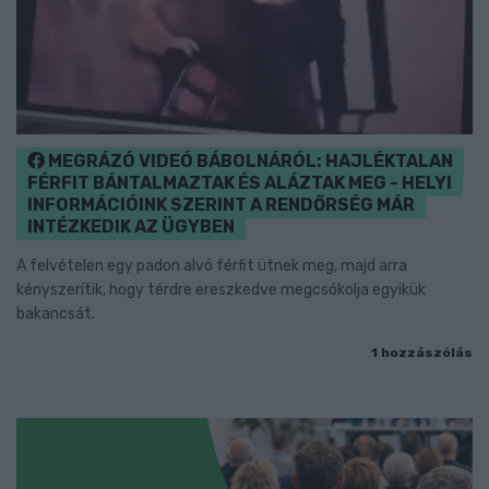
MEGRÁZÓ VIDEÓ BÁBOLNÁRÓL: HAJLÉKTALAN
FÉRFIT BÁNTALMAZTAK ÉS ALÁZTAK MEG - HELYI
INFORMÁCIÓINK SZERINT A RENDŐRSÉG MÁR
INTÉZKEDIK AZ ÜGYBEN
A felvételen egy padon alvó férfit ütnek meg, majd arra
kényszerítik, hogy térdre ereszkedve megcsókolja egyikük
bakancsát.
1 hozzászólás