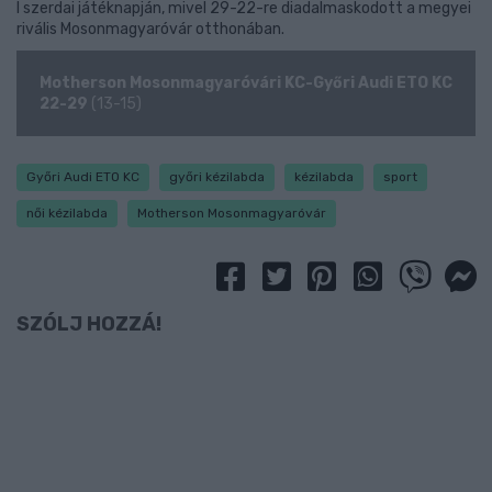
I szerdai játéknapján, mivel 29-22-re diadalmaskodott a megyei
rivális Mosonmagyaróvár otthonában.
Motherson Mosonmagyaróvári KC-Győri Audi ETO KC
22-29
(13-15)
Győri Audi ETO KC
győri kézilabda
kézilabda
sport
női kézilabda
Motherson Mosonmagyaróvár
SZÓLJ HOZZÁ!