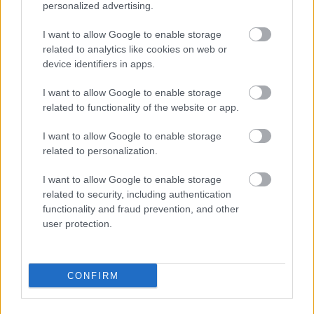
personalized advertising.
Nem vicc! A Fidesz maradéka tényleg egy ingyenes e-mail
szolgáltatást használt, hogy megvédje a Fidesz maradékát.
I want to allow Google to enable storage
related to analytics like cookies on web or
Szólj hozzá!
device identifiers in apps.
I want to allow Google to enable storage
related to functionality of the website or app.
I want to allow Google to enable storage
related to personalization.
I want to allow Google to enable storage
related to security, including authentication
functionality and fraud prevention, and other
user protection.
CONFIRM
KEDDEN MEGVÁLASZTHATJA AZ