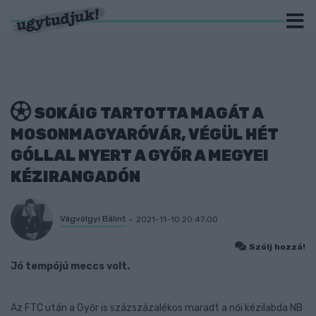
SOKÁIG TARTOTTA MAGÁT A
MOSONMAGYARÓVÁR, VÉGÜL HÉT
GÓLLAL NYERT A GYŐR A MEGYEI
KÉZIRANGADÓN
Vágvölgyi Bálint
2021-11-10 20:47:00
Szólj hozzá!
Jó tempójú meccs volt.
Az FTC után a Győr is százszázalékos maradt a női kézilabda NB