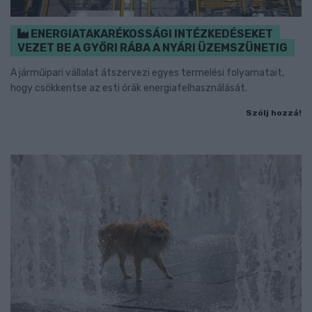
ENERGIATAKARÉKOSSÁGI INTÉZKEDÉSEKET
VEZET BE A GYŐRI RÁBA A NYÁRI ÜZEMSZÜNETIG
A járműipari vállalat átszervezi egyes termelési folyamatait,
hogy csökkentse az esti órák energiafelhasználását.
Szólj hozzá!