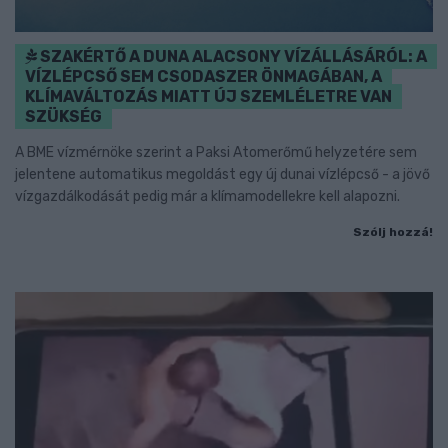
SZAKÉRTŐ A DUNA ALACSONY VÍZÁLLÁSÁRÓL: A
VÍZLÉPCSŐ SEM CSODASZER ÖNMAGÁBAN, A
KLÍMAVÁLTOZÁS MIATT ÚJ SZEMLÉLETRE VAN
SZÜKSÉG
A BME vízmérnöke szerint a Paksi Atomerőmű helyzetére sem
jelentene automatikus megoldást egy új dunai vízlépcső - a jövő
vízgazdálkodását pedig már a klímamodellekre kell alapozni.
Szólj hozzá!