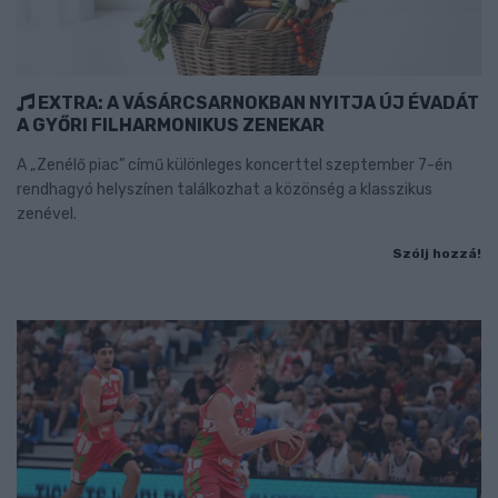
EXTRA: A VÁSÁRCSARNOKBAN NYITJA ÚJ ÉVADÁT
A GYŐRI FILHARMONIKUS ZENEKAR
A „Zenélő piac” című különleges koncerttel szeptember 7-én
rendhagyó helyszínen találkozhat a közönség a klasszikus
zenével.
Szólj hozzá!