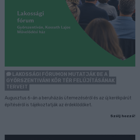
LAKOSSÁGI FÓRUMON MUTATJÁK BE A
GYŐRSZENTIVÁNI KÖR TÉR FELÚJÍTÁSÁNAK
TERVEIT
Augusztus 6-án a beruházás ütemezéséről és az új kerékpárút
építéséről is tájékoztatják az érdeklődőket.
Szólj hozzá!