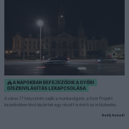
A NAPOKBAN BEFEJEZŐDIK A GYŐRI
DÍSZKIVILÁGÍTÁS LEKAPCSOLÁSA
A város 77 helyszínén zajlik a munkavégzés, a Győr Projekt
kezelésében lévő épületek egy részét is érinti az intézkedés.
Szólj hozzá!