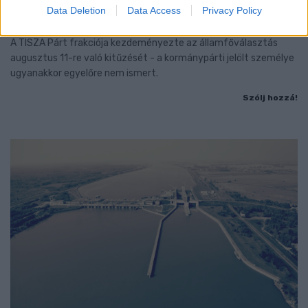
ORSZÁGGYŰLÉS MAGYARORSZÁG ÚJ
Data Deletion
Data Access
Privacy Policy
KÖZTÁRSASÁGI ELNÖKÉT
A TISZA Párt frakciója kezdeményezte az államfőválasztás
augusztus 11-re való kitűzését - a kormánypárti jelölt személye
ugyanakkor egyelőre nem ismert.
Szólj hozzá!