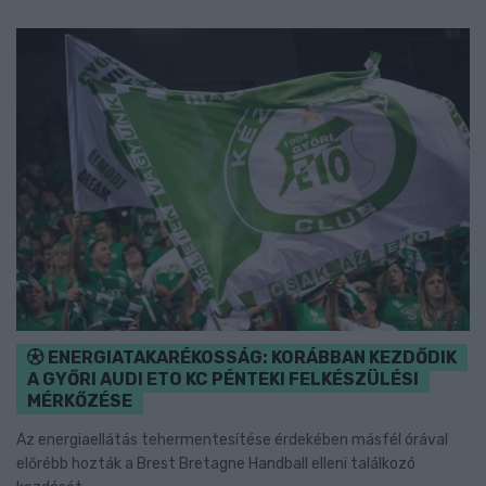
ENERGIATAKARÉKOSSÁG: KORÁBBAN KEZDŐDIK
A GYŐRI AUDI ETO KC PÉNTEKI FELKÉSZÜLÉSI
MÉRKŐZÉSE
Az energiaellátás tehermentesítése érdekében másfél órával
előrébb hozták a Brest Bretagne Handball elleni találkozó