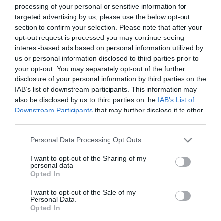
processing of your personal or sensitive information for
VÁLASZTÁSI BIZOTTSÁGHOZ
targeted advertising by us, please use the below opt-out
2021. július. 21. 18:50
section to confirm your selection. Please note that after your
Az NVB-nek a szerdai benyújtástól számítva 60 napja van arra,
opt-out request is processed you may continue seeing
hogy döntsön a kérdés hitelesítéséről.
interest-based ads based on personal information utilized by
ELEMZŐ AZ UGYTUDJUKNAK: KOCKÁZATOT IS
us or personal information disclosed to third parties prior to
REJT ORBÁN SZÁMÁRA A NÉPSZAVAZÁS
your opt-out. You may separately opt-out of the further
disclosure of your personal information by third parties on the
2021. július. 21. 17:50
IAB’s list of downstream participants. This information may
Kovács János politológus szerint egy érvényes és eredményes
népszavazás komoly belpolitikai siker is lehet a kormánynak, ám
also be disclosed by us to third parties on the
IAB’s List of
jelentős kockázatot is rejt magában.
Downstream Participants
that may further disclose it to other
third parties.
SZIJJÁRTÓ KÖSZÖNTÖTTE AZ ÚJ
HÍRSZERZŐKET
Please note that this website/app uses one or more Google
Personal Data Processing Opt Outs
2021. július. 21. 14:50
services and may gather and store information including but
A külgazdasági és külügyminiszter szerint sok dolgok lesz az
not limited to your visit or usage behaviour. You may click to
I want to opt-out of the Sharing of my
personal data.
újonnan végzett kollégáknak.
grant or deny consent to Google and its third-party tags to
Opted In
use your data for below specified purposes in below Google
NÉPSZAVAZÁST KEZDEMÉNYEZ KARÁCSONY
consent section.
GERGELY FUDAN ÉS A MAGÁNOSÍTÁSRA
I want to opt-out of the Sale of my
Personal Data.
KERÜLŐ AUTÓPÁLYÁK ÜGYÉBEN
Opted In
2021. július. 21. 10:41