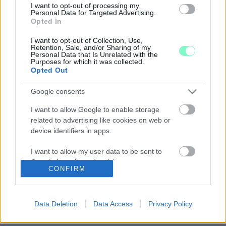
Budapest főpolgármestere kihasználta, hogy újra lehet
I want to opt-out of processing my
Personal Data for Targeted Advertising.
népszavazást kezdeményezni.
Opted In
GULYÁS GERGELY: A KORMÁNY TÁMOGATJA,
HOGY A BUDAPESTIEK 2023-BAN
I want to opt-out of Collection, Use,
NÉPSZAVAZÁSON DÖNTHESSENEK A FUDAN
Retention, Sale, and/or Sharing of my
Personal Data that Is Unrelated with the
EGYETEMRŐL
Purposes for which it was collected.
Opted Out
2021. június. 06. 20:46
Ez egy közéleti vitára alkalma ügy.
Google consents
LMP: AZ IDŐHÚZÁS IDEJE LEJÁRT, ELJÖTT A
CSELEKVÉS IDEJE!
I want to allow Google to enable storage
related to advertising like cookies on web or
2020. október. 28. 12:02
device identifiers in apps.
Népszavazást kezdeményezett Schmuck Erzsébet, az LMP
társelnöke.
I want to allow my user data to be sent to
ELKASZÁLTÁK AZ MSZP BALATONNAL
Google for online advertising purposes.
KAPCSOLATOS NÉPSZAVAZÁSÁT
CONFIRM
2020. augusztus. 24. 17:50
I want to allow Google to send me
A 100 ezer aláírás tulajdonképpen a kukában landolt.
personalized advertising.
Data Deletion
Data Access
Privacy Policy
ÚJABB ZÖLD NÉPSZAVAZÁSI KÉRDÉSEKET
I want to allow Google to enable storage
NYÚJTOTT BE AZ LMP
related to analytics like cookies on web or