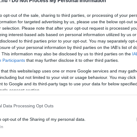
.hu -
Do Not Process My Personal Information
T A SZOMBATHELYI MOMENTUM ELNÖKE
to opt-out of the sale, sharing to third parties, or processing of your per
formation for targeted advertising by us, please use the below opt-out s
r selection. Please note that after your opt-out request is processed y
elnökei lettek.
eing interest-based ads based on personal information utilized by us or
disclosed to third parties prior to your opt-out. You may separately opt-
ELYI MOMENTUM
losure of your personal information by third parties on the IAB’s list of
. This information may also be disclosed by us to third parties on the
IA
Participants
that may further disclose it to other third parties.
hatják.
 that this website/app uses one or more Google services and may gath
including but not limited to your visit or usage behaviour. You may click 
GGÁLYOSNAK TARTJÁK CZEGLÉDY CSABA ÜGYVÉDI
 to Google and its third-party tags to use your data for below specifi
ogle consent section.
lenzéki szavazók felé.
l Data Processing Opt Outs
LYI JOSKAR-OLA-LAKÓTELEPRE
o opt-out of the Sharing of my personal data.
In