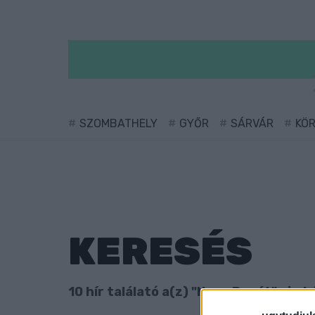
SZOMBATHELY
GYŐR
SÁRVÁR
KÖ
KERESÉS
10 hír találató a(z) "Nagy Donát" cimké