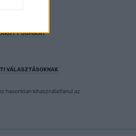
RAKOTT GUMIKAT
ATI VÁLASZTÁSOKNAK
ez hasonlóan kihasználatlanul az