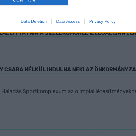
CONFIRM
evice identifiers in apps.
o allow Google to enable storage related to functionality of the website
Data Deletion
Data Access
Privacy Policy
ZÁLLÍTTATNIA A SZÉLERŐMŰNÉL ILLEGÁLISAN LE
o allow Google to enable storage related to personalization.
o allow Google to enable storage related to security, including
cation functionality and fraud prevention, and other user protection.
Y CSABA NÉLKÜL INDULNA NEKI AZ ÖNKORMÁNYZ
 a Haladás Sportkomplexum az olimpiai létesítményekh