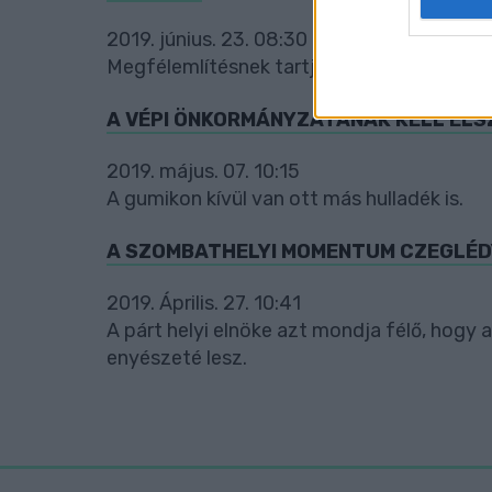
web or d
2019. június. 23. 08:30
Megfélemlítésnek tartják a büntetést.
I want t
or app.
A VÉPI ÖNKORMÁNYZATÁNAK KELL ELS
I want t
2019. május. 07. 10:15
I want t
A gumikon kívül van ott más hulladék is.
authenti
A SZOMBATHELYI MOMENTUM CZEGLÉD
2019. Április. 27. 10:41
A párt helyi elnöke azt mondja félő, hogy
enyészeté lesz.