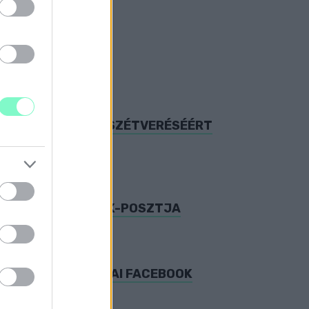
A-ÜGYBEN
BÁT AZ AKADÉMIA SZÉTVERÉSÉÉRT
ÚL KORAI FACEBOOK-POSZTJA
MOMENTUM TÚL KORAI FACEBOOK