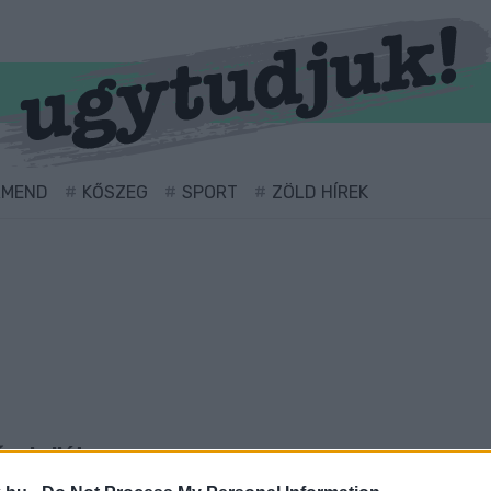
RMEND
KŐSZEG
SPORT
ZÖLD HÍREK
vel ellátva.