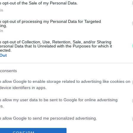
o opt-out of the Sale of my Personal Data.
In
ABA A MOMENTUM SZOMBATHELYI ELNÖKÉNEK MT
to opt-out of processing my Personal Data for Targeted
ing.
In
o opt-out of Collection, Use, Retention, Sale, and/or Sharing
ersonal Data that Is Unrelated with the Purposes for which it
lected.
LYI ELNÖKE LEVÉLBEN KÉRI SZÁMON HENDE CSA
Out
consents
o allow Google to enable storage related to advertising like cookies on
evice identifiers in apps.
EM ÉR 100.000 FT-OS BÜNTETÉST A MOMENTUM T
o allow my user data to be sent to Google for online advertising
s.
-E 100.000 FT-OS BÜNTETÉST A SZOMBATHELYI 
to allow Google to send me personalized advertising.
o allow Google to enable storage related to analytics like cookies on