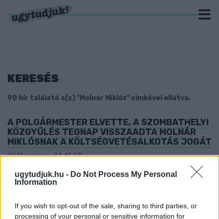
KERESÉS
90 hír találató a(z) "Molnár Miklós" cimkével ellátva.
A POLGÁRMESTER ELVETTE, A SZOMBATHELYI
KÖZGYŰLÉS TEGNAP VISSZAADTA MOLNÁR
MIKLÓSNAK A KÖLTSÉGVETÉSALKOTÁS JOGÁT
2019. március. 14. 15:58
És, hogy mi minden történt még, az a közgyűlési
ugytudjuk.hu -
Do Not Process My Personal
összefoglalónkból kiderül.
Information
DÉLELŐTT A FIZETÉSÉT, DÉLUTÁN A
TITKÁRNŐJÉT IS ELVETTÉK AZ ELLENÉZÉKIVÉ
If you wish to opt-out of the sale, sharing to third parties, or
LETT SZOMBATHELYI ALPOLGÁRMESTERTŐL
processing of your personal or sensitive information for