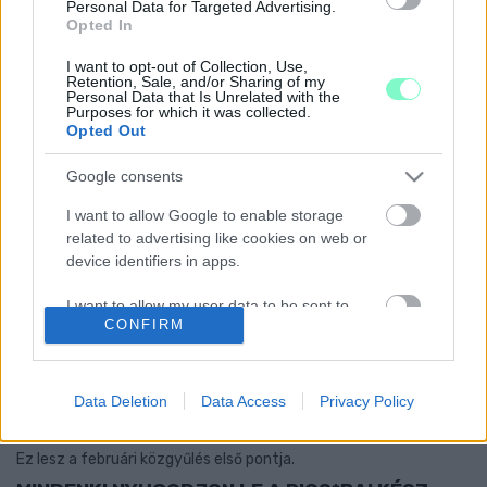
Personal Data for Targeted Advertising.
2019. február. 28. 08:46
Opted In
A szombathelyi közgyűlésről blogolunk.
ITT VAN MOLNÁR PUSKÁSSAL KÖTÖTT
I want to opt-out of Collection, Use,
Retention, Sale, and/or Sharing of my
MEGÁLLAPODÁSA
Personal Data that Is Unrelated with the
Purposes for which it was collected.
2019. február. 27. 16:03
Opted Out
A bemutatott dokumentumok alapján Molnár Miklós
alpolgármester nem árult el senkit.
Google consents
INGYEN PAKOLJÁK LE A VAS NÉPÉKET A
SZOMBATHELYI KÓRHÁZ BETEGINFORMÁCIÓS
I want to allow Google to enable storage
PULTJAIRA?
related to advertising like cookies on web or
device identifiers in apps.
2019. február. 25. 11:27
A pultokon halomban állnak az újságok, ám a kórház mindössze 9
I want to allow my user data to be sent to
példányra fizet elő.
CONFIRM
Google for online advertising purposes.
PUSKÁS POLGÁRMESTER NEM ELÉGSZIK MEG
MOLNÁR JOGKÖREINEK VISSZAVONÁSÁVAL, LE
I want to allow Google to send me
AKARJA VÁLTANI ALPOLGÁRMESTERI
personalized advertising.
Data Deletion
Data Access
Privacy Policy
POSZTJÁRÓL
2019. február. 22. 16:38
I want to allow Google to enable storage
Ez lesz a februári közgyűlés első pontja.
related to analytics like cookies on web or
device identifiers in apps.