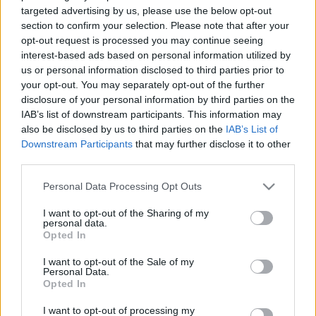
2019. március. 07. 07:05
targeted advertising by us, please use the below opt-out
Lassan semmi sem maradt Molnár Miklósnál amitől meg tudják
section to confirm your selection. Please note that after your
fosztani.
opt-out request is processed you may continue seeing
PUSKÁS POLGÁRMESTER CSÖKKENTETTE
interest-based ads based on personal information utilized by
MOLNÁR ALPOLGÁRMESTER FIZETÉSÉT
us or personal information disclosed to third parties prior to
your opt-out. You may separately opt-out of the further
2019. március. 06. 11:20
disclosure of your personal information by third parties on the
Nem sikerült leváltani, most a zsebét vették célba az "árulónak".
IAB’s list of downstream participants. This information may
TELEFONON HÍVJA FEL A SZOMBATHELYIEKET
also be disclosed by us to third parties on the
IAB’s List of
A FIDESZ, HOGY LEÁRULÓZZÁK MOLNÁR
Downstream Participants
that may further disclose it to other
MIKLÓS ALPOLGÁRMESTERT
third parties.
2019. március. 01. 13:44
Please note that this website/app uses one or more Google
Rövid időn belül ennyi szóismétlésért elég rossz jegy jár nyelvtan
Personal Data Processing Opt Outs
services and may gather and store information including but
órán.
not limited to your visit or usage behaviour. You may click to
I want to opt-out of the Sharing of my
A SZOMBATHELYI VÁROSHÁZA SAJTÓSA
personal data.
grant or deny consent to Google and its third-party tags to
SZERINT A FIDESZ DOLGAI NEM HELYBEN
Opted In
use your data for below specified purposes in below Google
DŐLNEK EL
consent section.
I want to opt-out of the Sale of my
2019. február. 28. 18:27
Personal Data.
Opted In
EZERREL MEGY A BEVÁNDORLÁS-PARTY A
SZOMBATHELYI KÖZGYŰLÉSBEN
I want to opt-out of processing my