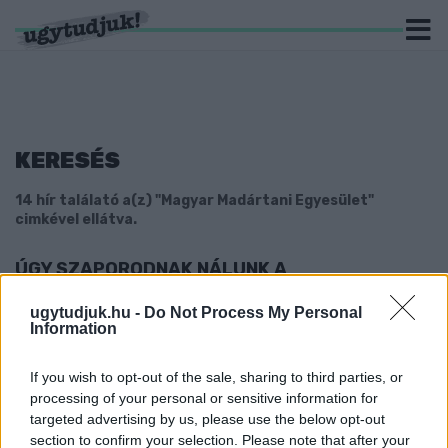
KERESÉS
14 hír találató a(z) "Magyar Madártani Egyesület"
cimkével ellátva.
ÚGY SZAPORODNAK NÁLUNK A
KERECSENSÓLYMOK, MINT A NYULAK
ugytudjuk.hu -
Do Not Process My Personal
2025. november. 18. 13:39
Information
Márhogy meredeken nő a számuk.
121 FAJT FIGYELTEK MEG A TÉLI MADÁRLES
If you wish to opt-out of the sale, sharing to third parties, or
LAKOSSÁGI MADÁRSZÁMLÁLÁSI AKCIÓ SORÁN
processing of your personal or sensitive information for
2023. március. 08. 19:18
targeted advertising by us, please use the below opt-out
A mezei veréb volt a leggyakoribb.
section to confirm your selection. Please note that after your