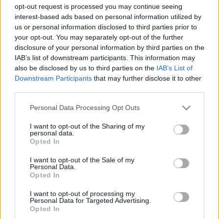
opt-out request is processed you may continue seeing
PÉNTEKEN KEZDŐDIK AZ ERDEI FÜLESBAGOLY-
interest-based ads based on personal information utilized by
TELELŐHELYEK ORSZÁGOS FELMÉRÉSE
us or personal information disclosed to third parties prior to
2023. január. 16. 16:37
your opt-out. You may separately opt-out of the further
A szervezők az egyéni megfigyelők, családok mellett óvodák és
disclosure of your personal information by third parties on the
általános iskolák részvételére is számítanak.
IAB’s list of downstream participants. This information may
SASSZÁMLÁLÁS LESZ A HÉTVÉGÉN
also be disclosed by us to third parties on the
IAB’s List of
Downstream Participants
that may further disclose it to other
2023. január. 11. 14:47
third parties.
Sasszinkron!
A MAGYARORSZÁGON ÁTTELELŐ FEHÉR
Please note that this website/app uses one or more Google
Personal Data Processing Opt Outs
GÓLYÁK NEM SZORULNAK SEGÍTSÉGRE!
services and may gather and store information including but
not limited to your visit or usage behaviour. You may click to
I want to opt-out of the Sharing of my
2022. december. 12. 10:51
personal data.
grant or deny consent to Google and its third-party tags to
Befogásuk és meleg helyen történő átteleltetésük is teljesen
Opted In
felesleges.
use your data for below specified purposes in below Google
consent section.
TECHNO-FÉSZKELNEK A SZÉNCINEGÉK
I want to opt-out of the Sale of my
Personal Data.
Opted In
2022. február. 14. 10:51
Ne piszkáljuk meg őket, ha egyszer már beköltöztek a
I want to opt-out of processing my
házfoglalók.
Personal Data for Targeted Advertising.
NYUGDÍJBA VONUL FALCO, KÖZÉP-EURÓPA
Opted In
ELSŐ MÉREG- ÉS TETEMKERESŐ KUTYÁJA