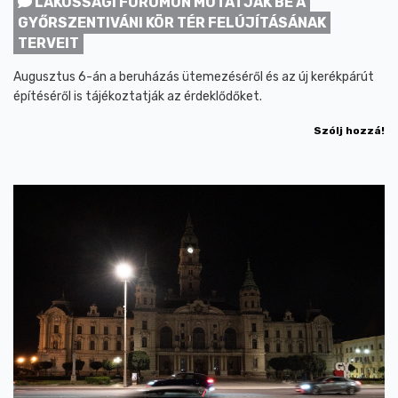
LAKOSSÁGI FÓRUMON MUTATJÁK BE A
GYŐRSZENTIVÁNI KÖR TÉR FELÚJÍTÁSÁNAK
TERVEIT
Augusztus 6-án a beruházás ütemezéséről és az új kerékpárút
építéséről is tájékoztatják az érdeklődőket.
Szólj hozzá!