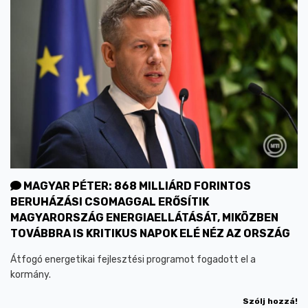
MAGYAR PÉTER: 868 MILLIÁRD FORINTOS
BERUHÁZÁSI CSOMAGGAL ERŐSÍTIK
MAGYARORSZÁG ENERGIAELLÁTÁSÁT, MIKÖZBEN
TOVÁBBRA IS KRITIKUS NAPOK ELÉ NÉZ AZ ORSZÁG
Átfogó energetikai fejlesztési programot fogadott el a
kormány.
Szólj hozzá!