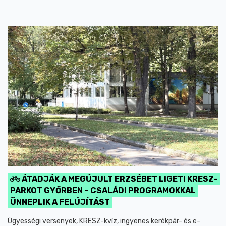
ÁTADJÁK A MEGÚJULT ERZSÉBET LIGETI KRESZ-
PARKOT GYŐRBEN – CSALÁDI PROGRAMOKKAL
ÜNNEPLIK A FELÚJÍTÁST
Ügyességi versenyek, KRESZ-kvíz, ingyenes kerékpár- és e-