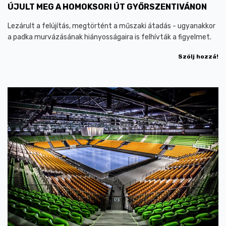
ÚJULT MEG A HOMOKSORI ÚT GYŐRSZENTIVÁNON
Lezárult a felújítás, megtörtént a műszaki átadás - ugyanakkor
a padka murvázásának hiányosságaira is felhívták a figyelmet.
Szólj hozzá!