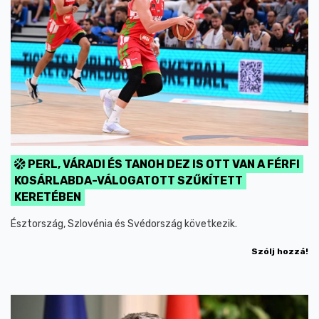
PERL, VÁRADI ÉS TANOH DEZ IS OTT VAN A FÉRFI
KOSÁRLABDA-VÁLOGATOTT SZŰKÍTETT
KERETÉBEN
Észtország, Szlovénia és Svédország következik.
Szólj hozzá!