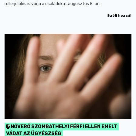
rollerjelölés is várja a családokat augusztus 8-án.
Szólj hozzá!
NŐVERŐ SZOMBATHELYI FÉRFI ELLEN EMELT
VÁDAT AZ ÜGYÉSZSÉG