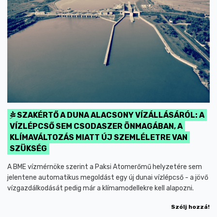
SZAKÉRTŐ A DUNA ALACSONY VÍZÁLLÁSÁRÓL: A
VÍZLÉPCSŐ SEM CSODASZER ÖNMAGÁBAN, A
KLÍMAVÁLTOZÁS MIATT ÚJ SZEMLÉLETRE VAN
SZÜKSÉG
A BME vízmérnöke szerint a Paksi Atomerőmű helyzetére sem
jelentene automatikus megoldást egy új dunai vízlépcső - a jövő
vízgazdálkodását pedig már a klímamodellekre kell alapozni.
Szólj hozzá!