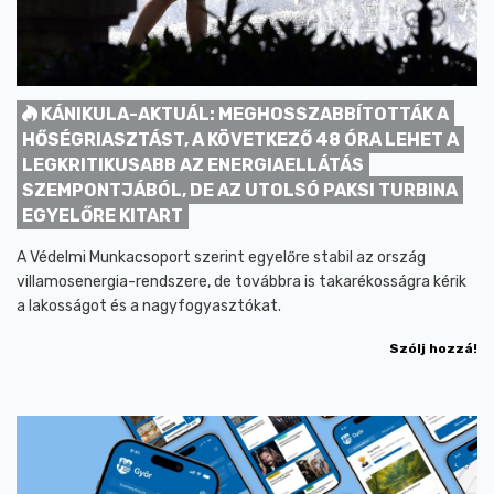
KÁNIKULA-AKTUÁL: MEGHOSSZABBÍTOTTÁK A
HŐSÉGRIASZTÁST, A KÖVETKEZŐ 48 ÓRA LEHET A
LEGKRITIKUSABB AZ ENERGIAELLÁTÁS
SZEMPONTJÁBÓL, DE AZ UTOLSÓ PAKSI TURBINA
EGYELŐRE KITART
A Védelmi Munkacsoport szerint egyelőre stabil az ország
villamosenergia-rendszere, de továbbra is takarékosságra kérik
a lakosságot és a nagyfogyasztókat.
Szólj hozzá!