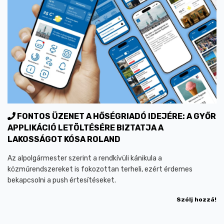
FONTOS ÜZENET A HŐSÉGRIADÓ IDEJÉRE: A GYŐR
APPLIKÁCIÓ LETÖLTÉSÉRE BIZTATJA A
LAKOSSÁGOT KÓSA ROLAND
Az alpolgármester szerint a rendkívüli kánikula a
közműrendszereket is fokozottan terheli, ezért érdemes
bekapcsolni a push értesítéseket.
Szólj hozzá!