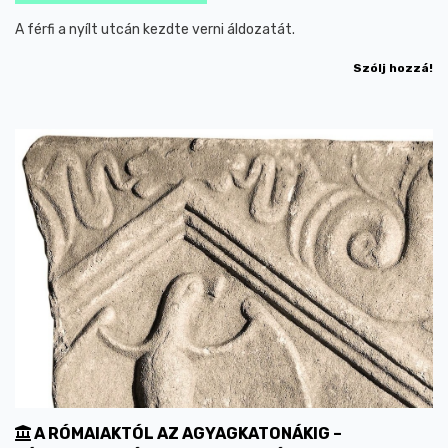
A férfi a nyílt utcán kezdte verni áldozatát.
Szólj hozzá!
A RÓMAIAKTÓL AZ AGYAGKATONÁKIG –