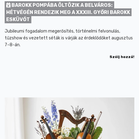
BAROKK POMPÁBA ÖLTÖZIK A BELVÁROS:
HÉTVÉGÉN RENDEZIK MEG A XXXIII. GYŐRI BAROKK
ESKÜVŐT
Jubileumi fogadalom megerősítés, történelmi felvonulás,
tűzshow és vezetett séták is várják az érdeklődőket augusztus
7–8-án.
Szólj hozzá!