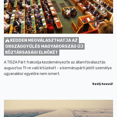
KEDDEN MEGVÁLASZTHATJA AZ
ORSZÁGGYŰLÉS MAGYARORSZÁG ÚJ
KÖZTÁRSASÁGI ELNÖKÉT
A TISZA Párt frakciója kezdeményezte az államfőválasztás
augusztus 11-re való kitűzését - a kormánypárti jelölt személye
ugyanakkor egyelőre nem ismert.
Szólj hozzá!