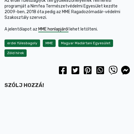
Az erdei fülesbaglyok téli gyülekezőhelyeinek felmérési
programját a Nimfea Természetvédelmi Egyesület kezdte
2009-ben, 2018 óta pedig az MME Ragadozómadár-védelmi
Szakosztály szervezi.
A jelentőlapot az
MME honlapjáról
lehet letölteni.
erdei fülesbagoly
MME
Magyar Madártani Egyesület
Zöld hírek
SZÓLJ HOZZÁ!