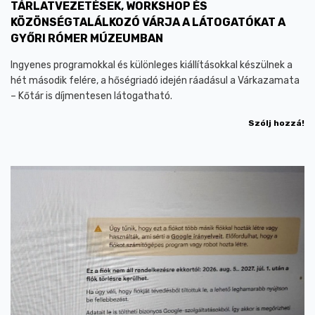
TÁRLATVEZETÉSEK, WORKSHOP ÉS
KÖZÖNSÉGTALÁLKOZÓ VÁRJA A LÁTOGATÓKAT A
GYŐRI RÓMER MÚZEUMBAN
Ingyenes programokkal és különleges kiállításokkal készülnek a
hét második felére, a hőségriadó idején ráadásul a Várkazamata
– Kőtár is díjmentesen látogatható.
Szólj hozzá!