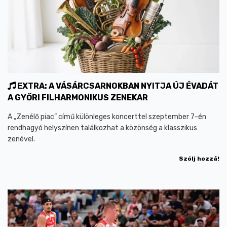
EXTRA: A VÁSÁRCSARNOKBAN NYITJA ÚJ ÉVADÁT
A GYŐRI FILHARMONIKUS ZENEKAR
A „Zenélő piac” című különleges koncerttel szeptember 7-én
rendhagyó helyszínen találkozhat a közönség a klasszikus
zenével.
Szólj hozzá!