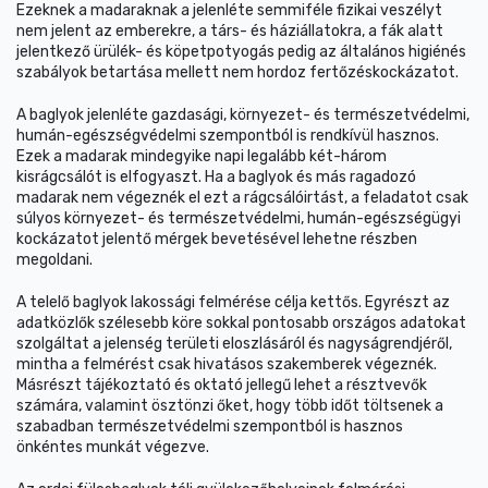
Ezeknek a madaraknak a jelenléte semmiféle fizikai veszélyt
nem jelent az emberekre, a társ- és háziállatokra, a fák alatt
jelentkező ürülék- és köpetpotyogás pedig az általános higiénés
szabályok betartása mellett nem hordoz fertőzéskockázatot.
A baglyok jelenléte gazdasági, környezet- és természetvédelmi,
humán-egészségvédelmi szempontból is rendkívül hasznos.
Ezek a madarak mindegyike napi legalább két-három
kisrágcsálót is elfogyaszt. Ha a baglyok és más ragadozó
madarak nem végeznék el ezt a rágcsálóirtást, a feladatot csak
súlyos környezet- és természetvédelmi, humán-egészségügyi
kockázatot jelentő mérgek bevetésével lehetne részben
megoldani.
A telelő baglyok lakossági felmérése célja kettős. Egyrészt az
adatközlők szélesebb köre sokkal pontosabb országos adatokat
szolgáltat a jelenség területi eloszlásáról és nagyságrendjéről,
mintha a felmérést csak hivatásos szakemberek végeznék.
Másrészt tájékoztató és oktató jellegű lehet a résztvevők
számára, valamint ösztönzi őket, hogy több időt töltsenek a
szabadban természetvédelmi szempontból is hasznos
önkéntes munkát végezve.