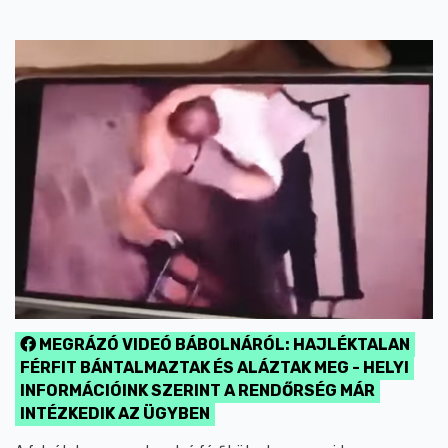
MEGRÁZÓ VIDEÓ BÁBOLNÁRÓL: HAJLÉKTALAN
FÉRFIT BÁNTALMAZTAK ÉS ALÁZTAK MEG - HELYI
INFORMÁCIÓINK SZERINT A RENDŐRSÉG MÁR
INTÉZKEDIK AZ ÜGYBEN