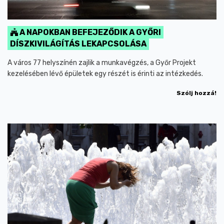
A NAPOKBAN BEFEJEZŐDIK A GYŐRI
DÍSZKIVILÁGÍTÁS LEKAPCSOLÁSA
A város 77 helyszínén zajlik a munkavégzés, a Győr Projekt
kezelésében lévő épületek egy részét is érinti az intézkedés.
Szólj hozzá!