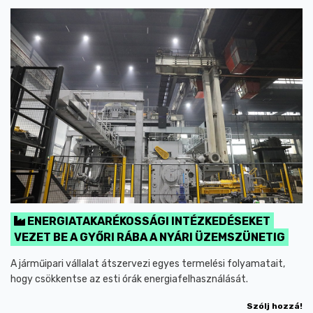
ENERGIATAKARÉKOSSÁGI INTÉZKEDÉSEKET
VEZET BE A GYŐRI RÁBA A NYÁRI ÜZEMSZÜNETIG
A járműipari vállalat átszervezi egyes termelési folyamatait,
hogy csökkentse az esti órák energiafelhasználását.
Szólj hozzá!