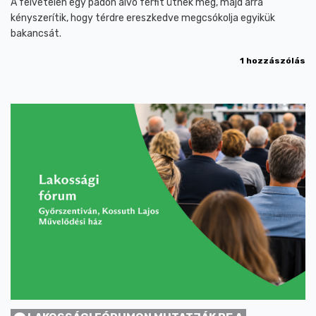
A felvételen egy padon alvó férfit ütnek meg, majd arra
kényszerítik, hogy térdre ereszkedve megcsókolja egyikük
bakancsát.
1 hozzászólás