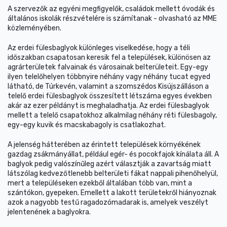
A szervezők az egyéni megfigyelők, családok mellett óvodák és
általános iskolák részvételére is számítanak - olvasható az MME
közleményében.
Az erdei fülesbaglyok különleges viselkedése, hogy a téli
időszakban csapatosan keresik fel a települések, különösen az
agrárterületek falvainak és városainak belterületeit. Egy-egy
ilyen telelőhelyen többnyire néhány vagy néhány tucat egyed
látható, de Túrkevén, valamint a szomszédos Kisújszálláson a
telelő erdei fülesbaglyok összesített létszáma egyes években
akár az ezer példányt is meghaladhatja. Az erdei fülesbaglyok
mellett a telelő csapatokhoz alkalmilag néhány réti fülesbagoly,
egy-egy kuvik és macskabagoly is csatlakozhat.
A jelenség hátterében az érintett települések környékének
gazdag zsákmányállat, például egér- és pocokfajok kínálata áll. A
baglyok pedig valószínűleg azért választják a zavartság miatt
látszólag kedvezőtlenebb belterületi fákat nappali pihenőhelyül,
mert a településeken ezekből általában több van, mint a
szántókon, gyepeken. Emellett a lakott területekről hiányoznak
azok a nagyobb testű ragadozómadarak is, amelyek veszélyt
jelentenének a baglyokra.