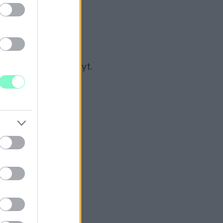
népszerűségi versenyt.
GON