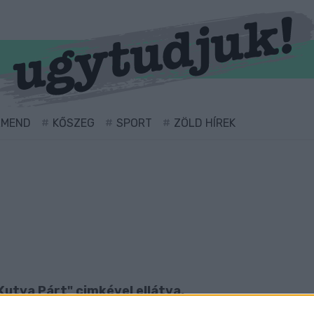
RMEND
KŐSZEG
SPORT
ZÖLD HÍREK
Kutya Párt" cimkével ellátva.