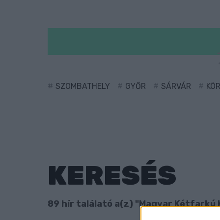
SZOMBATHELY
GYŐR
SÁRVÁR
KÖ
KERESÉS
89 hír találató a(z) "Magyar Kétfarkú 