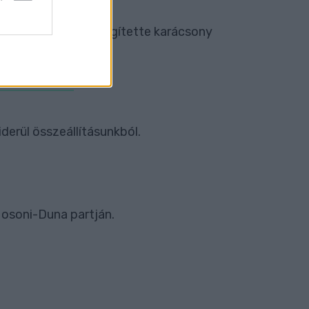
edig rászorulókat segítette karácsony
GYTUDJUKON
derül összeállításunkból.
Mosoni-Duna partján.