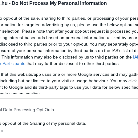
.hu -
Do Not Process My Personal Information
NEM RÁJUK SZAVAZ, AZ A FIDESZT TARTJA HATA
to opt-out of the sale, sharing to third parties, or processing of your per
formation for targeted advertising by us, please use the below opt-out s
tyapárt magára veszi az üzenetet?
r selection. Please note that after your opt-out request is processed y
eing interest-based ads based on personal information utilized by us or
disclosed to third parties prior to your opt-out. You may separately opt-
T A TISZA A FIDESZ ELŐTT
losure of your personal information by third parties on the IAB’s list of
. This information may also be disclosed by us to third parties on the
IA
Participants
that may further disclose it to other third parties.
vezet a kormánypárt, annak ellenére, hogy nyáron kic
 that this website/app uses one or more Google services and may gath
including but not limited to your visit or usage behaviour. You may click 
ZA STABILAN ŐRZI ELŐNYÉT
 to Google and its third-party tags to use your data for below specifi
ogle consent section.
KDNP előtt.
l Data Processing Opt Outs
ERÜLT A KUTYAPÁRT EP-LISTÁJÁRA
o opt-out of the Sharing of my personal data.
In