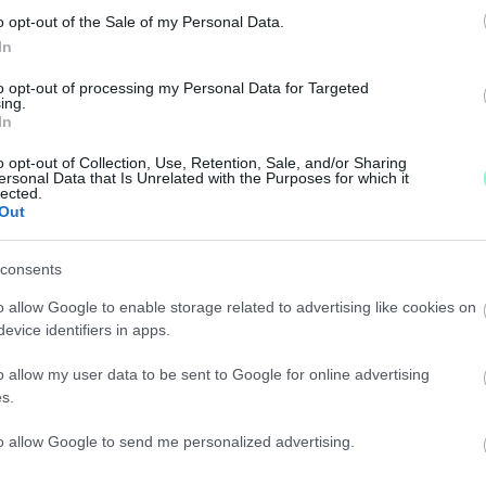
o opt-out of the Sale of my Personal Data.
In
DNP TÁMOGATOTTSÁGA
to opt-out of processing my Personal Data for Targeted
ing.
In
esebb visszaesése. Ám így is magabiztosan vezeti a 
o opt-out of Collection, Use, Retention, Sale, and/or Sharing
ersonal Data that Is Unrelated with the Purposes for which it
lected.
VÁLASZTÓKERÜLETEK ÁTRAJZOLÁSÁT A BÍRÓSÁ
Out
consents
tókerület miatt (is).
o allow Google to enable storage related to advertising like cookies on
SZOMBATHELYI VÁLASZTÓKERÜLETI BEOSZTÁST
evice identifiers in apps.
o allow my user data to be sent to Google for online advertising
s.
g a korábbi határozatot.
to allow Google to send me personalized advertising.
A GYŐRI POLITIKUSOK