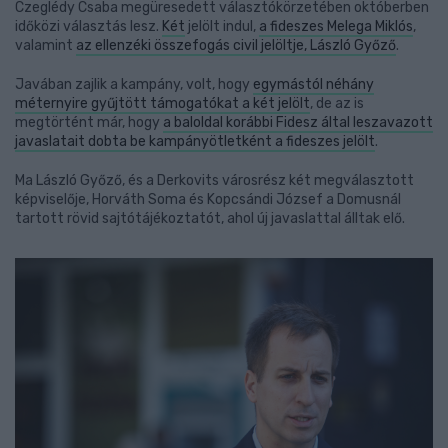
Czeglédy Csaba megüresedett választókörzetében októberben
időközi választás lesz.
Két
jelölt indul,
a fideszes Melega Miklós
,
valamint
az ellenzéki összefogás civil jelöltje, László Győző
.
Javában zajlik a kampány, volt, hogy
egymástól néhány
méternyire gyűjtött támogatókat a két jelölt
, de az is
megtörtént már, hogy
a baloldal korábbi Fidesz által leszavazott
javaslatait dobta be kampányötletként a fideszes jelölt
.
Ma László Győző, és a Derkovits városrész két megválasztott
képviselője, Horváth Soma és Kopcsándi József a Domusnál
tartott rövid sajtótájékoztatót, ahol új javaslattal álltak elő.