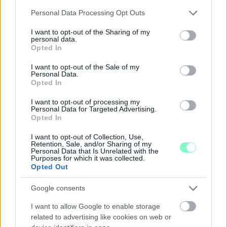
Please note that this website/app uses one or more Google
Personal Data Processing Opt Outs
services and may gather and store information including but
not limited to your visit or usage behaviour. You may click to
I want to opt-out of the Sharing of my
personal data.
grant or deny consent to Google and its third-party tags to
Opted In
use your data for below specified purposes in below Google
consent section.
I want to opt-out of the Sale of my
Personal Data.
Opted In
I want to opt-out of processing my
NŐVERŐ SZOMBATHELYI FÉRFI ELLEN EMELT
Personal Data for Targeted Advertising.
VÁDAT AZ ÜGYÉSZSÉG
Opted In
A férfi a nyílt utcán kezdte verni áldozatát.
I want to opt-out of Collection, Use,
Retention, Sale, and/or Sharing of my
Personal Data that Is Unrelated with the
Szólj hozzá!
Purposes for which it was collected.
Opted Out
Google consents
I want to allow Google to enable storage
related to advertising like cookies on web or