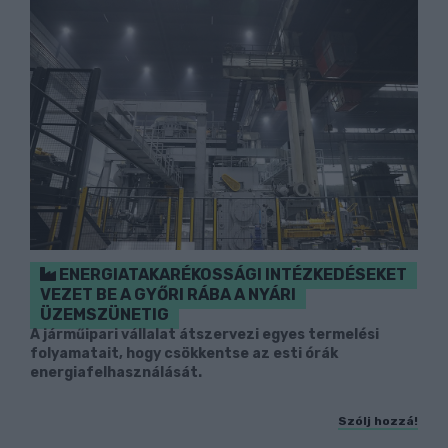
ENERGIATAKARÉKOSSÁGI INTÉZKEDÉSEKET
VEZET BE A GYŐRI RÁBA A NYÁRI
ÜZEMSZÜNETIG
A járműipari vállalat átszervezi egyes termelési
folyamatait, hogy csökkentse az esti órák
energiafelhasználását.
Szólj hozzá!