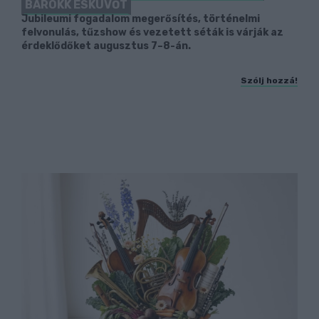
BAROKK ESKÜVŐT
Jubileumi fogadalom megerősítés, történelmi
felvonulás, tűzshow és vezetett séták is várják az
érdeklődőket augusztus 7–8-án.
Szólj hozzá!