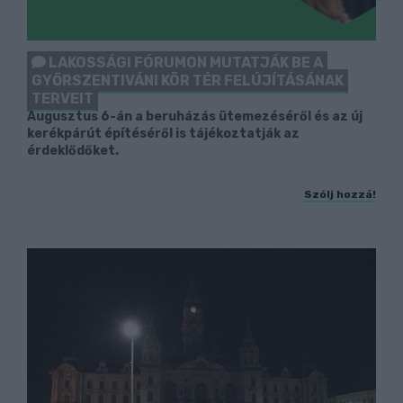
LAKOSSÁGI FÓRUMON MUTATJÁK BE A
GYŐRSZENTIVÁNI KÖR TÉR FELÚJÍTÁSÁNAK
TERVEIT
Augusztus 6-án a beruházás ütemezéséről és az új
kerékpárút építéséről is tájékoztatják az
érdeklődőket.
Szólj hozzá!