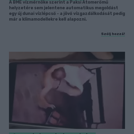
A BME vízmérnöke szerint a Paksi Atomerőmű
helyzetére sem jelentene automatikus megoldást
egy új dunai vízlépcső - a jövő vízgazdálkodását pedig
már a klímamodellekre kell alapozni.
Szólj hozzá!