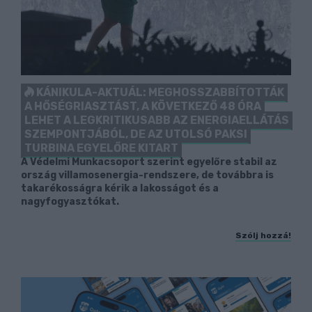
KÁNIKULA-AKTUÁL: MEGHOSSZABBÍTOTTÁK
A HŐSÉGRIASZTÁST, A KÖVETKEZŐ 48 ÓRA
LEHET A LEGKRITIKUSABB AZ ENERGIAELLÁTÁS
SZEMPONTJÁBÓL, DE AZ UTOLSÓ PAKSI
TURBINA EGYELŐRE KITART
A Védelmi Munkacsoport szerint egyelőre stabil az
ország villamosenergia-rendszere, de továbbra is
takarékosságra kérik a lakosságot és a
nagyfogyasztókat.
Szólj hozzá!