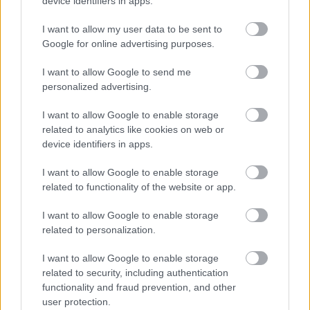
device identifiers in apps.
I want to allow my user data to be sent to
Google for online advertising purposes.
I want to allow Google to send me
personalized advertising.
I want to allow Google to enable storage
related to analytics like cookies on web or
A RÓMAIAKTÓL AZ AGYAGKATONÁKIG –
device identifiers in apps.
TÁRLATVEZETÉSEK, WORKSHOP ÉS
KÖZÖNSÉGTALÁLKOZÓ VÁRJA A LÁTOGATÓKAT
I want to allow Google to enable storage
A GYŐRI RÓMER MÚZEUMBAN
related to functionality of the website or app.
Ingyenes programokkal és különleges kiállításokkal
készülnek a hét második felére, a hőségriadó idején
ráadásul a Várkazamata – Kőtár is díjmentesen
I want to allow Google to enable storage
látogatható.
related to personalization.
I want to allow Google to enable storage
Szólj hozzá!
related to security, including authentication
functionality and fraud prevention, and other
user protection.