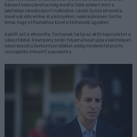
Kámont beleszámítva még ennél is több embert érint a
lakótelepi városközpont működése. László Győző elmondta,
mivel sok idős ember él a környéken, nekik különösen fontos
lenne, hogy otthonukhoz közel intézhessék ügyeiket.
A jelölt azt is elmondta, fontosnak tartja az aktív kapcsolatot a
választókkal. A kampány során folyamatosan járja a lakótelepet,
sokat beszél a Derkovitson élőkkel, eddig mindenkitől pozitív
visszajelzés érkezett a javaslatra.