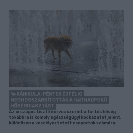
KÁNIKULA: PÉNTEK ÉJFÉLIG
MEGHOSSZABBÍTOTTÁK A HARMADFOKÚ
HŐSÉGRIASZTÁST
Az országos tisztifőorvos szerint a tartós hőség
továbbra is komoly egészségügyi kockázatot jelent,
különösen a veszélyeztetett csoportok számára.