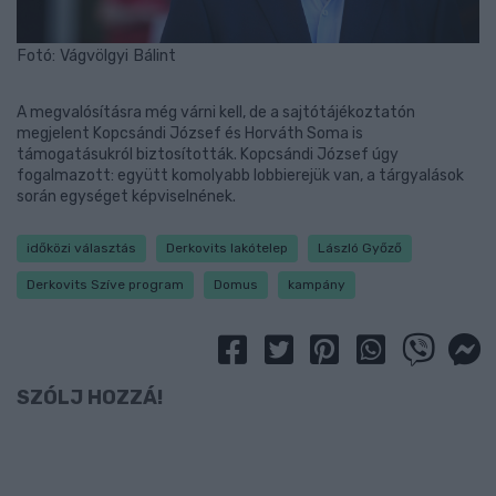
Fotó: Vágvölgyi Bálint
A megvalósításra még várni kell, de a sajtótájékoztatón
megjelent Kopcsándi József és Horváth Soma is
támogatásukról biztosították. Kopcsándi József úgy
fogalmazott: együtt komolyabb lobbierejük van, a tárgyalások
során egységet képviselnének.
időközi választás
Derkovits lakótelep
László Győző
Derkovits Szíve program
Domus
kampány
SZÓLJ HOZZÁ!