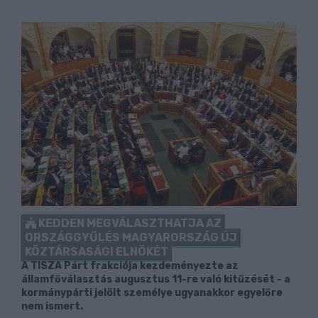
KEDDEN MEGVÁLASZTHATJA AZ
ORSZÁGGYŰLÉS MAGYARORSZÁG ÚJ
KÖZTÁRSASÁGI ELNÖKÉT
A TISZA Párt frakciója kezdeményezte az
államfőválasztás augusztus 11-re való kitűzését - a
kormánypárti jelölt személye ugyanakkor egyelőre
nem ismert.