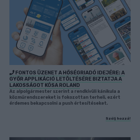
FONTOS ÜZENET A HŐSÉGRIADÓ IDEJÉRE: A
GYŐR APPLIKÁCIÓ LETÖLTÉSÉRE BIZTATJA A
LAKOSSÁGOT KÓSA ROLAND
Az alpolgármester szerint a rendkívüli kánikula a
közműrendszereket is fokozottan terheli, ezért
érdemes bekapcsolni a push értesítéseket.
Szólj hozzá!