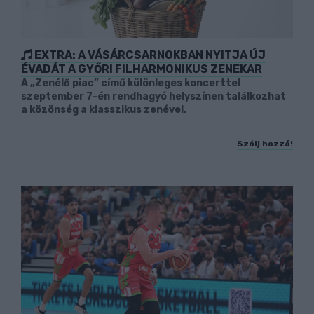
EXTRA: A VÁSÁRCSARNOKBAN NYITJA ÚJ
ÉVADÁT A GYŐRI FILHARMONIKUS ZENEKAR
A „Zenélő piac” című különleges koncerttel
szeptember 7-én rendhagyó helyszínen találkozhat
a közönség a klasszikus zenével.
Szólj hozzá!