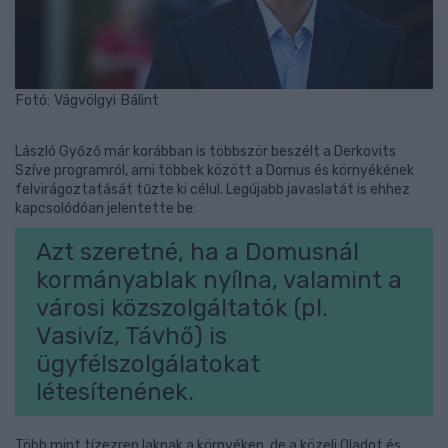
Fotó: Vágvölgyi Bálint
László Győző már korábban is többször beszélt a Derkovits
Szíve programról, ami többek között a Domus és környékének
felvirágoztatását tűzte ki célul. Legújabb javaslatát is ehhez
kapcsolódóan jelentette be:
Azt szeretné, ha a Domusnál
kormányablak nyílna, valamint a
városi közszolgáltatók (pl.
Vasivíz, Távhő) is
ügyfélszolgálatokat
létesítenének.
Több mint tízezren laknak a környéken, de a közeli Oladot és