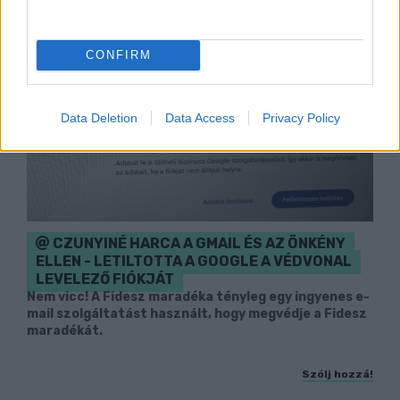
CONFIRM
Data Deletion
Data Access
Privacy Policy
CZUNYINÉ HARCA A GMAIL ÉS AZ ÖNKÉNY
ELLEN - LETILTOTTA A GOOGLE A VÉDVONAL
LEVELEZŐ FIÓKJÁT
Nem vicc! A Fidesz maradéka tényleg egy ingyenes e-
mail szolgáltatást használt, hogy megvédje a Fidesz
maradékát.
Szólj hozzá!