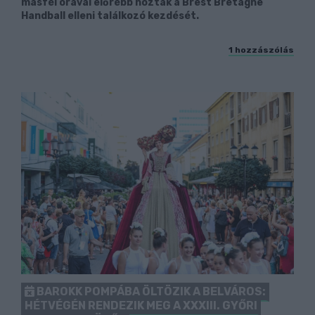
másfél órával előrébb hozták a Brest Bretagne
Handball elleni találkozó kezdését.
1 hozzászólás
BAROKK POMPÁBA ÖLTÖZIK A BELVÁROS:
HÉTVÉGÉN RENDEZIK MEG A XXXIII. GYŐRI