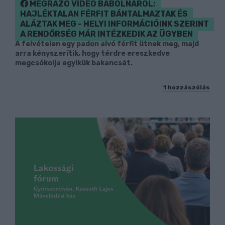
MEGRÁZÓ VIDEÓ BÁBOLNÁRÓL:
HAJLÉKTALAN FÉRFIT BÁNTALMAZTAK ÉS
ALÁZTAK MEG - HELYI INFORMÁCIÓINK SZERINT
A RENDŐRSÉG MÁR INTÉZKEDIK AZ ÜGYBEN
A felvételen egy padon alvó férfit ütnek meg, majd
arra kényszerítik, hogy térdre ereszkedve
megcsókolja egyikük bakancsát.
1 hozzászólás