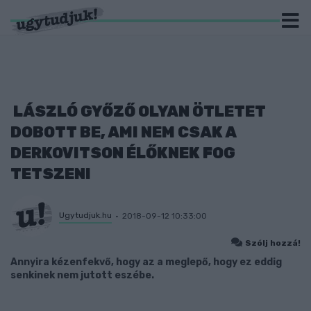
LÁSZLÓ GYŐZŐ OLYAN ÖTLETET
DOBOTT BE, AMI NEM CSAK A
DERKOVITSON ÉLŐKNEK FOG
TETSZENI
Ugytudjuk.hu
2018-09-12 10:33:00
Szólj hozzá!
Annyira kézenfekvő, hogy az a meglepő, hogy ez eddig
senkinek nem jutott eszébe.