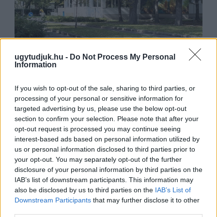
ugytudjuk.hu -
Do Not Process My Personal
Information
ÁTADJÁK A MEGÚJULT ERZSÉBET LIGETI
If you wish to opt-out of the sale, sharing to third parties, or
KRESZ-PARKOT GYŐRBEN – CSALÁDI
processing of your personal or sensitive information for
PROGRAMOKKAL ÜNNEPLIK A FELÚJÍTÁST
targeted advertising by us, please use the below opt-out
Ügyességi versenyek, KRESZ-kvíz, ingyenes
section to confirm your selection. Please note that after your
kerékpár- és e-rollerjelölés is várja a családokat
augusztus 8-án.
opt-out request is processed you may continue seeing
interest-based ads based on personal information utilized by
us or personal information disclosed to third parties prior to
Szólj hozzá!
your opt-out. You may separately opt-out of the further
disclosure of your personal information by third parties on the
IAB’s list of downstream participants. This information may
also be disclosed by us to third parties on the
IAB’s List of
Downstream Participants
that may further disclose it to other
third parties.