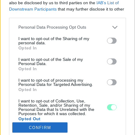
also be disclosed by us to third parties on the
IAB’s List of
2021. március. 12. 10:30
Downstream Participants
that may further disclose it to other
Az Aurora zenekar Pro Urbe-díjat kapott, sajtótdíjjal pedig az
third parties.
RTL Klub munkatársát is díjazták.
Please note that this website/app uses one or more Google
"A PARIZERT SOKAN SZERETHETIK, ETTŐL
Personal Data Processing Opt Outs
services and may gather and store information including but
MÉGSEM LESZ TÖBB SZAVAZÓJA JAKAB
not limited to your visit or usage behaviour. You may click to
I want to opt-out of the Sharing of my
PÉTER VAGY SZABÓ TÍMEA PÁRTJÁNAK"
personal data.
grant or deny consent to Google and its third-party tags to
Opted In
2021. március. 11. 07:52
use your data for below specified purposes in below Google
Mekkora jelentősége van és miért nincs egy-egy lájkverseny
consent section.
I want to opt-out of the Sale of my
megnyerésének? Összeolvadnak-e az ellenzéki pártok és miért
Personal Data.
tették lehetetlenné maguk számára a kiugrást? Vajon meddig
Opted In
és főleg miért vitázik Fekete-Győr András és Jakab Péter arról,
kinek hány apja lehet. Elemzünk!
I want to opt-out of processing my
Personal Data for Targeted Advertising.
NEM SZAVAZZA MEG AZ ELLENZÉK A
Opted In
FELHATALMAZÁSI TÖRVÉNYT
I want to opt-out of Collection, Use,
2021. február. 16. 18:40
Retention, Sale, and/or Sharing of my
Hol van már a novemberi teljes konszenzus...
Personal Data that Is Unrelated with the
Purposes for which it was collected.
MÁR MOST VÁLSÁGKORMÁNYZÁS ZAJLIK!
Opted Out
2020. szeptember. 21. 11:47
CONFIRM
Megdönti-e a járvány a Fidesz tíz éve tartó uralmát, eljött-e az
Google consents