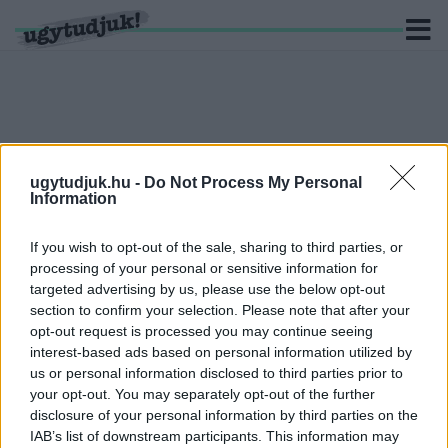
KERESÉS
ugytudjuk.hu -
Do Not Process My Personal
Information
15 hír találató a(z) "Kovács János" cimkével ellátva.
If you wish to opt-out of the sale, sharing to third parties, or
EGY ELSZABADULT HAJÓÁGYÚ OKOZHAT
FEJFÁJÁST ORBÁNNAK A VÁLASZTÁS ELŐTT
processing of your personal or sensitive information for
targeted advertising by us, please use the below opt-out
2021. július. 08. 06:50
section to confirm your selection. Please note that after your
Súlyos, évekkel ezelőttre visszavezethető személyes konfliktus
opt-out request is processed you may continue seeing
terheli a kormányzati működést, ami – ha a miniszterelnök nem
interest-based ads based on personal information utilized by
elég óvatos – még a választási eredményre is kihathat. Az
us or personal information disclosed to third parties prior to
Ugytudjuknak nyilatkozó elemző szerint Matolcsy György kvázi-
your opt-out. You may separately opt-out of the further
autonóm szereplőből egyre inkább elszabadult hajóágyúvá válik.
disclosure of your personal information by third parties on the
A LEKÖSZÖNŐ GYŐRI KÓRHÁZIGAZGATÓ ÉS A
IAB’s list of downstream participants. This information may
PÜSPÖK IS DÍSZPOLGÁR LETT GYŐRBEN