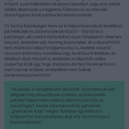
e húzni" a pártnélkülieket és bizonytalanokat, vagy erre sokkal
inkább alkalmasak a megjelenő, Fideszen és az ellenzéki
összefogáson kívüli politikai kezdeményezések.
Itt fontos különbséget tenni az értékpreferenciával rendelkező
pártnélküliek és a bizonytalanok között - folytatta a
politológus, aki szerint előfordulhat olyan társadalom-lélektani
helyzet, amelyben sok, ma még bizonytalan, de a részvételtől
nem elzárkózó választó hajlamos lesz a „kisebbik rosszra”
szavazni a kormány maradása vagy leváltása érdekében, és
előállhat olyan helyzet is, amelyben a választók széles
csoportjai érzik úgy, hogy önazonos döntést kívánnak hozni,
mert vannak értékek, amelyekben nem tudnak
kompromisszumot kötni.
"Ha például a válsághelyzet elhúzódik, a kormánnyal való
elégedettség drasztikusan csökken, az különösebb
politikai teljesítmény nélkül is előnyhöz juttatja az
összefogást, hiszen a kormányváltás igényének
„gravitációs ereje” megnő. Azonban egy kiélezett,
kifejezetten durva kampány akár el is tántoríthatja a
bizonytalanokat."