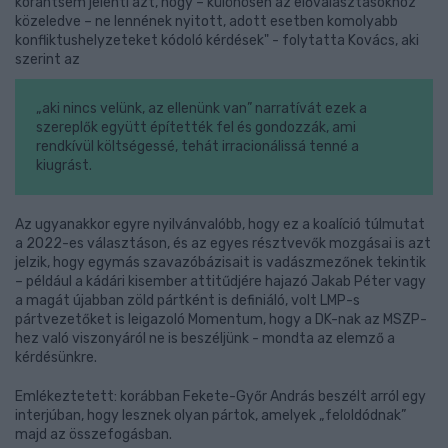
korántsem jelenti azt, hogy – különösen az előválasztásokhoz
közeledve – ne lennének nyitott, adott esetben komolyabb
konfliktushelyzeteket kódoló kérdések" - folytatta Kovács, aki
szerint az
„aki nincs velünk, az ellenünk van” narratívát ezek a
szereplők együtt építették fel és gondozzák, ami
rendkívül költségessé, tehát irracionálissá tenné a
kiugrást.
Az ugyanakkor egyre nyilvánvalóbb, hogy ez a koalíció túlmutat
a 2022-es választáson, és az egyes résztvevők mozgásai is azt
jelzik, hogy egymás szavazóbázisait is vadászmezőnek tekintik
– például a kádári kisember attitűdjére hajazó Jakab Péter vagy
a magát újabban zöld pártként is definiáló, volt LMP-s
pártvezetőket is leigazoló Momentum, hogy a DK-nak az MSZP-
hez való viszonyáról ne is beszéljünk - mondta az elemző a
kérdésünkre.
Emlékeztetett: korábban Fekete-Győr András beszélt arról egy
interjúban, hogy lesznek olyan pártok, amelyek „feloldódnak”
majd az összefogásban.