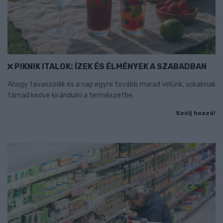
PIKNIK ITALOK: ÍZEK ÉS ÉLMÉNYEK A SZABADBAN
Ahogy tavaszodik és a nap egyre tovább marad velünk, sokaknak
támad kedve kirándulni a természetbe.
Szólj hozzá!