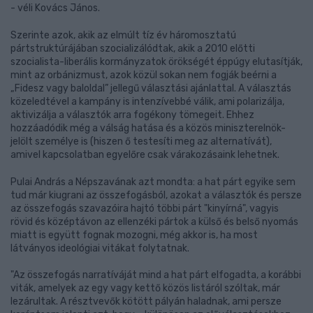
- véli Kovács János.
Szerinte azok, akik az elmúlt tíz év háromosztatú
pártstruktúrájában szocializálódtak, akik a 2010 előtti
szocialista-liberális kormányzatok örökségét éppúgy elutasítják,
mint az orbánizmust, azok közül sokan nem fogják beérni a
„Fidesz vagy baloldal” jellegű választási ajánlattal. A választás
közeledtével a kampány is intenzívebbé válik, ami polarizálja,
aktivizálja a választók arra fogékony tömegeit. Ehhez
hozzáadódik még a válság hatása és a közös miniszterelnök-
jelölt személye is (hiszen ő testesíti meg az alternatívát),
amivel kapcsolatban egyelőre csak várakozásaink lehetnek.
Pulai András a Népszavának azt mondta: a hat párt egyike sem
tud már kiugrani az összefogásból, azokat a választók és persze
az összefogás szavazóira hajtó többi párt "kinyírná", vagyis
rövid és középtávon az ellenzéki pártok a külső és belső nyomás
miatt is együtt fognak mozogni, még akkor is, ha most
látványos ideológiai vitákat folytatnak.
"Az összefogás narratíváját mind a hat párt elfogadta, a korábbi
viták, amelyek az egy vagy kettő közös listáról szóltak, már
lezárultak. A résztvevők kötött pályán haladnak, ami persze