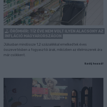
ÖRÖMHÍR: TÍZ ÉVE NEM VOLT ILYEN ALACSONY AZ
INFLÁCIÓ MAGYARORSZÁGON
Júliusban mindössze 1,2 százalékkal emelkedtek éves
összevetésben a fogyasztói árak, miközben az élelmiszerek ára
már csökkent.
Szólj hozzá!