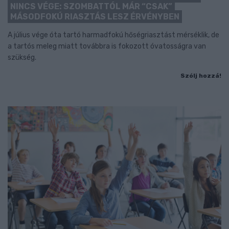
NINCS VÉGE: SZOMBATTÓL MÁR “CSAK”
MÁSODFOKÚ RIASZTÁS LESZ ÉRVÉNYBEN
A július vége óta tartó harmadfokú hőségriasztást mérséklik, de
a tartós meleg miatt továbbra is fokozott óvatosságra van
szükség.
Szólj hozzá!