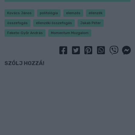
Kovács János
politológia
elemzés
ellenzék
összefogás
ellenzéki összefogás
Jakab Péter
Fekete-Győr András
Momentum Mozgalom
SZÓLJ HOZZÁ!