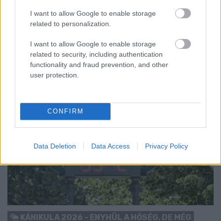
MEGHIBÁSODOTT TRANSZFORMÁTORT
I want to allow Google to enable storage
Megkezdték az elhalasztott egészségügyi ellátásokat.
related to personalization.
Szólj hozzá!
I want to allow Google to enable storage
related to security, including authentication
functionality and fraud prevention, and other
user protection.
CONFIRM
Data Deletion
Data Access
Privacy Policy
KÁNIKULA 2026 - ENYHÜL A HŐSÉG, DE MÉG