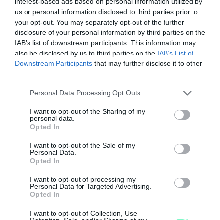
interest-based ads based on personal information utilized by
us or personal information disclosed to third parties prior to
your opt-out. You may separately opt-out of the further
disclosure of your personal information by third parties on the
IAB’s list of downstream participants. This information may
also be disclosed by us to third parties on the
IAB’s List of
Downstream Participants
that may further disclose it to other
third parties.
Please note that this website/app uses one or more Google
Personal Data Processing Opt Outs
services and may gather and store information including but
not limited to your visit or usage behaviour. You may click to
I want to opt-out of the Sharing of my
personal data.
grant or deny consent to Google and its third-party tags to
Opted In
use your data for below specified purposes in below Google
consent section.
I want to opt-out of the Sale of my
Personal Data.
IGAZI RITKASÁG: KILENC NAPPAL KORÁBBAN
Opted In
NYITJÁK MEG A FELÚJÍTÁS ALATT ÁLLÓ HECSEI ÚTI
FELÜLJÁRÓT
I want to opt-out of processing my
Personal Data for Targeted Advertising.
Hétfőn hajnali négy órától ismét minden közlekedő használhatja
Opted In
az átkelőt, az autóbuszok is visszatérnek eredeti útvonalukra.
I want to opt-out of Collection, Use,
Retention, Sale, and/or Sharing of my