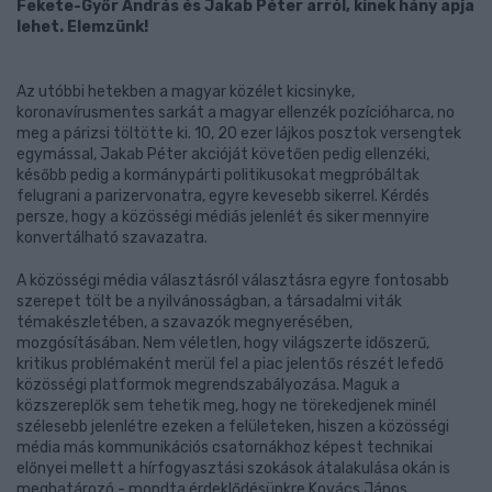
Fekete-Győr András és Jakab Péter arról, kinek hány apja
lehet. Elemzünk!
Az utóbbi hetekben a magyar közélet kicsinyke,
koronavírusmentes sarkát a magyar ellenzék pozícióharca, no
meg a párizsi töltötte ki. 10, 20 ezer lájkos posztok versengtek
egymással, Jakab Péter akcióját követően pedig ellenzéki,
később pedig a kormánypárti politikusokat megpróbáltak
felugrani a parizervonatra, egyre kevesebb sikerrel. Kérdés
persze, hogy a közösségi médiás jelenlét és siker mennyire
konvertálható szavazatra.
A közösségi média választásról választásra egyre fontosabb
szerepet tölt be a nyilvánosságban, a társadalmi viták
témakészletében, a szavazók megnyerésében,
mozgósításában. Nem véletlen, hogy világszerte időszerű,
kritikus problémaként merül fel a piac jelentős részét lefedő
közösségi platformok megrendszabályozása. Maguk a
közszereplők sem tehetik meg, hogy ne törekedjenek minél
szélesebb jelenlétre ezeken a felületeken, hiszen a közösségi
média más kommunikációs csatornákhoz képest technikai
előnyei mellett a hírfogyasztási szokások átalakulása okán is
meghatározó - mondta érdeklődésünkre Kovács János