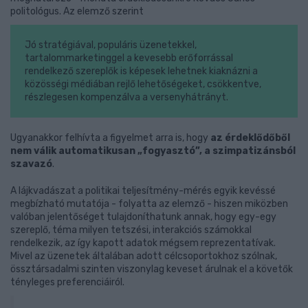
politológus. Az elemző szerint
Jó stratégiával, populáris üzenetekkel,
tartalommarketinggel a kevesebb erőforrással
rendelkező szereplők is képesek lehetnek kiaknázni a
közösségi médiában rejlő lehetőségeket, csökkentve,
részlegesen kompenzálva a versenyhátrányt.
Ugyanakkor felhívta a figyelmet arra is, hogy
az érdeklődőből
nem válik automatikusan „fogyasztó”, a szimpatizánsból
szavazó
.
A lájkvadászat a politikai teljesítmény-mérés egyik kevéssé
megbízható mutatója - folyatta az elemző - hiszen miközben
valóban jelentőséget tulajdoníthatunk annak, hogy egy-egy
szereplő, téma milyen tetszési, interakciós számokkal
rendelkezik, az így kapott adatok mégsem reprezentatívak.
Mivel az üzenetek általában adott célcsoportokhoz szólnak,
össztársadalmi szinten viszonylag keveset árulnak el a követők
tényleges preferenciáiról.