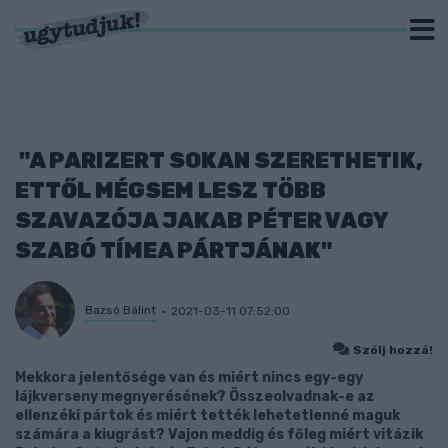
"A PARIZERT SOKAN SZERETHETIK,
ETTŐL MÉGSEM LESZ TÖBB
SZAVAZÓJA JAKAB PÉTER VAGY
SZABÓ TÍMEA PÁRTJÁNAK"
Bazsó Bálint
2021-03-11 07:52:00
Szólj hozzá!
Mekkora jelentősége van és miért nincs egy-egy
lájkverseny megnyerésének? Összeolvadnak-e az
ellenzéki pártok és miért tették lehetetlenné maguk
számára a kiugrást? Vajon meddig és főleg miért vitázik