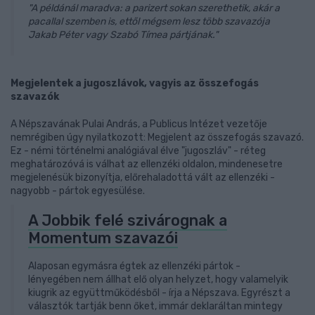
"A példánál maradva: a parizert sokan szerethetik, akár a
pacallal szemben is, ettől mégsem lesz több szavazója
Jakab Péter vagy Szabó Tímea pártjának."
Megjelentek a jugoszlávok, vagyis az összefogás
szavazók
A Népszavának Pulai András, a Publicus Intézet vezetője
nemrégiben úgy nyilatkozott: Megjelent az összefogás szavazó.
Ez - némi történelmi analógiával élve "jugoszláv" - réteg
meghatározóvá is válhat az ellenzéki oldalon, mindenesetre
megjelenésük bizonyítja, előrehaladottá vált az ellenzéki -
nagyobb - pártok egyesülése.
A Jobbik felé szivárognak a
Momentum szavazói
Alaposan egymásra égtek az ellenzéki pártok -
lényegében nem állhat elő olyan helyzet, hogy valamelyik
kiugrik az együttműködésből - írja a Népszava. Egyrészt a
választók tartják benn őket, immár deklaráltan mintegy