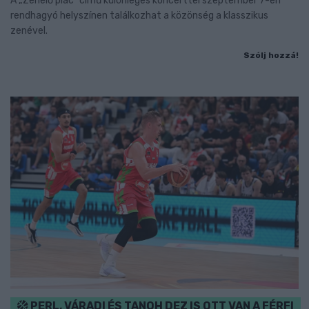
A „Zenélő piac” című különleges koncerttel szeptember 7-én
rendhagyó helyszínen találkozhat a közönség a klasszikus
zenével.
Szólj hozzá!
PERL, VÁRADI ÉS TANOH DEZ IS OTT VAN A FÉRFI