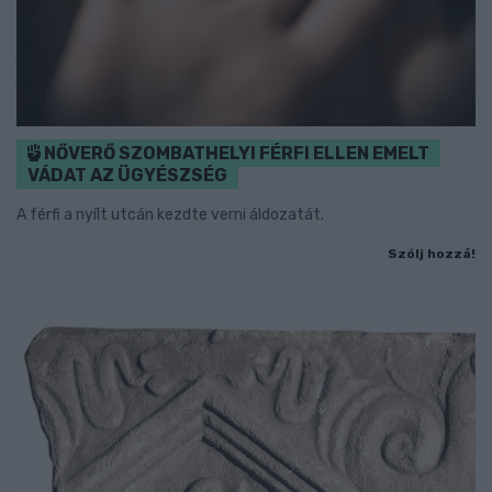
NŐVERŐ SZOMBATHELYI FÉRFI ELLEN EMELT
VÁDAT AZ ÜGYÉSZSÉG
A férfi a nyílt utcán kezdte verni áldozatát.
Szólj hozzá!