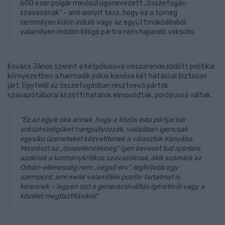
600 ezer polgár minősül úgynevezett „összefogás-
szavazónak" - ami annyit tesz, hogy ez a tömeg
semmilyen külön induló vagy az együttműködésből
valamilyen módon kilógó pártra nem hajlandó voksolni.
Kovács János szerint a kétpólusúvá visszarendeződött politikai
környezetben a harmadik pólus kiesése két hatással biztosan
járt: Egyfelől az összefogásban résztvevő pártok
szavazótáborai közötti határok elmosódtak, porózussá váltak.
"Ez az egyik oka annak, hogy a közös lista pártjai bár
sokszínűségüket hangsúlyozzák, valójában igencsak
egysíkú üzeneteket közvetítenek a választók irányába.
Másrészt az „összellenzékiség” igen keveset tud ajánlani
azoknak a kormánykritikus szavazóknak, akik számára az
Orbán-ellenesség nem „végső érv”, legfeljebb egy
szempont, ami mellé valamiféle pozitív tartalmat is
keresnek – legyen szó a generációváltás ígéretéről vagy a
közélet megtisztításáról"