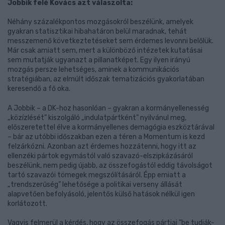
Jobbik felé Kovács azt válaszolta:
Néhány százalékpontos mozgásokról beszélünk, amelyek
gyakran statisztikai hibahatáron belül maradnak, tehát
messzemenő következtetéseket sem érdemes levonni belőlük.
Már csak amiatt sem, mert a különböző intézetek kutatásai
sem mutatják ugyanazt a pillanatképet. Egy ilyen irányú
mozgás persze lehetséges, aminek a kommunikációs
stratégiában, az elmúlt időszak tematizációs gyakorlatában
keresendő a fő oka.
A Jobbik – a DK-hoz hasonlóan – gyakran a kormányellenesség
„közízlését” kiszolgáló „indulatpártként” nyilvánul meg,
előszeretettel élve a kormányellenes demagógia eszköztárával
– bár az utóbbi időszakban ezen a téren a Momentum is kezd
felzárkózni. Azonban azt érdemes hozzátenni, hogy itt az
ellenzéki pártok egymástól való szavazó-elszipkázásáról
beszélünk, nem pedig újabb, az összefogástól eddig távolságot
tartó szavazói tömegek megszólításáról. Épp emiatt a
„trendszerűség” lehetősége a politikai verseny állását
alapvetően befolyásoló, jelentős külső hatások nélkül igen
korlátozott.
Vagyis felmerül a kérdés, hogy az összefogás pártjai "be tudják-