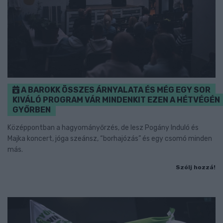
A BAROKK ÖSSZES ÁRNYALATA ÉS MÉG EGY SOR
KIVÁLÓ PROGRAM VÁR MINDENKIT EZEN A HÉTVÉGÉN
GYŐRBEN
Középpontban a hagyományőrzés, de lesz Pogány Induló és
Majka koncert, jóga szeánsz, “borhajózás” és egy csomó minden
más.
Szólj hozzá!