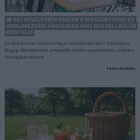
KÉT RÉSZLETBEN ÉRKEZIK A 100 EZER FORINTOS
ISKOLAKEZDÉSI TÁMOGATÁS, AMIT NEM KELL KÜLÖN
IGÉNYELNI
Az első 50 ezer forintot még a tanévkezdés előtt folyósítja a
Magyar Államkincstár, a második részlet novemberben, utalvány
formájában érkezik.
1 hozzászólás