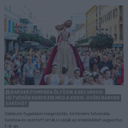
BAROKK POMPÁBA ÖLTÖZIK A BELVÁROS:
HÉTVÉGÉN RENDEZIK MEG A XXXIII. GYŐRI BAROKK
ESKÜVŐT
Jubileumi fogadalom megerősítés, történelmi felvonulás,
tűzshow és vezetett séták is várják az érdeklődőket augusztus
7–8-án.