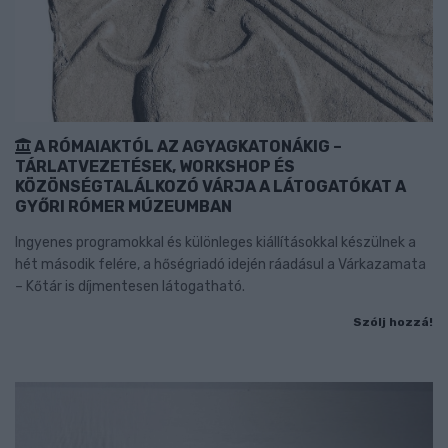
A RÓMAIAKTÓL AZ AGYAGKATONÁKIG –
TÁRLATVEZETÉSEK, WORKSHOP ÉS
KÖZÖNSÉGTALÁLKOZÓ VÁRJA A LÁTOGATÓKAT A
GYŐRI RÓMER MÚZEUMBAN
Ingyenes programokkal és különleges kiállításokkal készülnek a
hét második felére, a hőségriadó idején ráadásul a Várkazamata
– Kőtár is díjmentesen látogatható.
Szólj hozzá!