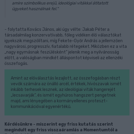
amire szimbolikus erejű, ideológiai vitákkal átitatott
ügyeket használnak fel."
- folytatta Kovács János, aki úgy vélte: Jakab Péter a
társadalmilag konzervatívabb, főleg vidéken élő választókat
igyekszik megszólítani, míg Fekete-Győr András a jellemzően
nagyvárosi, progresszív, fiatalabb rétegeket. Miközben ez a vita
„nagy egymásnak feszülésként” jelenik meg a nyilvánosság
előtt, a valóságban mindkét álláspontot képviseli az ellenzéki
összefogás.
Amint az előválasztás lezajlott, az összefogásban részt
vevők számára az önálló arcél, értékek, hívószavak ismét
inkább terhesek lesznek, az ideológiai viták hangerejét
„lecsavarják”, és ismét egyhúros hangszert pengetnek
majd, ami lényegében a kormányellenes proteszt-
kommunikációval egyenértékű.
Kérdésünkre - miszerint egy friss kutatás szerint
megindult egy friss visszaáramlás a Momentumtól a