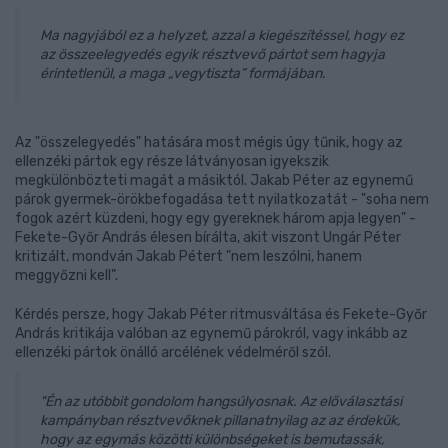
Ma nagyjából ez a helyzet, azzal a kiegészítéssel, hogy ez
az összeelegyedés egyik résztvevő pártot sem hagyja
érintetlenül, a maga „vegytiszta” formájában.
Az "összelegyedés" hatására most mégis úgy tűnik, hogy az
ellenzéki pártok egy része látványosan igyekszik
megkülönbözteti magát a másiktól. Jakab Péter az egynemű
párok gyermek-örökbefogadása tett nyilatkozatát - "soha nem
fogok azért küzdeni, hogy egy gyereknek három apja legyen" -
Fekete-Győr András élesen bírálta, akit viszont Ungár Péter
kritizált, mondván Jakab Pétert "nem leszólni, hanem
meggyőzni kell”.
Kérdés persze, hogy Jakab Péter ritmusváltása és Fekete-Győr
András kritikája valóban az egynemű párokról, vagy inkább az
ellenzéki pártok önálló arcélének védelméről szól.
"Én az utóbbit gondolom hangsúlyosnak. Az előválasztási
kampányban résztvevőknek pillanatnyilag az az érdekük,
hogy az egymás közötti különbségeket is bemutassák,