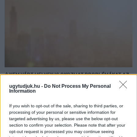
NEM VÁRT HELYEN IS OKOZHAT PROBLÉMÁKAT AZ
EXTRÉM HŐSÉG: A TALAJKÖZELI ÓZON AZ ÚJ
ugytudjuk.hu -
Do Not Process My Personal
VESZÉLYFORRÁS
Information
A forró, napos időjárás kedvez a talajközeli ózon kialakulásának,
amely irritálhatja a légutakat, ronthatja a tüdő működését és
If you wish to opt-out of the sale, sharing to third parties, or
különösen veszélyes lehet a krónikus betegek számára.
processing of your personal or sensitive information for
targeted advertising by us, please use the below opt-out
Szólj hozzá!
section to confirm your selection. Please note that after your
opt-out request is processed you may continue seeing