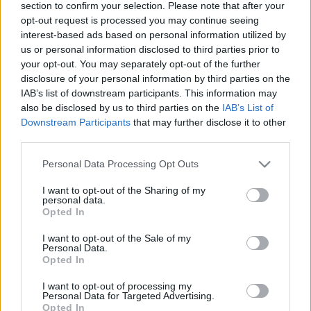
section to confirm your selection. Please note that after your
CSÜTÖRTÖKTŐL PARKOLÁSI DÍJAT SZÁMLÁZ
opt-out request is processed you may continue seeing
KI A PENNY
interest-based ads based on personal information utilized by
2023. március. 16. 19:16
us or personal information disclosed to third parties prior to
Érdemes lesz odafigyelni.
your opt-out. You may separately opt-out of the further
INDUL A FÉLMILLIÁRD FORINTOS
disclosure of your personal information by third parties on the
SZOMBATHELYI ÚTFELÚJÍTÁSI PROGRAM
IAB’s list of downstream participants. This information may
also be disclosed by us to third parties on the
IAB’s List of
2023. március. 16. 16:04
Downstream Participants
that may further disclose it to other
Március végén a vízelvezetők rekonstrukciója előzi meg
third parties.
körforgalmak felújítását.
1400 NÉGYZETMÉTERES MAGÁNKÓRHÁZ ÉPÜL
Please note that this website/app uses one or more Google
Personal Data Processing Opt Outs
SZOMBATHELYEN
services and may gather and store information including but
not limited to your visit or usage behaviour. You may click to
I want to opt-out of the Sharing of my
2022. május. 17. 18:14
personal data.
grant or deny consent to Google and its third-party tags to
A Körmendi úton, a cipőgyár régi épületében kap helyet a
Opted In
use your data for below specified purposes in below Google
létesítmény.
consent section.
I want to opt-out of the Sale of my
VÉGRE MEGKEZDŐDHET A SZOMBATHELYI
Personal Data.
FERENCZY UTCA HIÁNYZÓ SZAKASZÁNAK
Opted In
KIÉPÍTÉSE
I want to opt-out of processing my
2022. március. 08. 14:00
Personal Data for Targeted Advertising.
A Strabag nyerte a tendert.
Opted In