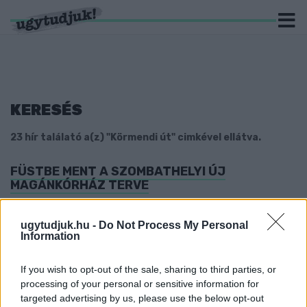
KERESÉS
23 hír találató a(z) "Körmendi út" cimkével ellátva.
FÜSTBE MENT A SZOMBATHELYI ÚJ
MAGÁNKÓRHÁZ TERVE
2023. július. 25. 14:01
A gazdasági helyzet miatt nem vág bele a befektető.
ugytudjuk.hu -
Do Not Process My Personal
Information
NAPOK ALATT VÉGEZHETNEK SZOMBATHELY
KÉT KÖRFORGALMÁNAK A FELÚJÍTÁSÁVAL
If you wish to opt-out of the sale, sharing to third parties, or
2023. Április. 12. 11:41
processing of your personal or sensitive information for
Május 5-ig egészen biztosan új aszfaltot kap a Szent Gellért -
targeted advertising by us, please use the below opt-out
Hunyadi és a Szent Flórián - Körmendi utak kereszteződése.