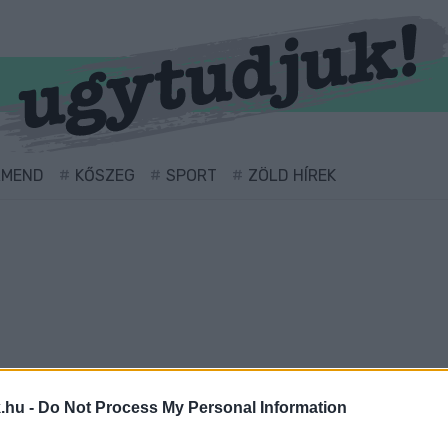
RMEND
KŐSZEG
SPORT
ZÖLD HÍREK
.hu -
Do Not Process My Personal Information
 cimkével ellátva.