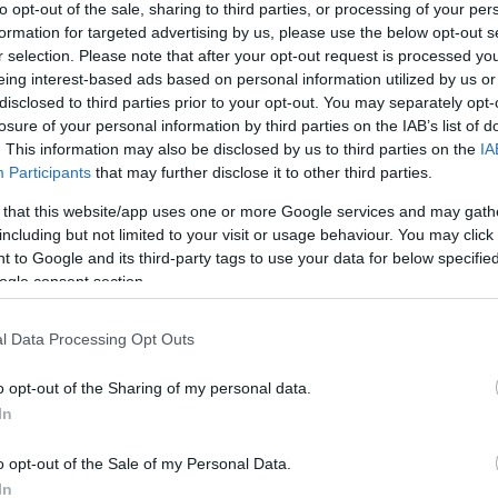
to opt-out of the sale, sharing to third parties, or processing of your per
TAXIZNI, PINCÉRKEDNI, TAKARÍTANI"
formation for targeted advertising by us, please use the below opt-out s
r selection. Please note that after your opt-out request is processed y
eing interest-based ads based on personal information utilized by us or
disclosed to third parties prior to your opt-out. You may separately opt-
.
losure of your personal information by third parties on the IAB’s list of
. This information may also be disclosed by us to third parties on the
IA
 FEKVŐTÁMASZ ÉS A SÍKFUTÁS!
Participants
that may further disclose it to other third parties.
 that this website/app uses one or more Google services and may gath
including but not limited to your visit or usage behaviour. You may click 
 to Google and its third-party tags to use your data for below specifi
ogle consent section.
LHAT AZ ISKOLARENDŐR
l Data Processing Opt Outs
tárt.
o opt-out of the Sharing of my personal data.
In
I KELLETT ÜRÍTENI AZ ÁGYAKAT
o opt-out of the Sale of my Personal Data.
In