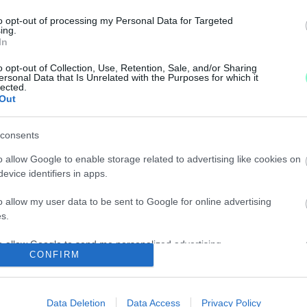
zi felelőssé.
to opt-out of processing my Personal Data for Targeted
ing.
NYI SZABAD ÁGY BIZTOSÍTÁSA VOLT A FELADAT
In
o opt-out of Collection, Use, Retention, Sale, and/or Sharing
ersonal Data that Is Unrelated with the Purposes for which it
lected.
 saját rendeletét?
Out
ZÓLÓ RENDELETET ORBÁN VIKTOR INSTAGRAMJÁN
consents
o allow Google to enable storage related to advertising like cookies on
evice identifiers in apps.
o allow my user data to be sent to Google for online advertising
KCIÓTERVE
s.
to allow Google to send me personalized advertising.
es ígérettel.
CONFIRM
o allow Google to enable storage related to analytics like cookies on
ESZÉLYHELYZETI INTÉZKEDÉSEKET
evice identifiers in apps.
Data Deletion
Data Access
Privacy Policy