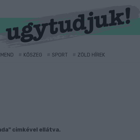
RMEND
KŐSZEG
SPORT
ZÖLD HÍREK
da" cimkével ellátva.