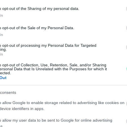
azt a pénzt.
o opt-out of the Sharing of my personal data.
In
NDBEN VOLT, HOGY PROPAGANDÁT KÜLDÖTT A KOR
o opt-out of the Sale of my Personal Data.
In
to opt-out of processing my Personal Data for Targeted
lé önfényezést a kormány részéről.
ing.
In
TA!" – REAGÁLTAK AZ RTL HÍRADÓ MŰSORVEZETŐ
o opt-out of Collection, Use, Retention, Sale, and/or Sharing
ersonal Data that Is Unrelated with the Purposes for which it
lected.
Out
ldalnak.
consents
 MEGY? NEM, HÁTRA!
o allow Google to enable storage related to advertising like cookies on
evice identifiers in apps.
ampányszlogenjét a szombathelyi színház volt igazgat
o allow my user data to be sent to Google for online advertising
s.