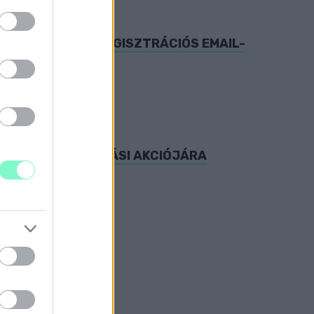
MÁNY AZ OLTÁSREGISZTRÁCIÓS EMAIL-
I A TV2 VÁLASZTÁSI AKCIÓJÁRA
ója.