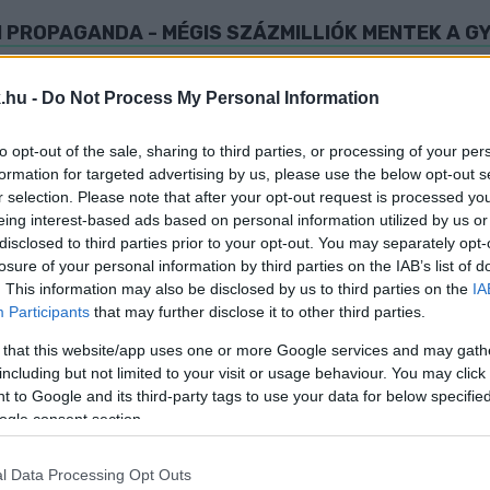
M PROPAGANDA - MÉGIS SZÁZMILLIÓK MENTEK A 
.hu -
Do Not Process My Personal Information
to opt-out of the sale, sharing to third parties, or processing of your per
vállalatáról van szó.
formation for targeted advertising by us, please use the below opt-out s
r selection. Please note that after your opt-out request is processed y
RA - ENNYIBŐL SZÓRTA TELE A MÉDIÁT A KORMÁN
eing interest-based ads based on personal information utilized by us or
disclosed to third parties prior to your opt-out. You may separately opt-
losure of your personal information by third parties on the IAB’s list of
. This information may also be disclosed by us to third parties on the
IA
Participants
that may further disclose it to other third parties.
es hadrendbe állította a komplett médiabirodalmát.
 that this website/app uses one or more Google services and may gath
including but not limited to your visit or usage behaviour. You may click 
DSÁGVESZTÉS IS JÁRHAT A TISZA ADÓS HAZUGSÁ
 to Google and its third-party tags to use your data for below specifi
ogle consent section.
l Data Processing Opt Outs