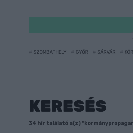
SZOMBATHELY
GYŐR
SÁRVÁR
KÖ
KERESÉS
34 hír találató a(z) "kormánypropagan