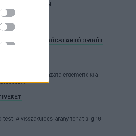
NYRA A FACEBOOKON
 ELVESZTÉSÉBEN CSÚCSTARTÓ ORIGÓT
38 pályázó 41 pályázata érdemelte ki a
sításában.
" ÍVEKET
tést. A visszaküldési arány tehát alig 18