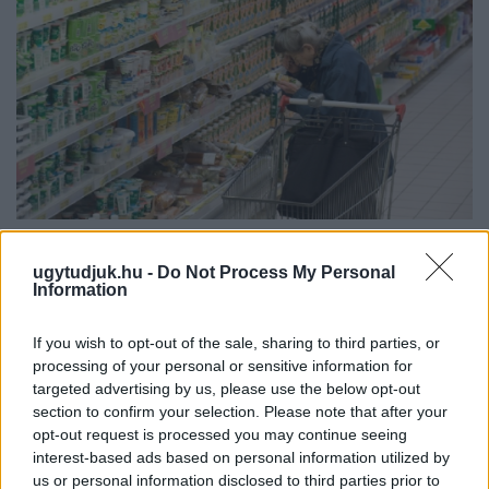
ÖRÖMHÍR: TÍZ ÉVE NEM VOLT ILYEN ALACSONY AZ
INFLÁCIÓ MAGYARORSZÁGON
ugytudjuk.hu -
Do Not Process My Personal
Information
Júliusban mindössze 1,2 százalékkal emelkedtek éves
összevetésben a fogyasztói árak, miközben az élelmiszerek ára
If you wish to opt-out of the sale, sharing to third parties, or
már csökkent.
processing of your personal or sensitive information for
targeted advertising by us, please use the below opt-out
Szólj hozzá!
section to confirm your selection. Please note that after your
opt-out request is processed you may continue seeing
interest-based ads based on personal information utilized by
us or personal information disclosed to third parties prior to