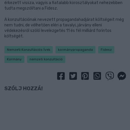
érkezett vissza, vagyis a fiatalabb korosztályokat nehezebben
tudta megszólítani a Fidesz.
A konzultációnak nevezett propagandahadjárat költségeit még
nem tudni, de vélhetően eléri a tavalyi, járvány elleni
védekezésről szóló levelezgetés 11 és fél milliárd forintos
költségét.
Nemzeti Konzultációs Ívek
kormánypropaganda
Fidesz
Kormány
nemzeti konzultáció
SZÓLJ HOZZÁ!