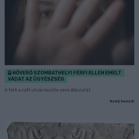
NŐVERŐ SZOMBATHELYI FÉRFI ELLEN EMELT
VÁDAT AZ ÜGYÉSZSÉG
A férfi a nyílt utcán kezdte verni áldozatát.
Szólj hozzá!