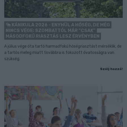
KÁNIKULA 2026 - ENYHÜL A HŐSÉG, DE MÉG
NINCS VÉGE: SZOMBATTÓL MÁR “CSAK”
MÁSODFOKÚ RIASZTÁS LESZ ÉRVÉNYBEN
A július vége óta tartó harmadfokú hőségriasztást mérséklik, de
a tartós meleg miatt továbbra is fokozott óvatosságra van
szükség.
Szólj hozzá!