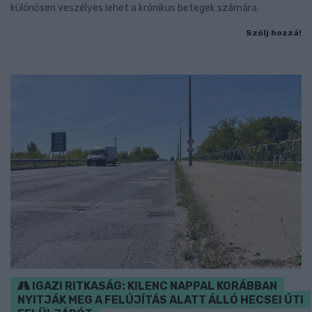
különösen veszélyes lehet a krónikus betegek számára.
Szólj hozzá!
IGAZI RITKASÁG: KILENC NAPPAL KORÁBBAN
NYITJÁK MEG A FELÚJÍTÁS ALATT ÁLLÓ HECSEI ÚTI