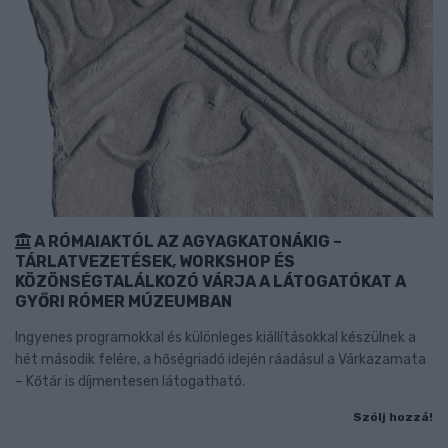
A RÓMAIAKTÓL AZ AGYAGKATONÁKIG –
TÁRLATVEZETÉSEK, WORKSHOP ÉS
KÖZÖNSÉGTALÁLKOZÓ VÁRJA A LÁTOGATÓKAT A
GYŐRI RÓMER MÚZEUMBAN
Ingyenes programokkal és különleges kiállításokkal készülnek a
hét második felére, a hőségriadó idején ráadásul a Várkazamata
– Kőtár is díjmentesen látogatható.
Szólj hozzá!