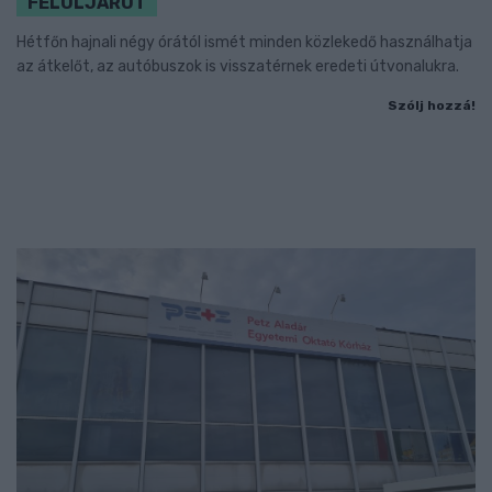
FELÜLJÁRÓT
Hétfőn hajnali négy órától ismét minden közlekedő használhatja
az átkelőt, az autóbuszok is visszatérnek eredeti útvonalukra.
Szólj hozzá!