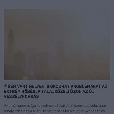
NEM VÁRT HELYEN IS OKOZHAT PROBLÉMÁKAT AZ
EXTRÉM HŐSÉG: A TALAJKÖZELI ÓZON AZ ÚJ
VESZÉLYFORRÁS
A forró, napos időjárás kedvez a talajközeli ózon kialakulásának,
amely irritálhatja a légutakat, ronthatja a tüdő működését és