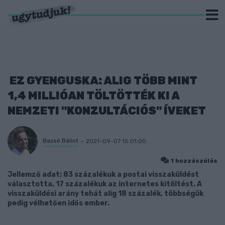
EZ GYENGUSKA: ALIG TÖBB MINT
1,4 MILLIÓAN TÖLTÖTTÉK KI A
NEMZETI "KONZULTÁCIÓS" ÍVEKET
Bazsó Bálint
2021-09-07 15:01:00
1 hozzászólás
Jellemző adat: 83 százalékuk a postai visszaküldést
választotta, 17 százalékuk az internetes kitöltést. A
visszaküldési arány tehát alig 18 százalék, többségük
pedig vélhetően idős ember.