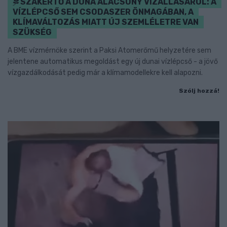
SZAKÉRTŐ A DUNA ALACSONY VÍZÁLLÁSÁRÓL: A
VÍZLÉPCSŐ SEM CSODASZER ÖNMAGÁBAN, A
KLÍMAVÁLTOZÁS MIATT ÚJ SZEMLÉLETRE VAN
SZÜKSÉG
A BME vízmérnöke szerint a Paksi Atomerőmű helyzetére sem
jelentene automatikus megoldást egy új dunai vízlépcső - a jövő
vízgazdálkodását pedig már a klímamodellekre kell alapozni.
Szólj hozzá!