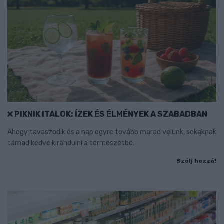
PIKNIK ITALOK: ÍZEK ÉS ÉLMÉNYEK A SZABADBAN
Ahogy tavaszodik és a nap egyre tovább marad velünk, sokaknak
támad kedve kirándulni a természetbe.
Szólj hozzá!