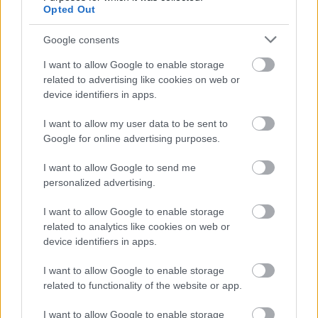
Opted Out
Google consents
I want to allow Google to enable storage
related to advertising like cookies on web or
device identifiers in apps.
I want to allow my user data to be sent to
Google for online advertising purposes.
I want to allow Google to send me
personalized advertising.
I want to allow Google to enable storage
related to analytics like cookies on web or
device identifiers in apps.
ENERGIATAKARÉKOSSÁG: KORÁBBAN KEZDŐDIK
A GYŐRI AUDI ETO KC PÉNTEKI FELKÉSZÜLÉSI
I want to allow Google to enable storage
MÉRKŐZÉSE
related to functionality of the website or app.
Az energiaellátás tehermentesítése érdekében másfél órával
I want to allow Google to enable storage
előrébb hozták a Brest Bretagne Handball elleni találkozó