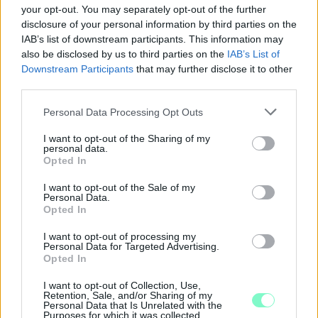
your opt-out. You may separately opt-out of the further
disclosure of your personal information by third parties on the
IAB’s list of downstream participants. This information may
also be disclosed by us to third parties on the
IAB’s List of
Downstream Participants
that may further disclose it to other
third parties.
Please note that this website/app uses one or more Google
Personal Data Processing Opt Outs
services and may gather and store information including but
not limited to your visit or usage behaviour. You may click to
I want to opt-out of the Sharing of my
personal data.
grant or deny consent to Google and its third-party tags to
Opted In
use your data for below specified purposes in below Google
consent section.
I want to opt-out of the Sale of my
A BAROKK ÖSSZES ÁRNYALATA ÉS MÉG EGY SOR
Personal Data.
KIVÁLÓ PROGRAM VÁR MINDENKIT EZEN A HÉTVÉGÉN
Opted In
GYŐRBEN
I want to opt-out of processing my
Personal Data for Targeted Advertising.
Középpontban a hagyományőrzés, de lesz Pogány Induló és
Opted In
Majka koncert, jóga szeánsz, “borhajózás” és egy csomó minden
más.
I want to opt-out of Collection, Use,
Retention, Sale, and/or Sharing of my
Personal Data that Is Unrelated with the
Szólj hozzá!
Purposes for which it was collected.