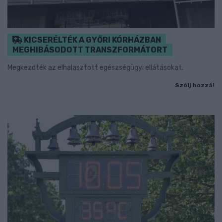
KICSERÉLTÉK A GYŐRI KÓRHÁZBAN
MEGHIBÁSODOTT TRANSZFORMÁTORT
Megkezdték az elhalasztott egészségügyi ellátásokat.
Szólj hozzá!