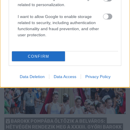
related to personalization.
kezdését.
1 hozzászólás
I want to allow Google to enable storage
related to security, including authentication
functionality and fraud prevention, and other
user protection.
CONFIRM
Data Deletion
Data Access
Privacy Policy
BAROKK POMPÁBA ÖLTÖZIK A BELVÁROS:
HÉTVÉGÉN RENDEZIK MEG A XXXIII. GYŐRI BAROKK