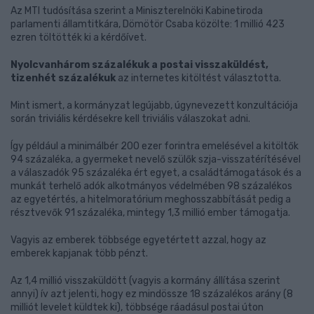
Az MTI tudósítása szerint a Miniszterelnöki Kabinetiroda
parlamenti államtitkára, Dömötör Csaba közölte: 1 millió 423
ezren töltötték ki a kérdőívet.
Nyolcvanhárom százalékuk a postai visszaküldést,
tizenhét százalékuk
az internetes kitöltést választotta.
Mint ismert, a kormányzat legújabb, úgynevezett konzultációja
során triviális kérdésekre kell triviális válaszokat adni.
Így például a minimálbér 200 ezer forintra emelésével a kitöltők
94 százaléka, a gyermeket nevelő szülők szja-visszatérítésével
a válaszadók 95 százaléka ért egyet, a családtámogatások és a
munkát terhelő adók alkotmányos védelmében 98 százalékos
az egyetértés, a hitelmoratórium meghosszabbítását pedig a
résztvevők 91 százaléka, mintegy 1,3 millió ember támogatja.
Vagyis az emberek többsége egyetértett azzal, hogy az
emberek kapjanak több pénzt.
Az 1,4 millió visszaküldött (vagyis a kormány állítása szerint
annyi) ív azt jelenti, hogy ez mindössze 18 százalékos arány (8
milliót levelet küldtek ki), többsége ráadásul postai úton