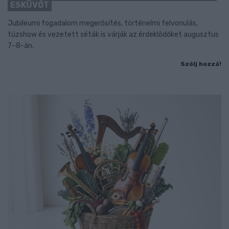
ESKÜVŐT
Jubileumi fogadalom megerősítés, történelmi felvonulás,
tűzshow és vezetett séták is várják az érdeklődőket augusztus
7–8-án.
Szólj hozzá!