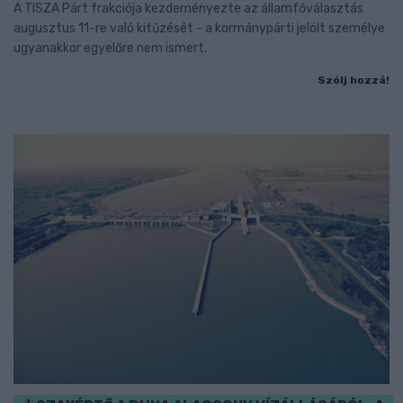
A TISZA Párt frakciója kezdeményezte az államfőválasztás
augusztus 11-re való kitűzését - a kormánypárti jelölt személye
ugyanakkor egyelőre nem ismert.
Szólj hozzá!