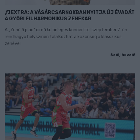
EXTRA: A VÁSÁRCSARNOKBAN NYITJA ÚJ ÉVADÁT
A GYŐRI FILHARMONIKUS ZENEKAR
A „Zenélő piac” című különleges koncerttel szeptember 7-én
rendhagyó helyszínen találkozhat a közönség a klasszikus
zenével.
Szólj hozzá!