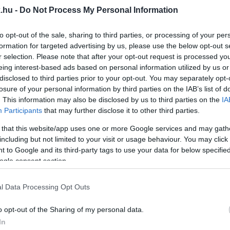
.hu -
Do Not Process My Personal Information
TH ZSOLT FOTÓJA IS KINT VAN ORBÁN VIKTORÉ 
to opt-out of the sale, sharing to third parties, or processing of your per
formation for targeted advertising by us, please use the below opt-out s
k.
r selection. Please note that after your opt-out request is processed y
eing interest-based ads based on personal information utilized by us or
T, AKI A TÖKÉLETES RÉTESRECEPT MIATT KÉSELT
disclosed to third parties prior to your opt-out. You may separately opt-
losure of your personal information by third parties on the IAB’s list of
. This information may also be disclosed by us to third parties on the
IA
Participants
that may further disclose it to other third parties.
sak a nyakához fogta a kést a vádlott, ő pedig elrántott
 that this website/app uses one or more Google services and may gath
EPT MIATT EGY FÉRFI GYŐRBEN
including but not limited to your visit or usage behaviour. You may click 
 to Google and its third-party tags to use your data for below specifi
ogle consent section.
l Data Processing Opt Outs
ÁRA ROBERTO CARLOS
o opt-out of the Sharing of my personal data.
In