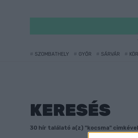
SZOMBATHELY
GYŐR
SÁRVÁR
KÖ
KERESÉS
30 hír találató a(z) "kocsma" cimkével