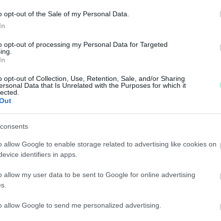
he Bull In The Barne United nevű pub amatőr gárdáját f
o opt-out of the Sale of my Personal Data.
In
CSARNOK ALJÁN LÉVŐ PRESSZÓNAK SZOMBATHEL
to opt-out of processing my Personal Data for Targeted
ing.
In
dszeresen tartson kulturális rendezvényeket.
o opt-out of Collection, Use, Retention, Sale, and/or Sharing
ersonal Data that Is Unrelated with the Purposes for which it
 60 BRIT EGY KIADÓS HÓVIHART KÖVETŐEN
lected.
Out
likat csapnak a hó alatt.
consents
o allow Google to enable storage related to advertising like cookies on
 NOVEMBERBEN EGY NYOLCVANAST
evice identifiers in apps.
o allow my user data to be sent to Google for online advertising
s.
to allow Google to send me personalized advertising.