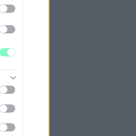
ogja erősíteni.
YEN