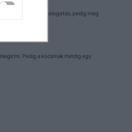
t évig ment a papírtologatás, pedig még
mlegetni. Pedig a kocsmák mindig egy