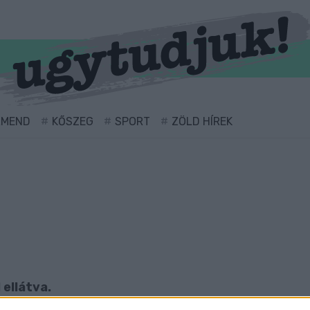
RMEND
KŐSZEG
SPORT
ZÖLD HÍREK
 ellátva.