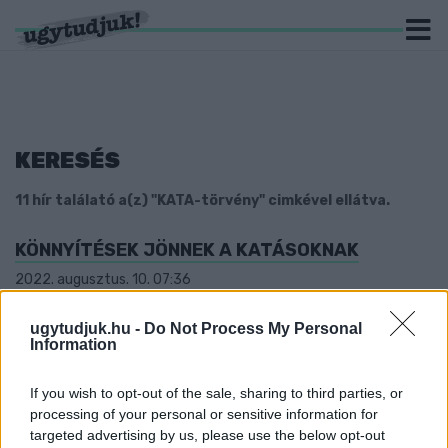
KERESÉS
11 hír találató a(z) "KATA-törvény" cimkével ellátva.
KÖNNYÍTÉSEK JÖNNEK A KATÁSOKNAK
2022. augusztus. 10. 07:36
Az ekho-ra való áttérést próbálja a kormány vonzóvá tenni
számukra.
ugytudjuk.hu -
Do Not Process My Personal
Information
ÚGY MEGIJEDT A NAV 33 TÜNTETŐTŐL, HOGY
ÓRÁKKAL KORÁBBAN BEZÁRTÁK A SZEGEDI
ÜGYFÉLSZOLGÁLATOT
If you wish to opt-out of the sale, sharing to third parties, or
processing of your personal or sensitive information for
2022. július. 20. 17:43
targeted advertising by us, please use the below opt-out
A Kutyapárt és a Momentum akciója volt a flashmob.