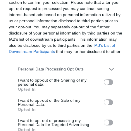
section to confirm your selection. Please note that after your
BORKAI ZSOLT SZEXBOTRÁNYA ÓTA NEM VOLT
opt-out request is processed you may continue seeing
ILYEN PARÁZS HANGULATÚ TÜNTETÉS
interest-based ads based on personal information utilized by
GYŐRBEN
us or personal information disclosed to third parties prior to
2022. július. 20. 14:50
your opt-out. You may separately opt-out of the further
„Most először tényleg félnek tőlünk” - fogalmazott a
disclosure of your personal information by third parties on the
demonstráció egyik szónoka.
IAB’s list of downstream participants. This information may
HIÁBA A TILTAKOZÁS, NOVÁK KATALIN
also be disclosed by us to third parties on the
IAB’s List of
ALÁÍRTA A KATA-TÖRVÉNYT, PEDIG A
Downstream Participants
that may further disclose it to other
KÖNYVELŐK SZERINT DURVA HIBA VAN BENNE
third parties.
2022. július. 19. 08:14
Please note that this website/app uses one or more Google
Personal Data Processing Opt Outs
Hogy mi az? Lentebb kiderül!
services and may gather and store information including but
INGYENES TANÁCSADÁST INDÍT AZ
not limited to your visit or usage behaviour. You may click to
I want to opt-out of the Sharing of my
personal data.
ÖNKORMÁNYZAT A SZOMBATHELYI SZÉKHELYŰ
grant or deny consent to Google and its third-party tags to
Opted In
KATÁS VÁLLALKOZÁSOK SZÁMÁRA
use your data for below specified purposes in below Google
consent section.
2022. július. 16. 12:11
I want to opt-out of the Sale of my
Personal Data.
A városban mintegy 3000 vállalkozást érint az új törvény.
Opted In
LMP: A SZOCIÁLIS MUNKÁSOKNAK SEM
ELFOGADHATÓ AZ ÚJ KATA-SZABÁLYOZÁS
I want to opt-out of processing my
Personal Data for Targeted Advertising.
2022. július. 15. 18:33
Opted In