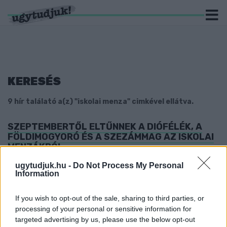
KERESÉS
9 hír találató a(z) "iskolai menza" cimkével ellátva.
SZEPTEMBERTŐL ELTŰNNEK A DIÓFÉLÉK, A
FÖLDIMOGYORÓ ÉS A SZEZÁMMAG AZ ISKOLAI
MENZÁKBÓL
2022. Április. 26. 17:56
ugytudjuk.hu -
Do Not Process My Personal
Zöld utat kapott az AllerGéniusz Egyesület javaslata, miután
Information
egy hétéves kisfiú életét vesztette egy allergiás reakció miatt.
MIÉRT MEHET BE JÁRVÁNY IDEJÉN
If you wish to opt-out of the sale, sharing to third parties, or
VÁRATLANUL, RAJTAÜTÉSSZERŰEN AZ
processing of your personal or sensitive information for
ISKOLÁKBA DÉZSI CSABA ANDRÁS, HA A
targeted advertising by us, please use the below opt-out
SZÜLŐK NEM?