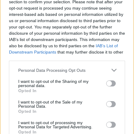
section to confirm your selection. Please note that after your
opt-out request is processed you may continue seeing
2021. február. 17. 16:15
A győri polgármester menzarazziái kapcsán kérdeztünk rá erre
interest-based ads based on personal information utilized by
az önkormányzatnál. A tankerületnél és az iskola vezetésénél
us or personal information disclosed to third parties prior to
arról is érdeklődtünk: a diákok szülei hozzájárultak-e ahhoz, hogy
your opt-out. You may separately opt-out of the further
gyermekeik a politikussal együtt szerepeljenek a
disclosure of your personal information by third parties on the
videófelvételen?
IAB’s list of downstream participants. This information may
LEHET, HOGY A DOLGOZÓK FERTŐZTÉK MEG A
also be disclosed by us to third parties on the
IAB’s List of
SZOMBATHELYI MENZAI ÉTELT?
Downstream Participants
that may further disclose it to other
third parties.
2018. október. 04. 19:39
Egyre inkább úgy tűnik.
Please note that this website/app uses one or more Google
Personal Data Processing Opt Outs
A RENDŐRSÉG IS VIZSGÁLJA A NÉGY
services and may gather and store information including but
SZOMBATHELYI ISKOLÁBAN TÖRTÉNT
not limited to your visit or usage behaviour. You may click to
I want to opt-out of the Sharing of my
personal data.
TÖMEGES MEGBETEGEDÉS KÖRÜLMÉNYEIT
grant or deny consent to Google and its third-party tags to
Opted In
use your data for below specified purposes in below Google
2018. október. 04. 10:22
consent section.
Hoppá. Itt valaki megütheti a bokáját.
I want to opt-out of the Sale of my
Personal Data.
MEGVAN, MI OKOZTA TÖBBSZÁZ
Opted In
SZOMBATHELYI KISGYEREK ÉTELMÉRGEZÉSÉT
I want to opt-out of processing my
2018. október. 03. 16:58
Personal Data for Targeted Advertising.
Kórházba is kerültek.
Opted In