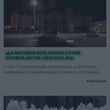
A NAPOKBAN BEFEJEZŐDIK A GYŐRI
DÍSZKIVILÁGÍTÁS LEKAPCSOLÁSA
A város 77 helyszínén zajlik a munkavégzés, a Győr Projekt
kezelésében lévő épületek egy részét is érinti az intézkedés.
Szólj hozzá!