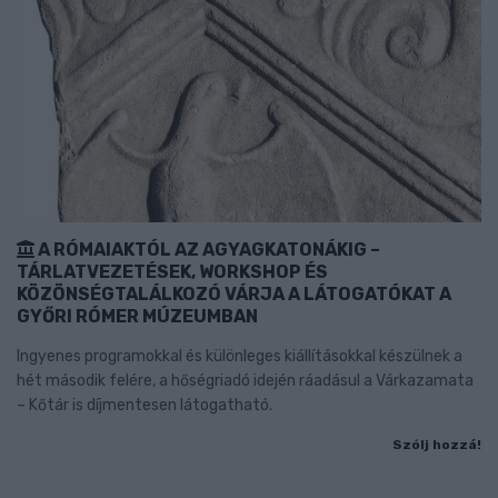
A RÓMAIAKTÓL AZ AGYAGKATONÁKIG –
TÁRLATVEZETÉSEK, WORKSHOP ÉS
KÖZÖNSÉGTALÁLKOZÓ VÁRJA A LÁTOGATÓKAT A
GYŐRI RÓMER MÚZEUMBAN
Ingyenes programokkal és különleges kiállításokkal készülnek a
hét második felére, a hőségriadó idején ráadásul a Várkazamata
– Kőtár is díjmentesen látogatható.
Szólj hozzá!