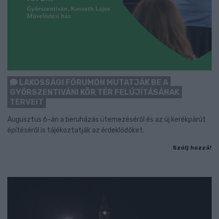
LAKOSSÁGI FÓRUMON MUTATJÁK BE A
GYŐRSZENTIVÁNI KÖR TÉR FELÚJÍTÁSÁNAK
TERVEIT
Augusztus 6-án a beruházás ütemezéséről és az új kerékpárút
építéséről is tájékoztatják az érdeklődőket.
Szólj hozzá!