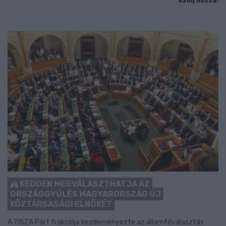
Szólj hozzá!
KEDDEN MEGVÁLASZTHATJA AZ
ORSZÁGGYŰLÉS MAGYARORSZÁG ÚJ
KÖZTÁRSASÁGI ELNÖKÉT
A TISZA Párt frakciója kezdeményezte az államfőválasztás