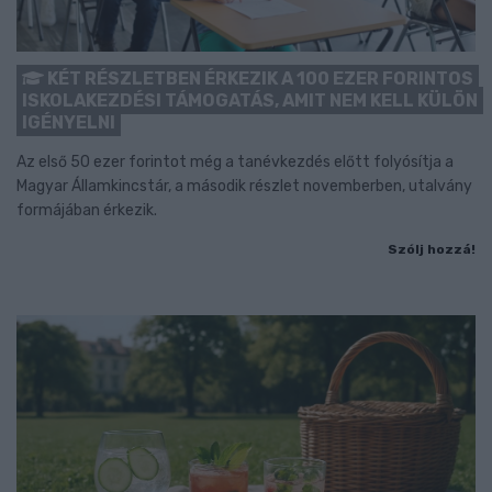
KÉT RÉSZLETBEN ÉRKEZIK A 100 EZER FORINTOS
ISKOLAKEZDÉSI TÁMOGATÁS, AMIT NEM KELL KÜLÖN
IGÉNYELNI
Az első 50 ezer forintot még a tanévkezdés előtt folyósítja a
Magyar Államkincstár, a második részlet novemberben, utalvány
formájában érkezik.
Szólj hozzá!