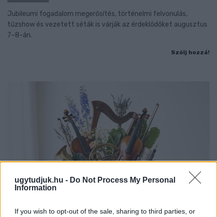
Jubileumi fogadalom megerősítés, történelmi felvonulás,
tűzshow és vezetett séták is várják az érdeklődőket augusztus
7–8-án.
Szólj hozzá!
ugytudjuk.hu -
Do Not Process My Personal
Information
If you wish to opt-out of the sale, sharing to third parties, or