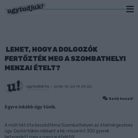
LEHET, HOGY A DOLGOZÓK
FERTŐZTÉK MEG A SZOMBATHELYI
MENZAI ÉTELT?
ugytudjuk.hu
2018-10-04 19:39:00
Szólj hozzá!
Egyre inkább úgy tűnik.
A múlt hét óta beszédtéma Szombathelyen az ételmérgezéses
ügy.
Csütörtökön robbant a hír,
miszerint 300 gyerek
betegedett meg a menzai ételétől.