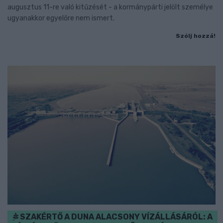
augusztus 11-re való kitűzését - a kormánypárti jelölt személye
ugyanakkor egyelőre nem ismert.
Szólj hozzá!
SZAKÉRTŐ A DUNA ALACSONY VÍZÁLLÁSÁRÓL: A