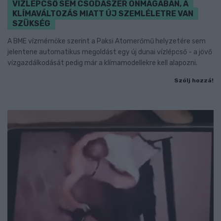
VÍZLÉPCSŐ SEM CSODASZER ÖNMAGÁBAN, A
KLÍMAVÁLTOZÁS MIATT ÚJ SZEMLÉLETRE VAN
SZÜKSÉG
A BME vízmérnöke szerint a Paksi Atomerőmű helyzetére sem
jelentene automatikus megoldást egy új dunai vízlépcső - a jövő
vízgazdálkodását pedig már a klímamodellekre kell alapozni.
Szólj hozzá!