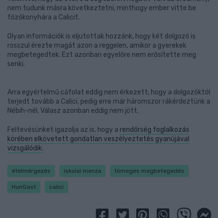
nem tudunk másra következtetni, minthogy ember vitte be
főzőkonyhára a Calicit.
Olyan információk is eljutottak hozzánk, hogy két dolgozó is
rosszul érezte magát azon a reggelen, amikor a gyerekek
megbetegedtek. Ezt azonban egyelőre nem erősítette meg
senki.
Arra egyértelmű cáfolat eddig nem érkezett, hogy a dolgozóktól
terjedt tovább a Calici, pedig erre már háromszor rákérdeztünk a
Nébih-nél. Válasz azonban eddig nem jött.
Feltevésünket igazolja az is, hogy a
rendőrség foglalkozás
körében elkövetett gondatlan veszélyeztetés gyanújával
vizsgálódik.
ételmérgezés
iskolai menza
tömeges megbetegedés
HunGast
calici