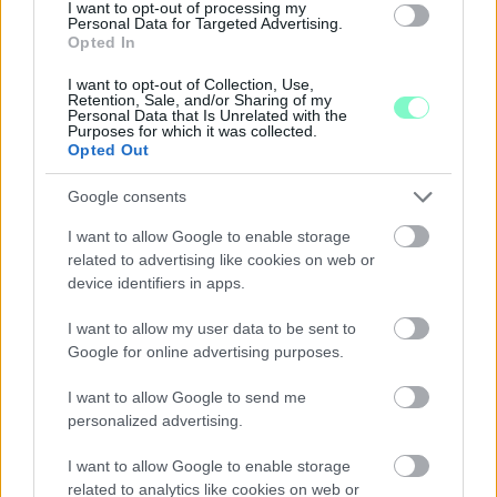
I want to opt-out of processing my
Personal Data for Targeted Advertising.
Opted In
PERL, VÁRADI ÉS TANOH DEZ IS OTT VAN A FÉRFI
I want to opt-out of Collection, Use,
Retention, Sale, and/or Sharing of my
KOSÁRLABDA-VÁLOGATOTT SZŰKÍTETT
Personal Data that Is Unrelated with the
KERETÉBEN
Purposes for which it was collected.
Opted Out
Észtország, Szlovénia és Svédország következik.
Google consents
Szólj hozzá!
I want to allow Google to enable storage
related to advertising like cookies on web or
device identifiers in apps.
I want to allow my user data to be sent to
Google for online advertising purposes.
I want to allow Google to send me
personalized advertising.
I want to allow Google to enable storage
related to analytics like cookies on web or