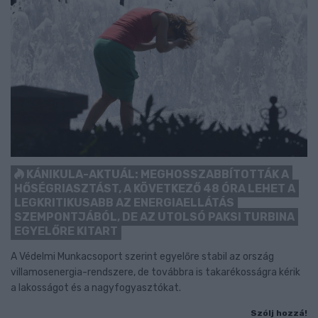
KÁNIKULA-AKTUÁL: MEGHOSSZABBÍTOTTÁK A
HŐSÉGRIASZTÁST, A KÖVETKEZŐ 48 ÓRA LEHET A
LEGKRITIKUSABB AZ ENERGIAELLÁTÁS
SZEMPONTJÁBÓL, DE AZ UTOLSÓ PAKSI TURBINA
EGYELŐRE KITART
A Védelmi Munkacsoport szerint egyelőre stabil az ország
villamosenergia-rendszere, de továbbra is takarékosságra kérik
a lakosságot és a nagyfogyasztókat.
Szólj hozzá!