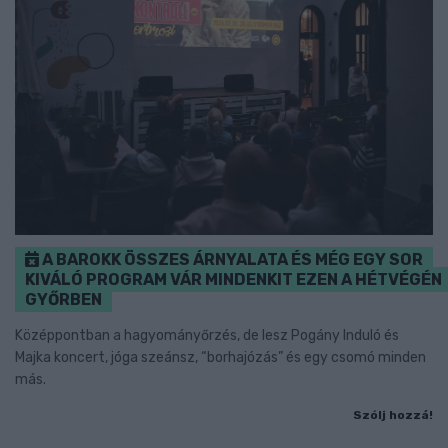
A BAROKK ÖSSZES ÁRNYALATA ÉS MÉG EGY SOR
KIVÁLÓ PROGRAM VÁR MINDENKIT EZEN A HÉTVÉGÉN
GYŐRBEN
Középpontban a hagyományőrzés, de lesz Pogány Induló és
Majka koncert, jóga szeánsz, “borhajózás” és egy csomó minden
más.
Szólj hozzá!