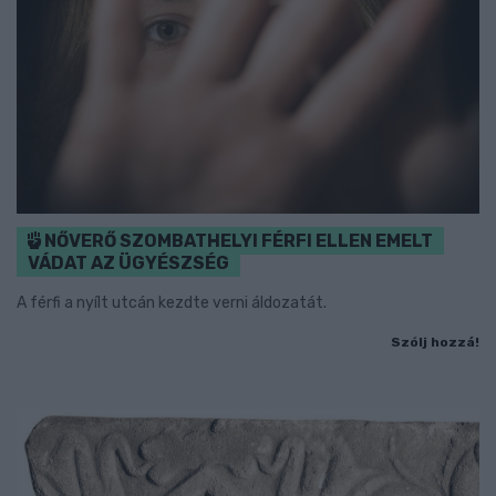
NŐVERŐ SZOMBATHELYI FÉRFI ELLEN EMELT
VÁDAT AZ ÜGYÉSZSÉG
A férfi a nyílt utcán kezdte verni áldozatát.
Szólj hozzá!