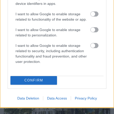
device identifiers in apps.
I want to allow Google to enable storage
related to functionality of the website or app.
MAGYAR PÉTER: 868 MILLIÁRD FORINTOS
I want to allow Google to enable storage
BERUHÁZÁSI CSOMAGGAL ERŐSÍTIK
related to personalization.
MAGYARORSZÁG ENERGIAELLÁTÁSÁT, MIKÖZBEN
TOVÁBBRA IS KRITIKUS NAPOK ELÉ NÉZ AZ ORSZÁG
I want to allow Google to enable storage
Átfogó energetikai fejlesztési programot fogadott el a
related to security, including authentication
kormány.
functionality and fraud prevention, and other
user protection.
Szólj hozzá!
CONFIRM
Data Deletion
Data Access
Privacy Policy