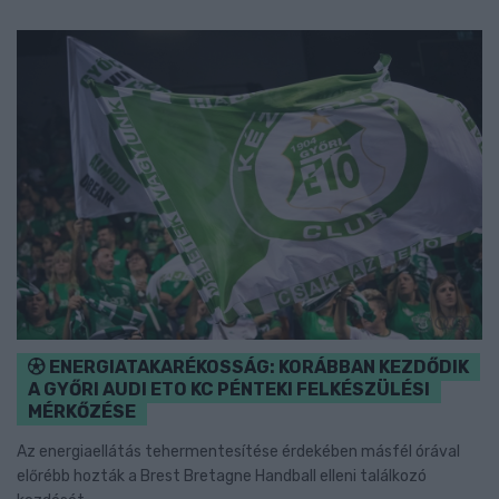
ENERGIATAKARÉKOSSÁG: KORÁBBAN KEZDŐDIK
A GYŐRI AUDI ETO KC PÉNTEKI FELKÉSZÜLÉSI
MÉRKŐZÉSE
Az energiaellátás tehermentesítése érdekében másfél órával
előrébb hozták a Brest Bretagne Handball elleni találkozó