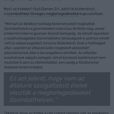
Most az ételeket főző Elamen Zrt. adott ki közleményt,
a
szombathelyi tömeges megbetegedésekkel
kapcsolatban:
"Mint azt az illetékes hatóság közleményéből megtudtuk,
Szombathelyen a gyermekeket calicivírus fertőzte meg, amely
emberről emberre gyorsan terjedő betegség. Az elmúlt napokban
a szakhatóságokkal közreműködve társaságunk is számos mintát
vett az alapanyagokból, konyhai felületekről. Ezek a hatóságok
által, valamint az általunk külön megbízott akkreditált
laboratóriumok által is bevizsgálásra kerültek. Az előzetes
eredmények alapján patogén, tehát kórokozó baktériumot nem
mutattak ki sem az ételmintákból, sem pedig a főzőkonyhai
felületek törletmintáiból.
Ez azt jelenti, hogy nem az
általunk szolgáltatott ételek
okozták a megbetegedéseket
Szombathelyen."
Tekintve, hogy az ételre a cég szerint negatív volt az eredmény,