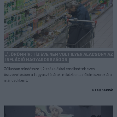
ÖRÖMHÍR: TÍZ ÉVE NEM VOLT ILYEN ALACSONY AZ
INFLÁCIÓ MAGYARORSZÁGON
Júliusban mindössze 1,2 százalékkal emelkedtek éves
összevetésben a fogyasztói árak, miközben az élelmiszerek ára
már csökkent.
Szólj hozzá!