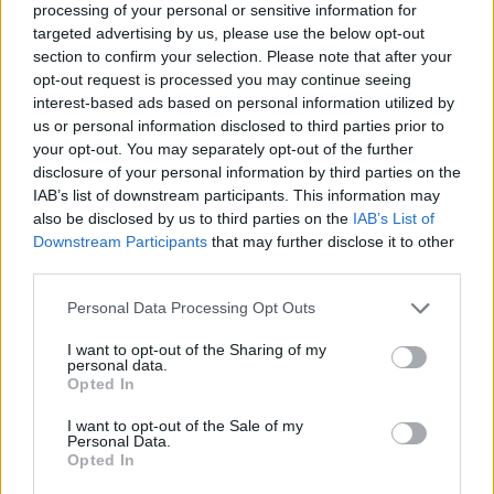
processing of your personal or sensitive information for
EXTRA: A VÁSÁRCSARNOKBAN NYITJA ÚJ ÉVADÁT
targeted advertising by us, please use the below opt-out
A GYŐRI FILHARMONIKUS ZENEKAR
section to confirm your selection. Please note that after your
opt-out request is processed you may continue seeing
A „Zenélő piac” című különleges koncerttel szeptember 7-én
interest-based ads based on personal information utilized by
rendhagyó helyszínen találkozhat a közönség a klasszikus
us or personal information disclosed to third parties prior to
zenével.
your opt-out. You may separately opt-out of the further
disclosure of your personal information by third parties on the
Szólj hozzá!
IAB’s list of downstream participants. This information may
also be disclosed by us to third parties on the
IAB’s List of
Downstream Participants
that may further disclose it to other
third parties.
Please note that this website/app uses one or more Google
Personal Data Processing Opt Outs
services and may gather and store information including but
not limited to your visit or usage behaviour. You may click to
I want to opt-out of the Sharing of my
personal data.
grant or deny consent to Google and its third-party tags to
Opted In
use your data for below specified purposes in below Google
consent section.
I want to opt-out of the Sale of my
Personal Data.
Opted In