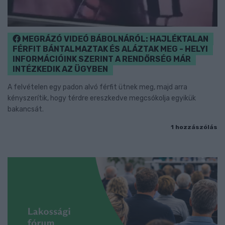
MEGRÁZÓ VIDEÓ BÁBOLNÁRÓL: HAJLÉKTALAN
FÉRFIT BÁNTALMAZTAK ÉS ALÁZTAK MEG - HELYI
INFORMÁCIÓINK SZERINT A RENDŐRSÉG MÁR
INTÉZKEDIK AZ ÜGYBEN
A felvételen egy padon alvó férfit ütnek meg, majd arra
kényszerítik, hogy térdre ereszkedve megcsókolja egyikük
bakancsát.
1 hozzászólás