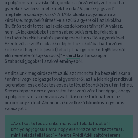
a polgármester az iskolába, amikor a járványhelyzet miatt a
gyerekek szülei se mehetnek be oda? Vajon ez jogszerű,
megfelel a szabályoknak? A TASZ oldalán ugyanis arra a
kérdésre, hogy bekísérheti-e a szülő a gyerekét az iskolába
(különös tekintettel az iskolakezdő korosztályra)? A válasz:
nem. „A legkisebbeket sem szabad bekísérni, legfeljebb a
testhőmérséklet-mérési pontig mehet a szülő a gyerekével.
Ezen kívül a szülő csak akkor léphet az iskolába, ha törvényi
kötelezettségét teljesíti (tehát pl. ha gyermeke fejlődéséről,
előmeneteléről tájékozódik)” –
derül ki
a Társaság a
Szabadságjogokért szakvéleményéből.
Az általunk megkérdezett szülő azt mondta: ha beszélni akar a
tanárral vagy az igazgatóval gyerekéről, azt a jelenlegi rendkívüli
jogrendben csak előzetes egyeztetés, időpontkérés után teheti.
Semmiképpen nem olyan rajtaütésszerű váratlansággal, ahogy
a polgármester a menzarazziát. Rákérdeztünk hát erre az
önkormányzatnál. Ahonnan a következő lakonikus, egysoros
válasz jött:
„Az étkeztetés az önkormányzat feladata, ebből
kifolyólag jogosult arra, hogy ellenőrizze az étkeztetést,
mint feladatellátást” – felelte Prédl Adél sajtóreferens.