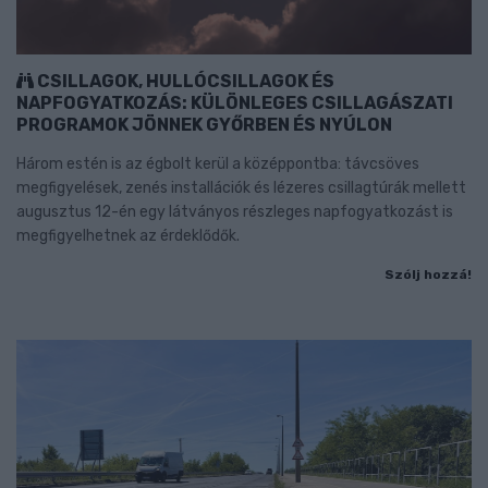
CSILLAGOK, HULLÓCSILLAGOK ÉS
NAPFOGYATKOZÁS: KÜLÖNLEGES CSILLAGÁSZATI
PROGRAMOK JÖNNEK GYŐRBEN ÉS NYÚLON
Három estén is az égbolt kerül a középpontba: távcsöves
megfigyelések, zenés installációk és lézeres csillagtúrák mellett
augusztus 12-én egy látványos részleges napfogyatkozást is
megfigyelhetnek az érdeklődők.
Szólj hozzá!