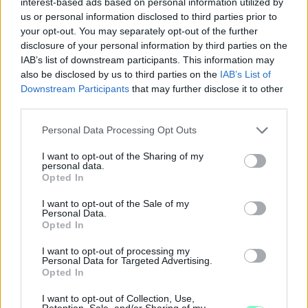
interest-based ads based on personal information utilized by
us or personal information disclosed to third parties prior to
your opt-out. You may separately opt-out of the further
disclosure of your personal information by third parties on the
IAB’s list of downstream participants. This information may
also be disclosed by us to third parties on the
IAB’s List of
Downstream Participants
that may further disclose it to other
third parties.
Please note that this website/app uses one or more Google
Personal Data Processing Opt Outs
services and may gather and store information including but
not limited to your visit or usage behaviour. You may click to
I want to opt-out of the Sharing of my
personal data.
grant or deny consent to Google and its third-party tags to
Opted In
use your data for below specified purposes in below Google
MEGSZÜNTETTÉK A NYOMOZÁST ABBAN A
consent section.
I want to opt-out of the Sale of my
FELJELENTÉSBEN, AMIT A TISZÁS ELŐVÁLASZTÁS
Personal Data.
KAPCSÁN NÉMETH MARTIN TETT MEG
Opted In
A politikus jelölt akkor úgy nyilatkozott, hogy szerinte választási
I want to opt-out of processing my
Personal Data for Targeted Advertising.
beavatkozás történt, amiben akár a Fidesznek is szerepe
Opted In
lehetett.
I want to opt-out of Collection, Use,
Szólj hozzá!
Retention, Sale, and/or Sharing of my