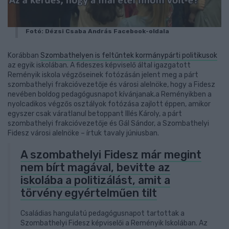
Fotó: Dézsi Csaba András Facebook-oldala
Korábban
Szombathelyen is feltűntek kormánypárti politikusok
az egyik iskolában. A fideszes képviselő által igazgatott
Reményik iskola végzőseinek fotózásán jelent meg a párt
szombathelyi frakcióvezetője és városi alelnöke, hogy a Fidesz
nevében boldog pedagógusnapot kívánjanak.a Reményikben a
nyolcadikos végzős osztályok fotózása zajlott éppen, amikor
egyszer csak váratlanul betoppant Illés Károly, a párt
szombathelyi frakcióvezetője és Gál Sándor, a Szombathelyi
Fidesz városi alelnöke – írtuk tavaly júniusban.
A szombathelyi Fidesz már megint
nem bírt magával, bevitte az
iskolába a politizálást, amit a
törvény egyértelműen tilt
Családias hangulatú pedagógusnapot tartottak a
Szombathelyi Fidesz képviselői a Reményik Iskolában. Az