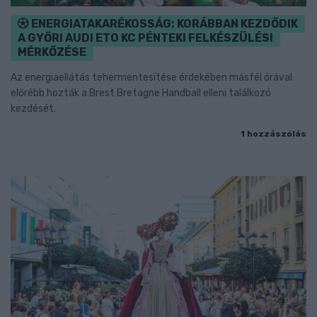
ENERGIATAKARÉKOSSÁG: KORÁBBAN KEZDŐDIK
A GYŐRI AUDI ETO KC PÉNTEKI FELKÉSZÜLÉSI
MÉRKŐZÉSE
Az energiaellátás tehermentesítése érdekében másfél órával
előrébb hozták a Brest Bretagne Handball elleni találkozó
kezdését.
1 hozzászólás