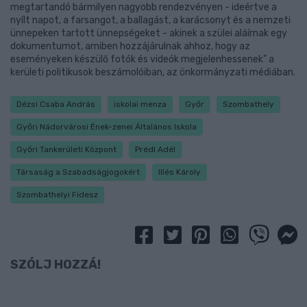
megtartandó bármilyen nagyobb rendezvényen - ideértve a
nyílt napot, a farsangot, a ballagást, a karácsonyt és a nemzeti
ünnepeken tartott ünnepségeket - akinek a szülei aláírnak egy
dokumentumot, amiben hozzájárulnak ahhoz, hogy az
eseményeken készülő fotók és videók megjelenhessenek” a
kerületi politikusok beszámolóiban, az önkormányzati médiában.
Dézsi Csaba András
iskolai menza
Győr
Szombathely
Győri Nádorvárosi Ének-zenei Általános Iskola
Győri Tankerületi Központ
Prédl Adél
Társaság a Szabadságjogokért
Illés Károly
Szombathelyi Fidesz
SZÓLJ HOZZÁ!