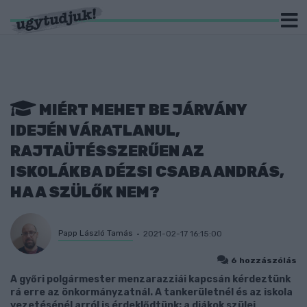
MIÉRT MEHET BE JÁRVÁNY
IDEJÉN VÁRATLANUL,
RAJTAÜTÉSSZERŰEN AZ
ISKOLÁKBA DÉZSI CSABA ANDRÁS,
HA A SZÜLŐK NEM?
Papp László Tamás
2021-02-17 16:15:00
6 hozzászólás
A győri polgármester menzarazziái kapcsán kérdeztünk
rá erre az önkormányzatnál. A tankerületnél és az iskola
vezetésénél arról is érdeklődtünk: a diákok szülei