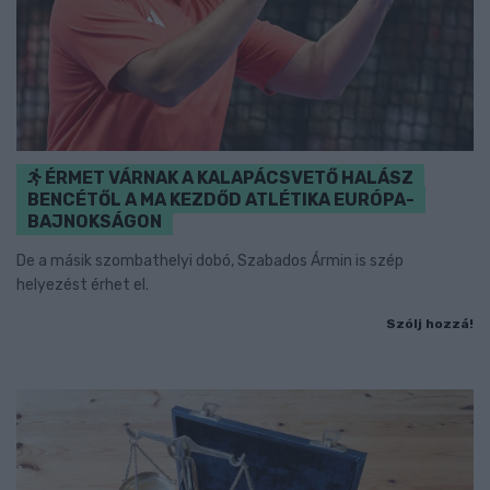
ÉRMET VÁRNAK A KALAPÁCSVETŐ HALÁSZ
BENCÉTŐL A MA KEZDŐD ATLÉTIKA EURÓPA-
BAJNOKSÁGON
De a másik szombathelyi dobó, Szabados Ármin is szép
helyezést érhet el.
Szólj hozzá!