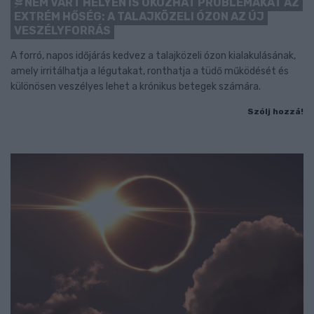
NEM VÁRT HELYEN IS OKOZHAT PROBLÉMÁKAT AZ
EXTRÉM HŐSÉG: A TALAJKÖZELI ÓZON AZ ÚJ
VESZÉLYFORRÁS
A forró, napos időjárás kedvez a talajközeli ózon kialakulásának,
amely irritálhatja a légutakat, ronthatja a tüdő működését és
különösen veszélyes lehet a krónikus betegek számára.
Szólj hozzá!