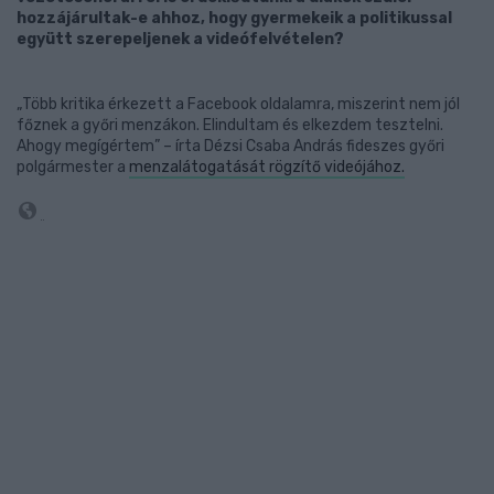
hozzájárultak-e ahhoz, hogy gyermekeik a politikussal
együtt szerepeljenek a videófelvételen?
„Több kritika érkezett a Facebook oldalamra, miszerint nem jól
főznek a győri menzákon. Elindultam és elkezdem tesztelni.
Ahogy megígértem” – írta Dézsi Csaba András fideszes győri
polgármester a
menzalátogatását rögzítő videójához.