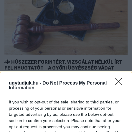
HÚSZEZER FORINTÉRT, VIZSGÁLAT NÉLKÜL ÍRT
FEL NYUGTATÓT – A GYŐRI ÜGYÉSZSÉG VÁDAT
EMELTEK AZ ORVOS ELLEN
ugytudjuk.hu -
Do Not Process My Personal
A Kapuvári járás egyik állami pszichiátriai szakrendelésén
Information
dolgozó férfi receptenként 10 ezer forintért állított ki
vényeket.
If you wish to opt-out of the sale, sharing to third parties, or
processing of your personal or sensitive information for
Szólj hozzá!
targeted advertising by us, please use the below opt-out
section to confirm your selection. Please note that after your
opt-out request is processed you may continue seeing