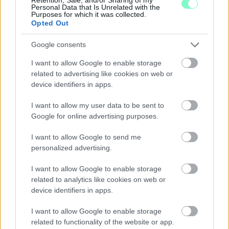
Personal Data that Is Unrelated with the
Purposes for which it was collected.
Opted Out
Google consents
I want to allow Google to enable storage
related to advertising like cookies on web or
device identifiers in apps.
I want to allow my user data to be sent to
Google for online advertising purposes.
I want to allow Google to send me
personalized advertising.
I want to allow Google to enable storage
related to analytics like cookies on web or
GYŐR TOVÁBBRA IS TAKARÉKOSKODIK: NEM
KAPCSOLJÁK VISSZA A DÍSZKIVILÁGÍTÁST, ÉS A
device identifiers in apps.
LEGTÖBB SZÖKŐKÚT SEM INDUL ÚJRA
I want to allow Google to enable storage
Pintér Bence polgármester szerint az enyhülés csak átmeneti,
related to functionality of the website or app.