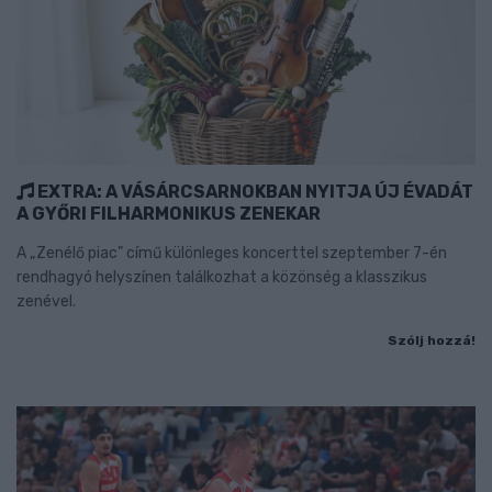
EXTRA: A VÁSÁRCSARNOKBAN NYITJA ÚJ ÉVADÁT
A GYŐRI FILHARMONIKUS ZENEKAR
A „Zenélő piac” című különleges koncerttel szeptember 7-én
rendhagyó helyszínen találkozhat a közönség a klasszikus
zenével.
Szólj hozzá!