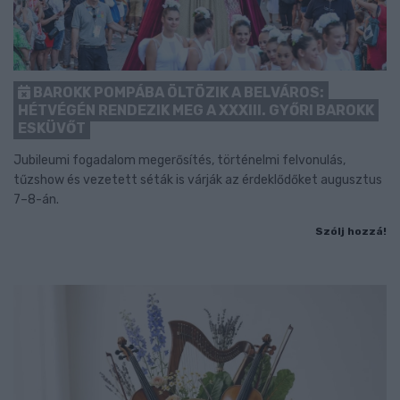
BAROKK POMPÁBA ÖLTÖZIK A BELVÁROS:
HÉTVÉGÉN RENDEZIK MEG A XXXIII. GYŐRI BAROKK
ESKÜVŐT
Jubileumi fogadalom megerősítés, történelmi felvonulás,
tűzshow és vezetett séták is várják az érdeklődőket augusztus
7–8-án.
Szólj hozzá!