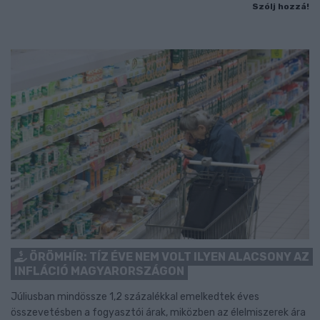
Szólj hozzá!
ÖRÖMHÍR: TÍZ ÉVE NEM VOLT ILYEN ALACSONY AZ
INFLÁCIÓ MAGYARORSZÁGON
Júliusban mindössze 1,2 százalékkal emelkedtek éves
összevetésben a fogyasztói árak, miközben az élelmiszerek ára