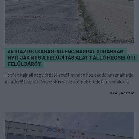
IGAZI RITKASÁG: KILENC NAPPAL KORÁBBAN
NYITJÁK MEG A FELÚJÍTÁS ALATT ÁLLÓ HECSEI ÚTI
FELÜLJÁRÓT
Hétfőn hajnali négy órától ismét minden közlekedő használhatja
az átkelőt, az autóbuszok is visszatérnek eredeti útvonalukra.
Szólj hozzá!