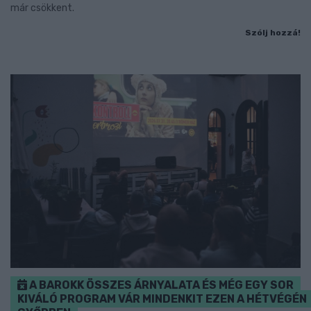
már csökkent.
Szólj hozzá!
A BAROKK ÖSSZES ÁRNYALATA ÉS MÉG EGY SOR
KIVÁLÓ PROGRAM VÁR MINDENKIT EZEN A HÉTVÉGÉN