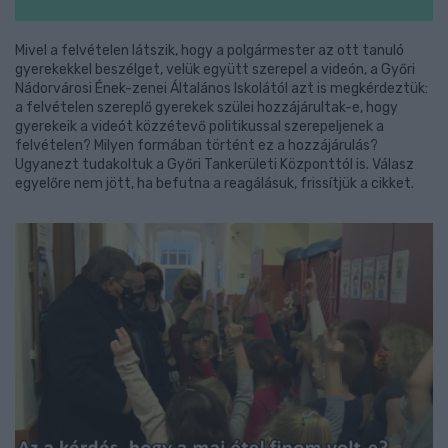
Mivel a felvételen látszik, hogy a polgármester az ott tanuló
gyerekekkel beszélget, velük együtt szerepel a videón, a Győri
Nádorvárosi Ének-zenei Általános Iskolától azt is megkérdeztük:
a felvételen szereplő gyerekek szülei hozzájárultak-e, hogy
gyerekeik a videót közzétevő politikussal szerepeljenek a
felvételen? Milyen formában történt ez a hozzájárulás?
Ugyanezt tudakoltuk a Győri Tankerületi Központtól is. Válasz
egyelőre nem jött, ha befutna a reagálásuk, frissítjük a cikket.