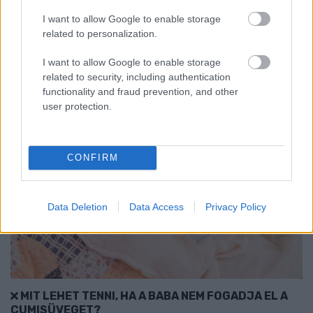
ezért az újabb hőhullámra készülve fenntartják a víz- és
energiahasználat csökkentésére hozott városi intézkedéseket.
I want to allow Google to enable storage
related to personalization.
Szólj hozzá!
I want to allow Google to enable storage
related to security, including authentication
functionality and fraud prevention, and other
user protection.
CONFIRM
Data Deletion
Data Access
Privacy Policy
MIT LEHET TENNI, HA A BABA NEM FOGADJA EL A
CUMISÜVEGET?