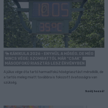
KÁNIKULA 2026 - ENYHÜL A HŐSÉG, DE MÉG
NINCS VÉGE: SZOMBATTÓL MÁR “CSAK”
MÁSODFOKÚ RIASZTÁS LESZ ÉRVÉNYBEN
A július vége óta tartó harmadfokú hőségriasztást mérséklik, de
a tartós meleg miatt továbbra is fokozott óvatosságra van
szükség.
Szólj hozzá!