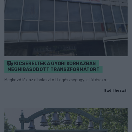
KICSERÉLTÉK A GYŐRI KÓRHÁZBAN
MEGHIBÁSODOTT TRANSZFORMÁTORT
Megkezdték az elhalasztott egészségügyi ellátásokat.
Szólj hozzá!