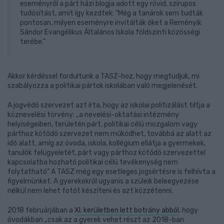
eseményről a párt házi blogja adott egy rövid, szirupos
tudósítást, amit így kezdtek: "Még a tanárok sem tudták
pontosan, milyen eseményre invitálták őket a Reményik
Sándor Evangélikus Általános Iskola földszinti közösségi
terébe."
Akkor kérdéssel fordultunk a TASZ-hoz, hogy megtudjuk, mi
szabályozza a politikai pártok iskolában való megjelenését.
A jogvédő szervezet azt írta, hogy az iskolai politizálást tiltja a
köznevelési törvény: „a nevelési-oktatási intézmény
helyiségeiben, területén párt, politikai célú mozgalom vagy
párthoz kötődő szervezet nem működhet, továbbá az alatt az
idő alatt, amíg az óvoda, iskola, kollégium ellátja a gyermekek,
tanulók felügyeletét, párt vagy párthoz kötődő szervezettel
kapcsolatba hozható politikai célú tevékenység nem
folytatható” A TASZ még egy esetleges jogsértésre is felhívta a
figyelmünket. A gyerekekről ugyanis a szüleik beleegyezése
nélkül nem lehet fotót készíteni és azt közzétenni.
2018 februárjában a
XI. kerületben lett botrány abból
, hogy
óvodákban „csak az a gyerek vehet részt az 2018-ban