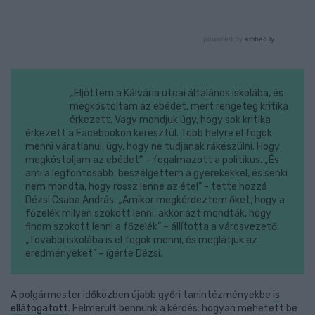
„Eljöttem a Kálvária utcai általános iskolába, és
megkóstoltam az ebédet, mert rengeteg kritika
érkezett. Vagy mondjuk úgy, hogy sok kritika
érkezett a Facebookon keresztül. Több helyre el fogok
menni váratlanul, úgy, hogy ne tudjanak rákészülni. Hogy
megkóstoljam az ebédet” – fogalmazott a politikus. „És
ami a legfontosabb: beszélgettem a gyerekekkel, és senki
nem mondta, hogy rossz lenne az étel” - tette hozzá
Dézsi Csaba András. „Amikor megkérdeztem őket, hogy a
főzelék milyen szokott lenni, akkor azt mondták, hogy
finom szokott lenni a főzelék” – állította a városvezető.
„További iskolába is el fogok menni, és meglátjuk az
eredményeket” – ígérte Dézsi.
A polgármester időközben újabb győri tanintézményekbe
is
ellátogatott
. Felmerült bennünk a kérdés: hogyan mehetett be