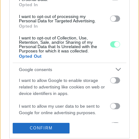
VÁRATLANUL KIVONULT ÉS HÁZKUTATÁST
Opted In
TART A RENDŐRSÉG A ZUGLÓI
POLGÁRMESTERI HIVATALBAN ÉS HORVÁTH
I want to opt-out of processing my
CSABA LAKÁSÁBAN
Personal Data for Targeted Advertising.
Opted In
2022. február. 23. 10:54
A polgármester szerda reggelre meghirdetett
I want to opt-out of Collection, Use,
sajtótájékoztatója is elmaradt.
Retention, Sale, and/or Sharing of my
Personal Data that Is Unrelated with the
MÁR MEGINT NEM TETSZIK A SZOMBATHELYI
Purposes for which it was collected.
FIDESZNEK JORDÁN TAMÁS SZÍNHÁZA
Opted Out
2020. január. 28. 16:20
Google consents
Magyar embernek az ilyen darab nem tetszik - kritizálta a
bizottsági tag a Weöres Sándor Színház Liliomfiját.
I want to allow Google to enable storage
FIDESZES EGYESÜLETEKHEZ VÁNDOROLNAK
related to advertising like cookies on web or
SZOMBATHELYEN A KÖZPÉNZEK
device identifiers in apps.
2019. február. 21. 08:49
Egy bizottsági tag és egy képviselő elnökölte szervezetek közel
I want to allow my user data to be sent to
3 millió forint közpénzt tehettek el ebben a ciklusban.
Google for online advertising purposes.
KARÁCSONY GERGELY NYERTE A BALOLDALI
I want to allow Google to send me
PÁRTOK FŐVÁROSI ELŐVÁLASZTÁSÁT
CONFIRM
personalized advertising.
2019. február. 03. 19:10