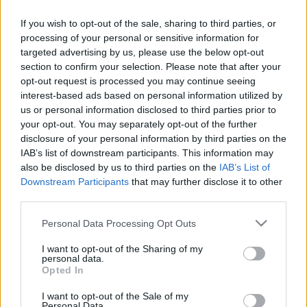
SZOMBATHELYI KÉPVISELŐ EGYESÜLETÉT, AMI
If you wish to opt-out of the sale, sharing to third parties, or
ÍGY ÖRÖMMEL FIZETTE KI VARGA JUDIT
RENDEZVÉNYÉNEK TEREMDÍJÁT IS
processing of your personal or sensitive information for
targeted advertising by us, please use the below opt-out
2023. január. 25. 11:13
section to confirm your selection. Please note that after your
Nem volt szűkmarkú a kormány a civil áltevékenység
opt-out request is processed you may continue seeing
szponzorálásával.
interest-based ads based on personal information utilized by
TÖBB MINT 300 EZER FORINTJÁBA FÁJT A
us or personal information disclosed to third parties prior to
POLGÁRI EGYESÜLET SZOMBATHELYÉRT CIVIL
your opt-out. You may separately opt-out of the further
SZERVEZETNEK VARGA JUDIT SZOMBATHELYI
disclosure of your personal information by third parties on the
LÁTOGATÁSA
IAB’s list of downstream participants. This information may
2022. december. 14. 15:36
also be disclosed by us to third parties on the
IAB’s List of
Valószínű minden fillért megért, hogy tudjuk micsoda fegyver a
Downstream Participants
that may further disclose it to other
kezükben a nemzeti konzultáció az unió szankciós politikájával
third parties.
szemben.
Please note that this website/app uses one or more Google
Personal Data Processing Opt Outs
PARKOLÁSI KORRUPCIÓVAL VÁDOLJÁK ÉS
services and may gather and store information including but
GYANÚSÍTOTTÁ VÁLT HORVÁTH CSABA
not limited to your visit or usage behaviour. You may click to
I want to opt-out of the Sharing of my
personal data.
2022. február. 23. 14:55
grant or deny consent to Google and its third-party tags to
Opted In
A zuglói polgármester mellett egy "volt helyi politikust" is
use your data for below specified purposes in below Google
meggyanúsítottak.
consent section.
I want to opt-out of the Sale of my
Personal Data.