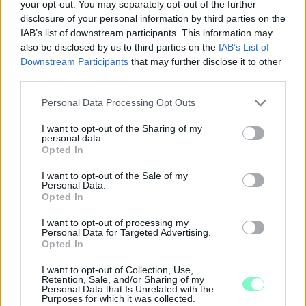
your opt-out. You may separately opt-out of the further
Miért ilyen drágák a koncertek? Mennyi esély lenne elhozni
Győrbe az AC/DC-t? Miért készített Gerzson és Panka-mintájú
disclosure of your personal information by third parties on the
légvárat? Mi igaz a hírekből, miszerint összerúgta a port Radnóti
IAB’s list of downstream participants. This information may
alpolgármesterrel? Ritka pillanat: fideszes politikus, Hajtó Péter,
also be disclosed by us to third parties on the
IAB’s List of
Gyárváros önkormányzati képviselője adott interjút nekünk.
Downstream Participants
that may further disclose it to other
TÁVOZIK A GYŐRI SZEMÉTSZÁLLÍTÓ CÉG
third parties.
ÉLÉRŐL HERCEG SÁNDOR OTTÓ
Please note that this website/app uses one or more Google
Personal Data Processing Opt Outs
2021. december. 10. 14:00
services and may gather and store information including but
Úgy értesültünk, hogy december 31-gyel lejár a szerződése a
not limited to your visit or usage behaviour. You may click to
I want to opt-out of the Sharing of my
GYHG vezérének, és nem hosszabít.
personal data.
grant or deny consent to Google and its third-party tags to
Opted In
GYHG-VEZÉR A BIZOTTSÁG ELŐTT: A CÉL A
use your data for below specified purposes in below Google
TÚLÉLÉS
consent section.
I want to opt-out of the Sale of my
Personal Data.
2021. október. 20. 15:48
Opted In
Ülésezett a győri önkormányzat Gazdasági és Tulajdonosi
Bizottsága: a városüzemeltető és a kukás cég első féléves
I want to opt-out of processing my
számait tárgyalták a vezetők jelenlétével. Mindkét helyen nagy
Personal Data for Targeted Advertising.
a baj, de mindkét vezető optimista.
Opted In
„NYÍLT VÁROSHÁZA”: MEGPRÓBÁLTUK KIKÉRNI
I want to opt-out of Collection, Use,
A GYŐRI KÉPVISELŐK
Retention, Sale, and/or Sharing of my
VAGYONNYILATKOZATAIT, DE NEM JÁRTUNK
Personal Data that Is Unrelated with the
Purposes for which it was collected.
SIKERREL