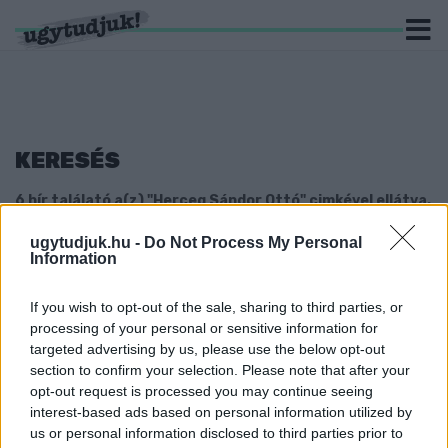
KERESÉS
6 hír találató a(z) "Herceg Sándor Ottó" cimkével ellátva.
ugytudjuk.hu -
Do Not Process My Personal
SOMOGYI GYÓGYFÜRDŐBEN SZERZETT
Information
ÉRDEKELTSÉGET HAJTÓ PÉTER GYŐRI
KÉPVISELŐ
If you wish to opt-out of the sale, sharing to third parties, or
2022. december. 30. 09:29
processing of your personal or sensitive information for
A koronavírus óta egymásnak adják a kilincset a tulajdonosok a
targeted advertising by us, please use the below opt-out
csokonyavisontai fürdőben.
section to confirm your selection. Please note that after your
HAJTÓ: A GYŐRI FIDESZBEN IS VANNAK VITÁK
opt-out request is processed you may continue seeing
NÉHA, MINT AKÁRHOL MÁSHOL
interest-based ads based on personal information utilized by
us or personal information disclosed to third parties prior to
2022. május. 10. 14:30