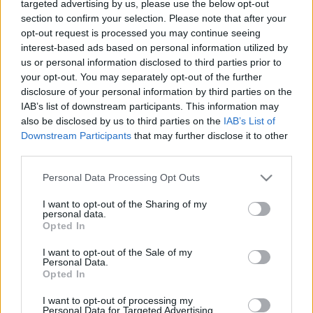
targeted advertising by us, please use the below opt-out
HALOTTJÁNAK TEKINTENI SZILÁGYI ISTVÁNT
section to confirm your selection. Please note that after your
2020. május. 04. 09:08
opt-out request is processed you may continue seeing
Forgács Péter igazgató és Maszlay István színművész
interest-based ads based on personal information utilized by
emlékezett vissza a meggyilkolt színészre.
us or personal information disclosed to third parties prior to
your opt-out. You may separately opt-out of the further
DÉZSI: A SZÍNHÁZ ÁRA „HIHETETLENÜL FEL
LETT TUPÍROZVA”
disclosure of your personal information by third parties on the
IAB’s list of downstream participants. This information may
2020. május. 03. 07:56
also be disclosed by us to third parties on the
IAB’s List of
A győri polgármester szerint a lebontás az egyetelen „értelmes
Downstream Participants
that may further disclose it to other
és megfizethető megoldás”, a felújítás pedig „nyilván egy
third parties.
lobbicsoport érdeke volt”.
MIT SZÓLNAK A SZÍNHÁZ LEBONTÁSÁHOZ A
Please note that this website/app uses one or more Google
Personal Data Processing Opt Outs
GYŐRI ELLENZÉKI ÉS FÜGGETLEN
services and may gather and store information including but
KÉPVISELŐK?
not limited to your visit or usage behaviour. You may click to
I want to opt-out of the Sharing of my
personal data.
grant or deny consent to Google and its third-party tags to
2020. Április. 29. 09:31
Opted In
use your data for below specified purposes in below Google
Csak felmerülő ötletnek tűnt, de kész tervei vannak az új
consent section.
kulturális negyedre Győrben Dézsi Csaba András győri
I want to opt-out of the Sale of my
Personal Data.
polgármesternek. Mit szólnak ehhez a közgyűlés ellenzéki, civil
Opted In
és független képviselői?
KULTURÁLIS NEGYED GYŐRBEN: A
I want to opt-out of processing my
KÜLÜGYMINISZTERNEK MUTATTA BE A
Personal Data for Targeted Advertising.