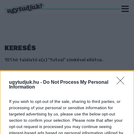
KERESÉS
101 hír találató a(z) "futsal" cimkével ellátva.
ÚJ EDZŐ A HALADÁS FUTSAL CSAPATNÁL
ugytudjuk.hu -
Do Not Process My Personal
2019. június. 27. 14:34
Information
Az ezüstérmet szerző csapat irányítása spanyol kézbe kerül.
NEM JÖTT ÖSSZE A BRAVÚR, MÁSODIK LETT A
If you wish to opt-out of the sale, sharing to third parties, or
HALADÁS FUTSAL CSAPATA
processing of your personal or sensitive information for
2019. június. 13. 23:12
targeted advertising by us, please use the below opt-out
Három kulcsjátékosa nélkül kapott ki a Hali a Berettyóújfalutól.
section to confirm your selection. Please note that after your
opt-out request is processed you may continue seeing
ISMÉT NYERT A HALADÁS, ÖTÖDIK MECCS
DÖNT A FUTSALBAJNOKSÁG DÖNTŐJÉBEN
interest-based ads based on personal information utilized by