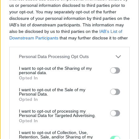
us or personal information disclosed to third parties prior to
2019. június. 11. 08:25
your opt-out. You may separately opt-out of the further
Fontos siker, vezéráldozatokkal.
disclosure of your personal information by third parties on the
ŐRÜLT MECCSEN, HOSSZABBÍTÁS UTÁN
IAB’s list of downstream participants. This information may
KAPOTT KI A HALADÁS FUTSAL CSAPATA A
also be disclosed by us to third parties on the
IAB’s List of
BAJNOKI DÖNTŐBEN
Downstream Participants
that may further disclose it to other
third parties.
2019. június. 07. 08:43
Ismét a Berettyóújfalunál az előny.
Please note that this website/app uses one or more Google
Personal Data Processing Opt Outs
EGYENLÍTETTEK A HALADÁS FUTSALOSAI A
services and may gather and store information including but
BAJNOKI DÖNTŐBEN
not limited to your visit or usage behaviour. You may click to
I want to opt-out of the Sharing of my
personal data.
grant or deny consent to Google and its third-party tags to
2019. június. 04. 08:05
Opted In
use your data for below specified purposes in below Google
Hazai pályán verték a Berettyóújfalut.
consent section.
I want to opt-out of the Sale of my
HÁTRÁNYBA KERÜLTEK A HALADÁS
Personal Data.
FUTSALOSAI A BAJNOKI DÖNTŐBEN
Opted In
2019. május. 31. 09:42
I want to opt-out of processing my
Egy góllal nyert a Berettyóújfalu.
Personal Data for Targeted Advertising.
ÓRIÁSI SIKER! BAJNOKI DÖNTŐBE JUTOTTAK A
Opted In
HALADÁS FUTSALOSAI
I want to opt-out of Collection, Use,
2019. május. 28. 08:46
Retention, Sale, and/or Sharing of my