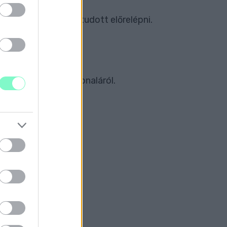
nypárt viszont nem tudott előrelépni.
yel a tanítás színvonaláról.