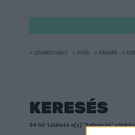
SZOMBATHELY
GYŐR
SÁRVÁR
KÖ
KERESÉS
34 hír találató a(z) "felmérés" cimkéve