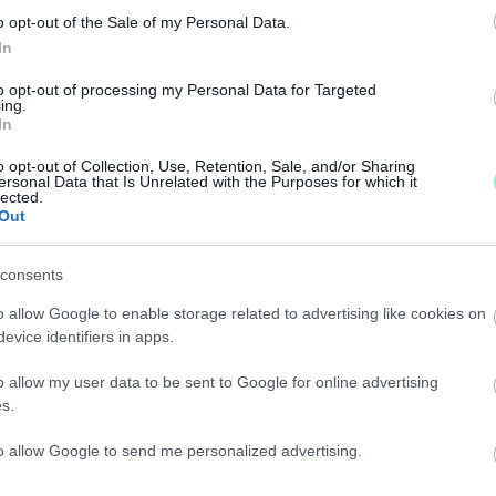
o opt-out of the Sale of my Personal Data.
re visszaállt a nyári állapot: a Tisza vezet, a kormá
In
to opt-out of processing my Personal Data for Targeted
AZAI OKTATÁSI RENDSZERRŐL
ing.
In
o opt-out of Collection, Use, Retention, Sale, and/or Sharing
t a Fidesz szavazók 43 százaléka van negatív véleménn
ersonal Data that Is Unrelated with the Purposes for which it
lected.
Out
 VÁRMEGYÉKET
consents
t is.
o allow Google to enable storage related to advertising like cookies on
evice identifiers in apps.
VÁLTOZÁS
o allow my user data to be sent to Google for online advertising
s.
 katás számláz csak magánszemélyeknek
to allow Google to send me personalized advertising.
FEJLŐDJÖN GYŐR