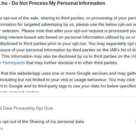
.hu -
Do Not Process My Personal Information
AK FELE MÁR TALÁLKOZOTT ONLINE BÁNTALMAZÁ
to opt-out of the sale, sharing to third parties, or processing of your per
formation for targeted advertising by us, please use the below opt-out s
obléma nem elszigetelt jelenség, Szlovákiában és Len
r selection. Please note that after your opt-out request is processed y
eing interest-based ads based on personal information utilized by us or
disclosed to third parties prior to your opt-out. You may separately opt-
losure of your personal information by third parties on the IAB’s list of
AROL A TISZA, AZ IDŐSEKNÉL MÉG TARTJA MAGÁT
. This information may also be disclosed by us to third parties on the
IA
Participants
that may further disclose it to other third parties.
 that this website/app uses one or more Google services and may gath
dt a választók tábora - kor és nem alapján is látványos
including but not limited to your visit or usage behaviour. You may click 
 to Google and its third-party tags to use your data for below specifi
 POLITIKAI MÉLYÜTÉS A SZŐLŐ UTCAI BOTRÁNY A
ogle consent section.
l Data Processing Opt Outs
lmi ügy példátlan társadalmi figyelmet kapott, és ér
o opt-out of the Sharing of my personal data.
 FIDESZ
In