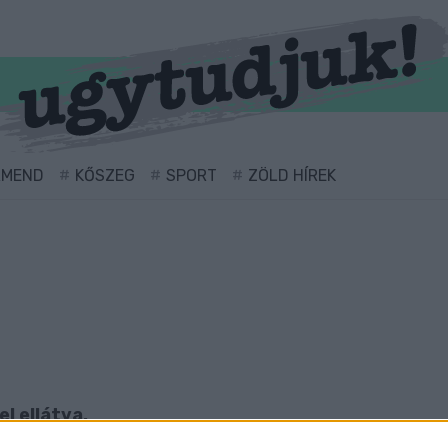
RMEND
KŐSZEG
SPORT
ZÖLD HÍREK
l ellátva.