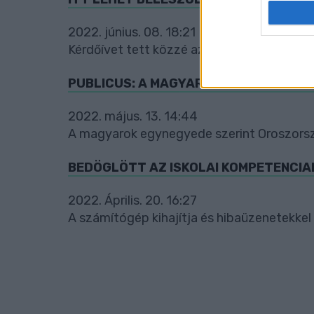
I want t
web or d
2022. június. 08. 18:21
Kérdőívet tett közzé az önkormányzat, júni
I want t
or app.
PUBLICUS: A MAGYAROK CSAKNEM FE
I want t
2022. május. 13. 14:44
I want t
A magyarok egynegyede szerint Oroszorsz
authenti
BEDÖGLÖTT AZ ISKOLAI KOMPETENCIA
2022. Április. 20. 16:27
A számítógép kihajítja és hibaüzenetekkel 