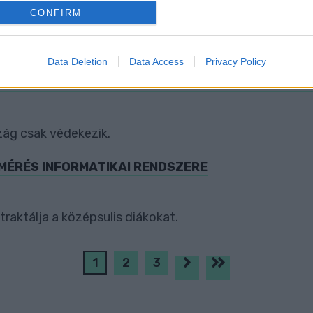
o allow Google to enable storage related to analytics like cookies on
CONFIRM
evice identifiers in apps.
us 12-ig várják a válaszokat.
o allow Google to enable storage related to functionality of the website
Data Deletion
Data Access
Privacy Policy
LE NEM TARTJA AGRESSZIÓNAK UKRAJNA MEGSZÁ
o allow Google to enable storage related to personalization.
o allow Google to enable storage related to security, including
ág csak védekezik.
cation functionality and fraud prevention, and other user protection.
MÉRÉS INFORMATIKAI RENDSZERE
traktálja a középsulis diákokat.
1
2
3