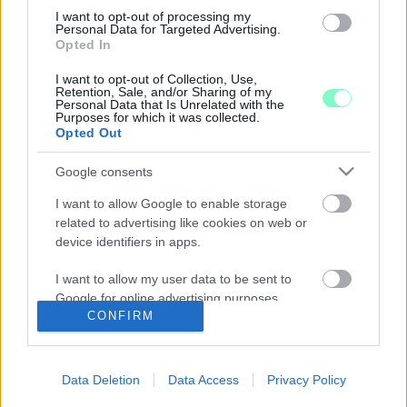
HA ANNYI ÉV UTÁN, VALAKI VÉGRE
NYELVVIZSGA NÉLKÜL IS KÉZHEZ KAPJA A
I want to opt-out of processing my
Personal Data for Targeted Advertising.
DIPLOMÁJÁT?
Opted In
2020. június. 02. 14:06
I want to opt-out of Collection, Use,
Az ostobaság gátját most a koronavírusra fogva szakította át a
Retention, Sale, and/or Sharing of my
Fidesz. Csak Szombathelyen 2 ezer 500 idegennyelv analfabéta
Personal Data that Is Unrelated with the
kap diplomát. Szavazás.
Purposes for which it was collected.
Opted Out
IDÉN 746-AN JELENTKEZTEK AZ ELTE-SEK-RE
2020. Április. 15. 16:39
Google consents
Az 5%-kal kevesebb, mint a tavalyi adat volt. Legnagyobbat a
gépészképzés zuhant.
I want to allow Google to enable storage
related to advertising like cookies on web or
A SAVARIA EGYETEMI KÖZPONTOT IS ÉRINTŐ
device identifiers in apps.
DÖNTÉSEKET HOZOTT AZ ELTE A
KORONAVÍRUS MIATT
I want to allow my user data to be sent to
2020. március. 11. 21:20
Google for online advertising purposes.
Holnaptól nincs tanítás.
CONFIRM
NAGY FERÓ LÁZADÁSRA ÉS TANULÁSRA
I want to allow Google to send me
BIZTATTA A FIATALOKAT, AZ ELTE-SEK NYÍLT
personalized advertising.
NAPJÁN
Data Deletion
Data Access
Privacy Policy
I want to allow Google to enable storage
2020. január. 22. 18:55