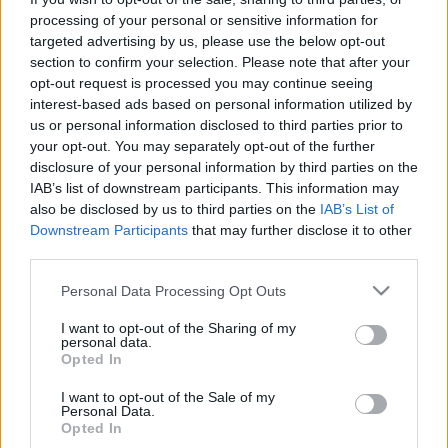
Dr. Gál Lászlót saját halottjának tekinti a Szombathelyi
processing of your personal or sensitive information for
Egyetemi Sportegyesület.
targeted advertising by us, please use the below opt-out
FEBRUÁR 12-ÉN ÉJFÉLKOR ZÁRUL A
section to confirm your selection. Please note that after your
JELENTKEZÉS A SZOMBATHELYI DUÁLIS
opt-out request is processed you may continue seeing
GÉPÉSZMÉRNÖKI KÉPZÉSRE
interest-based ads based on personal information utilized by
2021. február. 09. 06:19
us or personal information disclosed to third parties prior to
Felvételizők figyelem: korlátozott számban még vannak duális
your opt-out. You may separately opt-out of the further
helyek a szombathelyi gépészmérnöki képzésre. Február 12-én
disclosure of your personal information by third parties on the
éjfélig még lehet jelentkezni.
IAB’s list of downstream participants. This information may
HOSSZÚTÁVON MEGMARAD A GÉPÉSZMÉRNÖK-
also be disclosed by us to third parties on the
IAB’s List of
KÉPZÉS SZOMBATHELYEN
Downstream Participants
that may further disclose it to other
third parties.
2020. október. 02. 13:55
Megegyezett a város, az egyetem és tizenhárom cég.
Please note that this website/app uses one or more Google
Personal Data Processing Opt Outs
A SZOMBATHELYI VÁROSVEZETÉS MINDENT
services and may gather and store information including but
MEGTESZ, HOGY MEGMENTSE A
not limited to your visit or usage behaviour. You may click to
I want to opt-out of the Sharing of my
personal data.
GÉPÉSZMÉRNÖK-KÉPZÉST
grant or deny consent to Google and its third-party tags to
Opted In
use your data for below specified purposes in below Google
2020. augusztus. 05. 14:27
consent section.
I want to opt-out of the Sale of my
Folyamatosan egyeztetnek.
Personal Data.
VALÓBAN HATALMAS BOLDOGSÁGOT OKOZ,
Opted In