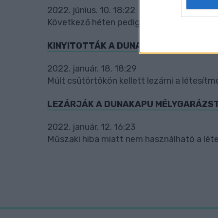
2022. június. 10. 18:22
web or d
Következő héten pedig a piac költözik ren
I want t
or app.
KINYITOTTÁK A DUNAKAPU TÉRI MÉLY
I want t
2022. január. 18. 18:29
Múlt csütörtökön kellett lezárni a létesítm
I want t
authenti
LEZÁRJÁK A DUNAKAPU MÉLYGARÁZS
2022. január. 12. 16:23
Műszaki hiba miatt nem használható a lét