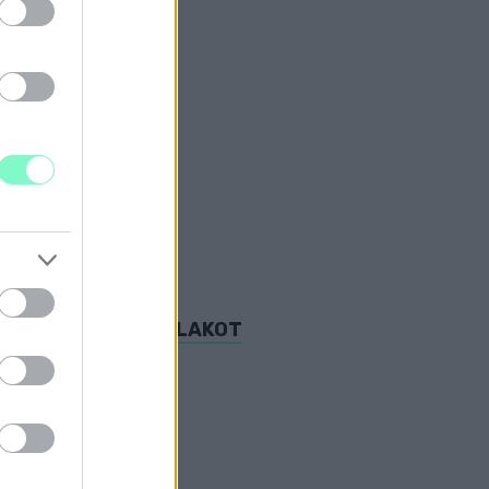
szervezetek.
VÁRFALRA NÉZŐ ABLAKOT
 figyelmet.