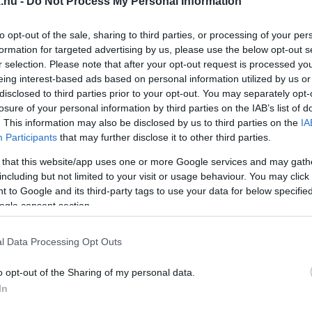
.hu -
Do Not Process My Personal Information
 DUNAKAPU TÉREN GYŐRBEN
to opt-out of the sale, sharing to third parties, or processing of your per
formation for targeted advertising by us, please use the below opt-out s
r selection. Please note that after your opt-out request is processed y
zpont várja a turistákat a város egyik legforgalmasabb
eing interest-based ads based on personal information utilized by us or
disclosed to third parties prior to your opt-out. You may separately opt-
JA CSÜTÖRTÖK ESTI BESZÉDÉT MAGYAR PÉTER 
losure of your personal information by third parties on the IAB’s list of
. This information may also be disclosed by us to third parties on the
IA
Participants
that may further disclose it to other third parties.
rkezik a folyók városába, 3 nappal a választás előtt.
 that this website/app uses one or more Google services and may gath
including but not limited to your visit or usage behaviour. You may click 
BELVÁROS NÖVÉNYZETE
 to Google and its third-party tags to use your data for below specifi
ogle consent section.
l Data Processing Opt Outs
 ÜTÖTTE GYŐRI BESZÉDÉBEN MAGYAR PÉTER
o opt-out of the Sharing of my personal data.
In