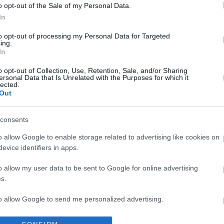
o opt-out of the Sale of my Personal Data.
olsó vidéki állomásán Magyar Pétert szerda este.
In
Ő SZERDÁN A GYŐRI DUNAKAPU TÉREN
to opt-out of processing my Personal Data for Targeted
ing.
In
atvédelemmel foglalkozó alapítványok, egyesületeket, 
o opt-out of Collection, Use, Retention, Sale, and/or Sharing
ersonal Data that Is Unrelated with the Purposes for which it
lected.
ÉRI PIAC HELYSZÍNE A HÓNAPBAN
Out
consents
 piacnak.
o allow Google to enable storage related to advertising like cookies on
evice identifiers in apps.
ELYETT GYŐRI POLGÁROK TISZTÍTOTTÁK MEG A 
o allow my user data to be sent to Google for online advertising
s.
 körüli áldatlan állapotokra riportunkban hívtuk fel a
to allow Google to send me personalized advertising.
IK A BUSZMENETREND GYŐRBEN
o allow Google to enable storage related to analytics like cookies on