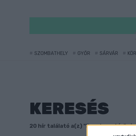
SZOMBATHELY
GYŐR
SÁRVÁR
KÖ
KERESÉS
20 hír találató a(z) "Dunakapu tér" cim