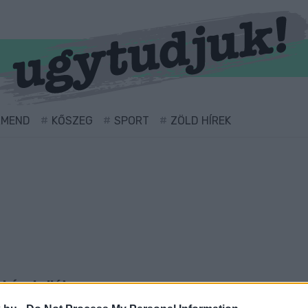
RMEND
KŐSZEG
SPORT
ZÖLD HÍREK
kével ellátva.