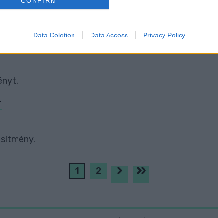
CONFIRM
evice identifiers in apps.
dezévny miatt a Tarcsay utcába.
o allow Google to enable storage related to functionality of the website
Data Deletion
Data Access
Privacy Policy
GARÁZST
o allow Google to enable storage related to personalization.
ényt.
o allow Google to enable storage related to security, including
cation functionality and fraud prevention, and other user protection.
T
esítmény.
1
2