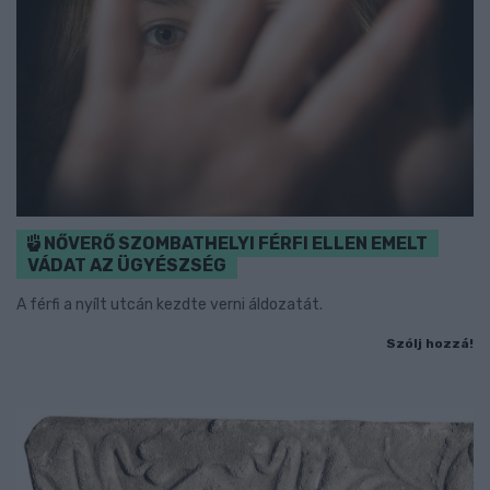
NŐVERŐ SZOMBATHELYI FÉRFI ELLEN EMELT
VÁDAT AZ ÜGYÉSZSÉG
A férfi a nyílt utcán kezdte verni áldozatát.
Szólj hozzá!