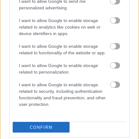
I want to allow Google to send me
kezdését.
personalized advertising.
1 hozzászólás
I want to allow Google to enable storage
related to analytics like cookies on web or
device identifiers in apps.
I want to allow Google to enable storage
related to functionality of the website or app.
I want to allow Google to enable storage
related to personalization.
I want to allow Google to enable storage
related to security, including authentication
functionality and fraud prevention, and other
user protection.
BAROKK POMPÁBA ÖLTÖZIK A BELVÁROS:
CONFIRM
HÉTVÉGÉN RENDEZIK MEG A XXXIII. GYŐRI BAROKK
ESKÜVŐT