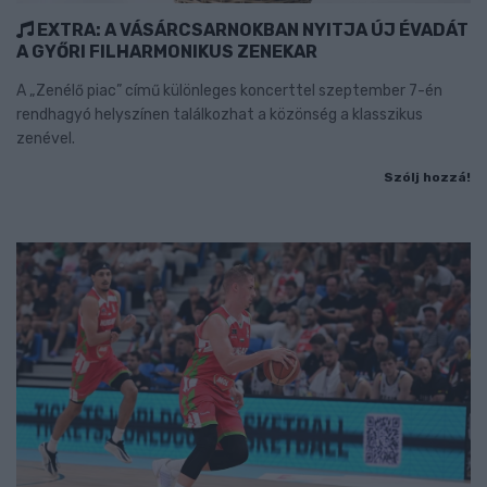
EXTRA: A VÁSÁRCSARNOKBAN NYITJA ÚJ ÉVADÁT
A GYŐRI FILHARMONIKUS ZENEKAR
A „Zenélő piac” című különleges koncerttel szeptember 7-én
rendhagyó helyszínen találkozhat a közönség a klasszikus
zenével.
Szólj hozzá!