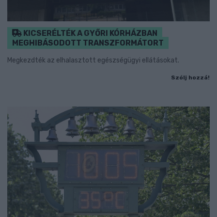
KICSERÉLTÉK A GYŐRI KÓRHÁZBAN
MEGHIBÁSODOTT TRANSZFORMÁTORT
Megkezdték az elhalasztott egészségügyi ellátásokat.
Szólj hozzá!