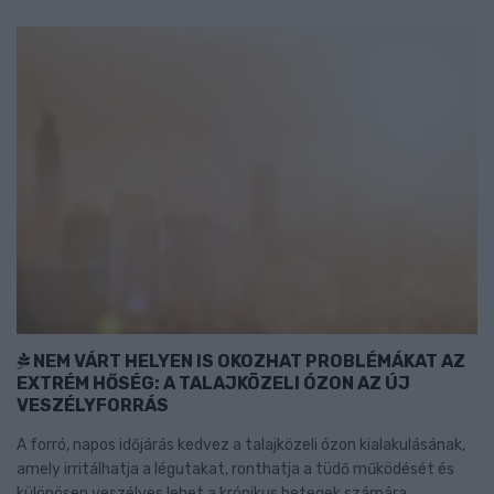
NEM VÁRT HELYEN IS OKOZHAT PROBLÉMÁKAT AZ
EXTRÉM HŐSÉG: A TALAJKÖZELI ÓZON AZ ÚJ
VESZÉLYFORRÁS
A forró, napos időjárás kedvez a talajközeli ózon kialakulásának,
amely irritálhatja a légutakat, ronthatja a tüdő működését és
különösen veszélyes lehet a krónikus betegek számára.