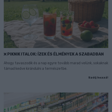
PIKNIK ITALOK: ÍZEK ÉS ÉLMÉNYEK A SZABADBAN
Ahogy tavaszodik és a nap egyre tovább marad velünk, sokaknak
támad kedve kirándulni a természetbe.
Szólj hozzá!