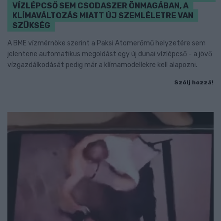
VÍZLÉPCSŐ SEM CSODASZER ÖNMAGÁBAN, A
KLÍMAVÁLTOZÁS MIATT ÚJ SZEMLÉLETRE VAN
SZÜKSÉG
A BME vízmérnöke szerint a Paksi Atomerőmű helyzetére sem
jelentene automatikus megoldást egy új dunai vízlépcső - a jövő
vízgazdálkodását pedig már a klímamodellekre kell alapozni.
Szólj hozzá!