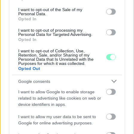
use your data for below specified purposes in below Google
consent section.
I want to opt-out of the Sale of my
Personal Data.
Opted In
I want to opt-out of processing my
Personal Data for Targeted Advertising.
Opted In
I want to opt-out of Collection, Use,
Retention, Sale, and/or Sharing of my
Personal Data that Is Unrelated with the
Purposes for which it was collected.
Opted Out
Google consents
I want to allow Google to enable storage
related to advertising like cookies on web or
ENERGIATAKARÉKOSSÁG: KORÁBBAN KEZDŐDIK
device identifiers in apps.
A GYŐRI AUDI ETO KC PÉNTEKI FELKÉSZÜLÉSI
MÉRKŐZÉSE
I want to allow my user data to be sent to
Az energiaellátás tehermentesítése érdekében másfél órával
Google for online advertising purposes.
előrébb hozták a Brest Bretagne Handball elleni találkozó