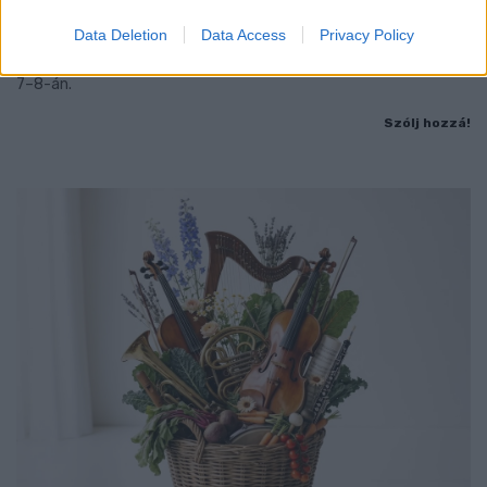
Data Deletion
Data Access
Privacy Policy
Jubileumi fogadalom megerősítés, történelmi felvonulás,
tűzshow és vezetett séták is várják az érdeklődőket augusztus
7–8-án.
Szólj hozzá!