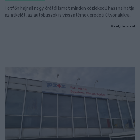
Hétfőn hajnali négy órától ismét minden közlekedő használhatja
az átkelőt, az autóbuszok is visszatérnek eredeti útvonalukra.
Szólj hozzá!