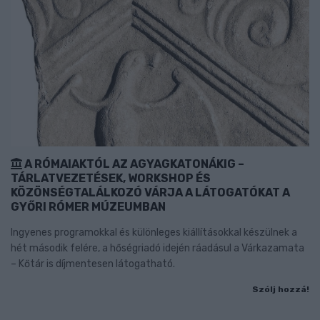
A RÓMAIAKTÓL AZ AGYAGKATONÁKIG –
TÁRLATVEZETÉSEK, WORKSHOP ÉS
KÖZÖNSÉGTALÁLKOZÓ VÁRJA A LÁTOGATÓKAT A
GYŐRI RÓMER MÚZEUMBAN
Ingyenes programokkal és különleges kiállításokkal készülnek a
hét második felére, a hőségriadó idején ráadásul a Várkazamata
– Kőtár is díjmentesen látogatható.
Szólj hozzá!