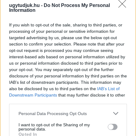
ugytudjuk.hu -
Do Not Process My Personal
Information
If you wish to opt-out of the sale, sharing to third parties, or
processing of your personal or sensitive information for
targeted advertising by us, please use the below opt-out
section to confirm your selection. Please note that after your
opt-out request is processed you may continue seeing
interest-based ads based on personal information utilized by
us or personal information disclosed to third parties prior to
your opt-out. You may separately opt-out of the further
disclosure of your personal information by third parties on the
A BAROKK ÖSSZES ÁRNYALATA ÉS MÉG EGY SOR
IAB’s list of downstream participants. This information may
KIVÁLÓ PROGRAM VÁR MINDENKIT EZEN A HÉTVÉGÉN
also be disclosed by us to third parties on the
IAB’s List of
GYŐRBEN
Downstream Participants
that may further disclose it to other
third parties.
Középpontban a hagyományőrzés, de lesz Pogány Induló és
Majka koncert, jóga szeánsz, “borhajózás” és egy csomó minden
Please note that this website/app uses one or more Google
Personal Data Processing Opt Outs
más.
services and may gather and store information including but
not limited to your visit or usage behaviour. You may click to
I want to opt-out of the Sharing of my
Szólj hozzá!
personal data.
grant or deny consent to Google and its third-party tags to
Opted In