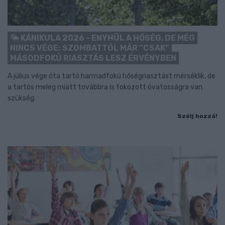
KÁNIKULA 2026 - ENYHÜL A HŐSÉG, DE MÉG
NINCS VÉGE: SZOMBATTÓL MÁR “CSAK”
MÁSODFOKÚ RIASZTÁS LESZ ÉRVÉNYBEN
A július vége óta tartó harmadfokú hőségriasztást mérséklik, de
a tartós meleg miatt továbbra is fokozott óvatosságra van
szükség.
Szólj hozzá!