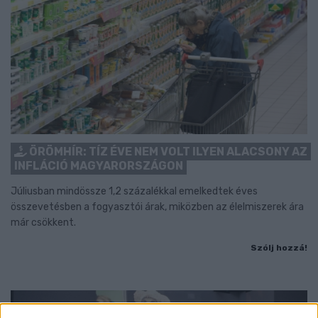
ÖRÖMHÍR: TÍZ ÉVE NEM VOLT ILYEN ALACSONY AZ
INFLÁCIÓ MAGYARORSZÁGON
Júliusban mindössze 1,2 százalékkal emelkedtek éves
összevetésben a fogyasztói árak, miközben az élelmiszerek ára
már csökkent.
Szólj hozzá!