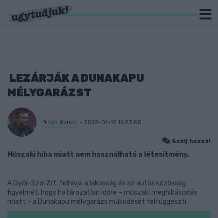
LEZÁRJÁK A DUNAKAPU
MÉLYGARÁZST
Pintér Bence
2022-01-12 16:23:00
Szólj hozzá!
Műszaki hiba miatt nem használható a létesítmény.
A Győr-Szol Zrt. felhívja a lakosság és az autós közösség
figyelmét, hogy határozatlan időre – műszaki meghibásodás
miatt – a Dunakapu mélygarázs működését felfüggeszti.