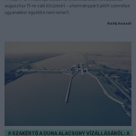
augusztus 11-re való kitűzését - a kormánypárti jelölt személye
ugyanakkor egyelőre nem ismert.
Szólj hozzá!
SZAKÉRTŐ A DUNA ALACSONY VÍZÁLLÁSÁRÓL: A