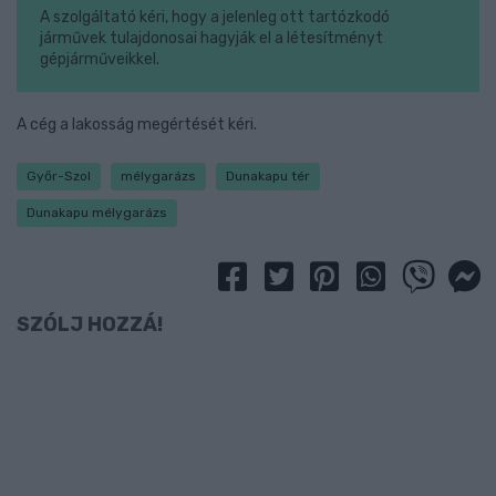
A szolgáltató kéri, hogy a jelenleg ott tartózkodó
járművek tulajdonosai hagyják el a létesítményt
gépjárműveikkel.
A cég a lakosság megértését kéri.
Győr-Szol
mélygarázs
Dunakapu tér
Dunakapu mélygarázs
SZÓLJ HOZZÁ!