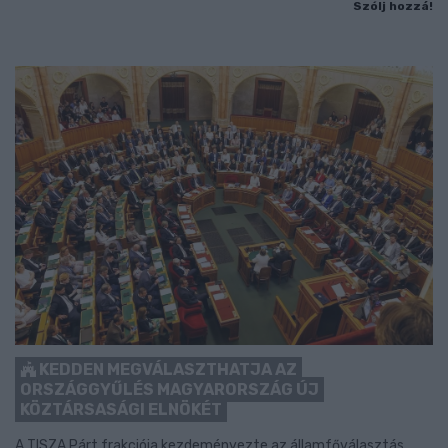
Szólj hozzá!
KEDDEN MEGVÁLASZTHATJA AZ
ORSZÁGGYŰLÉS MAGYARORSZÁG ÚJ
KÖZTÁRSASÁGI ELNÖKÉT
A TISZA Párt frakciója kezdeményezte az államfőválasztás