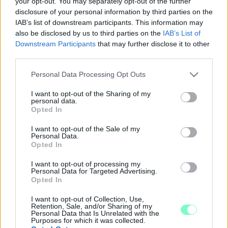
your opt-out. You may separately opt-out of the further
2020. március. 23. 14:01
disclosure of your personal information by third parties on the
A Szűrcsapó utcai gépházban történt a technikai probléma.
IAB’s list of downstream participants. This information may
SZEMÉTGYŰJTÉSRE HÍVJA A
also be disclosed by us to third parties on the
IAB’s List of
SZOMBATHELYIEKET A DERKOVITS
Downstream Participants
that may further disclose it to other
VÁROSRÉSZÉRT EGYESÜLET
third parties.
2019. június. 17. 12:28
Please note that this website/app uses one or more Google
Szombathely 4. számú önkormányzati választókörzeti
Personal Data Processing Opt Outs
services and may gather and store information including but
képviselőjével, Horváth Somával tisztítják meg a városrészt.
not limited to your visit or usage behaviour. You may click to
I want to opt-out of the Sharing of my
HÓNAPOKKAL A HATÁRIDŐ ELŐTT BIRTOKBA
personal data.
grant or deny consent to Google and its third-party tags to
VEHETIK A DERKOVITSIAK AZ ÚJ
Opted In
use your data for below specified purposes in below Google
PARKOLÓJUKAT
consent section.
I want to opt-out of the Sale of my
2019. Április. 17. 15:25
Personal Data.
74 új parkoló könnyíti a Bem-Váci környékén élők napi gondjait.
Opted In
VISSZAKAPTA JELKÉPÉT SZOMBATHELY
I want to opt-out of processing my
LEGNAGYOBB BÖLCSŐDÉJE
Personal Data for Targeted Advertising.
Opted In
2019. március. 25. 15:29
A képek ellenére nem a jóságos polgármesternek köszönhetően.
I want to opt-out of Collection, Use,
Retention, Sale, and/or Sharing of my
ZSÁKSZÁMRA SZEDTE A SZEMETET A
Personal Data that Is Unrelated with the
DERKOVITS KÉPVISELŐJE
Purposes for which it was collected.