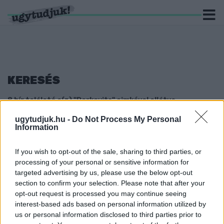
KERESÉS
8 hír találató a(z) "Derkovits" cimkével ellátva.
ugytudjuk.hu -
Do Not Process My Personal
KÖZÖSSÉGI SZEMÉTSZEDÉSRE HÍVJA A
Information
VÁROSRÉSZ LAKÓIT A DERKOVITS
VÁROSRÉSZÉRT EGYESÜLET
If you wish to opt-out of the sale, sharing to third parties, or
2022. augusztus. 17. 17:30
processing of your personal or sensitive information for
Várnak mindenkit, aki szeretné, hogy lakókörnyezete szebb,
targeted advertising by us, please use the below opt-out
tisztább és rendezettebb legyen
section to confirm your selection. Please note that after your
FÜRKÉSZEINK ÉS PORTYÁZÓINK JELENTIK:
opt-out request is processed you may continue seeing
CSŐTÖRÉS MIATT NINCS VÍZ SZOMBATHELYEN,
interest-based ads based on personal information utilized by
A DERKÓN
us or personal information disclosed to third parties prior to