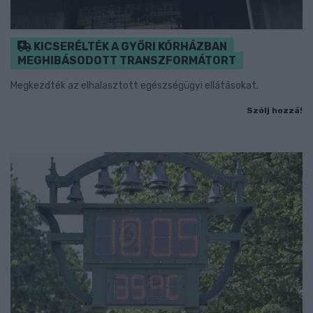
KICSERÉLTÉK A GYŐRI KÓRHÁZBAN
MEGHIBÁSODOTT TRANSZFORMÁTORT
Megkezdték az elhalasztott egészségügyi ellátásokat.
Szólj hozzá!