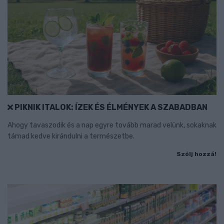
PIKNIK ITALOK: ÍZEK ÉS ÉLMÉNYEK A SZABADBAN
Ahogy tavaszodik és a nap egyre tovább marad velünk, sokaknak
támad kedve kirándulni a természetbe.
Szólj hozzá!