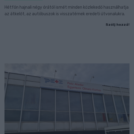
Hétfőn hajnali négy órától ismét minden közlekedő használhatja
az átkelőt, az autóbuszok is visszatérnek eredeti útvonalukra.
Szólj hozzá!