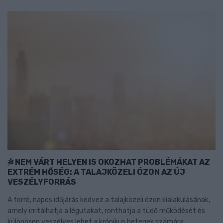
NEM VÁRT HELYEN IS OKOZHAT PROBLÉMÁKAT AZ
EXTRÉM HŐSÉG: A TALAJKÖZELI ÓZON AZ ÚJ
VESZÉLYFORRÁS
A forró, napos időjárás kedvez a talajközeli ózon kialakulásának,
amely irritálhatja a légutakat, ronthatja a tüdő működését és
különösen veszélyes lehet a krónikus betegek számára.