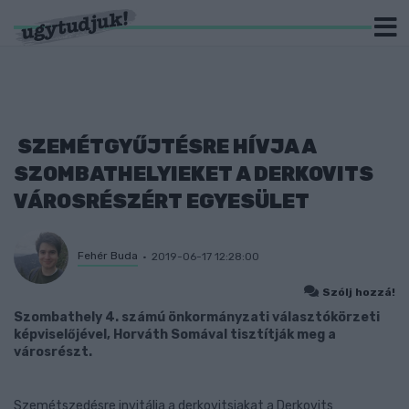
SZEMÉTGYŰJTÉSRE HÍVJA A
SZOMBATHELYIEKET A DERKOVITS
VÁROSRÉSZÉRT EGYESÜLET
Fehér Buda
2019-06-17 12:28:00
Szólj hozzá!
Szombathely 4. számú önkormányzati választókörzeti
képviselőjével, Horváth Somával tisztítják meg a
városrészt.
Szemétszedésre invitálja a derkovitsiakat a Derkovits