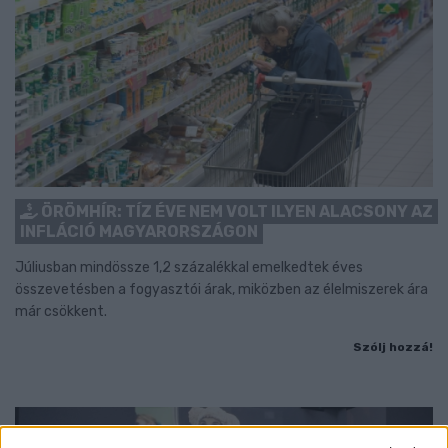
ÖRÖMHÍR: TÍZ ÉVE NEM VOLT ILYEN ALACSONY AZ
INFLÁCIÓ MAGYARORSZÁGON
Júliusban mindössze 1,2 százalékkal emelkedtek éves
összevetésben a fogyasztói árak, miközben az élelmiszerek ára
már csökkent.
Szólj hozzá!