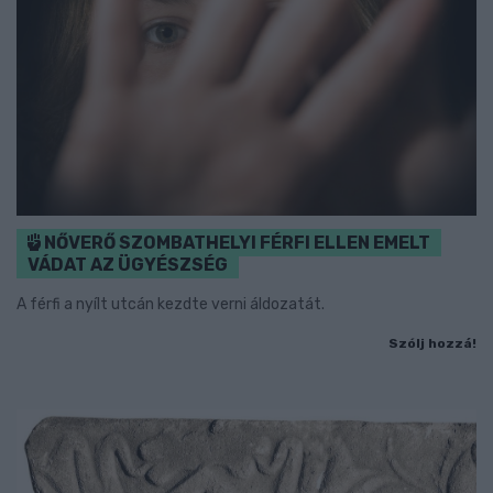
NŐVERŐ SZOMBATHELYI FÉRFI ELLEN EMELT
VÁDAT AZ ÜGYÉSZSÉG
A férfi a nyílt utcán kezdte verni áldozatát.
Szólj hozzá!