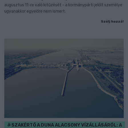
augusztus 11-re való kitűzését - a kormánypárti jelölt személye
ugyanakkor egyelőre nem ismert.
Szólj hozzá!
SZAKÉRTŐ A DUNA ALACSONY VÍZÁLLÁSÁRÓL: A