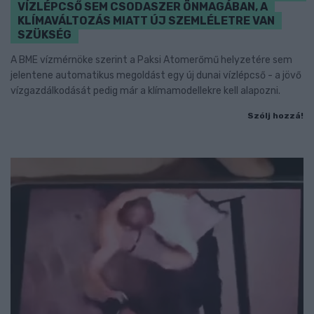
VÍZLÉPCSŐ SEM CSODASZER ÖNMAGÁBAN, A
KLÍMAVÁLTOZÁS MIATT ÚJ SZEMLÉLETRE VAN
SZÜKSÉG
A BME vízmérnöke szerint a Paksi Atomerőmű helyzetére sem
jelentene automatikus megoldást egy új dunai vízlépcső - a jövő
vízgazdálkodását pedig már a klímamodellekre kell alapozni.
Szólj hozzá!