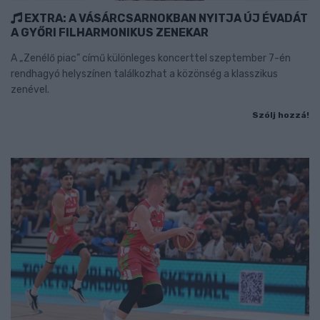
EXTRA: A VÁSÁRCSARNOKBAN NYITJA ÚJ ÉVADÁT
A GYŐRI FILHARMONIKUS ZENEKAR
A „Zenélő piac” című különleges koncerttel szeptember 7-én
rendhagyó helyszínen találkozhat a közönség a klasszikus
zenével.
Szólj hozzá!