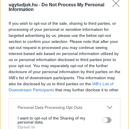
ugytudjuk.hu -
Do Not Process My Personal
Information
If you wish to opt-out of the sale, sharing to third parties, or
processing of your personal or sensitive information for
targeted advertising by us, please use the below opt-out
section to confirm your selection. Please note that after your
opt-out request is processed you may continue seeing
interest-based ads based on personal information utilized by
us or personal information disclosed to third parties prior to
your opt-out. You may separately opt-out of the further
disclosure of your personal information by third parties on the
A BAROKK ÖSSZES ÁRNYALATA ÉS MÉG EGY SOR
IAB’s list of downstream participants. This information may
KIVÁLÓ PROGRAM VÁR MINDENKIT EZEN A HÉTVÉGÉN
also be disclosed by us to third parties on the
IAB’s List of
GYŐRBEN
Downstream Participants
that may further disclose it to other
third parties.
Középpontban a hagyományőrzés, de lesz Pogány Induló és
Majka koncert, jóga szeánsz, “borhajózás” és egy csomó minden
Please note that this website/app uses one or more Google
Personal Data Processing Opt Outs
más.
services and may gather and store information including but
not limited to your visit or usage behaviour. You may click to
I want to opt-out of the Sharing of my
Szólj hozzá!
personal data.
grant or deny consent to Google and its third-party tags to
Opted In