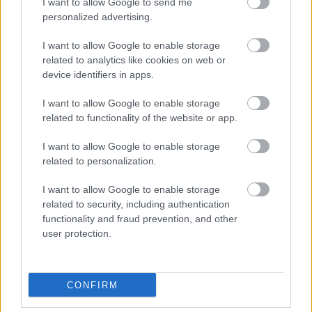
I want to allow Google to send me
kezdését.
personalized advertising.
1 hozzászólás
I want to allow Google to enable storage
related to analytics like cookies on web or
device identifiers in apps.
I want to allow Google to enable storage
related to functionality of the website or app.
I want to allow Google to enable storage
related to personalization.
I want to allow Google to enable storage
related to security, including authentication
functionality and fraud prevention, and other
user protection.
BAROKK POMPÁBA ÖLTÖZIK A BELVÁROS:
CONFIRM
HÉTVÉGÉN RENDEZIK MEG A XXXIII. GYŐRI BAROKK
ESKÜVŐT