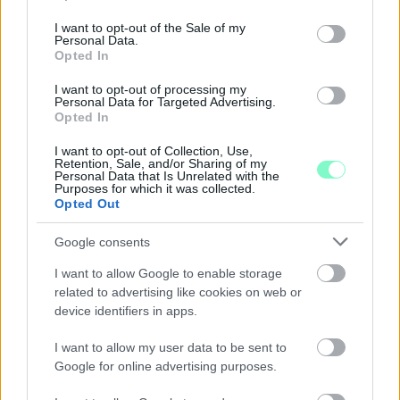
use your data for below specified purposes in below Google
consent section.
I want to opt-out of the Sale of my
Personal Data.
Opted In
I want to opt-out of processing my
Personal Data for Targeted Advertising.
Opted In
I want to opt-out of Collection, Use,
Retention, Sale, and/or Sharing of my
Personal Data that Is Unrelated with the
Purposes for which it was collected.
Opted Out
Google consents
I want to allow Google to enable storage
related to advertising like cookies on web or
ENERGIATAKARÉKOSSÁG: KORÁBBAN KEZDŐDIK
device identifiers in apps.
A GYŐRI AUDI ETO KC PÉNTEKI FELKÉSZÜLÉSI
MÉRKŐZÉSE
I want to allow my user data to be sent to
Az energiaellátás tehermentesítése érdekében másfél órával
Google for online advertising purposes.
előrébb hozták a Brest Bretagne Handball elleni találkozó