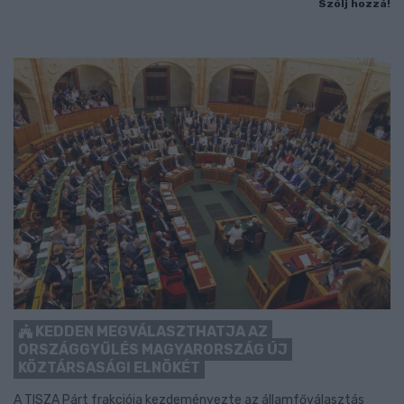
Szólj hozzá!
KEDDEN MEGVÁLASZTHATJA AZ
ORSZÁGGYŰLÉS MAGYARORSZÁG ÚJ
KÖZTÁRSASÁGI ELNÖKÉT
A TISZA Párt frakciója kezdeményezte az államfőválasztás