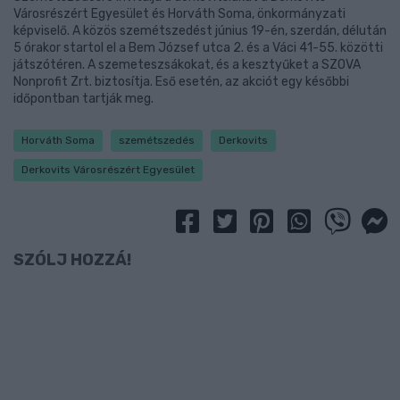
Városrészért Egyesület és Horváth Soma, önkormányzati
képviselő. A közös szemétszedést június 19-én, szerdán, délután
5 órakor startol el a Bem József utca 2. és a Váci 41-55. közötti
játszótéren. A szemeteszsákokat, és a kesztyűket a SZOVA
Nonprofit Zrt. biztosítja. Eső esetén, az akciót egy későbbi
időpontban tartják meg.
Horváth Soma
szemétszedés
Derkovits
Derkovits Városrészért Egyesület
SZÓLJ HOZZÁ!