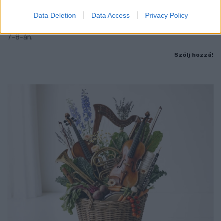
Jubileumi fogadalom megerősítés, történelmi felvonulás,
Data Deletion
Data Access
Privacy Policy
tűzshow és vezetett séták is várják az érdeklődőket augusztus
7–8-án.
Szólj hozzá!