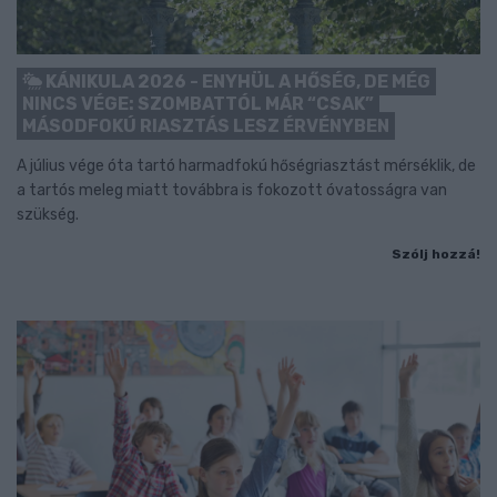
KÁNIKULA 2026 - ENYHÜL A HŐSÉG, DE MÉG
NINCS VÉGE: SZOMBATTÓL MÁR “CSAK”
MÁSODFOKÚ RIASZTÁS LESZ ÉRVÉNYBEN
A július vége óta tartó harmadfokú hőségriasztást mérséklik, de
a tartós meleg miatt továbbra is fokozott óvatosságra van
szükség.
Szólj hozzá!