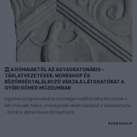
A RÓMAIAKTÓL AZ AGYAGKATONÁKIG –
TÁRLATVEZETÉSEK, WORKSHOP ÉS
KÖZÖNSÉGTALÁLKOZÓ VÁRJA A LÁTOGATÓKAT A
GYŐRI RÓMER MÚZEUMBAN
Ingyenes programokkal és különleges kiállításokkal készülnek a
hét második felére, a hőségriadó idején ráadásul a Várkazamata
– Kőtár is díjmentesen látogatható.
Szólj hozzá!