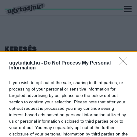
KERESÉS
137 hír találató a(z) "csalás" cimkével ellátva.
ugytudjuk.hu -
Do Not Process My Personal
Information
165 MILLIÓ FORINTOT CSALT KI ISMERŐSEITŐL
EGY NAGYKANIZSAI FÉRFI
If you wish to opt-out of the sale, sharing to third parties, or
processing of your personal or sensitive information for
2019. február. 20. 16:59
targeted advertising by us, please use the below opt-out
Alig néhány százezer forintot fizetett csak vissza.
section to confirm your selection. Please note that after your
PLÁGIUM A DALBAN, KIZÁRTAK EGY
opt-out request is processed you may continue seeing
VERSENYZŐT!
interest-based ads based on personal information utilized by
us or personal information disclosed to third parties prior to
2019. február. 18. 11:04
Cikkünkben mindkét dalt meghallgathatod.
your opt-out. You may separately opt-out of the further
disclosure of your personal information by third parties on the
52 VÁDLOTT AZ ELKÉPESZTŐ SZOMBATHELYI