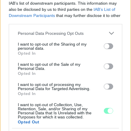
IAB’s list of downstream participants. This information may
ÜGYBEN: ORVOSNAK ADTÁK KI MAGUKAT,
also be disclosed by us to third parties on the
IAB’s List of
HOGY ALVÁSGARNITÚRÁT ÉS LÁGYLÉZER
Downstream Participants
that may further disclose it to other
KARÓRÁT TUKMÁLJANAK IDŐS EMBEREKNEK
third parties.
2018. december. 03. 08:13
Többszáz idős emberrel hitették el, hogy súlyos beteg, összesen
Please note that this website/app uses one or more Google
Personal Data Processing Opt Outs
közel százmilliós kárt okozva.
services and may gather and store information including but
not limited to your visit or usage behaviour. You may click to
I want to opt-out of the Sharing of my
KÉT KÖRÖZÖTT KÖRMENDI FÉRFIT IS
personal data.
ELKAPTAK A RENDŐRÖK KEDDEN
grant or deny consent to Google and its third-party tags to
Opted In
use your data for below specified purposes in below Google
2018. november. 28. 10:56
consent section.
I want to opt-out of the Sale of my
Ez egy ilyen nap volt.
Personal Data.
NEM ÁRT VIGYÁZNI, CSALÓK ÉLNEK VISSZA E-
Opted In
MAILEKBEN A NAV NEVÉVEL
I want to opt-out of processing my
2018. november. 07. 14:39
Personal Data for Targeted Advertising.
Opted In
Személyes adatokat próbálnak megszerezni.
A MAGYAR NEMZETI BANK NEVÉVEL
I want to opt-out of Collection, Use,
VISSZAÉLVE KÜLDTEK LEVELEKET
Retention, Sale, and/or Sharing of my
Personal Data that Is Unrelated with the
ÜGYFELEKNEK AZ ADATHALÁSZOK
Purposes for which it was collected.
Opted Out
2018. október. 24. 14:52
Banki azonosítókat és pénzt próbálnak kicsalni.