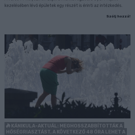
kezelésében lévő épületek egy részét is érinti az intézkedés.
Szólj hozzá!
KÁNIKULA-AKTUÁL: MEGHOSSZABBÍTOTTÁK A
HŐSÉGRIASZTÁST, A KÖVETKEZŐ 48 ÓRA LEHET A