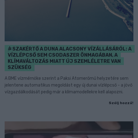
SZAKÉRTŐ A DUNA ALACSONY VÍZÁLLÁSÁRÓL: A
VÍZLÉPCSŐ SEM CSODASZER ÖNMAGÁBAN, A
KLÍMAVÁLTOZÁS MIATT ÚJ SZEMLÉLETRE VAN
SZÜKSÉG
A BME vízmérnöke szerint a Paksi Atomerőmű helyzetére sem
jelentene automatikus megoldást egy új dunai vízlépcső - a jövő
vízgazdálkodását pedig már a klímamodellekre kell alapozni.
Szólj hozzá!