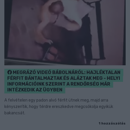
MEGRÁZÓ VIDEÓ BÁBOLNÁRÓL: HAJLÉKTALAN
FÉRFIT BÁNTALMAZTAK ÉS ALÁZTAK MEG - HELYI
INFORMÁCIÓINK SZERINT A RENDŐRSÉG MÁR
INTÉZKEDIK AZ ÜGYBEN
A felvételen egy padon alvó férfit ütnek meg, majd arra
kényszerítik, hogy térdre ereszkedve megcsókolja egyikük
bakancsát.
1 hozzászólás