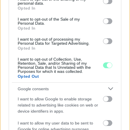
personal data.
grant or deny consent to Google and its third-party tags to
Szólj hozzá!
Opted In
use your data for below specified purposes in below Google
consent section.
I want to opt-out of the Sale of my
Personal Data.
Opted In
I want to opt-out of processing my
Personal Data for Targeted Advertising.
Opted In
I want to opt-out of Collection, Use,
Retention, Sale, and/or Sharing of my
Personal Data that Is Unrelated with the
Purposes for which it was collected.
Opted Out
Google consents
I want to allow Google to enable storage
related to advertising like cookies on web or
device identifiers in apps.
NŐVERŐ SZOMBATHELYI FÉRFI ELLEN EMELT
VÁDAT AZ ÜGYÉSZSÉG
I want to allow my user data to be sent to
Google for online advertising purposes.
A férfi a nyílt utcán kezdte verni áldozatát.