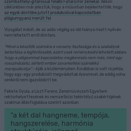
szombathelyi gitárossal felálló Fatal Error zenekar
. Akkori
cikkünkben már jeleztük, hogy a műsorban bejelentették, hogy
az egyik döntőbe jutott produkcióval kapcsolatban
plágiumgyanú merült fel
.
Vizsgálat indult, de az adás végéig az idő hiánya miatt nyilván
nem lehetett erről dönteni.
"Mivel a készítők számára a verseny tisztasága és a szabályok
betartása a legfontosabb, ezért csak reménykedni lehetett abban,
hogy a plágiummal kapcsolatos megkeresés nem más, mint egy
rosszindulatú, sértett ember zavarkeltési szándékú
manipulációja"
- írják a közleményben. Korábban is volt rá példa,
hogy egy-egy produkciót megvádoltak ilyesmivel, de eddig soha
senkiről nem igazolódott be.
Fekete Gyula, a Liszt Ferenc Zeneművészeti Egyetem
rektorhelyettesének és nemzetközi tekintélyű szakértőjének
szakmai állásfoglalása szerint azonban
"a két dal hangneme, tempója,
hangszerelése, harmónia