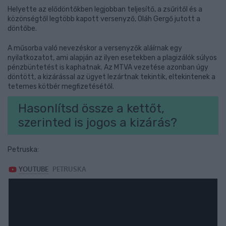
Helyette az elődöntőkben legjobban teljesítő, a zsűritől és a
közönségtől legtöbb kapott versenyző, Oláh Gergő jutott a
döntőbe.
A műsorba való nevezéskor a versenyzők aláírnak egy
nyilatkozatot, ami alapján az ilyen esetekben a plagizálók súlyos
pénzbüntetést is kaphatnak. Az MTVA vezetése azonban úgy
döntött, a kizárással az ügyet lezártnak tekintik, eltekintenek a
tetemes kötbér megfizetésétől.
Hasonlítsd össze a kettőt,
szerinted is jogos a kizárás?
Petruska: