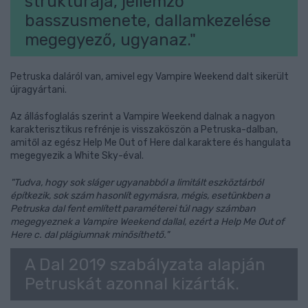
struktúrája, jellemző
basszusmenete, dallamkezelése
megegyező, ugyanaz."
Petruska daláról van, amivel egy Vampire Weekend dalt sikerült
újragyártani.
Az állásfoglalás szerint a Vampire Weekend dalnak a nagyon
karakterisztikus refrénje is visszaköszön a Petruska-dalban,
amitől az egész Help Me Out of Here dal karaktere és hangulata
megegyezik a White Sky-éval.
"Tudva, hogy sok sláger ugyanabból a limitált eszköztárból
építkezik, sok szám hasonlít egymásra, mégis, esetünkben a
Petruska dal fent említett paraméterei túl nagy számban
megegyeznek a Vampire Weekend dallal, ezért a Help Me Out of
Here c. dal plágiumnak minősíthető."
A Dal 2019 szabályzata alapján
Petruskát azonnal kizárták.