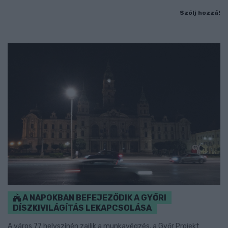
Szólj hozzá!
A NAPOKBAN BEFEJEZŐDIK A GYŐRI
DÍSZKIVILÁGÍTÁS LEKAPCSOLÁSA
A város 77 helyszínén zajlik a munkavégzés, a Győr Projekt