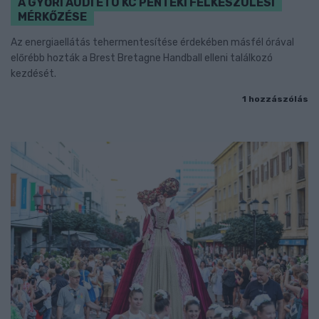
A GYŐRI AUDI ETO KC PÉNTEKI FELKÉSZÜLÉSI
MÉRKŐZÉSE
Az energiaellátás tehermentesítése érdekében másfél órával
előrébb hozták a Brest Bretagne Handball elleni találkozó
kezdését.
1 hozzászólás