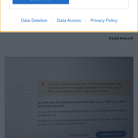
GYŐRI RÓMER MÚZEUMBAN
Ingyenes programokkal és különleges kiállításokkal készülnek a
hét második felére, a hőségriadó idején ráadásul a Várkazamata
Data Deletion
Data Access
Privacy Policy
– Kőtár is díjmentesen látogatható.
Szólj hozzá!