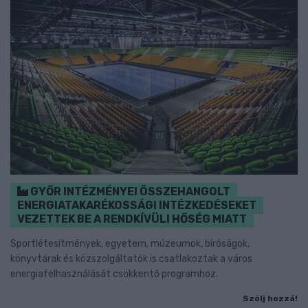
GYŐR INTÉZMÉNYEI ÖSSZEHANGOLT
ENERGIATAKARÉKOSSÁGI INTÉZKEDÉSEKET
VEZETTEK BE A RENDKÍVÜLI HŐSÉG MIATT
Sportlétesítmények, egyetem, múzeumok, bíróságok,
könyvtárak és közszolgáltatók is csatlakoztak a város
energiafelhasználását csökkentő programhoz.
Szólj hozzá!