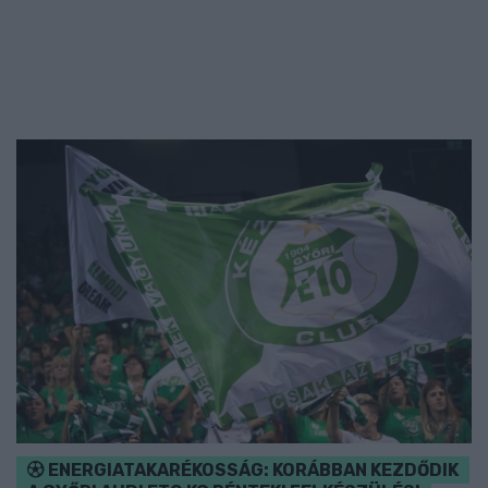
ENERGIATAKARÉKOSSÁG: KORÁBBAN KEZDŐDIK