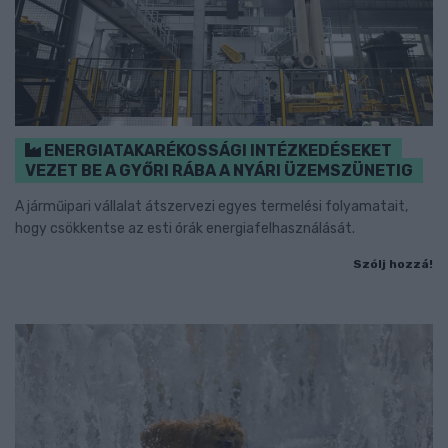
ENERGIATAKARÉKOSSÁGI INTÉZKEDÉSEKET
VEZET BE A GYŐRI RÁBA A NYÁRI ÜZEMSZÜNETIG
A járműipari vállalat átszervezi egyes termelési folyamatait,
hogy csökkentse az esti órák energiafelhasználását.
Szólj hozzá!