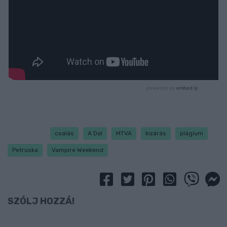
csalás
A Dal
MTVA
kizárás
plágium
Petruska
Vampire Weekend
SZÓLJ HOZZÁ!