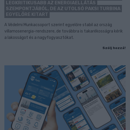
LEGKRITIKUSABB AZ ENERGIAELLÁTÁS
SZEMPONTJÁBÓL, DE AZ UTOLSÓ PAKSI TURBINA
EGYELŐRE KITART
A Védelmi Munkacsoport szerint egyelőre stabil az ország
villamosenergia-rendszere, de továbbra is takarékosságra kérik
a lakosságot és a nagyfogyasztókat.
Szólj hozzá!