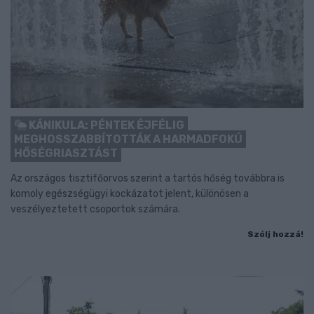
KÁNIKULA: PÉNTEK ÉJFÉLIG
MEGHOSSZABBÍTOTTÁK A HARMADFOKÚ
HŐSÉGRIASZTÁST
Az országos tisztifőorvos szerint a tartós hőség továbbra is
komoly egészségügyi kockázatot jelent, különösen a
veszélyeztetett csoportok számára.
Szólj hozzá!