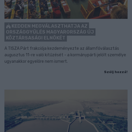
KEDDEN MEGVÁLASZTHATJA AZ
ORSZÁGGYŰLÉS MAGYARORSZÁG ÚJ
KÖZTÁRSASÁGI ELNÖKÉT
A TISZA Párt frakciója kezdeményezte az államfőválasztás
augusztus 11-re való kitűzését - a kormánypárti jelölt személye
ugyanakkor egyelőre nem ismert.
Szólj hozzá!