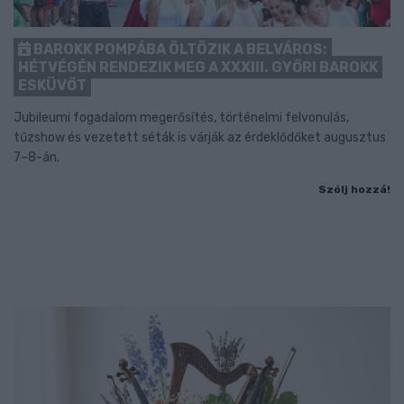
BAROKK POMPÁBA ÖLTÖZIK A BELVÁROS:
HÉTVÉGÉN RENDEZIK MEG A XXXIII. GYŐRI BAROKK
ESKÜVŐT
Jubileumi fogadalom megerősítés, történelmi felvonulás,
tűzshow és vezetett séták is várják az érdeklődőket augusztus
7–8-án.
Szólj hozzá!