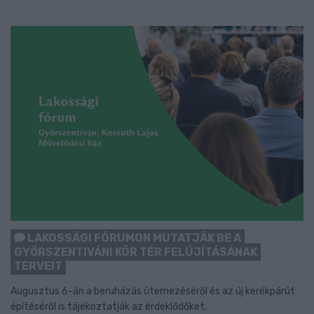
LAKOSSÁGI FÓRUMON MUTATJÁK BE A
GYŐRSZENTIVÁNI KÖR TÉR FELÚJÍTÁSÁNAK
TERVEIT
Augusztus 6-án a beruházás ütemezéséről és az új kerékpárút
építéséről is tájékoztatják az érdeklődőket.