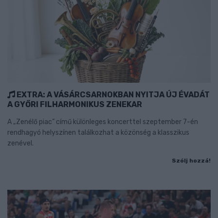
EXTRA: A VÁSÁRCSARNOKBAN NYITJA ÚJ ÉVADÁT
A GYŐRI FILHARMONIKUS ZENEKAR
A „Zenélő piac” című különleges koncerttel szeptember 7-én
rendhagyó helyszínen találkozhat a közönség a klasszikus
zenével.
Szólj hozzá!