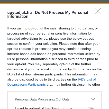
ugytudjuk.hu -
Do Not Process My Personal
Information
If you wish to opt-out of the sale, sharing to third parties, or
processing of your personal or sensitive information for
targeted advertising by us, please use the below opt-out
section to confirm your selection. Please note that after your
opt-out request is processed you may continue seeing
interest-based ads based on personal information utilized by
us or personal information disclosed to third parties prior to
your opt-out. You may separately opt-out of the further
disclosure of your personal information by third parties on the
IAB’s list of downstream participants. This information may
also be disclosed by us to third parties on the
IAB’s List of
ÁTADJÁK A MEGÚJULT ERZSÉBET LIGETI
Downstream Participants
that may further disclose it to other
KRESZ-PARKOT GYŐRBEN – CSALÁDI
third parties.
PROGRAMOKKAL ÜNNEPLIK A FELÚJÍTÁST
Please note that this website/app uses one or more Google
Personal Data Processing Opt Outs
Ügyességi versenyek, KRESZ-kvíz, ingyenes kerékpár- és e-
services and may gather and store information including but
rollerjelölés is várja a családokat augusztus 8-án.
not limited to your visit or usage behaviour. You may click to
I want to opt-out of the Sharing of my