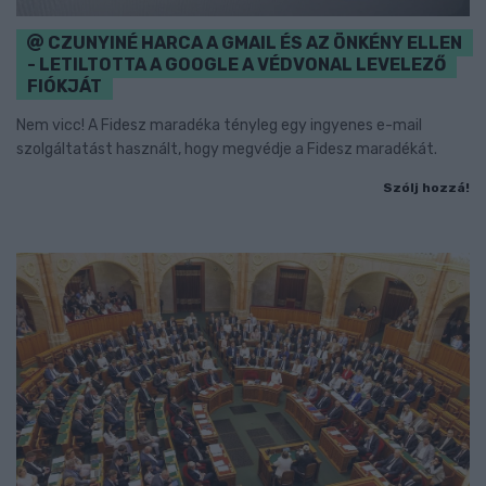
CZUNYINÉ HARCA A GMAIL ÉS AZ ÖNKÉNY ELLEN
- LETILTOTTA A GOOGLE A VÉDVONAL LEVELEZŐ
FIÓKJÁT
Nem vicc! A Fidesz maradéka tényleg egy ingyenes e-mail
szolgáltatást használt, hogy megvédje a Fidesz maradékát.
Szólj hozzá!