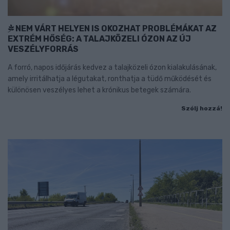
NEM VÁRT HELYEN IS OKOZHAT PROBLÉMÁKAT AZ
EXTRÉM HŐSÉG: A TALAJKÖZELI ÓZON AZ ÚJ
VESZÉLYFORRÁS
A forró, napos időjárás kedvez a talajközeli ózon kialakulásának,
amely irritálhatja a légutakat, ronthatja a tüdő működését és
különösen veszélyes lehet a krónikus betegek számára.
Szólj hozzá!