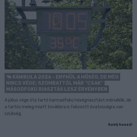
KÁNIKULA 2026 - ENYHÜL A HŐSÉG, DE MÉG
NINCS VÉGE: SZOMBATTÓL MÁR “CSAK”
MÁSODFOKÚ RIASZTÁS LESZ ÉRVÉNYBEN
A július vége óta tartó harmadfokú hőségriasztást mérséklik, de
a tartós meleg miatt továbbra is fokozott óvatosságra van
szükség.
Szólj hozzá!