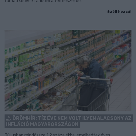
támad kedve kirándulni a természetbe.
Szólj hozzá!
ÖRÖMHÍR: TÍZ ÉVE NEM VOLT ILYEN ALACSONY AZ
INFLÁCIÓ MAGYARORSZÁGON
Júliusban mindössze 1,2 százalékkal emelkedtek éves