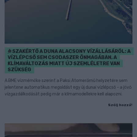
SZAKÉRTŐ A DUNA ALACSONY VÍZÁLLÁSÁRÓL: A
VÍZLÉPCSŐ SEM CSODASZER ÖNMAGÁBAN, A
KLÍMAVÁLTOZÁS MIATT ÚJ SZEMLÉLETRE VAN
SZÜKSÉG
A BME vízmérnöke szerint a Paksi Atomerőmű helyzetére sem
jelentene automatikus megoldást egy új dunai vízlépcső - a jövő
vízgazdálkodását pedig már a klímamodellekre kell alapozni.
Szólj hozzá!