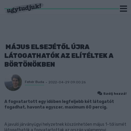
MÁJUS ELSEJÉTŐL ÚJRA
LÁTOGATHATÓK AZ ELÍTÉLTEK A
BÖRTÖNÖKBEN
Fehér Buda
2022-04-29 09:00:26
Szólj hozzá!
A fogvatartott egy időben legfeljebb két látogatót
fogadhat, havonta egyszer, maximum 60 percig.
A javuló járványügyi helyzetnek köszönhetően május 1-től ismét
látogathatók a fogvatartottak az ország valamennyi