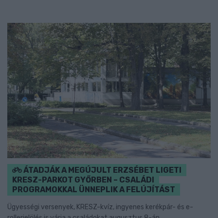
ÁTADJÁK A MEGÚJULT ERZSÉBET LIGETI
KRESZ-PARKOT GYŐRBEN – CSALÁDI
PROGRAMOKKAL ÜNNEPLIK A FELÚJÍTÁST
Ügyességi versenyek, KRESZ-kvíz, ingyenes kerékpár- és e-
rollerjelölés is várja a családokat augusztus 8-án.