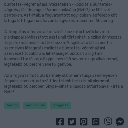
büntetés-végrehajtási intézetében - közölte a Büntetés-
végrehajtás Országos Parancsnoksága (BvOP) az MTI-vel
pénteken. Azt írták: a fogvatartott egy időben legfeljebb két
látogatót fogadhat, havonta egyszer, maximum 60 percig.
A látogatás a fogvatartottak és hozzátartozóik közötti
plexilappal elválasztott asztalnál történhet, a fizikai érintkezés
teljes kizárásával - tették hozzá. A tájékoztatás szerint a
személyes látogatás mellett a büntetés-végrehajtási
szervezet továbbra is lehetőséget biztosít a digitális
kapcsolattartásra; a Skype-beszélő havonta egy alkalommal,
legfeljebb 60 percre vehető igénybe.
Az a fogvatartott, aki bármely okból nem tudja személyesen
fogadni a hozzátartozóit, legfeljebb heti két alkalommal,
legfeljebb 60 percben Skype-olhat a kapcsolattartójával - írta a
BvOP.
börtön
koronavírus
látogatás