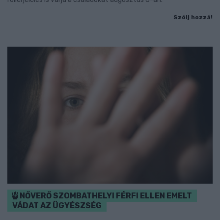
Szólj hozzá!
NŐVERŐ SZOMBATHELYI FÉRFI ELLEN EMELT
VÁDAT AZ ÜGYÉSZSÉG