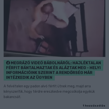
MEGRÁZÓ VIDEÓ BÁBOLNÁRÓL: HAJLÉKTALAN
FÉRFIT BÁNTALMAZTAK ÉS ALÁZTAK MEG - HELYI
INFORMÁCIÓINK SZERINT A RENDŐRSÉG MÁR
INTÉZKEDIK AZ ÜGYBEN
A felvételen egy padon alvó férfit ütnek meg, majd arra
kényszerítik, hogy térdre ereszkedve megcsókolja egyikük
bakancsát.
1 hozzászólás