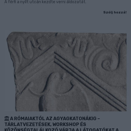
A férfi a nyílt utcán kezdte verni áldozatát.
Szólj hozzá!
A RÓMAIAKTÓL AZ AGYAGKATONÁKIG –
TÁRLATVEZETÉSEK, WORKSHOP ÉS
KÖZÖNSÉGTALÁLKOZÓ VÁRJA A LÁTOGATÓKAT A