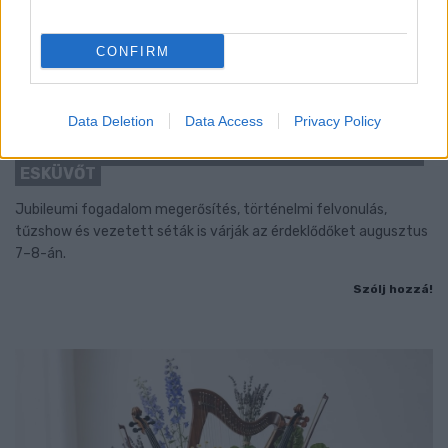
CONFIRM
Data Deletion
Data Access
Privacy Policy
BAROKK POMPÁBA ÖLTÖZIK A BELVÁROS:
HÉTVÉGÉN RENDEZIK MEG A XXXIII. GYŐRI BAROKK
ESKÜVŐT
Jubileumi fogadalom megerősítés, történelmi felvonulás,
tűzshow és vezetett séták is várják az érdeklődőket augusztus
7–8-án.
Szólj hozzá!