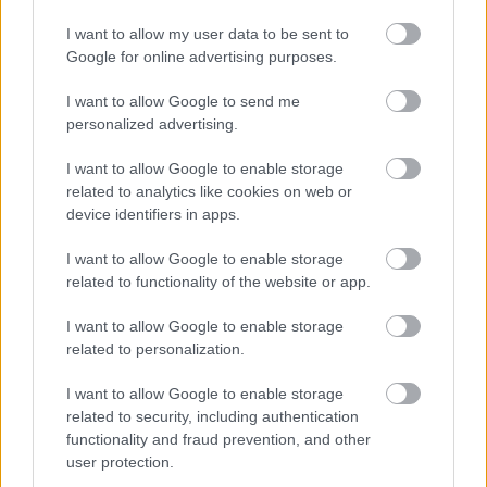
I want to allow my user data to be sent to
Google for online advertising purposes.
ENERGIATAKARÉKOSSÁG: KORÁBBAN KEZDŐDIK
A GYŐRI AUDI ETO KC PÉNTEKI FELKÉSZÜLÉSI
I want to allow Google to send me
MÉRKŐZÉSE
personalized advertising.
Az energiaellátás tehermentesítése érdekében másfél órával
I want to allow Google to enable storage
előrébb hozták a Brest Bretagne Handball elleni találkozó
related to analytics like cookies on web or
kezdését.
device identifiers in apps.
1 hozzászólás
I want to allow Google to enable storage
related to functionality of the website or app.
I want to allow Google to enable storage
related to personalization.
I want to allow Google to enable storage
related to security, including authentication
functionality and fraud prevention, and other
user protection.