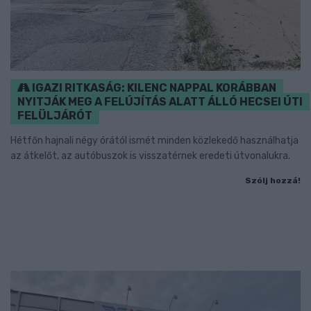
IGAZI RITKASÁG: KILENC NAPPAL KORÁBBAN
NYITJÁK MEG A FELÚJÍTÁS ALATT ÁLLÓ HECSEI ÚTI
FELÜLJÁRÓT
Hétfőn hajnali négy órától ismét minden közlekedő használhatja
az átkelőt, az autóbuszok is visszatérnek eredeti útvonalukra.
Szólj hozzá!