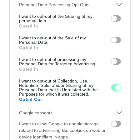
Please note that this website/app uses one or more Google
KIVÁLÓ PROGRAM VÁR MINDENKIT EZEN A HÉTVÉGÉN
Personal Data Processing Opt Outs
GYŐRBEN
services and may gather and store information including but
not limited to your visit or usage behaviour. You may click to
I want to opt-out of the Sharing of my
personal data.
Középpontban a hagyományőrzés, de lesz Pogány Induló és
grant or deny consent to Google and its third-party tags to
Opted In
Majka koncert, jóga szeánsz, “borhajózás” és egy csomó minden
use your data for below specified purposes in below Google
más.
consent section.
I want to opt-out of the Sale of my
Personal Data.
Szólj hozzá!
Opted In
I want to opt-out of processing my
Personal Data for Targeted Advertising.
Opted In
I want to opt-out of Collection, Use,
Retention, Sale, and/or Sharing of my
Personal Data that Is Unrelated with the
Purposes for which it was collected.
Opted Out
Google consents
I want to allow Google to enable storage
related to advertising like cookies on web or
device identifiers in apps.