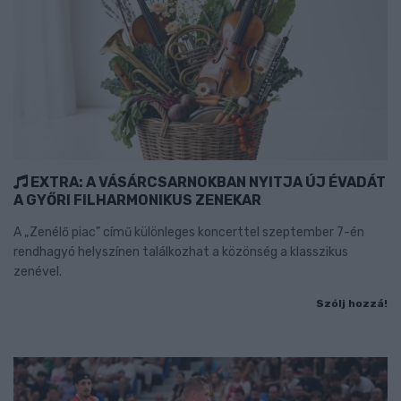
EXTRA: A VÁSÁRCSARNOKBAN NYITJA ÚJ ÉVADÁT
A GYŐRI FILHARMONIKUS ZENEKAR
A „Zenélő piac” című különleges koncerttel szeptember 7-én
rendhagyó helyszínen találkozhat a közönség a klasszikus
zenével.
Szólj hozzá!