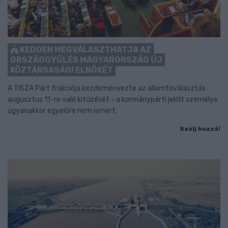
KEDDEN MEGVÁLASZTHATJA AZ
ORSZÁGGYŰLÉS MAGYARORSZÁG ÚJ
KÖZTÁRSASÁGI ELNÖKÉT
A TISZA Párt frakciója kezdeményezte az államfőválasztás
augusztus 11-re való kitűzését - a kormánypárti jelölt személye
ugyanakkor egyelőre nem ismert.
Szólj hozzá!