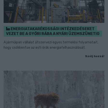
ENERGIATAKARÉKOSSÁGI INTÉZKEDÉSEKET
VEZET BE A GYŐRI RÁBA A NYÁRI ÜZEMSZÜNETIG
A járműipari vállalat átszervezi egyes termelési folyamatait,
hogy csökkentse az esti órák energiafelhasználását.
Szólj hozzá!