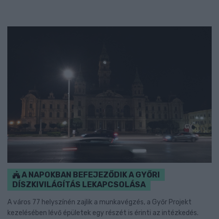
A NAPOKBAN BEFEJEZŐDIK A GYŐRI
DÍSZKIVILÁGÍTÁS LEKAPCSOLÁSA
A város 77 helyszínén zajlik a munkavégzés, a Győr Projekt
kezelésében lévő épületek egy részét is érinti az intézkedés.