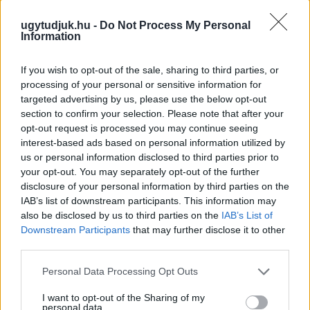
Szólj hozzá!
ugytudjuk.hu -
Do Not Process My Personal
Information
If you wish to opt-out of the sale, sharing to third parties, or
processing of your personal or sensitive information for
targeted advertising by us, please use the below opt-out
section to confirm your selection. Please note that after your
opt-out request is processed you may continue seeing
interest-based ads based on personal information utilized by
us or personal information disclosed to third parties prior to
your opt-out. You may separately opt-out of the further
disclosure of your personal information by third parties on the
IAB’s list of downstream participants. This information may
also be disclosed by us to third parties on the
IAB’s List of
Downstream Participants
that may further disclose it to other
third parties.
A RÓMAIAKTÓL AZ AGYAGKATONÁKIG –
TÁRLATVEZETÉSEK, WORKSHOP ÉS
Please note that this website/app uses one or more Google
Personal Data Processing Opt Outs
KÖZÖNSÉGTALÁLKOZÓ VÁRJA A LÁTOGATÓKAT A
services and may gather and store information including but
GYŐRI RÓMER MÚZEUMBAN
not limited to your visit or usage behaviour. You may click to
I want to opt-out of the Sharing of my
personal data.