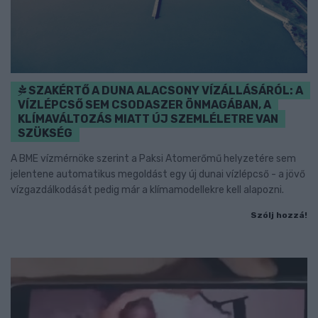
SZAKÉRTŐ A DUNA ALACSONY VÍZÁLLÁSÁRÓL: A
VÍZLÉPCSŐ SEM CSODASZER ÖNMAGÁBAN, A
KLÍMAVÁLTOZÁS MIATT ÚJ SZEMLÉLETRE VAN
SZÜKSÉG
A BME vízmérnöke szerint a Paksi Atomerőmű helyzetére sem
jelentene automatikus megoldást egy új dunai vízlépcső - a jövő
vízgazdálkodását pedig már a klímamodellekre kell alapozni.
Szólj hozzá!