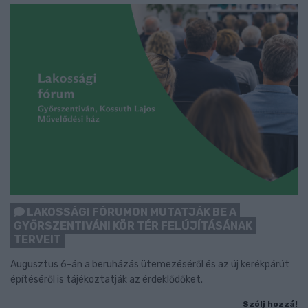
LAKOSSÁGI FÓRUMON MUTATJÁK BE A
GYŐRSZENTIVÁNI KÖR TÉR FELÚJÍTÁSÁNAK
TERVEIT
Augusztus 6-án a beruházás ütemezéséről és az új kerékpárút
építéséről is tájékoztatják az érdeklődőket.
Szólj hozzá!