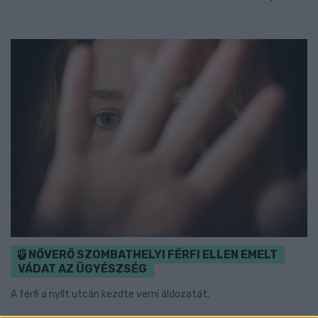
NŐVERŐ SZOMBATHELYI FÉRFI ELLEN EMELT
VÁDAT AZ ÜGYÉSZSÉG
A férfi a nyílt utcán kezdte verni áldozatát.