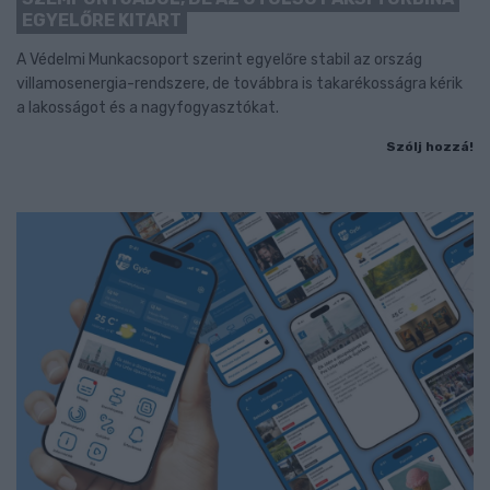
EGYELŐRE KITART
A Védelmi Munkacsoport szerint egyelőre stabil az ország
villamosenergia-rendszere, de továbbra is takarékosságra kérik
a lakosságot és a nagyfogyasztókat.
Szólj hozzá!