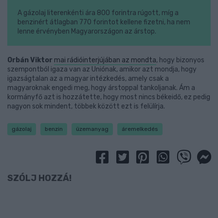
A gázolaj literenkénti ára 800 forintra rúgott, míg a
benzinért átlagban 770 forintot kellene fizetni, ha nem
lenne érvényben Magyarországon az árstop.
Orbán Viktor
mai rádióinterjújában az mondta
, hogy bizonyos
szempontból igaza van az Uniónak, amikor azt mondja, hogy
igazságtalan az a magyar intézkedés, amely csak a
magyaroknak engedi meg, hogy árstoppal tankoljanak. Ám a
kormányfő azt is hozzátette, hogy most nincs békeidő, ez pedig
nagyon sok mindent, többek között ezt is felülírja.
gázolaj
benzin
üzemanyag
áremelkedés
SZÓLJ HOZZÁ!