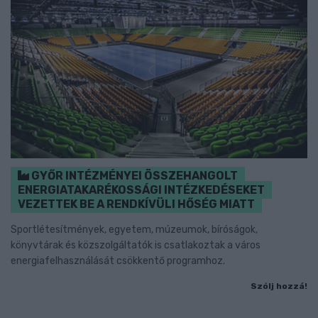
GYŐR INTÉZMÉNYEI ÖSSZEHANGOLT
ENERGIATAKARÉKOSSÁGI INTÉZKEDÉSEKET
VEZETTEK BE A RENDKÍVÜLI HŐSÉG MIATT
Sportlétesítmények, egyetem, múzeumok, bíróságok,
könyvtárak és közszolgáltatók is csatlakoztak a város
energiafelhasználását csökkentő programhoz.
Szólj hozzá!