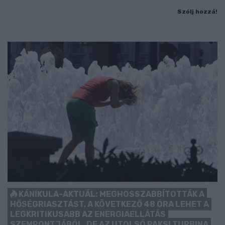
Szólj hozzá!
KÁNIKULA-AKTUÁL: MEGHOSSZABBÍTOTTÁK A
HŐSÉGRIASZTÁST, A KÖVETKEZŐ 48 ÓRA LEHET A
LEGKRITIKUSABB AZ ENERGIAELLÁTÁS
SZEMPONTJÁBÓL, DE AZ UTOLSÓ PAKSI TURBINA