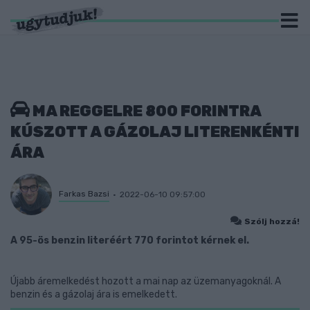
MA REGGELRE 800 FORINTRA
KÚSZOTT A GÁZOLAJ LITERENKÉNTI
ÁRA
Farkas Bazsi
2022-06-10 09:57:00
Szólj hozzá!
A 95-ös benzin literéért 770 forintot kérnek el.
Újabb áremelkedést hozott a mai nap az üzemanyagoknál. A
benzin és a gázolaj ára is emelkedett.