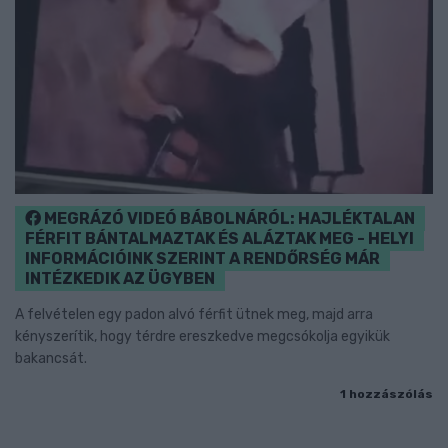
MEGRÁZÓ VIDEÓ BÁBOLNÁRÓL: HAJLÉKTALAN
FÉRFIT BÁNTALMAZTAK ÉS ALÁZTAK MEG - HELYI
INFORMÁCIÓINK SZERINT A RENDŐRSÉG MÁR
INTÉZKEDIK AZ ÜGYBEN
A felvételen egy padon alvó férfit ütnek meg, majd arra
kényszerítik, hogy térdre ereszkedve megcsókolja egyikük
bakancsát.
1 hozzászólás