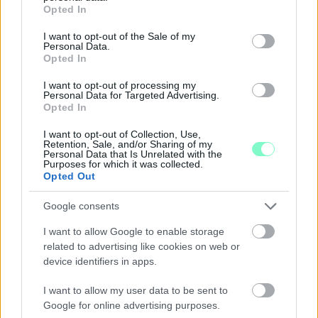
grant or deny consent to Google and its third-party tags to
Opted In
Ingyenes programokkal és különleges kiállításokkal készülnek a
use your data for below specified purposes in below Google
hét második felére, a hőségriadó idején ráadásul a Várkazamata
consent section.
I want to opt-out of the Sale of my
– Kőtár is díjmentesen látogatható.
Personal Data.
Opted In
Szólj hozzá!
I want to opt-out of processing my
Personal Data for Targeted Advertising.
Opted In
I want to opt-out of Collection, Use,
Retention, Sale, and/or Sharing of my
Personal Data that Is Unrelated with the
Purposes for which it was collected.
Opted Out
Google consents
I want to allow Google to enable storage
related to advertising like cookies on web or
device identifiers in apps.
I want to allow my user data to be sent to
Google for online advertising purposes.