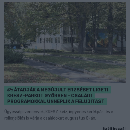
ÁTADJÁK A MEGÚJULT ERZSÉBET LIGETI
KRESZ-PARKOT GYŐRBEN – CSALÁDI
PROGRAMOKKAL ÜNNEPLIK A FELÚJÍTÁST
Ügyességi versenyek, KRESZ-kvíz, ingyenes kerékpár- és e-
rollerjelölés is várja a családokat augusztus 8-án.
Szólj hozzá!