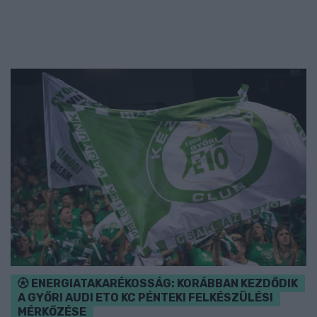
ENERGIATAKARÉKOSSÁG: KORÁBBAN KEZDŐDIK
A GYŐRI AUDI ETO KC PÉNTEKI FELKÉSZÜLÉSI
MÉRKŐZÉSE