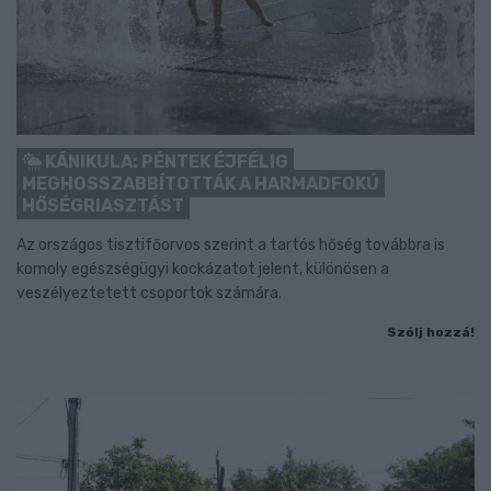
KÁNIKULA: PÉNTEK ÉJFÉLIG
MEGHOSSZABBÍTOTTÁK A HARMADFOKÚ
HŐSÉGRIASZTÁST
Az országos tisztifőorvos szerint a tartós hőség továbbra is
komoly egészségügyi kockázatot jelent, különösen a
veszélyeztetett csoportok számára.
Szólj hozzá!