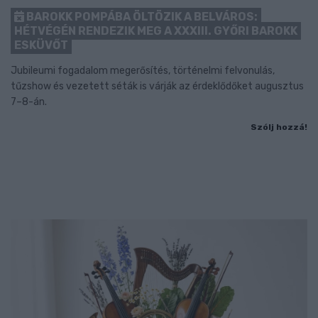
BAROKK POMPÁBA ÖLTÖZIK A BELVÁROS:
HÉTVÉGÉN RENDEZIK MEG A XXXIII. GYŐRI BAROKK
ESKÜVŐT
Jubileumi fogadalom megerősítés, történelmi felvonulás,
tűzshow és vezetett séták is várják az érdeklődőket augusztus
7–8-án.
Szólj hozzá!