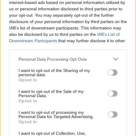
interest-based ads based on personal information utilized by
KUTAKON
us or personal information disclosed to third parties prior to
2021. szeptember. 17. 10:11
your opt-out. You may separately opt-out of the further
Soha nem tankolhattunk még ennyire drágán.
disclosure of your personal information by third parties on the
JELENTŐSEN NŐTTEK AZ ÉLELMISZERÁRAK
IAB’s list of downstream participants. This information may
AUGUSZTUSBAN
also be disclosed by us to third parties on the
IAB’s List of
Downstream Participants
that may further disclose it to other
2021. szeptember. 12. 19:22
third parties.
Elsősorban a cukor, a búza és a növényi olajok drágulása miatt.
MEREDEKEN ÍVEL FELFELÉ AZ ÜZEMANYAGOK
Please note that this website/app uses one or more Google
Personal Data Processing Opt Outs
ÁRA
services and may gather and store information including but
not limited to your visit or usage behaviour. You may click to
I want to opt-out of the Sharing of my
2020. május. 13. 17:28
personal data.
grant or deny consent to Google and its third-party tags to
Pénteken újabb drágulás jön.
Opted In
use your data for below specified purposes in below Google
PÉNTEKEN ÚJRA 300 FORINT FÖLÉ EMELKEDIK
consent section.
I want to opt-out of the Sale of my
A BENZIN ÁRA
Personal Data.
Opted In
2020. május. 06. 16:47
Ennyi volt a nagy zuhanásból?
I want to opt-out of processing my
Personal Data for Targeted Advertising.
JAVÍTHATATLANUL ÉDESSZÁJÚ? AKKOR VAN
Opted In
EGY ROSSZ HÍRÜNK, KEDVENC
ÉDESSÉGÜNKÉRT TÖBBET KELL MAJD
I want to opt-out of Collection, Use,