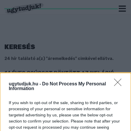
KERESÉS
24 hír találató a(z) "áremelkedés" cimkével ellátva.
14 ÉVES CSÚCSOT DÖNTÖTT AZ INFLÁCIÓ
2021. december. 08. 10:08
ugytudjuk.hu -
Do Not Process My Personal
Brutális áremelkedés figyelhető meg az élelmiszerek nagy
Information
részénél.
SZERDÁTÓL A BENZIN ÁRA IS ÁTLÉPI AZ 500
If you wish to opt-out of the sale, sharing to third parties, or
FORINTOS HATÁRT
processing of your personal or sensitive information for
targeted advertising by us, please use the below opt-out
2021. október. 25. 14:00
section to confirm your selection. Please note that after your
A drágulásnak nincs vége.
opt-out request is processed you may continue seeing
REKORDÁRON VAN A BENZIN A MAGYAR