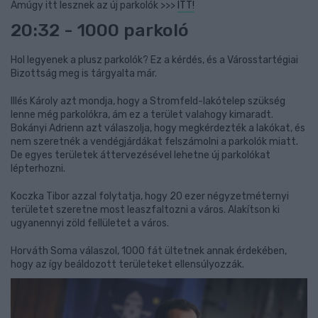
Amúgy itt lesznek az új parkolók >>>
ITT!
20:32 - 1000 parkoló
Hol legyenek a plusz parkolók? Ez a kérdés, és a Városstartégiai
Bizottság meg is tárgyalta már.
Illés Károly azt mondja, hogy a Stromfeld-lakótelep szükség
lenne még parkolókra, ám ez a terület valahogy kimaradt.
Bokányi Adrienn azt válaszolja, hogy megkérdezték a lakókat, és
nem szeretnék a vendégjárdákat felszámolni a parkolók miatt.
De egyes területek áttervezésével lehetne új parkolókat
lépterhozni.
Koczka Tibor azzal folytatja, hogy 20 ezer négyzetméternyi
területet szeretne most leaszfaltozni a város. Alakítson ki
ugyanennyi zöld fellületet a város.
Horváth Soma válaszol, 1000 fát ültetnek annak érdekében,
hogy az így beáldozott területeket ellensúlyozzák.