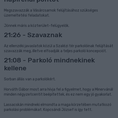
Megszavazzák a Vásárcsarnok felújításához szükséges
üzemeltetési feladatokat.
Jönnek máris a közterület-felügyelők.
21:26 - Szavaznak
Az ellenzéki javaslatok közül a Szalézi tér parkolóinak felújítását
szavazzák meg, illetve elfoadják a teljes parkoló koncepciót.
21:08 - Parkoló mindnekinek
kellene
Sorban állás van a parkolókért.
Horváth Gábor most arra hívja fel a figyelmet, hogy a Minervánál
minden négyzetcentit beépítettek, és ez nem egy jó gyakorlat.
Lassacskán mindneki elmondta a maga körzetében mutatkozó
parkolási problémákat. Kopcsándi József is így tett.