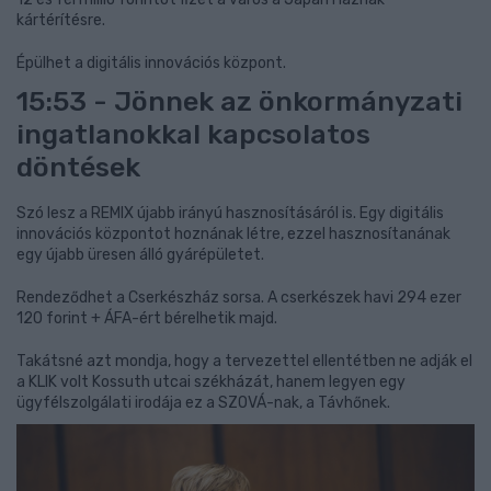
kártérítésre.
Épülhet a digitális innovációs központ.
15:53 - Jönnek az önkormányzati
ingatlanokkal kapcsolatos
döntések
Szó lesz a REMIX újabb irányú hasznosításáról is. Egy digitális
innovációs központot hoznának létre, ezzel hasznosítanának
egy újabb üresen álló gyárépületet.
Rendeződhet a Cserkészház sorsa. A cserkészek havi 294 ezer
120 forint + ÁFA-ért bérelhetik majd.
Takátsné azt mondja, hogy a tervezettel ellentétben ne adják el
a KLIK volt Kossuth utcai székházát, hanem legyen egy
ügyfélszolgálati irodája ez a SZOVÁ-nak, a Távhőnek.