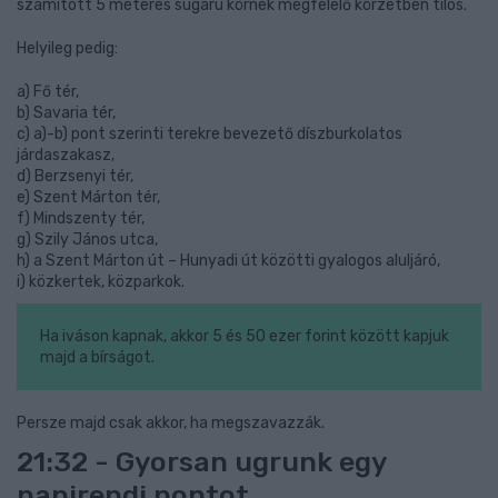
számított 5 méteres sugarú körnek megfelelő körzetben tilos.
Helyileg pedig:
a) Fő tér,
b) Savaria tér,
c) a)-b) pont szerinti terekre bevezető díszburkolatos
járdaszakasz,
d) Berzsenyi tér,
e) Szent Márton tér,
f) Mindszenty tér,
g) Szily János utca,
h) a Szent Márton út – Hunyadi út közötti gyalogos aluljáró,
i) közkertek, közparkok.
Ha iváson kapnak, akkor 5 és 50 ezer forint között kapjuk
majd a bírságot.
Persze majd csak akkor, ha megszavazzák.
21:32 - Gyorsan ugrunk egy
napirendi pontot