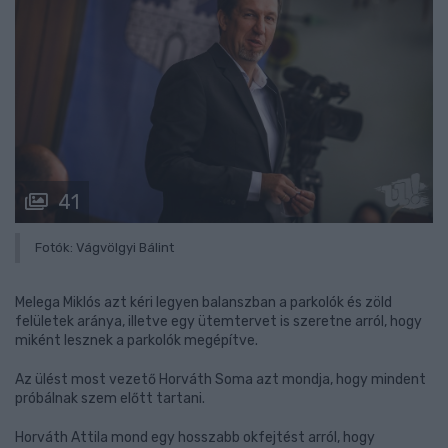
41
Fotók: Vágvölgyi Bálint
Melega Miklós azt kéri legyen balanszban a parkolók és zöld
felületek aránya, illetve egy ütemtervet is szeretne arról, hogy
miként lesznek a parkolók megépítve.
Az ülést most vezető Horváth Soma azt mondja, hogy mindent
próbálnak szem előtt tartani.
Horváth Attila mond egy hosszabb okfejtést arról, hogy