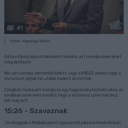
41
Fotók: Vágvölgyi Bálint
Sátory Károly lépcsőfokonként haladna, azt mondja innen lehet
még építkezni.
Illés azt mondja, dönteniük kellett, vagy a KRESZ-parkot vagy a
Víztornyot újítják fel, utóbbi mellett döntöttek.
Czeglédy Csaba azt mondja ez egy hagyománytisztelő város, és
korábban senki nem mondta, hogy a Víztorony színe más lesz.
Hát más lett.
15:26 - Szavaznak
Jóváhagyják a Médiaközpont ügyvezetői pályázatának kiírását.