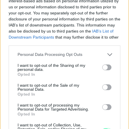
interest-based ads based on personal information utilized by
us or personal information disclosed to third parties prior to
your opt-out. You may separately opt-out of the further
disclosure of your personal information by third parties on the
IAB’s list of downstream participants. This information may
also be disclosed by us to third parties on the
IAB’s List of
Downstream Participants
that may further disclose it to other
Illés Károly azt venné ki az előterjesztésből, hogy a
third parties.
körzetek egyéni képviselői feleljenek a
szemétszedésekért.
Please note that this website/app uses one or more Google
Personal Data Processing Opt Outs
services and may gather and store information including but
Horváth Soma és Tóth Kálmán is azzal válaszol, hogy ennyit egy
not limited to your visit or usage behaviour. You may click to
I want to opt-out of the Sharing of my
körzeti képviselőnek kötelessége megtennie.
personal data.
grant or deny consent to Google and its third-party tags to
Opted In
use your data for below specified purposes in below Google
Szóba kerül a parkfenntartás és a fűnyírás is.
consent section.
I want to opt-out of the Sale of my
Personal Data.
Horváth Soma azt mondja, hogy plusz 90 millió forintot adnak a
Opted In
SZOMPARK-nak azért, hogy minden eszköz meglegyen a
munkához. Amúgy meg sok családi házas övezetben is lenyírják
I want to opt-out of processing my
a füvet az önkormányzati cég dolgozói, pedig azt a lakosok is
Personal Data for Targeted Advertising.
megtennék.
Opted In
Nagyon jó közösségépítő program egy szemétszedés - mondja
I want to opt-out of Collection, Use,
Retention, Sale, and/or Sharing of my