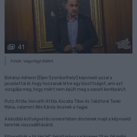
41
Fotók: Vágvölgyi Bálint
Bokányi Adrienn (Éljen Szombathely!) képviselő azzal a
javaslattal él, hogy hozzanak létre egy bizottságot, ami azt
vizsgálja meg, hogy miért nem épült meg a zanati kerékpárút.
Putz Attila, Horváth Attila, Koczka Tibor és Takátsné Tenki
Mária, valamint Illés Károly lesznek a tagjai.
A későbbi költségvetés ismeretében döntenek majd a képviselői
keretek visszaállításáról.
Elfogadtják a fő téri WC felújításhoz szükséges 13 és fél millió