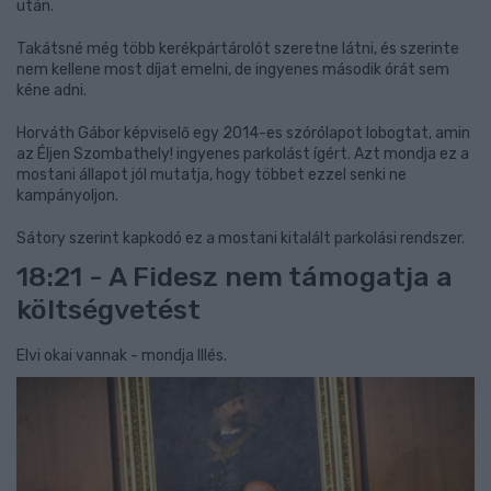
után.
Takátsné még több kerékpártárolót szeretne látni, és szerinte
nem kellene most díjat emelni, de ingyenes második órát sem
kéne adni.
Horváth Gábor képviselő egy 2014-es szórólapot lobogtat, amin
az Éljen Szombathely! ingyenes parkolást ígért. Azt mondja ez a
mostani állapot jól mutatja, hogy többet ezzel senki ne
kampányoljon.
Sátory szerint kapkodó ez a mostani kitalált parkolási rendszer.
18:21 - A Fidesz nem támogatja a
költségvetést
Elvi okai vannak - mondja Illés.