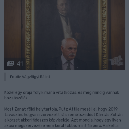
41
Fotók: Vágvölgyi Bálint
Közel egy órája folyik már a vitatkozás, és még mindig vannak
hozzászólók.
Most Zanat földi helytartója, Putz Attila meséli el, hogy 2019
tavaszán, hogyan szervezett rá szemétszedést Kántás Zoltán
a körzet akkori fideszes képviselője. Azt mondja, hogy egy ilyen
akció megszervezése nem kerül többe, mint 15 perc. Ha kell, a