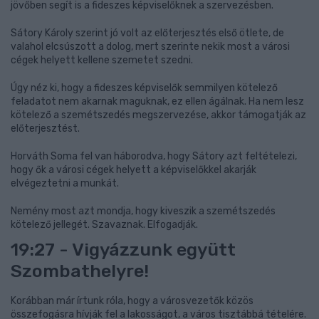
jövőben segít is a fideszes képviselőknek a szervezésben.
Sátory Károly szerint jó volt az előterjesztés első ötlete, de
valahol elcsúszott a dolog, mert szerinte nekik most a városi
cégek helyett kellene szemetet szedni.
Úgy néz ki, hogy a fideszes képviselők semmilyen kötelező
feladatot nem akarnak maguknak, ez ellen ágálnak. Ha nem lesz
kötelező a szemétszedés megszervezése, akkor támogatják az
előterjesztést.
Horváth Soma fel van háborodva, hogy Sátory azt feltételezi,
hogy ők a városi cégek helyett a képviselőkkel akarják
elvégeztetni a munkát.
Nemény most azt mondja, hogy kiveszik a szemétszedés
kötelező jellegét. Szavaznak. Elfogadják.
19:27 - Vigyázzunk együtt
Szombathelyre!
Korábban már írtunk róla, hogy a városvezetők közös
összefogásra hívják fel a lakosságot, a város tisztábbá tételére.