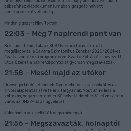
Amit olyan elírások indokolnak mint, hogy például a Mesabolt
bábszínház alapdokumentumában igazgató helyett
zenekarvezető volt eddig.
Minden gigszert kijavítottak.
22:03 - Még 7 napirendi pont van
Bölcsödei feladatok, az SOS Gyermekfaluval kötött
megállapodás, a Savaria Szimfonikus Zenekar 2020/2021-es
évadra vonatkozó programterve, Szarka Zoltánról elnevezett
utca. Ezeket a napirendi pontokat gyorsan megszavazzák.
21:58 - Mesél majd az utókor
Orvosügyi kérdések jönnek. Gyermekorvosi praxisokról és az
orvosi alapellátás átvételéről tárgyalnak. Most annyi lesz a
változás, hogy szeptember 30 helyett dember 31-el veszi át a
város az OMSZ-tól az ügyeletet.
Különösebb vita nélkül átmegy mindegyik.
21:56 - Megszavazták, holnaptól