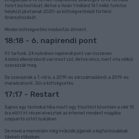
forint biztosítását, illetve a Volán 1 milliárd 167 millió forintos
helyközi járatainak 2020-as költségvetésből történő
finanszírozását.
Minden költségvetési módosítás átment.
18:18 - 6. napirendi pont
Itt tartunk, 24 nyilvános napirendi pont van összesen.
A belső ellenőrzésről van most szó, illetve nincs, mert vita nélkül
szavazzák meg.
De szavaznak a 7.-ről is, a 2019-es zárszámadásról, a 2019-es
maradványról. Jön a költségvetés.
17:17 - Restart
Sajnos egy technikai hiba miatt egy frissítést követően a cikk 15
óra előtt írt részei elvesztek az internet mindent magába
szippantó sötét lyukában.
De mivel a memóriám még működik jöjjenek a legfontosabbak
távirati stílusban: