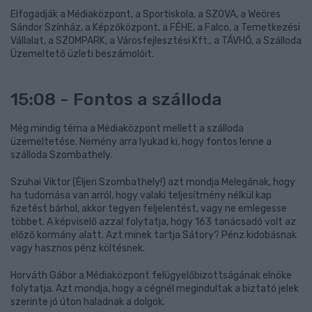
Elfogadják a Médiaközpont, a Sportiskola, a SZOVA, a Weöres
Sándor Színház, a Képzőközpont, a FÉHE, a Falco, a Temetkezési
Vállalat, a SZOMPARK, a Városfejlesztési Kft., a TÁVHŐ, a Szálloda
Üzemeltető üzleti beszámolóit.
15:08 - Fontos a szálloda
Még mindig téma a Médiaközpont mellett a szálloda
üzemeltetése. Nemény arra lyukad ki, hogy fontos lenne a
szálloda Szombathely.
Szuhai Viktor (Éljen Szombathely!) azt mondja Melegának, hogy
ha tudomása van arról, hogy valaki teljesítmény nélkül kap
fizetést bárhol, akkor tegyen feljelentést, vagy ne emlegesse
többet. A képviselő azzal folytatja, hogy 163 tanácsadó volt az
előző kormány alatt. Azt minek tartja Sátory? Pénz kidobásnak
vagy hasznos pénz költésnek.
Horváth Gábor a Médiaközpont felügyelőbizottságának elnöke
folytatja. Azt mondja, hogy a cégnél megindultak a biztató jelek
szerinte jó úton haladnak a dolgok.