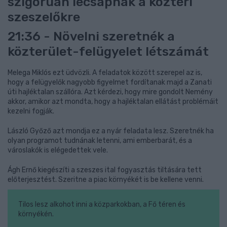
szigorúan lecsapnak a köztéri
szeszelőkre
21:36 - Növelni szeretnék a
közterület-felügyelet létszámát
Melega Miklós ezt üdvözli. A feladatok között szerepel az is,
hogy a felügyelők nagyobb figyelmet fordítanak majd a Zanati
úti hajléktalan szállóra. Azt kérdezi, hogy mire gondolt Nemény
akkor, amikor azt mondta, hogy a hajléktalan ellátást problémáit
kezelni fogják.
László Győző azt mondja ez a nyár feladata lesz. Szeretnék ha
olyan programot tudnának letenni, ami emberbarát, és a
városlakók is elégedettek vele.
Ágh Ernő kiegészíti a szeszes ital fogyasztás tiltására tett
előterjesztést. Szeritne a piac környékét is be kellene venni.
Tilos lesz alkohot inni a közparkokban, a Fő téren és
környékén.