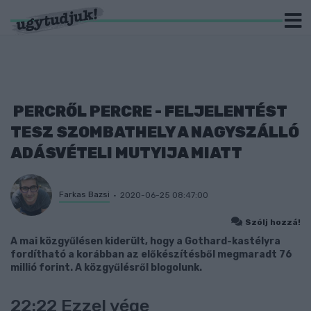
PERCRŐL PERCRE - FELJELENTÉST
TESZ SZOMBATHELY A NAGYSZÁLLÓ
ADÁSVÉTELI MUTYIJA MIATT
Farkas Bazsi
2020-06-25 08:47:00
Szólj hozzá!
A mai közgyűlésen kiderült, hogy a Gothard-kastélyra
fordítható a korábban az előkészítésből megmaradt 76
millió forint. A közgyűlésről blogolunk.
22:22 Ezzel vége