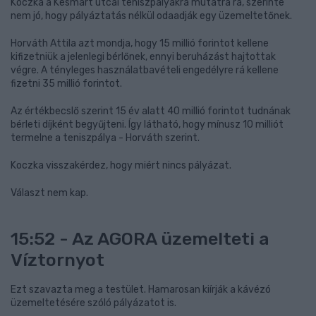
Koczka a Késmárt utcai teniszpályákra mutatra rá, szerinte
nem jó, hogy pályáztatás nélkül odaadják egy üzemeltetőnek.
Horváth Attila azt mondja, hogy 15 millió forintot kellene
kifizetniük a jelenlegi bérlőnek, ennyi beruházást hajtottak
végre. A tényleges használatbavételi engedélyre rá kellene
fizetni 35 millió forintot.
Az értékbecslő szerint 15 év alatt 40 millió forintot tudnának
bérleti díjként begyűjteni. Így látható, hogy mínusz 10 milliót
termelne a teniszpálya - Horváth szerint.
Koczka visszakérdez, hogy miért nincs pályázat.
Választ nem kap.
15:52 - Az AGORA üzemelteti a
Víztornyot
Ezt szavazta meg a testület. Hamarosan kiírják a kávézó
üzemeltetésére szóló pályázatot is.