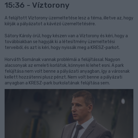
15:36 - Víztorony
A felújított Víztorony üzemeltetése lesz a téma, illetve az, hogy
kiírják a pályázatot a kávézó üzemeltetésére.
Sátory Károly örül, hogy készen van a Víztorony és kéri, hogy a
továbbiakban se hagyják ki a létesítmény üzemeltetési
terveiből, és azt is kéri, hogy nyissák meg a KRESZ-parkot.
Horváth Somának vannak problémái a felújítással. Nagyon
alacsonyak az emeleti korlátok, könnyen ki lehet esni. A park
felújítása nem volt benne a pályázati anyagban, így a városnak
kellett hozzátenni plusz pénzt. Nem volt benne a pályázati
anyagban a KRESZ-park burkolatának felújítása sem.