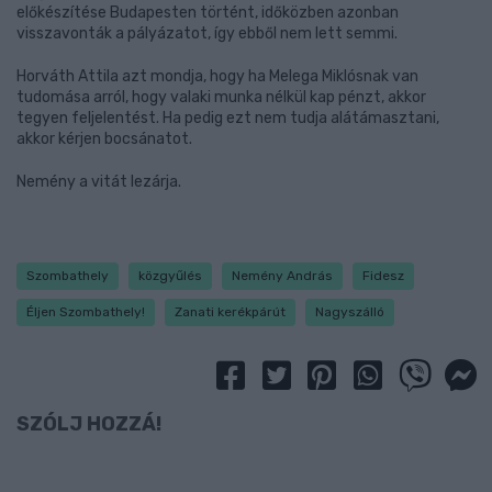
előkészítése Budapesten történt, időközben azonban
visszavonták a pályázatot, így ebből nem lett semmi.
Horváth Attila azt mondja, hogy ha Melega Miklósnak van
tudomása arról, hogy valaki munka nélkül kap pénzt, akkor
tegyen feljelentést. Ha pedig ezt nem tudja alátámasztani,
akkor kérjen bocsánatot.
Nemény a vitát lezárja.
Szombathely
közgyűlés
Nemény András
Fidesz
Éljen Szombathely!
Zanati kerékpárút
Nagyszálló
SZÓLJ HOZZÁ!