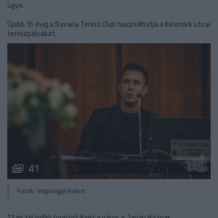
ügye.
Újabb 15 évig a Savaria Tenisz Club használhatja a Késmárk utcai
teniszpályákat.
41
Fotók: Vágvölgyi Bálint
12 és fél millió forintot fizet a város a Japán Háznak