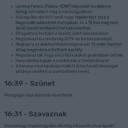
Lendvai Ferenc (Fidesz-KDNP) képviselő továbbra is
beteg
, nem jelent meg a mai közgyűlésen.
A közgyűlés döntött arról, hogy
feljelentést tesz a
Nagyszálló adásvételi mutyijában
, és a
12 éve meg nem
épülő zanati kerékpárúttal kapcsolatban
.
Elfogadta a testület a VasiVíz üzleti beszámolóját.
Megszavazta a rendőrség 2019-es évi beszámolóját.
Megkapta az előkészítésből megmaradt
75 millió forintot
átlag megóvásra a Gothard-kastély
.
Megszavazták, hogy a köztéri kukákat gyakrabban ürítsék.
Használatba kapján a cserkészek a Cserkészházat.
A Savaria mozi kávézója mellett létesítendő hírességek
sétánya viselheti a szombathelyi nevet.
16:39 - Szünet
Pedagógus napi díjátadás következik.
16:31 - Szavaznak
Visszamegy majd közgyűlés elé még a Kossuth utcai épület