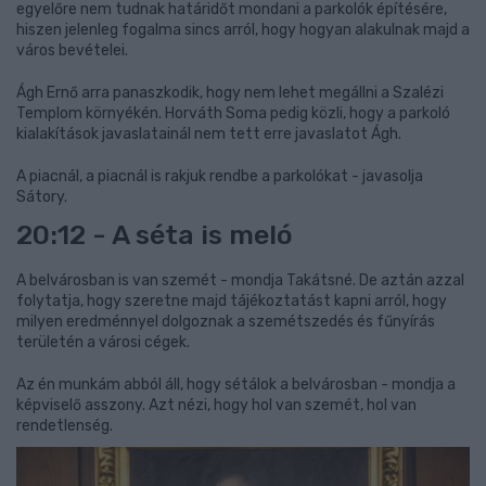
egyelőre nem tudnak határidőt mondani a parkolók építésére,
hiszen jelenleg fogalma sincs arról, hogy hogyan alakulnak majd a
város bevételei.
Ágh Ernő arra panaszkodik, hogy nem lehet megállni a Szalézi
Templom környékén. Horváth Soma pedig közli, hogy a parkoló
kialakítások javaslatainál nem tett erre javaslatot Ágh.
A piacnál, a piacnál is rakjuk rendbe a parkolókat - javasolja
Sátory.
20:12 - A séta is meló
A belvárosban is van szemét - mondja Takátsné. De aztán azzal
folytatja, hogy szeretne majd tájékoztatást kapni arról, hogy
milyen eredménnyel dolgoznak a szemétszedés és fűnyírás
területén a városi cégek.
Az én munkám abból áll, hogy sétálok a belvárosban - mondja a
képviselő asszony. Azt nézi, hogy hol van szemét, hol van
rendetlenség.