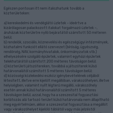
Egészen pontosan itt nem italozhatunk tovább a
közterületeken:
a) kereskedelmi és vendéglátó üzletek – ideértve a
kizárólagosan palackozott italokat forgalmazó üzletek –,
áruházak közterületre nyíló bejáratától számított 50 méteren
belül;
b) rendelők, szociális, köznevelési és egészségügyi intézmények,
közhatalmi funkciót ellátó szervezet (bíróság, ügyészség,
rendőrség, NAV, kormányhivatalok, önkormányzatok stb.)
elhelyezésére szolgáló épületek, valamint egyházi épületek
telekhatárától számított 200 méteres távolságon belül;
c) közterületi játszótereken, továbbá a játszóterek külső
határvonalától számított 5 méteres távolságon belül;
d) közösségi közlekedési eszköz igénybevételének céljából
létesített, illetve erre kijelölt megállóban, várakozóhelyen, illetve
helyiségben, valamint nyílt légterű megálló, várakozóhely
esetén annak külső határvonalától számított 5 méteres
távolságon belül, azzal, hogy ha a szeszesital fogyasztási
korlátozás alá tartozó terület külső határvonala nem állapítható
meg egyértelműen, akkor a szeszesital fogyasztása a megállót
vagy várakozóhelyet kijelölő táblától vagy más jelzéstől