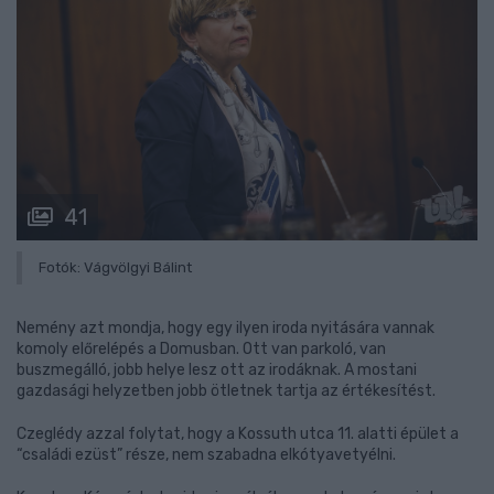
41
Fotók: Vágvölgyi Bálint
Nemény azt mondja, hogy egy ilyen iroda nyitására vannak
komoly előrelépés a Domusban. Ott van parkoló, van
buszmegálló, jobb helye lesz ott az irodáknak. A mostani
gazdasági helyzetben jobb ötletnek tartja az értékesítést.
Czeglédy azzal folytat, hogy a Kossuth utca 11. alatti épület a
“családi ezüst” része, nem szabadna elkótyavetyélni.