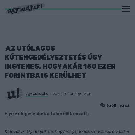
AZ UTÓLAGOS
KÚTENGEDÉLYEZTETÉS ÚGY
INGYENES, HOGY AKÁR 150 EZER
FORINTBA IS KERÜLHET
ugytudjuk.hu
2020-07-30 08:49:00
Szólj hozzá!
Egyre idegesebbek a falun élők emiatt.
Kétéves az Ugytudjuk.hu, hogy megajándékozhassunk, olvasd el