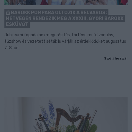
BAROKK POMPÁBA ÖLTÖZIK A BELVÁROS:
HÉTVÉGÉN RENDEZIK MEG A XXXIII. GYŐRI BAROKK
ESKÜVŐT
Jubileumi fogadalom megerősítés, történelmi felvonulás,
tűzshow és vezetett séták is várják az érdeklődőket augusztus
7–8-án.
Szólj hozzá!