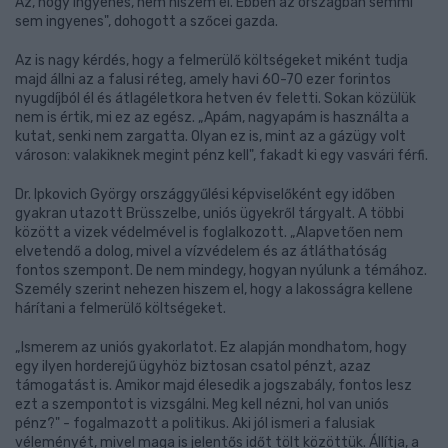
Az, hogy ingyenes, nem hiszem el. Ebben az országban semmi
sem ingyenes", dohogott a szőcei gazda.
Az is nagy kérdés, hogy a felmerülő költségeket miként tudja
majd állni az a falusi réteg, amely havi 60-70 ezer forintos
nyugdíjból él és átlagéletkora hetven év feletti. Sokan közülük
nem is értik, mi ez az egész. „Apám, nagyapám is használta a
kutat, senki nem zargatta. Olyan ez is, mint az a gázügy volt
városon: valakiknek megint pénz kell", fakadt ki egy vasvári férfi.
Dr. Ipkovich György országgyűlési képviselőként egy időben
gyakran utazott Brüsszelbe, uniós ügyekről tárgyalt. A többi
között a vizek védelmével is foglalkozott. „Alapvetően nem
elvetendő a dolog, mivel a vízvédelem és az átláthatóság
fontos szempont. De nem mindegy, hogyan nyúlunk a témához.
Személy szerint nehezen hiszem el, hogy a lakosságra kellene
hárítani a felmerülő költségeket.
„Ismerem az uniós gyakorlatot. Ez alapján mondhatom, hogy
egy ilyen horderejű ügyhöz biztosan csatol pénzt, azaz
támogatást is. Amikor majd élesedik a jogszabály, fontos lesz
ezt a szempontot is vizsgálni. Meg kell nézni, hol van uniós
pénz?" - fogalmazott a politikus. Aki jól ismeri a falusiak
véleményét, mivel maga is jelentős időt tölt közöttük. Állítja, a