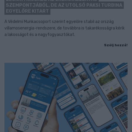
SZEMPONTJÁBÓL, DE AZ UTOLSÓ PAKSI TURBINA
EGYELŐRE KITART
A Védelmi Munkacsoport szerint egyelőre stabil az ország
villamosenergia-rendszere, de továbbra is takarékosságra kérik
a lakosságot és a nagyfogyasztókat.
Szólj hozzá!