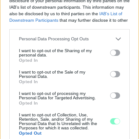
disclosure of your personal information by third parties on the
IAB’s list of downstream participants. This information may
also be disclosed by us to third parties on the
IAB’s List of
Downstream Participants
that may further disclose it to other
third parties.
Please note that this website/app uses one or more Google
Personal Data Processing Opt Outs
services and may gather and store information including but
not limited to your visit or usage behaviour. You may click to
I want to opt-out of the Sharing of my
personal data.
grant or deny consent to Google and its third-party tags to
Opted In
use your data for below specified purposes in below Google
consent section.
I want to opt-out of the Sale of my
PERL, VÁRADI ÉS TANOH DEZ IS OTT VAN A FÉRFI
Personal Data.
KOSÁRLABDA-VÁLOGATOTT SZŰKÍTETT
Opted In
KERETÉBEN
I want to opt-out of processing my
Észtország, Szlovénia és Svédország következik.
Personal Data for Targeted Advertising.
Opted In
Szólj hozzá!
I want to opt-out of Collection, Use,
Retention, Sale, and/or Sharing of my
Personal Data that Is Unrelated with the
Purposes for which it was collected.
Opted Out