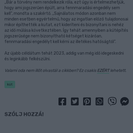
„Bár a törvény nem rendelkezik róla, ezt úgy is értelmezhetjük,
hogy ami jogszerűen épült, arra fennmaradási engedély sem
kell", mondta a szakértő. „Sajnálatos módon azonban nem
minden esetben egyértelmű, hogy az ingatlan előző tulajdonosai
mikor építhették a kutat, ezt kideríteni és bizonyítani is nehéz
az idő múlása következtében. Így tehát amennyiben a kútépítés
jogszerűsége nem bizonyítható kétséget kizáróan,
fennmaradási engedélyt kell kérni az illetékes hatóságtól".
Az újabb céldátum tehát 2023, addig van még idő idegeskedni
és leginkább felkészülni.
Valami oda nem illőt olvastál a cikkben? Ez csakis
EZÉRT
lehetett.
kút
SZÓLJ HOZZÁ!