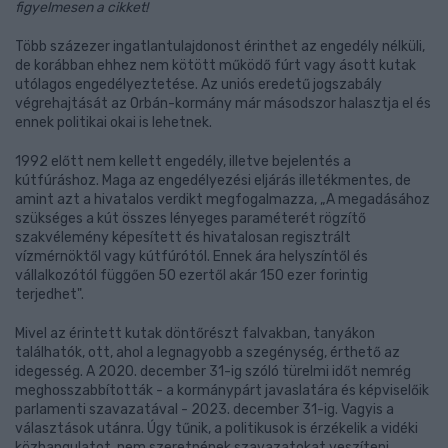
figyelmesen a cikket!
Több százezer ingatlantulajdonost érinthet az engedély nélküli,
de korábban ehhez nem kötött működő fúrt vagy ásott kutak
utólagos engedélyeztetése. Az uniós eredetű jogszabály
végrehajtását az Orbán-kormány már másodszor halasztja el és
ennek politikai okai is lehetnek.
1992 előtt nem kellett engedély, illetve bejelentés a
kútfúráshoz. Maga az engedélyezési eljárás illetékmentes, de
amint azt a hivatalos verdikt megfogalmazza, „A megadásához
szükséges a kút összes lényeges paraméterét rögzítő
szakvélemény képesített és hivatalosan regisztrált
vízmérnöktől vagy kútfúrótól. Ennek ára helyszíntől és
vállalkozótól függően 50 ezertől akár 150 ezer forintig
terjedhet".
Mivel az érintett kutak döntőrészt falvakban, tanyákon
találhatók, ott, ahol a legnagyobb a szegénység, érthető az
idegesség. A 2020. december 31-ig szóló türelmi időt nemrég
meghosszabbították - a kormánypárt javaslatára és képviselőik
parlamenti szavazatával - 2023. december 31-ig. Vagyis a
választások utánra. Úgy tűnik, a politikusok is érzékelik a vidéki
közhangulatot, nem szeretnének szavazatokat veszíteni.