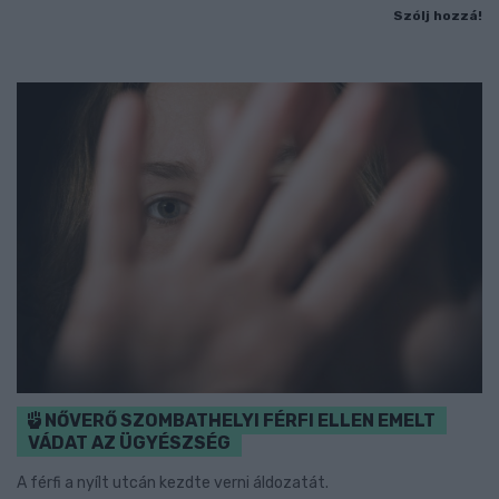
Szólj hozzá!
NŐVERŐ SZOMBATHELYI FÉRFI ELLEN EMELT
VÁDAT AZ ÜGYÉSZSÉG
A férfi a nyílt utcán kezdte verni áldozatát.