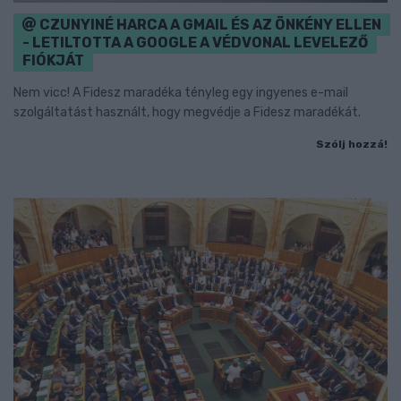
CZUNYINÉ HARCA A GMAIL ÉS AZ ÖNKÉNY ELLEN
- LETILTOTTA A GOOGLE A VÉDVONAL LEVELEZŐ
FIÓKJÁT
Nem vicc! A Fidesz maradéka tényleg egy ingyenes e-mail
szolgáltatást használt, hogy megvédje a Fidesz maradékát.
Szólj hozzá!