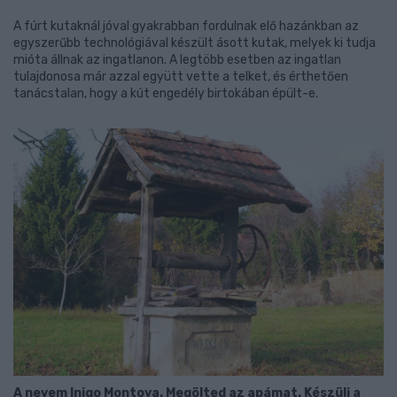
A fúrt kutaknál jóval gyakrabban fordulnak elő hazánkban az
egyszerűbb technológiával készült ásott kutak, melyek ki tudja
mióta állnak az ingatlanon. A legtöbb esetben az ingatlan
tulajdonosa már azzal együtt vette a telket, és érthetően
tanácstalan, hogy a kút engedély birtokában épült-e.
A nevem Inigo Montoya. Megölted az apámat. Készülj a