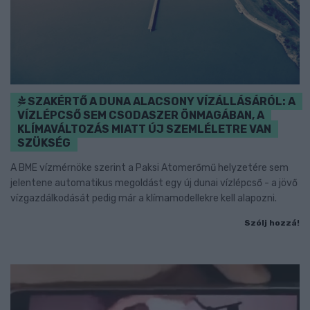
SZAKÉRTŐ A DUNA ALACSONY VÍZÁLLÁSÁRÓL: A
VÍZLÉPCSŐ SEM CSODASZER ÖNMAGÁBAN, A
KLÍMAVÁLTOZÁS MIATT ÚJ SZEMLÉLETRE VAN
SZÜKSÉG
A BME vízmérnöke szerint a Paksi Atomerőmű helyzetére sem
jelentene automatikus megoldást egy új dunai vízlépcső - a jövő
vízgazdálkodását pedig már a klímamodellekre kell alapozni.
Szólj hozzá!