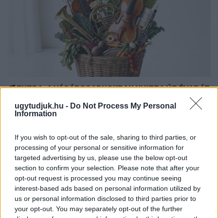
EXTRA: A VÁSÁRCSARNOKBAN NYITJA ÚJ ÉVADÁT
A GYŐRI FILHARMONIKUS ZENEKAR
ugytudjuk.hu -
Do Not Process My Personal
Information
A „Zenélő piac” című különleges koncerttel szeptember 7-én
rendhagyó helyszínen találkozhat a közönség a klasszikus
If you wish to opt-out of the sale, sharing to third parties, or
zenével.
processing of your personal or sensitive information for
Szólj hozzá!
targeted advertising by us, please use the below opt-out
section to confirm your selection. Please note that after your
opt-out request is processed you may continue seeing
interest-based ads based on personal information utilized by
us or personal information disclosed to third parties prior to
your opt-out. You may separately opt-out of the further