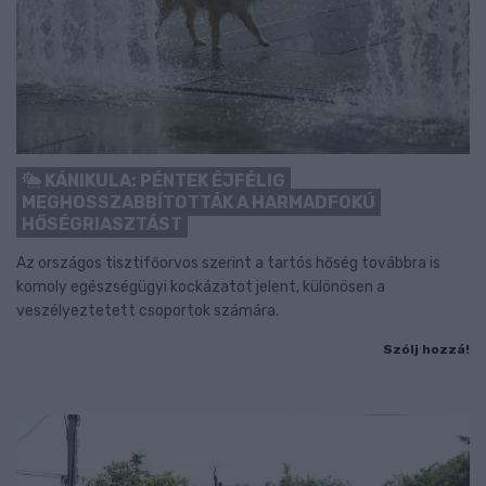
KÁNIKULA: PÉNTEK ÉJFÉLIG
MEGHOSSZABBÍTOTTÁK A HARMADFOKÚ
HŐSÉGRIASZTÁST
Az országos tisztifőorvos szerint a tartós hőség továbbra is
komoly egészségügyi kockázatot jelent, különösen a
veszélyeztetett csoportok számára.
Szólj hozzá!