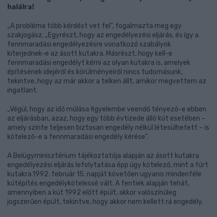
halálra!
„A probléma több kérdést vet fel", fogalmazta meg egy
szakjogász. „Egyrészt, hogy az engedélyezési eljárás, és így a
fennmaradási engedélyezésre vonatkozó szabályok
kiterjednek-e az ásott kutakra. Másrészt, hogy kell-e
fennmaradási engedélyt kérni az olyan kutakra is, amelyek
építésének idejéről és körülményeiről nincs tudomásunk,
tekintve, hogy az már akkor a telken állt, amikor megvettem az
ingatlant.
„Végül, hogy az idő múlása figyelembe veendő tényező-e ebben
az eljárásban, azaz, hogy egy több évtizede álló kút esetében –
amely szinte teljesen biztosan engedély nélkül létesülhetett – is
kötelező-e a fennmaradási engedély kérése".
A Belügyminisztérium tájékoztatója alapján az ásott kutakra
engedélyezési eljárás lefolytatása épp úgy kötelező, mint a fúrt
kutakra.1992. február 15. napját követően ugyanis mindenféle
kútépítés engedélykötelessé vált. A fentiek alapján tehát,
amennyiben a kút 1992 előtt épült, akkor valószínűleg
jogszerűen épült, tekintve, hogy akkor nem kellett rá engedély.