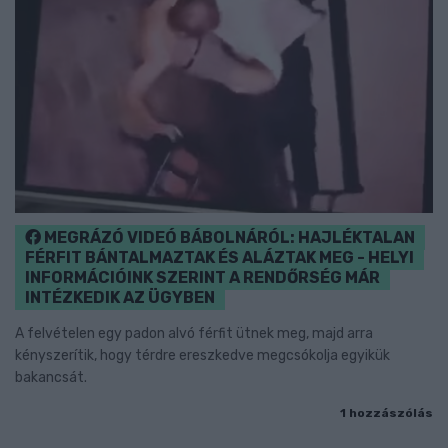
MEGRÁZÓ VIDEÓ BÁBOLNÁRÓL: HAJLÉKTALAN
FÉRFIT BÁNTALMAZTAK ÉS ALÁZTAK MEG - HELYI
INFORMÁCIÓINK SZERINT A RENDŐRSÉG MÁR
INTÉZKEDIK AZ ÜGYBEN
A felvételen egy padon alvó férfit ütnek meg, majd arra
kényszerítik, hogy térdre ereszkedve megcsókolja egyikük
bakancsát.
1 hozzászólás