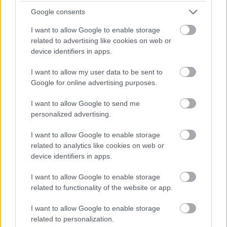
Google consents
I want to allow Google to enable storage
related to advertising like cookies on web or
device identifiers in apps.
I want to allow my user data to be sent to
Google for online advertising purposes.
I want to allow Google to send me
personalized advertising.
MAGYAR PÉTER: 868 MILLIÁRD FORINTOS
I want to allow Google to enable storage
BERUHÁZÁSI CSOMAGGAL ERŐSÍTIK
related to analytics like cookies on web or
MAGYARORSZÁG ENERGIAELLÁTÁSÁT, MIKÖZBEN
device identifiers in apps.
TOVÁBBRA IS KRITIKUS NAPOK ELÉ NÉZ AZ ORSZÁG
I want to allow Google to enable storage
Átfogó energetikai fejlesztési programot fogadott el a
related to functionality of the website or app.
kormány.
I want to allow Google to enable storage
Szólj hozzá!
related to personalization.