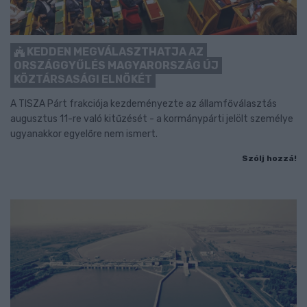
KEDDEN MEGVÁLASZTHATJA AZ
ORSZÁGGYŰLÉS MAGYARORSZÁG ÚJ
KÖZTÁRSASÁGI ELNÖKÉT
A TISZA Párt frakciója kezdeményezte az államfőválasztás
augusztus 11-re való kitűzését - a kormánypárti jelölt személye
ugyanakkor egyelőre nem ismert.
Szólj hozzá!