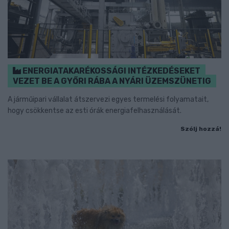
ENERGIATAKARÉKOSSÁGI INTÉZKEDÉSEKET
VEZET BE A GYŐRI RÁBA A NYÁRI ÜZEMSZÜNETIG
A járműipari vállalat átszervezi egyes termelési folyamatait,
hogy csökkentse az esti órák energiafelhasználását.
Szólj hozzá!