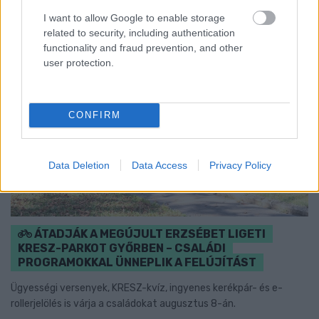
I want to allow Google to enable storage
related to security, including authentication
functionality and fraud prevention, and other
user protection.
CONFIRM
Data Deletion
Data Access
Privacy Policy
ÁTADJÁK A MEGÚJULT ERZSÉBET LIGETI
KRESZ-PARKOT GYŐRBEN – CSALÁDI
PROGRAMOKKAL ÜNNEPLIK A FELÚJÍTÁST
Ügyességi versenyek, KRESZ-kvíz, ingyenes kerékpár- és e-
rollerjelölés is várja a családokat augusztus 8-án.