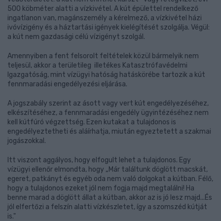
500 köbméter alatti a vízkivétel. A kút épülettel rendelkező
ingatlanon van, magánszemély a kérelmező, a vízkivétel házi
ivóvízigény és a háztartási igények kielégítését szolgálja. Végül:
a kút nem gazdasági célú vízigényt szolgál.
Amennyiben a fent felsorolt feltételek közül bármelyik nem
teljesül, akkor a területileg illetékes Katasztrófavédelmi
Igazgatóság, mint vízügyi hatóság hatáskörébe tartozik a kút
fennmaradási engedélyezési eljárása.
A jogszabály szerint az ásott vagy vert kút engedélyezéséhez,
elkészítéséhez, a fennmaradási engedély ügyintézéséhez nem
kell kútfúró végzettség. Ezen kutakat a tulajdonos is
engedélyeztetheti és aláírhatja, miután egyeztetett a szakmai
jogászokkal.
Itt viszont aggályos, hogy elfogult lehet a tulajdonos. Egy
vízügyi ellenőr elmondta, hogy „Már találtunk döglött macskát,
egeret, patkányt és egyéb oda nem való dolgokat a kútban. Félő,
hogy a tulajdonos ezeket jól nem fogja majd megtalálni! Ha
benne marad a döglött állat a kútban, akkor az is jó lesz majd...És
jól elfertőzi a felszín alatti vízkészletet, így a szomszéd kútját
is."