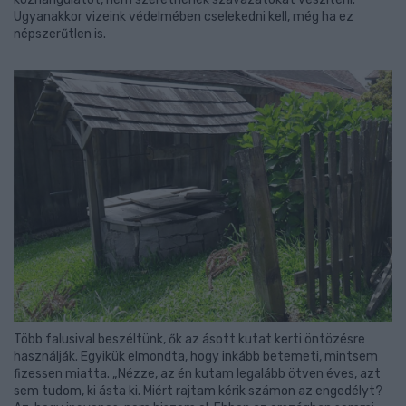
Ugyanakkor vizeink védelmében cselekedni kell, még ha ez
népszerűtlen is.
Több falusival beszéltünk, ők az ásott kutat kerti öntözésre
használják. Egyikük elmondta, hogy inkább betemeti, mintsem
fizessen miatta. „Nézze, az én kutam legalább ötven éves, azt
sem tudom, ki ásta ki. Miért rajtam kérik számon az engedélyt?