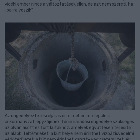
vidéki ember nincs a változtatások ellen, de azt nem szereti, ha
„palira veszik".
Az engedélyeztetési eljárás értelmében a települési
önkormányzat jegyzőjének fennmaradási engedélye szükséges
az olyan ásott és fúrt kutakhoz, amelyek együttesen teljesítik
az alábbi feltételeket: a kút helye nem érinthet vízbázisvédelmi
védőterületet: a kút nem érinthet karszt- vagy rétegvizet, évi