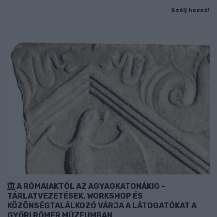
Szólj hozzá!
A RÓMAIAKTÓL AZ AGYAGKATONÁKIG –
TÁRLATVEZETÉSEK, WORKSHOP ÉS
KÖZÖNSÉGTALÁLKOZÓ VÁRJA A LÁTOGATÓKAT A
GYŐRI RÓMER MÚZEUMBAN