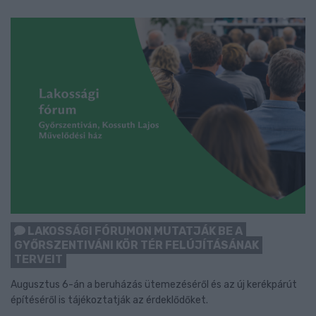
LAKOSSÁGI FÓRUMON MUTATJÁK BE A
GYŐRSZENTIVÁNI KÖR TÉR FELÚJÍTÁSÁNAK
TERVEIT
Augusztus 6-án a beruházás ütemezéséről és az új kerékpárút
építéséről is tájékoztatják az érdeklődőket.