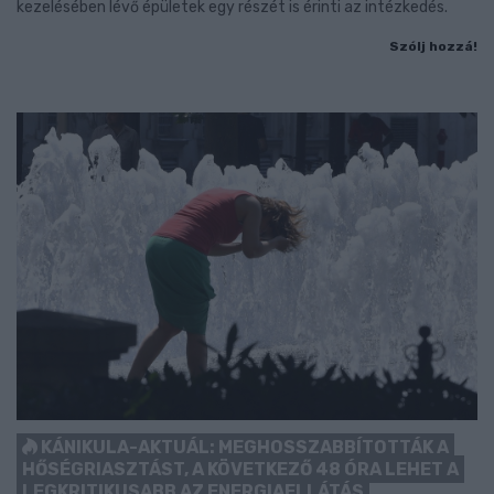
kezelésében lévő épületek egy részét is érinti az intézkedés.
Szólj hozzá!
KÁNIKULA-AKTUÁL: MEGHOSSZABBÍTOTTÁK A
HŐSÉGRIASZTÁST, A KÖVETKEZŐ 48 ÓRA LEHET A
LEGKRITIKUSABB AZ ENERGIAELLÁTÁS