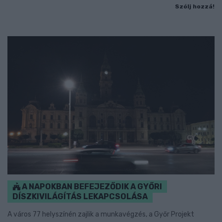
Szólj hozzá!
A NAPOKBAN BEFEJEZŐDIK A GYŐRI
DÍSZKIVILÁGÍTÁS LEKAPCSOLÁSA
A város 77 helyszínén zajlik a munkavégzés, a Győr Projekt