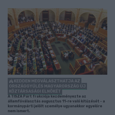
KEDDEN MEGVÁLASZTHATJA AZ
ORSZÁGGYŰLÉS MAGYARORSZÁG ÚJ
KÖZTÁRSASÁGI ELNÖKÉT
A TISZA Párt frakciója kezdeményezte az
államfőválasztás augusztus 11-re való kitűzését - a
kormánypárti jelölt személye ugyanakkor egyelőre
nem ismert.