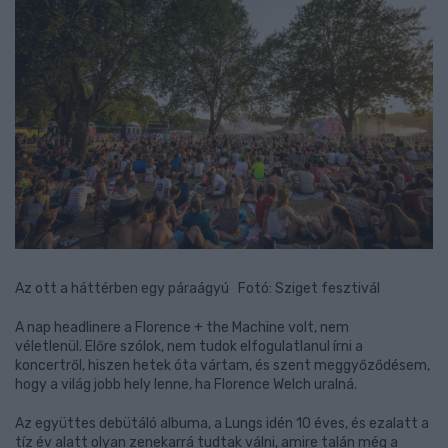
Az ott a háttérben egy páraágyú Fotó: Sziget fesztivál
A nap headlinere a Florence + the Machine volt, nem
véletlenül. Előre szólok, nem tudok elfogulatlanul írni a
koncertről, hiszen hetek óta vártam, és szent meggyőződésem,
hogy a világ jobb hely lenne, ha Florence Welch uralná.
Az együttes debütáló albuma, a Lungs idén 10 éves, és ezalatt a
tíz év alatt olyan zenekarrá tudtak válni, amire talán még a