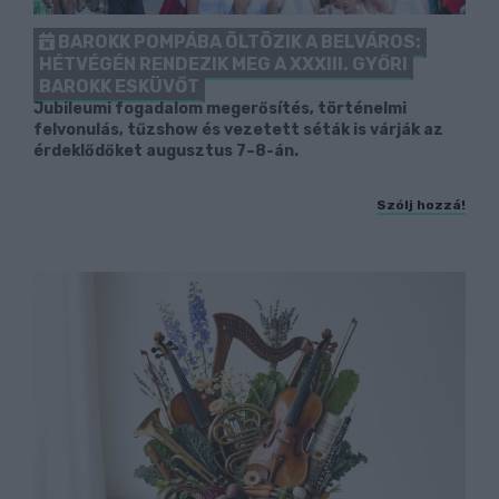
BAROKK POMPÁBA ÖLTÖZIK A BELVÁROS:
HÉTVÉGÉN RENDEZIK MEG A XXXIII. GYŐRI
BAROKK ESKÜVŐT
Jubileumi fogadalom megerősítés, történelmi
felvonulás, tűzshow és vezetett séták is várják az
érdeklődőket augusztus 7–8-án.
Szólj hozzá!