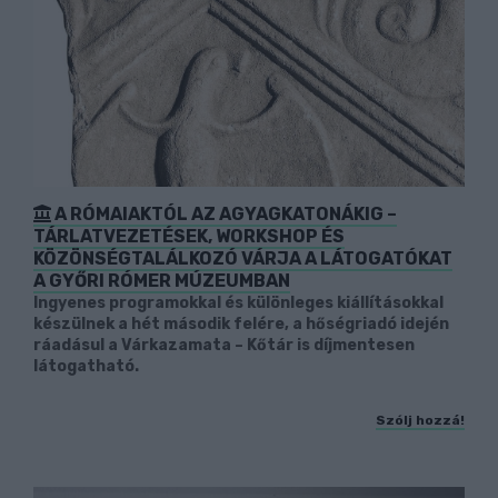
A RÓMAIAKTÓL AZ AGYAGKATONÁKIG –
TÁRLATVEZETÉSEK, WORKSHOP ÉS
KÖZÖNSÉGTALÁLKOZÓ VÁRJA A LÁTOGATÓKAT
A GYŐRI RÓMER MÚZEUMBAN
Ingyenes programokkal és különleges kiállításokkal
készülnek a hét második felére, a hőségriadó idején
ráadásul a Várkazamata – Kőtár is díjmentesen
látogatható.
Szólj hozzá!