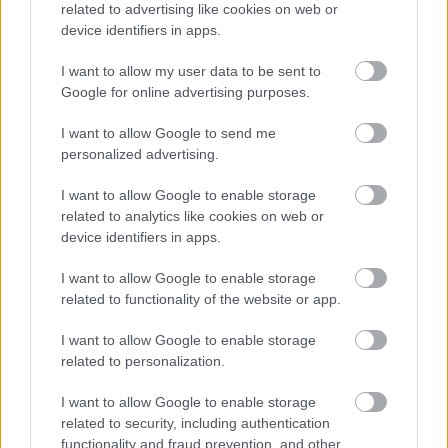
related to advertising like cookies on web or
élelmiszerek ára már csökkent.
device identifiers in apps.
Szólj hozzá!
I want to allow my user data to be sent to
Google for online advertising purposes.
I want to allow Google to send me
personalized advertising.
I want to allow Google to enable storage
related to analytics like cookies on web or
device identifiers in apps.
I want to allow Google to enable storage
related to functionality of the website or app.
I want to allow Google to enable storage
related to personalization.
A BAROKK ÖSSZES ÁRNYALATA ÉS MÉG EGY
I want to allow Google to enable storage
SOR KIVÁLÓ PROGRAM VÁR MINDENKIT EZEN A
related to security, including authentication
HÉTVÉGÉN GYŐRBEN
functionality and fraud prevention, and other