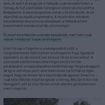
sem, de azért jó a kaja, jók a fellépők, csak elviselhetetlen a
tömeg, de hát a külföldiek tömegesen érkeznek erre a hétre
Budapestre. A zenei programok voltak a fő attrakciók, de jól
sikerültek az egyéb programok is. A fesztiválon mindenki
becsületesen lenyomta az előadásait, a fellépők kitűnő
koncertekkel szórakoztatták a közönséget.
És most következzen a rendes beszámoló, mert nem csak
mások mondatait tudjuk ismételgetni.
A hétfői nap a Szigeten is a hőségriadóról szólt, a
hangosbemondó több nyelven ismételgette, hogy figyeljünk
egymásra, és aki rosszul van, keresse fel az orvosi sátrat. A
szervezők szinte minden lehetséges pontra tettek
párakapukat, a nagyszínpadhoz konkrétan egy forgó páraágyút,
de így is volt olyan pont, ahol önkéntesek tartottak az égbe
slagot, hogy ne forrjon fel a fesztiválozók agyvize. Emiatt is
csak késő délután indult be igazán a tömeg, délután 5-kor már
heringparti volt az ötös Héven, ennek ellenére gördülékenyen
ment a bejutás.