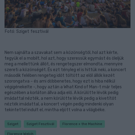
Fotó: Sziget fesztivál
Nem sajnálta a szavakat sem a közönségtől, hol azt kérte,
tegyük el a mobilt, hol azt, hogy szeressük egymást és öleljük
meg a mellettünk állót, és rengetegszer elmondta, mennyire
szereti a közönségét. És ezt tényleg el is hittük neki, a koncert
második felében rengeteg időt töltött az elől állók kezét
szorongatva – és ami döbbenetes, hogy ezt is hiba nélkül
végigénekelte -, hogy aztán a What Kind of Man-t már teljes
egészében a korláton állva adja elő. A körülötte lévők pedig
imádattal nézték, a nem körülötte lévők pedig a kivetítőt
nézték imádattal, a koncert végén pedig mindenki olyan
tekintettel indult el, mintha eljött volna a világbéke.
Sziget
Sziget Fesztivál
Florence + the Machine
Florence Welch