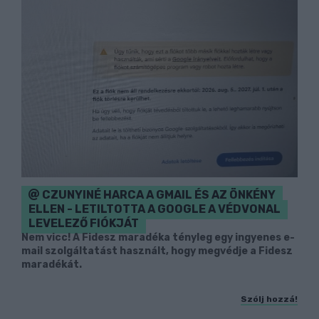
CZUNYINÉ HARCA A GMAIL ÉS AZ ÖNKÉNY
ELLEN - LETILTOTTA A GOOGLE A VÉDVONAL
LEVELEZŐ FIÓKJÁT
Nem vicc! A Fidesz maradéka tényleg egy ingyenes e-
mail szolgáltatást használt, hogy megvédje a Fidesz
maradékát.
Szólj hozzá!