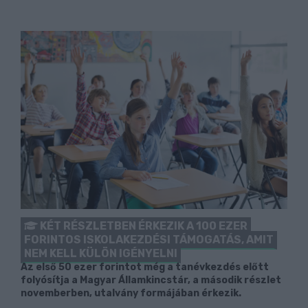
KÉT RÉSZLETBEN ÉRKEZIK A 100 EZER
FORINTOS ISKOLAKEZDÉSI TÁMOGATÁS, AMIT
NEM KELL KÜLÖN IGÉNYELNI
Az első 50 ezer forintot még a tanévkezdés előtt
folyósítja a Magyar Államkincstár, a második részlet
novemberben, utalvány formájában érkezik.