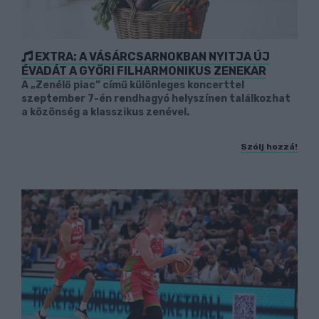
EXTRA: A VÁSÁRCSARNOKBAN NYITJA ÚJ
ÉVADÁT A GYŐRI FILHARMONIKUS ZENEKAR
A „Zenélő piac” című különleges koncerttel
szeptember 7-én rendhagyó helyszínen találkozhat
a közönség a klasszikus zenével.
Szólj hozzá!