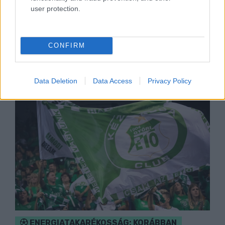
Középpontban a hagyományőrzés, de lesz Pogány
user protection.
Induló és Majka koncert, jóga szeánsz, “borhajózás”
és egy csomó minden más.
CONFIRM
Szólj hozzá!
Data Deletion
Data Access
Privacy Policy
ENERGIATAKARÉKOSSÁG: KORÁBBAN