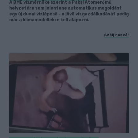
A BME vízmérnöke szerint a Paksi Atomerőmű
helyzetére sem jelentene automatikus megoldást
egy új dunai vízlépcső - a jövő vízgazdálkodását pedig
már a klímamodellekre kell alapozni.
Szólj hozzá!