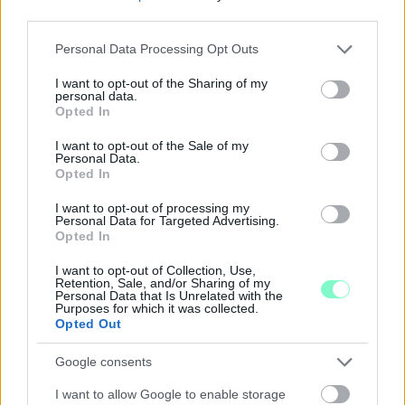
természetbe.
third parties.
Please note that this website/app uses one or more Google
Szólj hozzá!
Personal Data Processing Opt Outs
services and may gather and store information including but
not limited to your visit or usage behaviour. You may click to
I want to opt-out of the Sharing of my
personal data.
grant or deny consent to Google and its third-party tags to
Opted In
use your data for below specified purposes in below Google
consent section.
I want to opt-out of the Sale of my
Personal Data.
Opted In
I want to opt-out of processing my
Personal Data for Targeted Advertising.
Opted In
I want to opt-out of Collection, Use,
Retention, Sale, and/or Sharing of my
Personal Data that Is Unrelated with the
Purposes for which it was collected.
Opted Out
ÖRÖMHÍR: TÍZ ÉVE NEM VOLT ILYEN
ALACSONY AZ INFLÁCIÓ MAGYARORSZÁGON
Google consents
Júliusban mindössze 1,2 százalékkal emelkedtek
I want to allow Google to enable storage
éves összevetésben a fogyasztói árak, miközben az