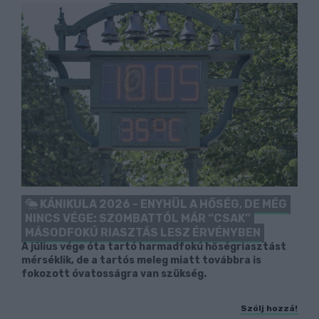
KÁNIKULA 2026 - ENYHÜL A HŐSÉG, DE MÉG
NINCS VÉGE: SZOMBATTÓL MÁR “CSAK”
MÁSODFOKÚ RIASZTÁS LESZ ÉRVÉNYBEN
A július vége óta tartó harmadfokú hőségriasztást
mérséklik, de a tartós meleg miatt továbbra is
fokozott óvatosságra van szükség.
Szólj hozzá!