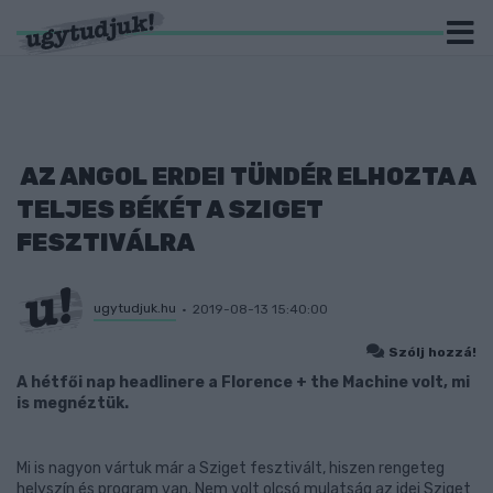
AZ ANGOL ERDEI TÜNDÉR ELHOZTA A
TELJES BÉKÉT A SZIGET
FESZTIVÁLRA
ugytudjuk.hu
2019-08-13 15:40:00
Szólj hozzá!
A hétfői nap headlinere a Florence + the Machine volt, mi
is megnéztük.
Mi is nagyon vártuk már a Sziget fesztivált, hiszen rengeteg
helyszín és program van. Nem volt olcsó mulatság az idei Sziget