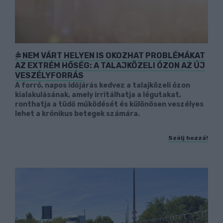
NEM VÁRT HELYEN IS OKOZHAT PROBLÉMÁKAT
AZ EXTRÉM HŐSÉG: A TALAJKÖZELI ÓZON AZ ÚJ
VESZÉLYFORRÁS
A forró, napos időjárás kedvez a talajközeli ózon
kialakulásának, amely irritálhatja a légutakat,
ronthatja a tüdő működését és különösen veszélyes
lehet a krónikus betegek számára.
Szólj hozzá!