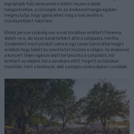
legvájtabb fülű zenesznob is bólint, hiszen a dalok
hangszerelése, a szövegek, és az énekesnő hangja egyben
megmutatja, hogy igenis lehet még a mai zenére is
művészetként tekinteni.
Ehhez persze szükség van a már korábban említett Florence
Welch-re is, aki olyan karakterként áll ki a színpadra, mintha
tündérként most pördült volna ki egy Lewis Carrol által megírt
erdőből, hogy békét és szeretetet hozzon a világra. Az énekesnő
a koncert teljes egésze alatt betáncolta a színpadot, hol
kirohant az elejére, hol a zenekara előtt forgott extázisban
mezítláb, mint a kislányok, akik a pörgős szoknyájukat csodálják.