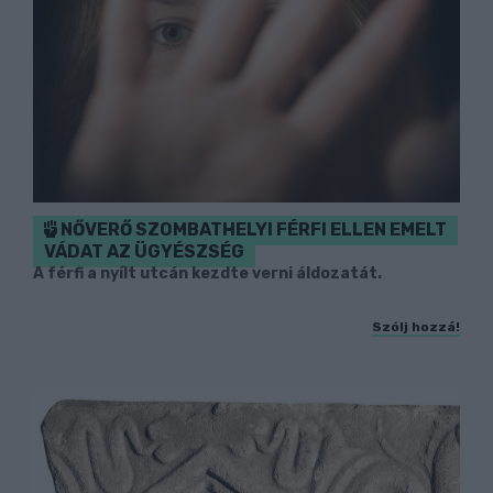
NŐVERŐ SZOMBATHELYI FÉRFI ELLEN EMELT
VÁDAT AZ ÜGYÉSZSÉG
A férfi a nyílt utcán kezdte verni áldozatát.
Szólj hozzá!